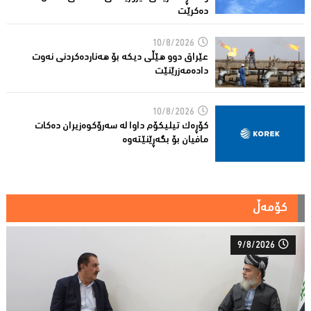
دەکرێت
10/8/2026
عێراق دوو هێڵى دیکە بۆ هەناردەکردنی نەوت
دادەمەزرێنێت
10/8/2026
کۆڕەک تیلیکۆم داوا لە سەرۆکوەزیران دەکات
مافیان بۆ بگەڕێنێتەوە
کۆمەڵ
9/8/2026