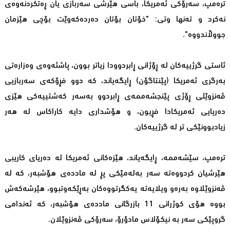
ترەمپ، سەرۆكی ئەمریكا، باسی هێرشی سەربازی یان ڕەتكردنەوەی
نەكرد و تەنها وتی: "خۆتان بۆتان دەردەكەوێت بۆچی هێزمان
جووڵاندووە".
ئاستی گرژییەكان لە ڕۆژانی ڕابردوودا زیاتر بوون، پاشئەوەی وەزارەتی
بەرگری ئەمریكا (پێنتاگۆن) ڕایگەیاند، كە دوو فڕۆكەی سەربازیی
ڤەنزوێلی ڕۆژی پێنجشەممەی ڕابردوو بەسەر كەشتییەكی هێزی
دەریایی ئەمریكادا فڕیون، و هۆشداری دایە كاراكاس لە هەر
زیادبوونێكی تر لە گرژییەكان.
ترەمپ، سێشەممە، ڕایگەیاند، هێزەكانی ئەمریكا لە دەریای كاریبی
هێرشیان كردووەتە سەر بەلەمێكی پڕ لە ماددەی هۆشبەر، كە لە
ڤەنزوێلاوە بەرەو ویلایەتە یەكگرتووەكان بەڕێكەوتبوو، هێرشەکەش
بووە هۆی كوژرانی 11 بازرگانی ماددەی هۆشبەر، کە ئەندامی
گروپێكی سەر بە نیكۆلاس مادۆرۆ، سەرۆكی ڤەنزوێلان.