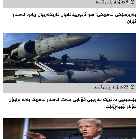
9 کاتژمێر پێش ئێستا
به‌رپرسێكی ئه‌مریكی: سزا ئابورییه‌كانیان كاریگه‌رییان زیاتره‌ له‌سه‌ر
ئێران
22 کاتژمێر پێش ئێستا
پێشبینیی دەكرێت خەرجیی كۆتایی جەنگ لەسەر ئەمریكا یەك ترلیۆن
دۆلار تێبپەڕێنێت