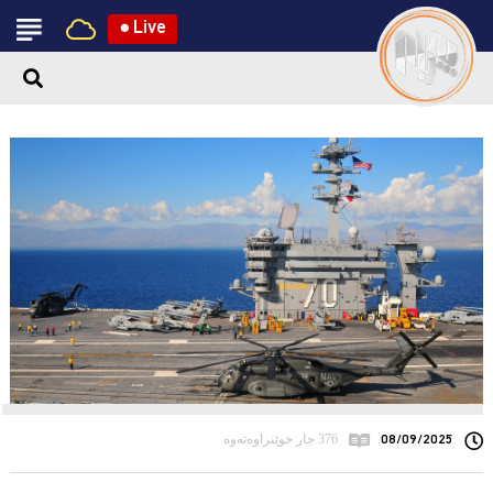
●
Live
08/09/2025
376 جار خوێنراوەتەوە