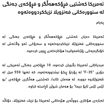
ئەمریكا كەشتیی فڕۆكەهەڵگر و فڕۆكەی جەنگی
لە سنوورەكانی فەنزویلا نزیككردووەتەوە
پەیام
ئەمریكا دەیان كەشتی فڕۆكەهەڵگر و فڕۆكەی جەنگی لە
سنوورەكانی فەنزوێلا نزیككردوەتەوە و سەرۆكی ئەو وڵاتەش لە
كۆنگرەیەكی رۆژنامەوانیدا هۆكارەكەی ڕوون كردەوە.
میدیاكانی ئەمریكا بڵاویان كردەوە، 10 فڕۆكەی جەنگی ئەمریكی لە
جۆری "F-35" لە پۆرتۆ ڕیكۆ نیشتوونەتەوە، كە تەنها 550 میل لە
ڤەنزوێلاوە دوورە. لە هەمان كاتدا، كەشتیی هەڵگری فڕۆكەی "یو
ئێس ئێس ئایۆ جیما" بۆ هەمان شوێن ئاڕاستە كراوە.
لەبارەی هۆكاری جووڵەی هێزەكانی ئەمریكا بۆ نزیك فەنزوێلا، دۆناڵد