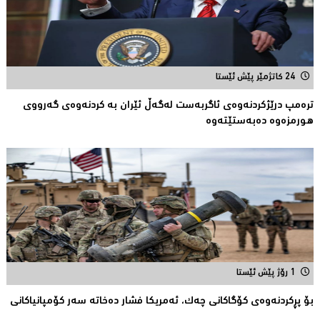
24 کاتژمێر پێش ئێستا
ترەمپ درێژكردنەوەی ئاگربەست لەگەڵ ئێران بە كردنەوەی گەرووی
هورمزەوە دەبەستێتەوە
1 رۆژ پێش ئێستا
بۆ پڕكردنەوەی كۆگاكانی چەك، ئەمریکا فشار دەخاتە سەر كۆمپانیاكانى