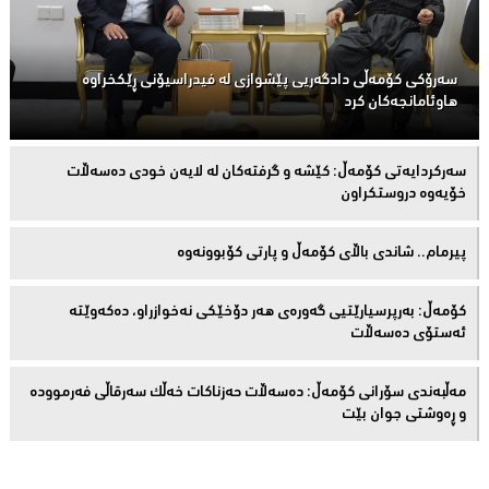
سەرۆكی كۆمەڵى دادگەریی پێشوازی لە فیدراسیۆنی ڕێكخراوە
هاوئامانجەكان کرد
سەركردایەتی كۆمەڵ: كێشە و گرفتەكان لە لایەن خودی دەسەڵات
خۆیەوە دروستكراون
پیرمام.. شاندی باڵای كۆمه‌ڵ و پارتی كۆبوونه‌وه‌
كۆمەڵ: بەرپرسیارێتیی گەورەی هەر دۆخێکی نەخوازراو، دەكەوێتە
ئەستۆی دەسەڵات
مەڵبەندى سۆرانى کۆمەڵ: دەسەڵات حەزناکات خەڵک سەرقاڵى فەرموودە
و ڕەوشتى جوان بێت