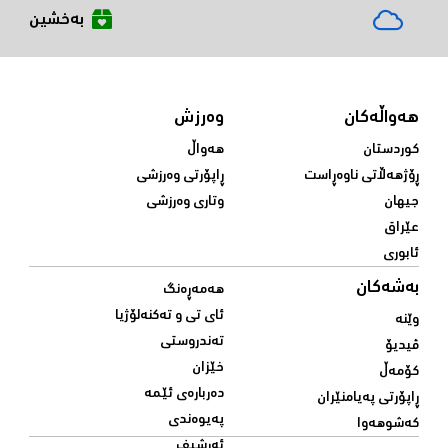
بەخشین
هەواڵەکان
وەرزش
کوردستان
هەواڵ
ڕۆژهەڵاتی ناوەڕاست
ڕاپۆرتی وەرزشی
جیهان
وتاری وەرزشی
عێراق
ئابوری
بەشەکان
هەمەڕەنگ
ئای تی و تەکنەلۆژیا
وێنە
تەندروستی
ڤیدیۆ
خێزان
کۆمەڵ
دەربارەی ئێمە
ڕاپۆرتی پەیامنێران
پەیوەندی
کەشوهەوا
ئەرشیف