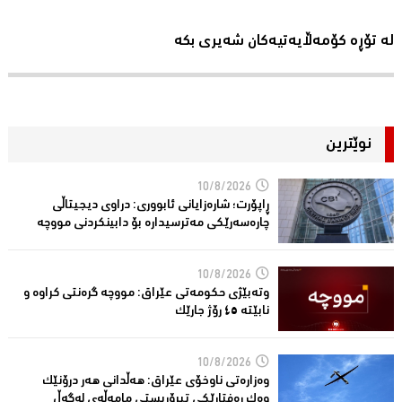
لە تۆڕە کۆمەڵایەتیەکان شەیری بکە
نوێترین
10/8/2026
ڕاپۆرت؛ شاره‌زایانی ئابووری: دراوی دیجیتاڵی
چاره‌سه‌رێكی مه‌ترسیداره‌ بۆ دابینكردنی مووچه‌
10/8/2026
وتەبێژی حکومەتی عێراق: مووچە گرەنتی کراوە و
نابێتە ٤٥ رۆژ جارێک
10/8/2026
وەزارەتی ناوخۆی عێراق: هەڵدانی هەر درۆنێک
وەک ڕەفتارێکی تیرۆریستی مامەڵەی لەگەڵ