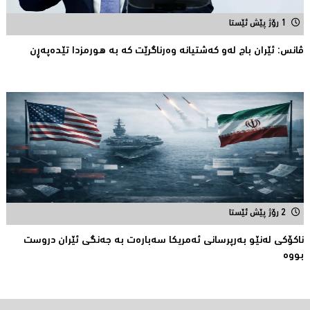
1 رۆژ پێش ئێستا
ڤانس: ئێران باج له‌و كه‌شتیانه‌ وه‌رناگرێت كه‌ به‌ هورمزدا تێده‌په‌ڕن
2 رۆژ پێش ئێستا
ناكۆكی لەنێو بەرپرسانى ئەمریكا سەبارەت بە جەنگی ئێران دروست
بووە