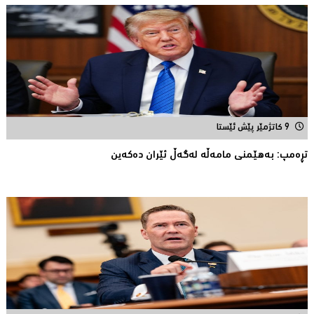
9 کاتژمێر پێش ئێستا
تڕەمپ: بەهێمنى مامەڵە لەگەڵ ئێران دەکەین