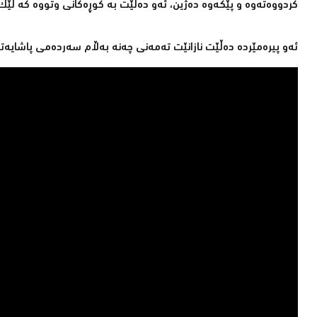
كردووەتەوە و پێكەوە دەژین، ئەو دەڵێت بە كوڕەكانی وتووە كە لێك د
ئەو پیرەمێردە دەڵێت نازانێت تەمەنی چەنە بەڵام سەردەمی پاشایە