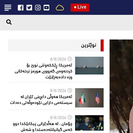
●
Live
نوێترین
8/8/2026
ئەمریكا: ڕێککەوتنى نوێ بۆ
كردنەوەی گەرووی هورمز نرخەكانی
وزە دادەبەزێنێت
8/8/2026
ئەمریکا هەوڵى دابڕینى ئێران لە
سیستەمی دارایی نێودەوڵەتی دەدات
8/8/2026
چۆمان.. لە هەڵدێرانی پیكابێکدا دوو
کەس گیانیانلەدەستدا و شەش