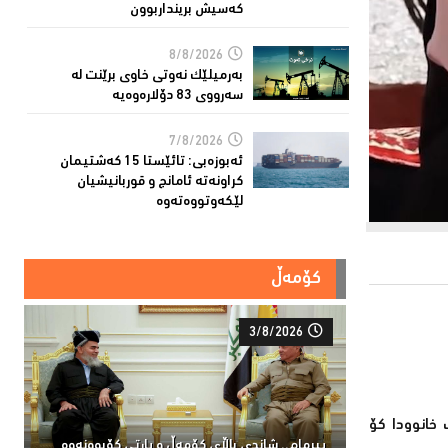
کەسیش برینداربوون
8/8/2026
بەرمیلێک نەوتى خاوى برێنت لە
سەرووى 83 دۆلارەوەیە
7/8/2026
ئەبوزەبی: تائێستا 15 كەشتیمان
كراونەتە ئامانج و قوربانیشیان
لێكەوتووەتەوە
کۆمەڵ
3/8/2026
 و لە یەك خانوودا كۆ
پیرمام.. شاندی باڵای كۆمه‌ڵ و پارتی كۆبوونه‌وه‌