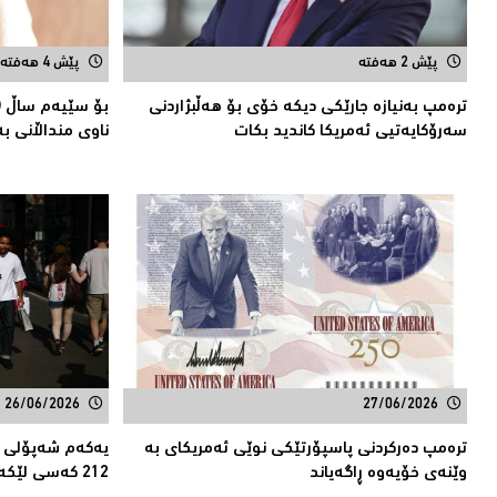
پێش 2 هەفتە
پێش 4 هەفتە
ترەمپ بەنیازە جارێكی دیكە خۆی بۆ هەڵبژاردنی
بۆ سێیەم ساڵ (
سەرۆكایەتیی ئەمریكا كاندید بكات
ناوی منداڵانى بەر
26/06/2026
27/06/2026
ترەمپ دەركردنی پاسپۆرتێكی نوێی ئەمریكاى بە
یەكەم شەپۆلی گە
وێنەی خۆیەوە ڕاگەیاند
212 كەسی لێكەوتەوە