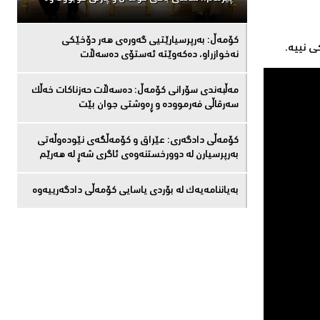
كۆمەڵ: بەرپرسیارێتیی گەورەی هەر دۆخێکی
 نییە.
نەخوازراو، دەكەوێتە ئەستۆی دەسەڵات
مەڵبەندى سۆرانى کۆمەڵ: دەسەڵات حەزناکات خەڵک
سەرقاڵى فەرموودە و ڕەوشتى جوان بێت
کۆمەڵى دادگەرى: عێراق و كۆمەڵگەی نێودەوڵەتی
بەرپرسیارن لە دوورخستنەوەى ئاگری شەڕ لە هەرێم
بەیاننامەیەک لە بۆردی یاسایی کۆمەڵی دادگەرییەوە