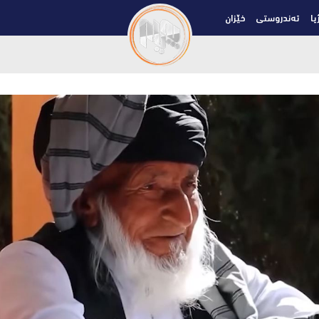
یا
تەندروستی
خێزان