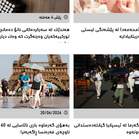
پێش 4 هەفتە
محەمەد) لە پێشەنگی لیستی
هەندێک لە سەركردەكانی ناتۆ دەمانچ
یتانیادایە
تورکییەکەیان وەرنەگرت کە وەک دیارى
درابوو
20/06/2026
رما لە ئیسپانیا گیانلەدەستدانی
بە
ناوچەى فەرەنسا ڕاگەیەنرا