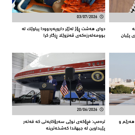
03/07/2026
ە
دوای هەشت ڕۆژ لەژێر داروپەردوودا پیاوێك لە
 پێیان
بوومەلەرزەكەی ڤەنزوێلا ڕزگار كرا
20/06/2026
هۆی گەرماوە بارى نائاسایی لە 60 هەرێم و
ترەمپ: فڕۆكەی نوێی سەرۆكایەتی کە قەتەر
پێیداوین لە جیهاندا كەشخەترینە