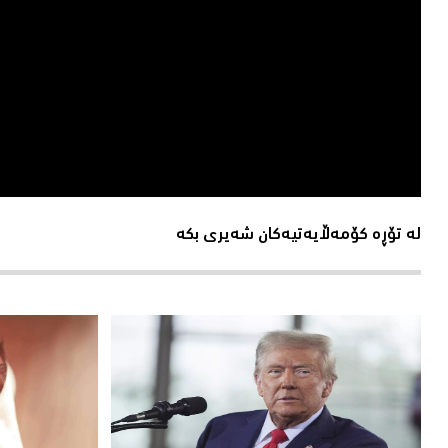
لە تۆڕە کۆمەڵایەتیەکان شەیری بکە