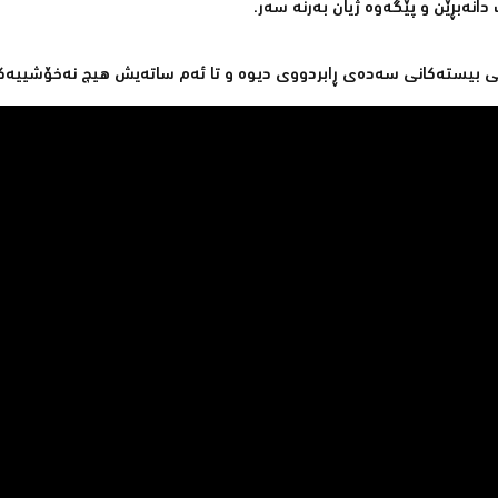
انەبڕێن و پێگەوە ژیان بەرنە سەر.
تی بیستەكانی سەدەی ڕابردووی دیوە و تا ئەم ساتەیش هیچ نەخۆشییەكی