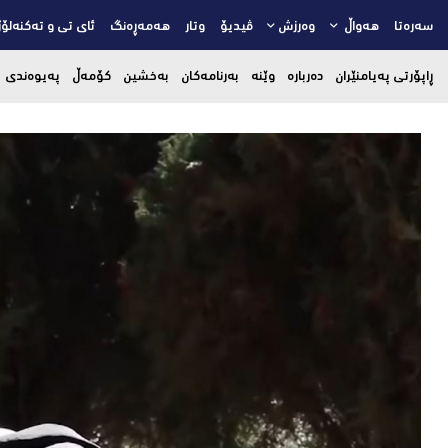
سەرەتا
هەواڵ
وەرزش
ڤیدیۆ
وتار
هەمەڕەنگ
ئای تی و تەکنەلۆژ
ڕاپۆرتی پەیامنێران
دەربارە
وێنە
بەرنامەکان
بەخشین
کۆمەڵ
پەیوەندی