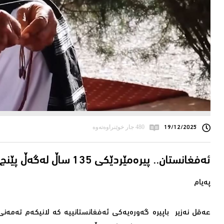
19/12/2025
480 جار خوێنراوەتەوە
ئەفغانستان.. پیرەمێردێكی 135 ساڵ لەگەڵ پێنج نەوەی دوای خۆی لە ماڵێكدا دەژین
پەیام