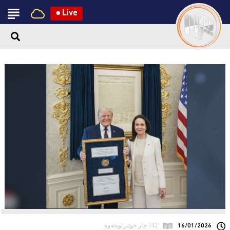
●
Live
16/01/2026
742 جار خوێنراوەتەوە