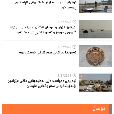
ئۆکرانیا بە یەک هێرش ٦٠٥ درۆنی ئاڕاستەى
ڕووسیا کرد
6/8/2026
رۆیتەرز: ئێران و عومان لەگەڵ سەپاندنی باجن لە
گەرووی هورمز و ئەمریکاش ڕەتی دەکاتەوە
6/8/2026
ئه‌مریكا سزاكانی سه‌ر ئێرانی كه‌مكرده‌وه‌
6/8/2026
ئیدارەى دەوڵەت: دژى بەکارهێنانى خاکی عێراقین
بۆ هێرشکردنى سەر وڵاتانی هاوسێ
کۆمەڵ