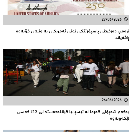
27/06/2026
ترەمپ دەركردنی پاسپۆرتێكی نوێی ئەمریكاى بە وێنەی خۆیەوە
ڕاگەیاند
26/06/2026
یەكەم شەپۆلی گەرما لە ئیسپانیا گیانلەدەستدانی 212 كەسی
لێكەوتەوە