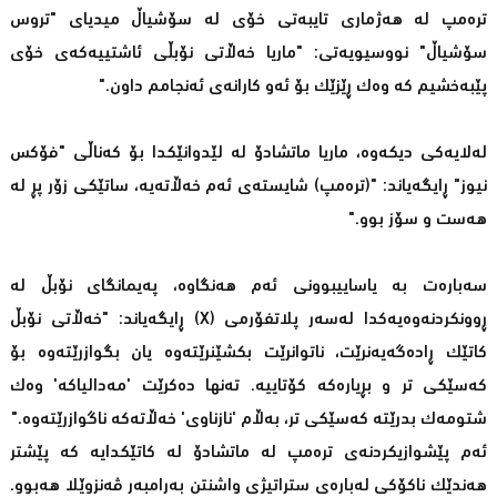
ترەمپ لە هەژماری تایبەتی خۆی لە سۆشیاڵ میدیای "تروس
سۆشیاڵ" نووسیویەتی: "ماریا خەڵاتی نۆبڵی ئاشتییەكەی خۆی
پێبەخشیم كە وەك ڕێزێك بۆ ئەو كارانەی ئەنجامم داون."
لەلایەكی دیكەوە، ماریا ماتشادۆ لە لێدوانێكدا بۆ كەناڵی "فۆكس
نیوز" ڕایگەیاند: "(ترەمپ) شایستەی ئەم خەڵاتەیە، ساتێكی زۆر پڕ لە
هەست و سۆز بوو."
سەبارەت بە یاساییبوونی ئەم هەنگاوە، پەیمانگای نۆبڵ لە
ڕوونكردنەوەیەكدا لەسەر پلاتفۆرمی (X) ڕایگەیاند: "خەڵاتی نۆبڵ
كاتێك ڕادەگەیەنرێت، ناتوانرێت بكشێنرێتەوە یان بگوازرێتەوە بۆ
كەسێكی تر و بڕیارەكە كۆتاییە. تەنها دەكرێت 'مەدالیاكە' وەك
شتومەك بدرێتە كەسێكی تر، بەڵام 'نازناوی' خەڵاتەكە ناگوازرێتەوە."
ئەم پێشوازیكردنەی ترەمپ لە ماتشادۆ لە كاتێكدایە كە پێشتر
هەندێك ناكۆكی لەبارەی ستراتیژی واشنتن بەرامبەر ڤەنزوێلا هەبوو.