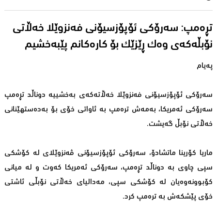
تڕەمپ: سەرۆكی ئۆپۆزسیۆنی فەنزوێلا خەڵاتی
نۆبڵەکەی وەک ڕێزێک بۆ کارەکانم پێبەخشیم
پەیام
سەرۆكی ئۆپۆزسیۆنی فەنزوێلا خەڵاتەكەی بەخشییە دوناڵد تڕەمپ
سەرۆكی ئەمریكا، بەمەش ترەمپ بە ئاواتی خۆی بۆ بەدەستهێنانی
خەڵاتی نۆبڵ گەیشت.
ماریا كۆرینا ماتشادۆ، سەرۆكی ئۆپۆزسیۆنی ڤەنزوێلای لە كۆشكی
سپی چاوی بە دوناڵد تڕەمپ، سەرۆكی ئەمریكا كەوت و لە میانی
كۆبوونەوەیان لە كۆشكی سپی، مەدالیای خەڵاتی نۆبڵی ئاشتی
خۆی پێشكەش بە ترەمپ كرد.