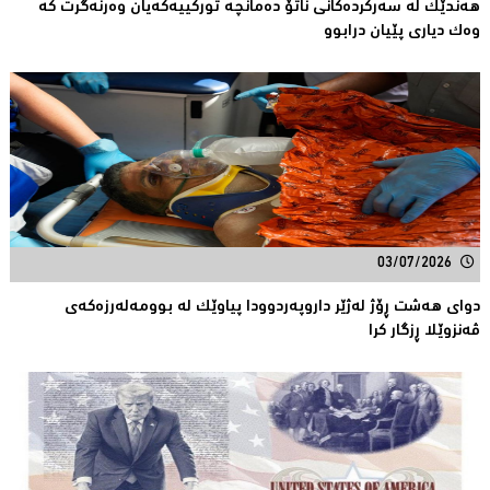
هەندێک لە سەركردەكانی ناتۆ دەمانچە تورکییەکەیان وەرنەگرت کە
وەک دیارى پێیان درابوو
03/07/2026
دوای هەشت ڕۆژ لەژێر داروپەردوودا پیاوێك لە بوومەلەرزەكەی
ڤەنزوێلا ڕزگار كرا