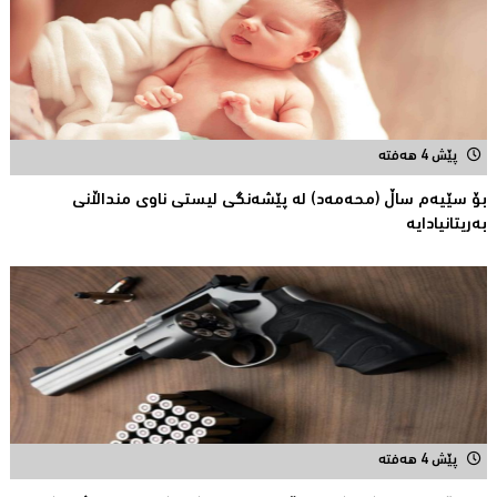
پێش 4 هەفتە
بۆ سێیەم ساڵ (محەمەد) لە پێشەنگی لیستی ناوی منداڵانى
بەریتانیادایە
پێش 4 هەفتە