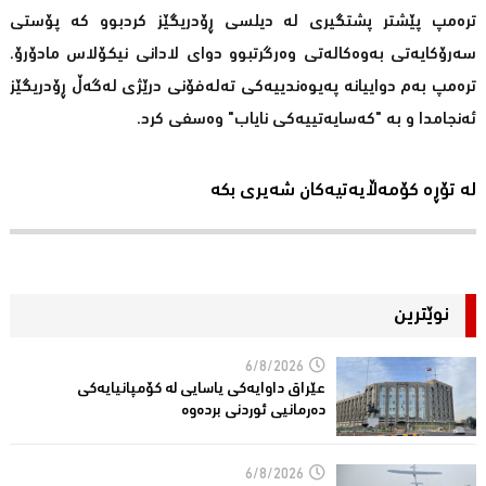
ترەمپ پێشتر پشتگیری لە دیلسی ڕۆدریگێز كردبوو كە پۆستی
سەرۆكایەتی بەوەكالەتی وەرگرتبوو دوای لادانی نیكۆلاس مادۆرۆ.
ترەمپ بەم دواییانە پەیوەندییەكی تەلەفۆنی درێژی لەگەڵ ڕۆدریگێز
ئەنجامدا و بە "كەسایەتییەكی نایاب" وەسفی كرد.
لە تۆڕە کۆمەڵایەتیەکان شەیری بکە
نوێترین
6/8/2026
عێراق داوایەکی یاسایی لە کۆمپانیایه‌كی
دەرمانیى ئوردنی بردەوە
6/8/2026