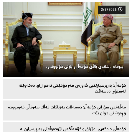
3/8/2026
پیرمام.. شاندی باڵای كۆمه‌ڵ و پارتی كۆبوونه‌وه‌
كۆمەڵ: بەرپرسیارێتیی گەورەی هەر دۆخێکی نەخوازراو، دەكەوێتە
ئەستۆی دەسەڵات
مەڵبەندى سۆرانى کۆمەڵ: دەسەڵات حەزناکات خەڵک سەرقاڵى فەرموودە
و ڕەوشتى جوان بێت
کۆمەڵى دادگەرى: عێراق و كۆمەڵگەی نێودەوڵەتی بەرپرسیارن لە