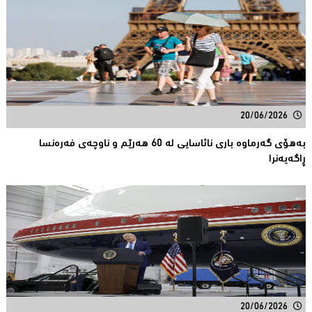
20/06/2026
بەهۆی گەرماوە بارى نائاسایی لە 60 هەرێم و ناوچەى فەرەنسا
ڕاگەیەنرا
20/06/2026