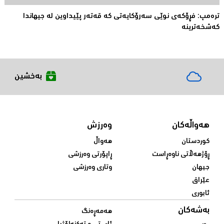
ترەمپ: فڕۆكەی نوێی سەرۆكایەتی کە قەتەر پێیداوین لە جیهاندا
كەشخەترینە
بەخشین
هەواڵەکان
وەرزش
کوردستان
هەواڵ
ڕۆژهەڵاتی ناوەڕاست
ڕاپۆرتی وەرزشی
جیهان
وتاری وەرزشی
عێراق
ئابوری
بەشەکان
هەمەڕەنگ