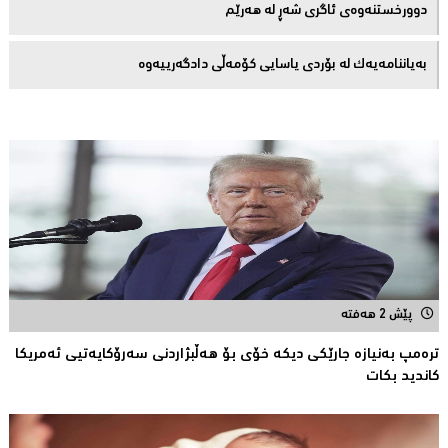
دوورخستنەوەى ئاگری شەڕ لە هەرێم
بەیاننامەیەک لە بۆردی یاسایی کۆمەڵی دادگەرییەوە
پێش 2 هەفتە
ترەمپ بەنیازە جارێكی دیكە خۆی بۆ هەڵبژاردنی سەرۆكایەتیی ئەمریكا
كاندید بكات