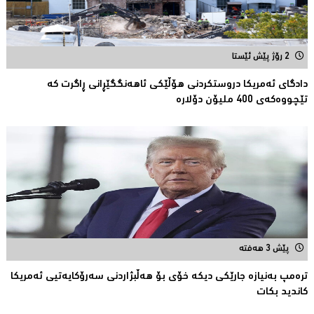
2 رۆژ پێش ئێستا
دادگای ئەمریكا دروستكردنی هۆڵێكی ئاهەنگگێڕانی ڕاگرت كە
تێچووەكەی 400 ملیۆن دۆلارە
پێش 3 هەفتە
ترەمپ بەنیازە جارێكی دیكە خۆی بۆ هەڵبژاردنی سەرۆكایەتیی ئەمریكا
كاندید بكات