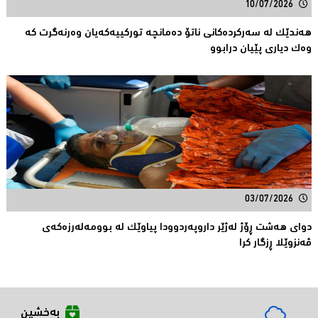
10/07/2026
هەندێک لە سەركردەكانی ناتۆ دەمانچە تورکییەکەیان وەرنەگرت کە
وەک دیارى پێیان درابوو
03/07/2026
دوای هەشت ڕۆژ لەژێر داروپەردوودا پیاوێك لە بوومەلەرزەكەی
ڤەنزوێلا ڕزگار كرا
بەخشین