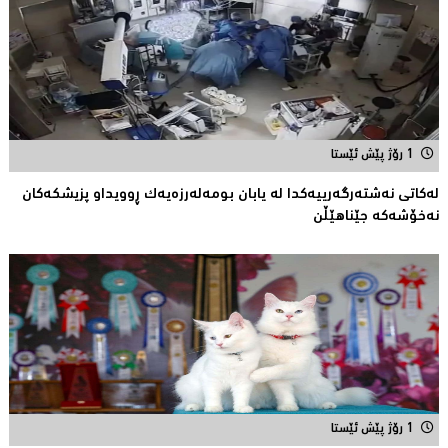
1 رۆژ پێش ئێستا
لەکاتى نەشتەرگەرییەکدا لە یابان بومەلەرزەیەک ڕوویداو پزیشکەکان
نەخۆشەکە جێناهێڵن
1 رۆژ پێش ئێستا