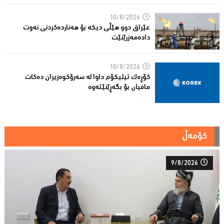
10/8/2026
عێراق دوو هێڵى دیکە بۆ هەناردەکردنی نەوت
دادەمەزرێنێت
10/8/2026
کۆڕەک تیلیکۆم داوا لە سەرۆکوەزیران دەکات
مافیان بۆ بگەڕێنێتەوە
کۆمەڵ
9/8/2026