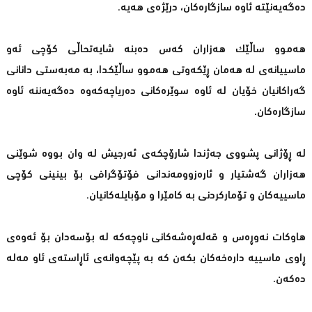
دەگەیەنێتە ئاوە سازگارەكان، درێژەی هەیە.
هەموو ساڵێك هەزاران كەس دەبنە شایەتحاڵی كۆچی ئەو
ماسییانەی لە هەمان ڕێكەوتی هەموو ساڵێكدا، بە مەبەستی دانانی
گەراكانیان خۆیان لە ئاوە سوێرەكانی دەریاچەكەوە دەگەیەننە ئاوە
سازگارەكان.
لە ڕۆژانی پشووی جەژندا شارۆچكەی ئەرجیش لە وان بووە شوێنی
هەزاران گەشتیار و ئارەزوومەندانی فۆتۆگرافی بۆ بینینی كۆچی
ماسییەكان و تۆماركردنی بە كامێرا و مۆبایلەكانیان.
هاوكات نەوڕەس و قەلەڕەشەكانی ناوچەكە لە بۆسەدان بۆ ئەوەی
ڕاوی ماسییە دارەخەكان بكەن كە بە پێچەوانەی ئاڕاستەی ئاو مەلە
دەكەن.