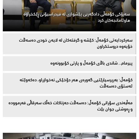
سەرۆكی كۆمەڵى دادگەریی پێشوازی لە فیدراسیۆنی ڕێكخراوە
هاوئامانجەكان کرد
سەركردایەتی كۆمەڵ: كێشە و گرفتەكان لە لایەن خودی دەسەڵات
خۆیەوە دروستكراون
پیرمام.. شاندی باڵای كۆمه‌ڵ و پارتی كۆبوونه‌وه‌
كۆمەڵ: بەرپرسیارێتیی گەورەی هەر دۆخێکی نەخوازراو، دەكەوێتە
ئەستۆی دەسەڵات
مەڵبەندى سۆرانى کۆمەڵ: دەسەڵات حەزناکات خەڵک سەرقاڵى فەرموودە
و ڕەوشتى جوان بێت