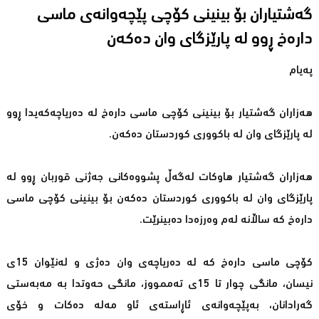
گەشتیاران بۆ بینینی كۆچی پێچەوانەی ماسی
دارەخ ڕوو لە پارێزگای وان دەكەن
پەیام
هەزاران گەشتیار بۆ بینینی كۆچی ماسی دارەخ لە دەریاچەكەیدا ڕوو
لە پارێزگای وان لە باكووری كوردستان دەكەن.
هەزاران گەشتیار هاوكات لەگەڵ پشووەكانی جەژنی قوربان ڕوو لە
پارێزگای وان لە باكووری كوردستان دەكەن بۆ بینینی كۆچی ماسی
دارەخ كە ساڵانە لەم وەرزەدا دەبینرێت.
كۆچی ماسی دارەخ كە لە دەریاچەی وان دەژی و لەنێوان 15ی
نیسان، مانگی چوار تا 15ی تەممووز، مانگی حەوتدا بە مەبەستی
گەرادانان، بەپێچەوانەی ئاڕاستەی ئاو مەلە دەكات و خۆی