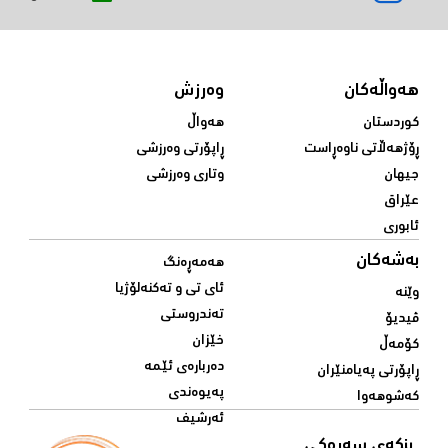
هەواڵەکان
وەرزش
کوردستان
هەواڵ
ڕۆژهەڵاتی ناوەڕاست
ڕاپۆرتی وەرزشی
جیهان
وتاری وەرزشی
عێراق
ئابوری
بەشەکان
هەمەڕەنگ
ئای تی و تەکنەلۆژیا
وێنە
تەندروستی
ڤیدیۆ
خێزان
کۆمەڵ
دەربارەی ئێمە
ڕاپۆرتی پەیامنێران
پەیوەندی
کەشوهەوا
ئەرشیف
بنکەی سەرەکی