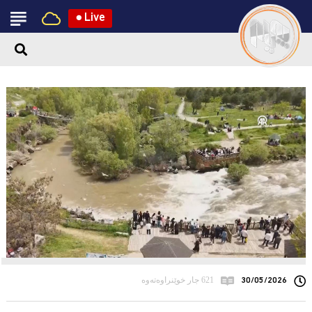
●
Live
30/05/2026
621 جار خوێنراوەتەوە