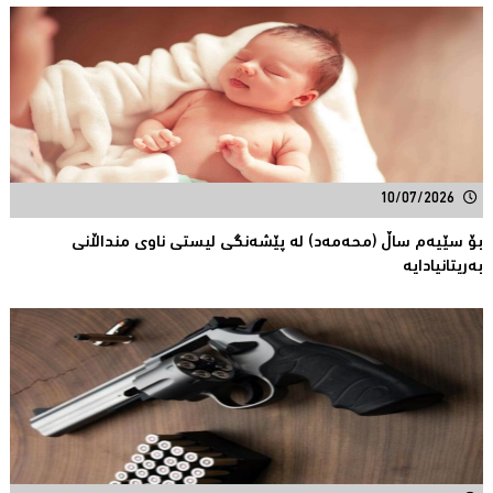
10/07/2026
بۆ سێیەم ساڵ (محەمەد) لە پێشەنگی لیستی ناوی منداڵانى
بەریتانیادایە