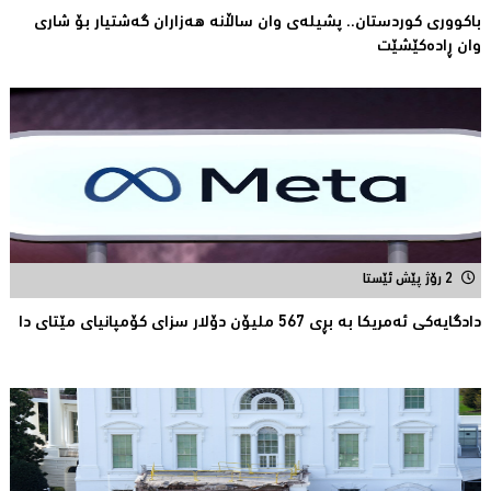
باكووری كوردستان.. پشیلەی وان ساڵانە هەزاران گەشتیار بۆ شاری
وان ڕادەكێشێت
2 رۆژ پێش ئێستا
دادگایەكی ئەمریكا بە بڕی 567 ملیۆن دۆلار سزای كۆمپانیای مێتای دا