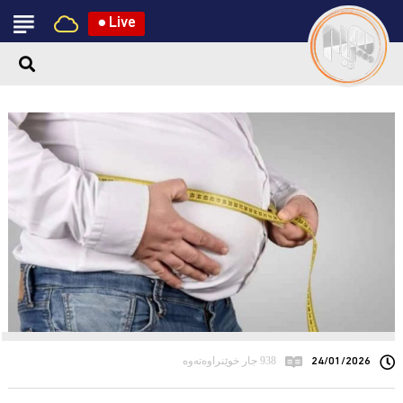
●
Live
24/01/2026
938 جار خوێنراوەتەوە