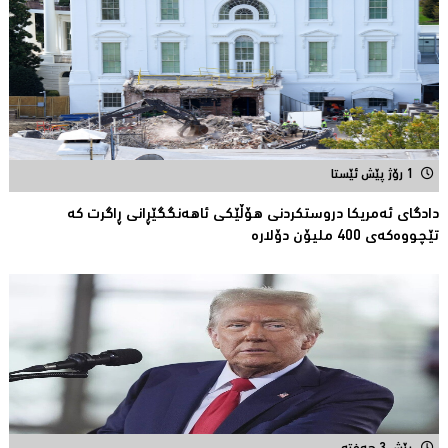
1 رۆژ پێش ئێستا
دادگای ئەمریكا دروستكردنی هۆڵێكی ئاهەنگگێڕانی ڕاگرت كە
تێچووەكەی 400 ملیۆن دۆلارە