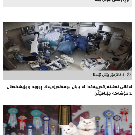
3 کاتژمێر پێش ئێستا
لەکاتى نەشتەرگەرییەکدا لە یابان بومەلەرزەیەک ڕوویداو پزیشکەکان
نەخۆشەکە جێناهێڵن