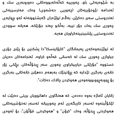
بە شێوەیەكی باو، چەورییە كەڵەكەبووەكانی دەوروبەری سك و
ئەندامە نێوخۆییەكان (چەوریی حەشەوی) وەك مەترسییەكی
تەندروستی سەیر دەكرێن، بەڵام توێژەران گەیشتوونەتە ئەو بڕوایەی
چەوری سك یەك جۆر نییە، بەڵكو چەند جۆرێكە، هەیانە سوودی
تەندروستیی پێشبینیینەكراویان هەیە.
لە توێژینەوەكەی پەیمانگای "كارۆلینسكا"دا پشكنین بۆ پێنج جۆری
جیاوازی چەوری سك لە كەسانی قەڵەو كراوە، ئەنجامەكان دەریان
خستووە "جۆرێكی دیارییكراوی چەوری سەر ڕیخۆڵەكان، بڕێكی زۆر
خانەی بەرگری تێدایە كە پڕۆتینێك بەرهەم دەهێنن خانەكانی بەرگری
بۆ ڕووبەڕووبوونەوەی هەوكردن چالاك دەكات".
زانایان ئاماژە بەوە دەدەن، كە هەنگاوی داهاتوویان بریتی دەبێت لە
لێكۆڵینەوە لەسەر كاریگەری ئەم چەورییانە لەسەر نەخۆشییەكانی
هەوكردنی ڕیخۆڵە، وەك "كرۆن" و "هەوكردنی قۆڵۆن"، بۆ ئەوەی