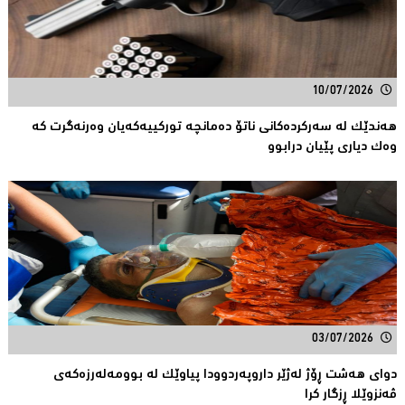
10/07/2026
هەندێک لە سەركردەكانی ناتۆ دەمانچە تورکییەکەیان وەرنەگرت کە
وەک دیارى پێیان درابوو
03/07/2026
دوای هەشت ڕۆژ لەژێر داروپەردوودا پیاوێك لە بوومەلەرزەكەی
ڤەنزوێلا ڕزگار كرا