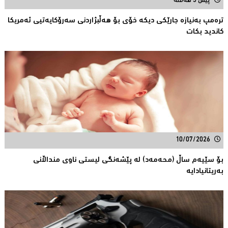
پێش 3 هەفتە
ترەمپ بەنیازە جارێكی دیكە خۆی بۆ هەڵبژاردنی سەرۆكایەتیی ئەمریكا
كاندید بكات
10/07/2026
بۆ سێیەم ساڵ (محەمەد) لە پێشەنگی لیستی ناوی منداڵانى
بەریتانیادایە