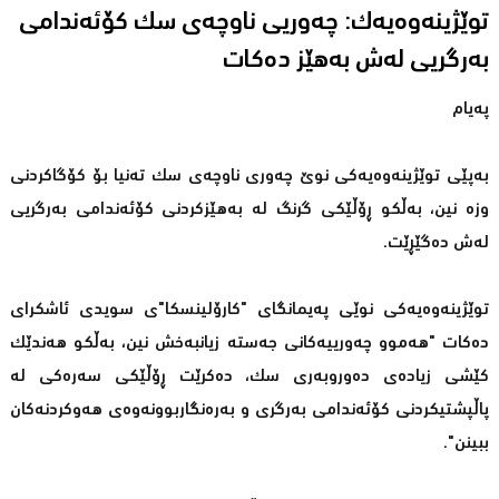
توێژینەوەیەك: چەوریی ناوچەی سك كۆئەندامی
بەرگریى لەش بەهێز دەكات
پەیام
بەپێی توێژینەوەیەكی نوێ چەوری ناوچەی سك تەنیا بۆ كۆگاكردنی
وزە نین، بەڵكو ڕۆڵێكی گرنگ لە بەهێزكردنی كۆئەندامی بەرگریی
لەش دەگێڕێت.
توێژینەوەیەكی نوێی پەیمانگای "كارۆلینسكا"ی سویدی ئاشكرای
دەكات "هەموو چەورییەكانی جەستە زیانبەخش نین، بەڵكو هەندێك
كێشی زیادەی دەوروبەری سك، دەكرێت ڕۆڵێكی سەرەكی لە
پاڵپشتیكردنی كۆئەندامی بەرگری و بەرەنگاربوونەوەی هەوكردنەكان
ببینن".