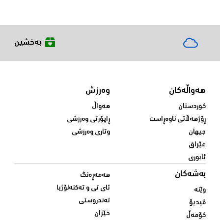
بەخشین
هەواڵەکان
وەرزش
کوردستان
هەواڵ
ڕۆژهەڵاتی ناوەڕاست
ڕاپۆرتی وەرزشی
جیهان
وتاری وەرزشی
عێراق
ئابوری
بەشەکان
هەمەڕەنگ
ئای تی و تەکنەلۆژیا
وێنە
تەندروستی
ڤیدیۆ
خێزان
کۆمەڵ