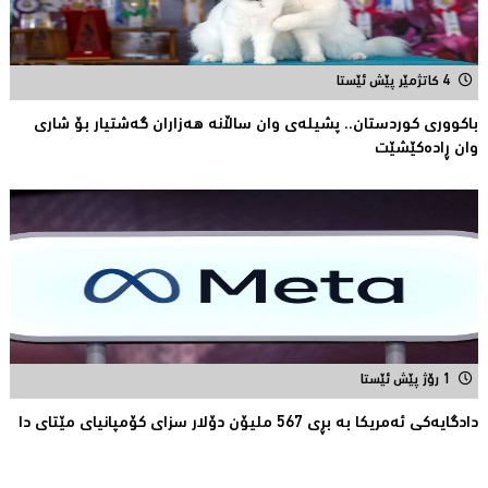
4 کاتژمێر پێش ئێستا
باكووری كوردستان.. پشیلەی وان ساڵانە هەزاران گەشتیار بۆ شاری
وان ڕادەكێشێت
1 رۆژ پێش ئێستا
دادگایەكی ئەمریكا بە بڕی 567 ملیۆن دۆلار سزای كۆمپانیای مێتای دا