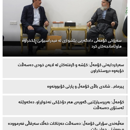
سەرۆكی كۆمەڵى دادگەریی پێشوازی لە فیدراسیۆنی ڕێكخراوە
هاوئامانجەكان کرد
سەركردایەتی كۆمەڵ: كێشە و گرفتەكان لە لایەن خودی دەسەڵات
خۆیەوە دروستكراون
پیرمام.. شاندی باڵای كۆمه‌ڵ و پارتی كۆبوونه‌وه‌
كۆمەڵ: بەرپرسیارێتیی گەورەی هەر دۆخێکی نەخوازراو، دەكەوێتە
ئەستۆی دەسەڵات
مەڵبەندى سۆرانى کۆمەڵ: دەسەڵات حەزناکات خەڵک سەرقاڵى فەرموودە
و ڕەوشتى جوان بێت