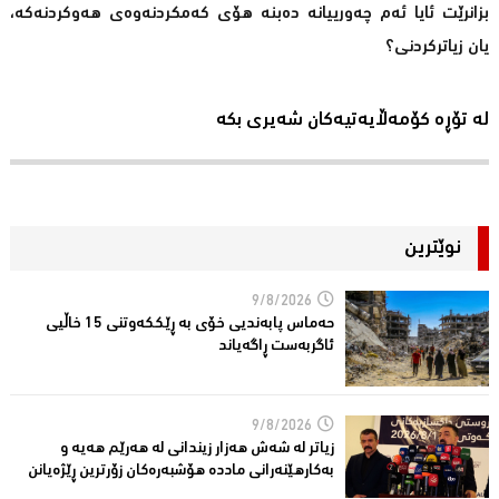
بزانرێت ئایا ئەم چەورییانە دەبنە هۆی كەمكردنەوەی هەوكردنەكە،
یان زیاتركردنی؟
لە تۆڕە کۆمەڵایەتیەکان شەیری بکە
نوێترین
9/8/2026
حەماس پابەندیی خۆی بە ڕێككەوتنی 15 خاڵیی
ئاگربەست ڕاگەیاند
9/8/2026
زیاتر لە شەش هەزار زیندانی لە هەرێم هەیە و
بەکارهێنەرانى ماددە هۆشبەرەکان زۆرترین ڕێژەیانن