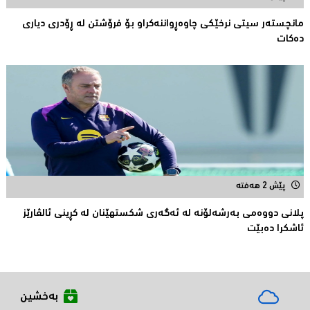
مانچستەر سیتی نرخێکی چاوەڕواننەکراو بۆ فرۆشتن لە ڕۆدری دیاری
دەکات
پێش 2 هەفتە
پلانی دووەمی بەرشەلۆنە لە ئەگەری شکستهێنان لە کڕینی ئالڤارێز
ئاشکرا دەبێت
بەخشین