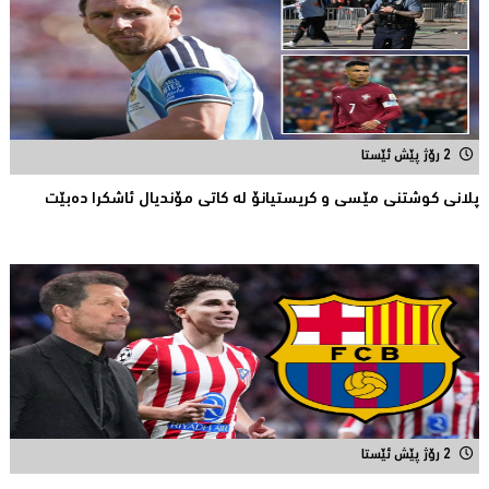
2 رۆژ پێش ئێستا
پلانی کوشتنی مێسی و کریستیانۆ لە کاتی مۆندیال ئاشکرا دەبێت
2 رۆژ پێش ئێستا