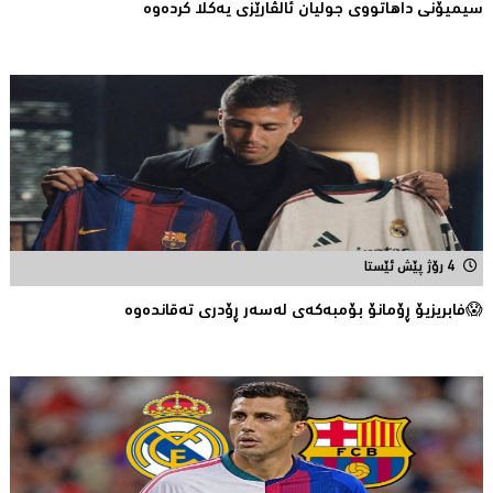
سیمیۆنی داهاتووی جولیان ئالڤارێزی یەکلا کردەوە
4 رۆژ پێش ئێستا
😱فابریزیۆ ڕۆمانۆ بۆمبەکەی لەسەر ڕۆدری تەقاندەوە