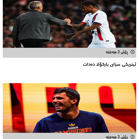
پێش 2 هەفتە
ئینریکی سزای بارکۆلا دەدات
پێش 2 هەفتە