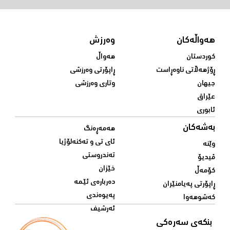
هەواڵەکان
وەرزش
کوردستان
هەواڵ
ڕۆژهەڵاتی ناوەڕاست
ڕاپۆرتی وەرزشی
جیهان
وتاری وەرزشی
عێراق
ئابوری
بەشەکان
هەمەڕەنگ
ئای تی و تەکنەلۆژیا
وێنە
تەندروستی
ڤیدیۆ
خێزان
کۆمەڵ
دەربارەی ئێمە
ڕاپۆرتی پەیامنێران
پەیوەندی
کەشوهەوا
ئەرشیف
بنکەی سەرەکی