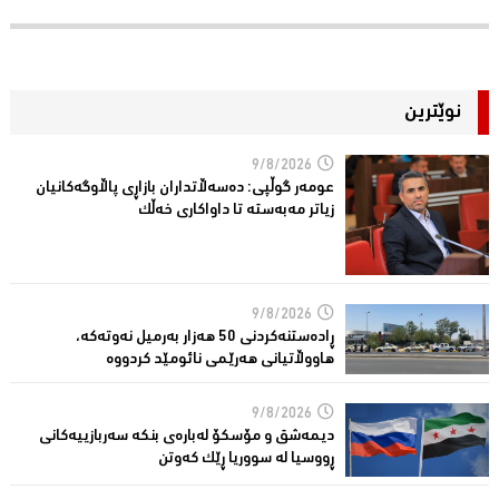
نوێترین
9/8/2026
عومه‌ر گوڵپی: ده‌سه‌ڵاتداران بازاڕی پاڵاوگه‌كانیان
زیاتر مه‌به‌سته‌ تا داواكاری خه‌ڵك
9/8/2026
ڕادەستنەکردنى 50 هەزار بەرمیل نەوتەکە،
هاووڵاتیانی هەرێمی نائومێد كردووە
9/8/2026
دیمەشق و مۆسكۆ لەبارەی بنكە سەربازییەكانی
ڕووسیا لە سووریا ڕێك كەوتن