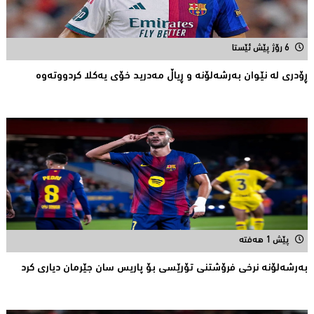
6 رۆژ پێش ئێستا
ڕۆدری لە نێوان بەرشەلۆنە و ڕیاڵ مەدرید خۆی یەکلا کردووتەوە
پێش 1 هەفتە
بەرشەلۆنە نرخی فرۆشتنی تۆرێسی بۆ پاریس سان جێرمان دیاری کرد