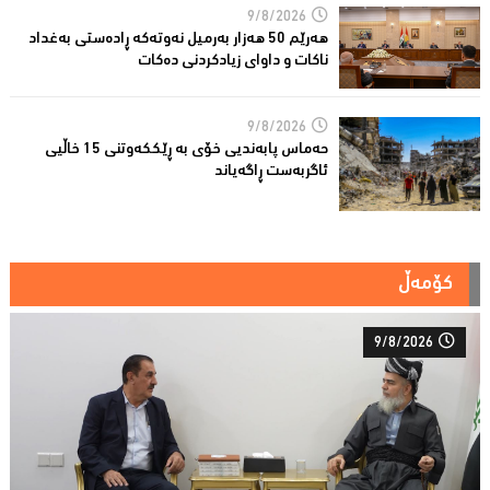
9/8/2026
هەرێم 50 هەزار بەرمیل نەوتەکە ڕادەستى بەغداد
ناکات و داوای زیادكردنی دەکات
9/8/2026
حەماس پابەندیی خۆی بە ڕێككەوتنی 15 خاڵیی
ئاگربەست ڕاگەیاند
کۆمەڵ
9/8/2026