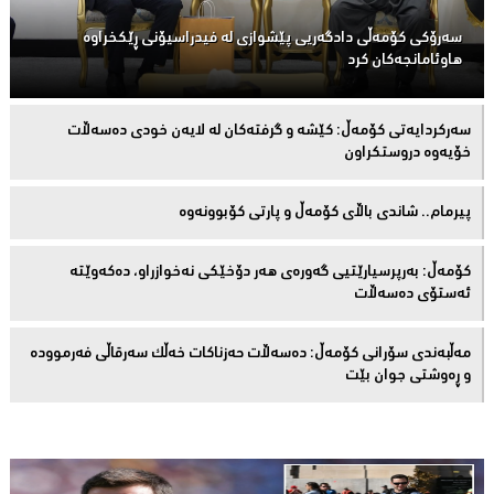
سەرۆكی كۆمەڵى دادگەریی پێشوازی لە فیدراسیۆنی ڕێكخراوە
هاوئامانجەكان کرد
سەركردایەتی كۆمەڵ: كێشە و گرفتەكان لە لایەن خودی دەسەڵات
خۆیەوە دروستكراون
پیرمام.. شاندی باڵای كۆمه‌ڵ و پارتی كۆبوونه‌وه‌
كۆمەڵ: بەرپرسیارێتیی گەورەی هەر دۆخێکی نەخوازراو، دەكەوێتە
ئەستۆی دەسەڵات
مەڵبەندى سۆرانى کۆمەڵ: دەسەڵات حەزناکات خەڵک سەرقاڵى فەرموودە
و ڕەوشتى جوان بێت