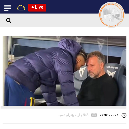
●
Live
29/01/2026
946 جار خوێنراوەتەوە