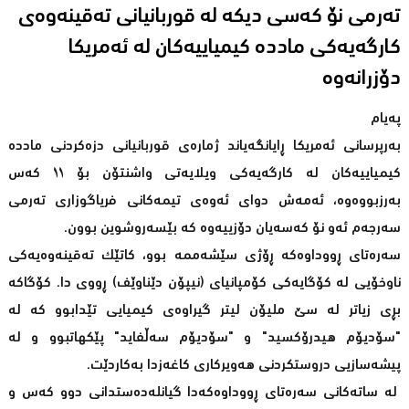
ته‌رمی نۆ كه‌سی دیكه‌ له‌ قوربانیانی ته‌قینه‌وه‌ی
كارگه‌یه‌كی مادده‌ كیمیاییه‌كان له‌ ئه‌مریكا
په‌یام
بەرپرسانی ئەمریکا ڕایانگەیاند ژمارەی قوربانیانی دزەکردنی ماددە
کیمیاییەکان لە کارگەیەکی ویلایەتی واشنتۆن بۆ ١١ کەس
بەرزبووەوە، ئەمەش دوای ئەوەی تیمەکانی فریاگوزاری تەرمی
سەرجەم ئەو نۆ کەسەیان دۆزییەوە کە بێسەروشوین بوون.
سەرەتای ڕووداوەکە ڕۆژی سێشەممە بوو، کاتێک تەقینەوەیەکی
ناوخۆیی لە کۆگایەکی کۆمپانیای (نیپۆن دێناوێف) ڕووی دا. کۆگاکە
بڕی زیاتر له‌ سێ ملیۆن لیتر گیراوەی کیمیایی تێدابوو کە لە
"سۆدیۆم هیدرۆکسید" و "سۆدیۆم سەڵفاید" پێکهاتبوو و لە
پیشەسازیی دروستکردنی هەویرکاری کاغەزدا بەکاردێت.
لە ساتەکانی سەرەتای ڕووداوەکەدا گیانلەدەستدانی دوو کەس و