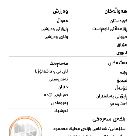
هەواڵەکان
وەرزش
کوردستان
هەواڵ
ڕۆژهەڵاتی ناوەڕاست
ڕاپۆرتی وەرزشی
جیهان
وتاری وەرزشی
عێراق
ئابوری
بەشەکان
هەمەڕەنگ
ئای تی و تەکنەلۆژیا
وێنە
تەندروستی
ڤیدیۆ
خێزان
کۆمەڵ
دەربارەی ئێمە
ڕاپۆرتی پەیامنێران
پەیوەندی
کەشوهەوا
ئەرشیف
بنکەی سەرەکی
سلێمانی/ شه‌قامی بازنه‌ی مه‌لیک مه‌حمود