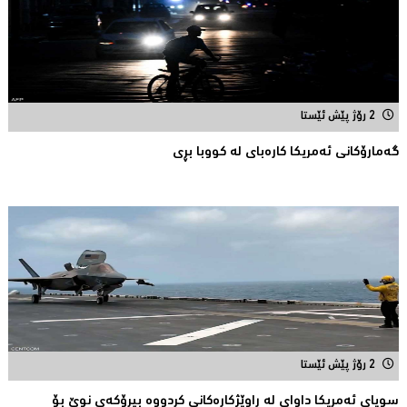
2 رۆژ پێش ئێستا
گەمارۆکانی ئەمریکا کارەبای لە کووبا بڕی
2 رۆژ پێش ئێستا
سوپاى ئەمریکا داواى لە ڕاوێژکارەکانى کردووە بیرۆکەى نوێ بۆ