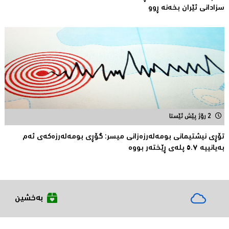
سزادانی ئێران بخەنە ڕوو
2 رۆژ پێش ئێستا
تۆڕی نیشتیمانی بومه‌له‌رزه‌زانی میسر: گۆڕی بومه‌له‌رزه‌كه‌ی ئه‌م
به‌یانییه‌ ٥.٧ پله‌ی ڕێخته‌ر بووه‌
بەخشین