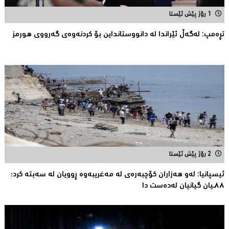
1 رۆژ پێش ئێستا
تڕەمپ: لەگەڵ ئێراندا لە دانووستانداین بۆ کردنەوەى گەرووى هورمز
2 رۆژ پێش ئێستا
ئیسپانیا: لەو هەزاران کۆچبەرەی لە مەغریبەوە ڕوویان لە سەبتە کرد؛
٨٨ـیان گیانیان لەدەست دا