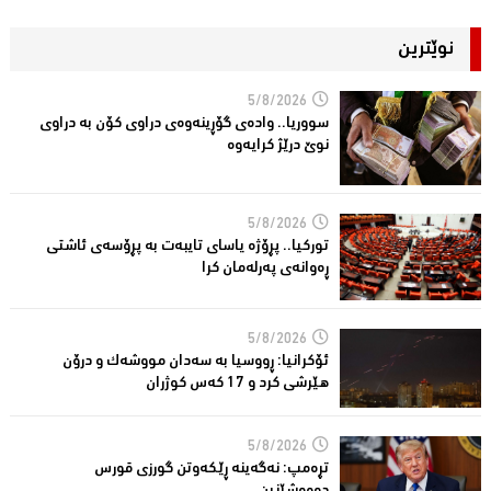
نوێترین
5/8/2026
سووریا.. واده‌ی گۆڕینه‌وه‌ی دراوی كۆن به‌ دراوی
نوێ درێژ كرایه‌وه‌
5/8/2026
توركیا.. پڕۆژه‌ یاسای تایبه‌ت به‌ پڕۆسه‌ی ئاشتی
ڕه‌وانه‌ی په‌رله‌مان كرا
5/8/2026
ئۆكرانیا: ڕووسیا به‌ سه‌دان مووشه‌ك و درۆن
هێرشی كرد و 17 كه‌س كوژران
5/8/2026
تڕه‌مپ: نه‌گه‌ینه‌ ڕێكه‌وتن گورزی قورس