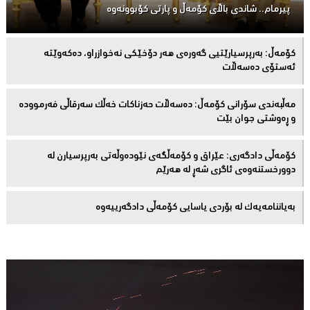
پیرمام.. شاندی باڵای كۆمه‌ڵ و پارتی كۆبوونه‌وه‌
كۆمەڵ: بەرپرسیارێتیی گەورەی هەر دۆخێکی نەخوازراو، دەكەوێتە
ئەستۆی دەسەڵات
مەڵبەندى سۆرانى کۆمەڵ: دەسەڵات حەزناکات خەڵک سەرقاڵى فەرموودە
و ڕەوشتى جوان بێت
کۆمەڵى دادگەرى: عێراق و كۆمەڵگەی نێودەوڵەتی بەرپرسیارن لە
دوورخستنەوەى ئاگری شەڕ لە هەرێم
بەیاننامەیەک لە بۆردی یاسایی کۆمەڵی دادگەرییەوە