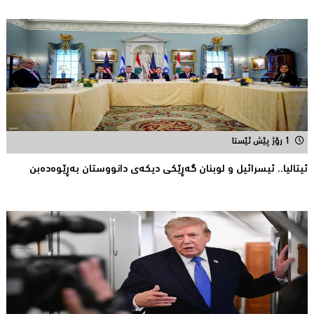
1 رۆژ پێش ئێستا
ئیتالیا.. ئیسرائیل و لوبنان گه‌ڕێكی دیكه‌ی دانووستان به‌ڕێوه‌ده‌بن