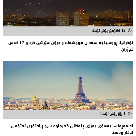
13 کاتژمێر پێش ئێستا
ئۆكرانیا: ڕووسیا به‌ سه‌دان مووشه‌ك و درۆن هێرشی كرد و 17 كه‌س
كوژران
1 رۆژ پێش ئێستا
لە فەڕەنسا بەهۆی بەرزی پلەکانی گەرماوە سێ ڕیاکتۆری ئەتۆمی
له‌كار وه‌ستا