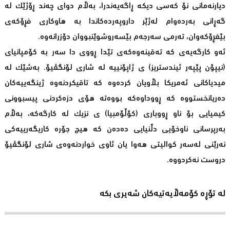
دیارنه‌مانی نۆ کەسی دیکە ڕاگەیەندرا، بەڵام دوای چەند ڕۆژێک لە
گەڕانی بەردەوام لەژێر داروپەردەکاندا بە هاوکاری فڕۆکەی
بێفڕۆکەوان، تەرمی سەرجەم بێسەروشوێنبووان دۆزرانەوە.
ئه‌و كارگه‌یه‌ی كه‌ ته‌قینه‌وه‌كه‌ی تێدا ڕووی دا سەر بە کۆمپانیای
(نیپۆن پێپەر ئیندستریز) ی ژاپۆنییە لە شاری لۆنگڤیۆ. به‌شێك له‌
میدیاكانی ئه‌مریكا بڵاویان كرده‌وه‌ كه‌ تاقیکردنەوە ژینگەییەکان
دەریانخستووە کە ڕووداوەکە بووەتە هۆی دزەکردنی پیسبوونی
کیمیایی بۆ ناو ڕووباری (کۆڵۆمبیا) ی نزیک لە کارگەکە، بەڵام
بەرپرسانی ناوخۆیی دڵنیایی دەدەن کە هیچ جۆرە کاریگەرییەکی
نەرێنی لەسەر کوالیتی هەوا یان ئاوی خواردنەوەی شاری لۆنگڤیۆ
دروست نەکردووە.
لە تۆڕە کۆمەڵایەتیەکان شەیری بکە