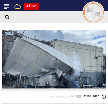
●
Live
31/05/2026
204 جار خوێنراوەتەوە