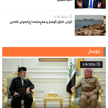
ده‌وه‌شێنین
5/8/2026
ئێران: له‌ژێر گوشار و هەڕەشەدا ڕێکەوتن ناکەین
کۆمەڵ
3/8/2026