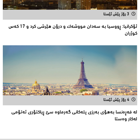
3 رۆژ پێش ئێستا
ئۆكرانیا: ڕووسیا به‌ سه‌دان مووشه‌ك و درۆن هێرشی كرد و 17 كه‌س
كوژران
4 رۆژ پێش ئێستا
لە فەڕەنسا بەهۆی بەرزی پلەکانی گەرماوە سێ ڕیاکتۆری ئەتۆمی
له‌كار وه‌ستا