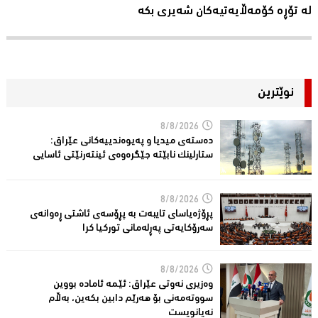
لە تۆڕە کۆمەڵایەتیەکان شەیری بکە
نوێترین
8/8/2026
دەستەی میدیا و پەیوەندییەكانی عێراق:
ستارلینك نابێتە جێگرەوەی ئینتەرنێتی ئاسایی
8/8/2026
پڕۆژەیاسای تایبەت بە پڕۆسەی ئاشتی ڕەوانەی
سەرۆكایەتی پەڕلەمانی توركیا كرا
8/8/2026
وەزیری نەوتی عێراق: ئێمە ئامادە بووین
سووتەمەنی بۆ هەرێم دابین بكەین، بەڵام
نەیانویست