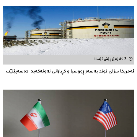
2 کاتژمێر پێش ئێستا
ئەمریكا سزای توند بەسەر ڕووسیا و كڕیارانی نەوتەكەیدا دەسەپێنێت