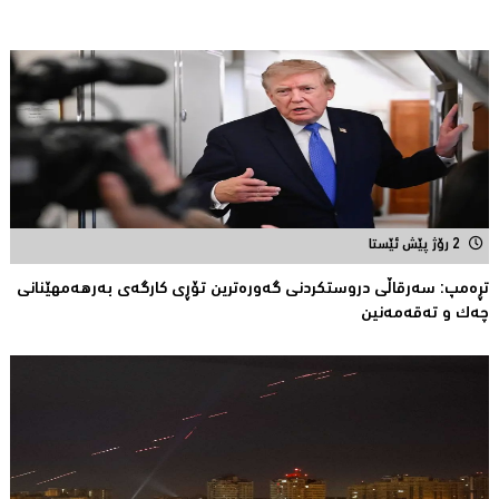
2 رۆژ پێش ئێستا
تڕەمپ: سەرقاڵى دروستکردنی گەورەترین تۆڕى کارگەى بەرهەمهێنانى
چەک و تەقەمەنین