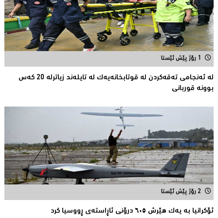
1 رۆژ پێش ئێستا
لە ئەنجامی تەقەكردن لە قوتابخانەیەك لە تایلەند زیاترلە 20 كەس
بوونە قوربانى
2 رۆژ پێش ئێستا
ئۆکرانیا بە یەک هێرش ٦٠٥ درۆنی ئاڕاستەى ڕووسیا کرد