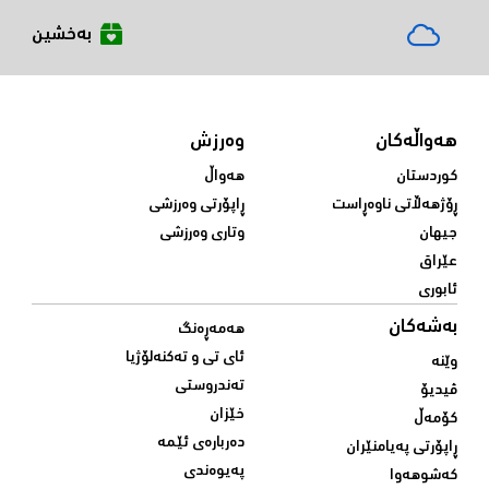
بەخشین
هەواڵەکان
وەرزش
کوردستان
هەواڵ
ڕۆژهەڵاتی ناوەڕاست
ڕاپۆرتی وەرزشی
جیهان
وتاری وەرزشی
عێراق
ئابوری
بەشەکان
هەمەڕەنگ
ئای تی و تەکنەلۆژیا
وێنە
تەندروستی
ڤیدیۆ
خێزان
کۆمەڵ
دەربارەی ئێمە
ڕاپۆرتی پەیامنێران
پەیوەندی
کەشوهەوا