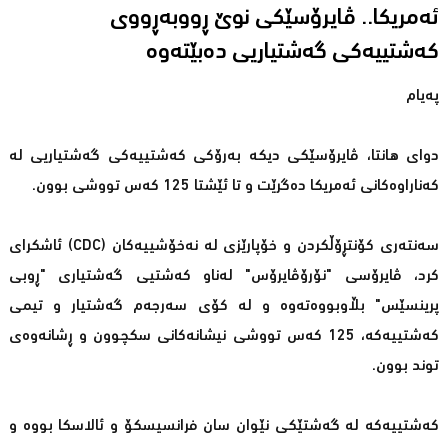
ئەمریكا.. ڤایرۆسێكی نوێ ڕووبەڕووى
كەشتییەكی گەشتیاریی دەبێتەوە
پەیام
دوای هانتا، ڤایرۆسێكی دیكە بەرۆكی كەشتییەكی گەشتیاریی لە
كەناراوەكانی ئەمریكا دەگرێت و تا ئێشتا 125 كەس تووشی بوون.
سەنتەری كۆنتڕۆڵكردن و خۆپارێزی لە نەخۆشییەكان (CDC) ئاشكرای
كرد، ڤایرۆسی "نۆرۆڤایرۆس" لەناو كەشتیی گەشتیاری "ڕوبی
پرینسێس" بڵاوبووەتەوە و لە كۆی سەرجەم گەشتیار و تیمی
كەشتییەكە، 125 كەس تووشی نیشانەكانی سكچوون و ڕشانەوەی
توند بوون.
كەشتییەكە لە گەشتێكی نێوان سان فرانسیسكۆ و ئالاسكا بووە و