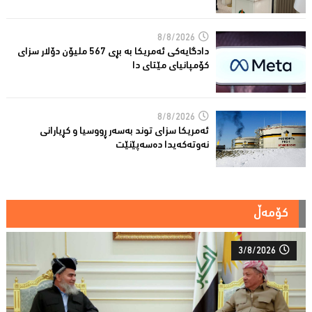
8/8/2026
دادگایەكی ئەمریكا بە بڕی 567 ملیۆن دۆلار سزای
كۆمپانیای مێتای دا
8/8/2026
ئەمریكا سزای توند بەسەر ڕووسیا و كڕیارانی
نەوتەكەیدا دەسەپێنێت
کۆمەڵ
3/8/2026