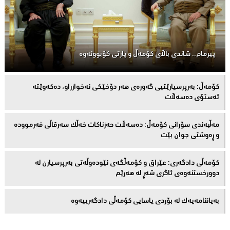
پیرمام.. شاندی باڵای كۆمه‌ڵ و پارتی كۆبوونه‌وه‌
كۆمەڵ: بەرپرسیارێتیی گەورەی هەر دۆخێکی نەخوازراو، دەكەوێتە
ئەستۆی دەسەڵات
مەڵبەندى سۆرانى کۆمەڵ: دەسەڵات حەزناکات خەڵک سەرقاڵى فەرموودە
و ڕەوشتى جوان بێت
کۆمەڵى دادگەرى: عێراق و كۆمەڵگەی نێودەوڵەتی بەرپرسیارن لە
دوورخستنەوەى ئاگری شەڕ لە هەرێم
بەیاننامەیەک لە بۆردی یاسایی کۆمەڵی دادگەرییەوە