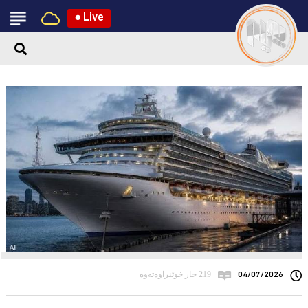
●
Live
04/07/2026
219 جار خوێنراوەتەوە