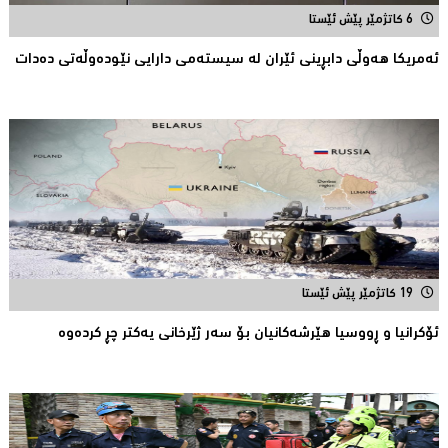
6 کاتژمێر پێش ئێستا
ئەمریکا هەوڵى دابڕینى ئێران لە سیستەمی دارایی نێودەوڵەتی دەدات
19 کاتژمێر پێش ئێستا
ئۆكرانیا و ڕووسیا هێرشەكانیان بۆ سەر ژێرخانی یەكتر چڕ كردەوە