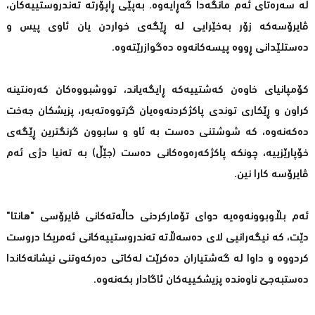
لە سەرەتای ئەم مانگەدا گەڕایەوە. بەپێی ڕاپۆرتە تەندروستییەكان،
ڤایرۆسەكە زۆر بەخێرایی لە ڕێگەی خواردن یان ئاوی پیس و
دەستلێدانی ڕووە پیسەكانەوە دەگوازرێتەوە.
كۆمپانیای خاوەن كەشتییەكە ڕایگەیاند، تووشبووەكان كەرەنتینە
كراون و ڕێكاری توندی پاكژكردنەوەیان گرتووەتەبەر، پزیشكان جەخت
دەكەنەوە، كە شوشتنی دەست بە ئاو و سابوون گرنگترین ڕێگەی
خۆپارێزییە، چونكە پاكژكەرەوەكانی دەست (جێڵ) بە تەنیا دژی ئەم
ڤایرۆسە كارا نین.
ئەم بڵاوبوونەوەیە دوای تۆماركردنی حاڵەتەكانی ڤایرۆسی "هانتا"
دێت، كە نیگەرانیی لای دەسەڵاتە تەندروستییەكانی ئەمریكا دروست
كردووە و داوا لە گەشتیاران دەكرێت لەكاتی دەركەوتنی نیشانەكاندا
دەستبەجێ ناوەندە پزیشكییەكان ئاگادار بكەنەوە.