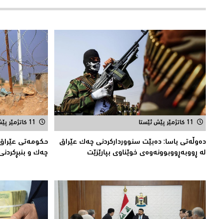
11 کاتژمێر پێش ئێستا
11 کاتژمێر پێش ئێستا
دەوڵەتی یاسا: دەبێت سنوورداركردنی چەك عێراق
حكومەتى عێراق 
لە ڕووبەڕووبوونەوەی خوێناوی بپارێزێت
چەك و بنبڕكردنی