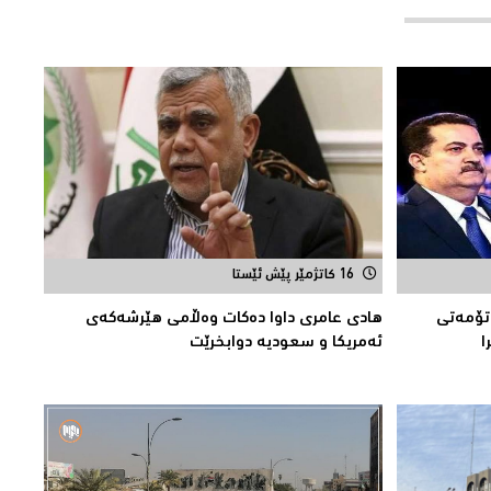
16 کاتژمێر پێش ئێستا
تۆمەتی
هادی عامری داوا دەكات وەڵامی هێرشەكەی
ئەمریكا و سعودیە دوابخرێت