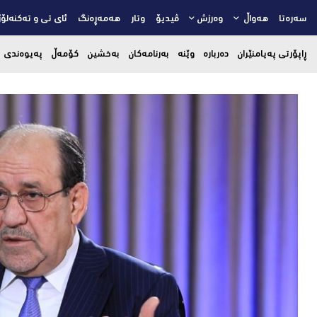
سەرەتا
هەواڵ
وەرزش
ڤیدیۆ
وتار
هەمەڕەنگ
ئای تی و تەکنەلۆژ
ڕاپۆرتی پەیامنێران
دەربارە
وێنە
بەرنامەکان
بەخشین
کۆمەڵ
پەیوەندی