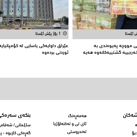
1 رۆژ پێش ئێستا
نى مووچە پەیوەندی بە
عێراق داوایەکی یاسایی لە کۆمپانیایه
رجییە گشتییەکانەوە هەیە
ئوردنی بردەوە
شەکان
بنکەی سەرەکی
هەمەڕەنگ
ئای تی و تەکنەلۆژیا
ە
سلێمانی/ شه‌قامی 
تەندروستی
یۆ
گه‌ڕه‌کی کازیوه‌ - 