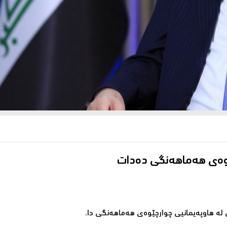
چێوەی هەماهەنگی دەدات
لە هاوپەیمانیی چوارچێوەی هەماهەنگی دا.