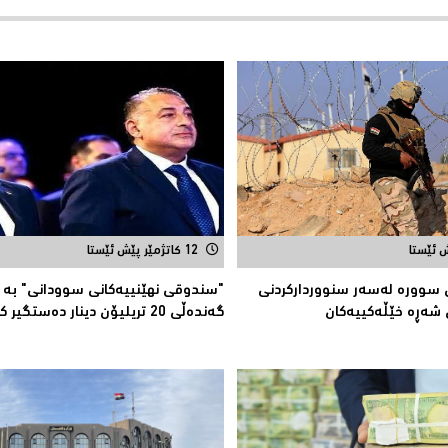
12 کاتژمێر پێش ئێستا
سوورە لەسەر سنوورداركردنی
"سندوقی نهێنییەكانی سوودانی" بە 
 شەڕە خێڵەكییەكان
گەندەڵی 20 تریلیۆن دینار دەستگیر كرا