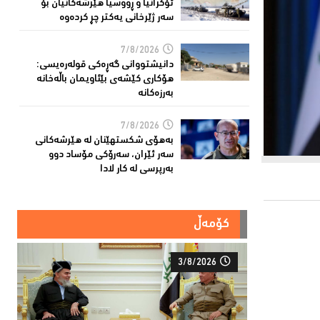
ئۆكرانیا و ڕووسیا هێرشەكانیان بۆ
سەر ژێرخانی یەكتر چڕ كردەوە
7/8/2026
دانیشتووانى گەڕەكی قولەرەیسی:
هۆکارى کێشەى بێئاویمان باڵەخانە
بەرزەكانە
7/8/2026
بەهۆى شکستهێنان لە هێرشەکانى
سەر ئێران، سەرۆكی مۆساد دوو
بەرپرسی لە كار لادا
کۆمەڵ
3/8/2026