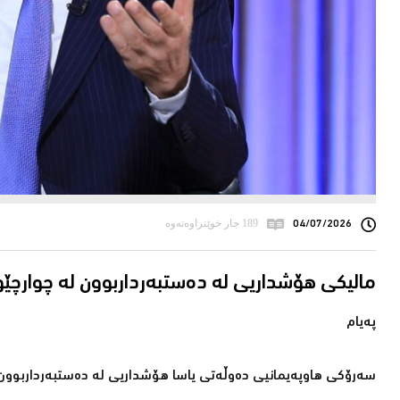
04/07/2026
189 جار خوێنراوەتەوە
مالیكی هۆشداریی لە دەستبەرداربوون لە چوار
پەیام
سەرۆكی هاوپەیمانیی دەوڵەتی یاسا هۆشداریی لە دەستبەرداربوون 