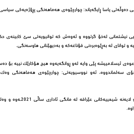
ی دەوڵەتی یاسا ڕایگەیاند: چوارچێوەی هەماهەنگی پڕۆژەیەكی سیاسی،
 نیشتمانی لەخۆ گرتووە و ئەوەش كە توانیویەتی سێ كابینەی ح
 و توانای لە بەڕێوەبردنی قۆناغەكە و بەدیهێنانی هاوسەنگی.
ەی ئیسلامییشە پێی وایە لەو ڕوانگەیەوە هیچ هۆكارێك نییە بۆ دەست
ۆی سەلماندووە، ئەو نووسیویەتی: چوارچێوەی هەماهەنگی وەك
چوارچێوەی هەماهەنگی، هاوپەیمانییەكی سیاسیی زۆرینەی هێز و لای
وە.