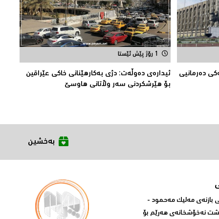
1 رۆژ پێش ئێستا
‌كی دەرمانیى
ئیدارەى دەوڵەت: دژى بەکارهێنانى خاکی عێراقین
بۆ هێرشکردنى سەر وڵاتانی هاوسێ
بەخشین
بازنه‌ی مه‌لیک مه‌حمود -
پشت نه‌خۆشخانه‌ی‌ هه‌رێم بۆ