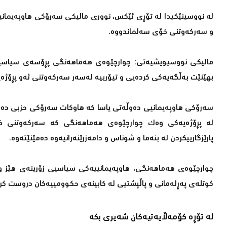
لە نووسینێكیدا لە تۆڕی ئێكس، نووری مالیكی سەرۆكی هاوپەیمانی
و سەركەوتنی خۆی سەلماندووە.
مالیكی نووسیویشیەتی: چوارچێوەی هەماهەنگی پڕۆسەی سیاسیی
بهێنێت بەڵگەیەكی كردەیی و تیۆرییە لەسەر سەركەوتنی ئەو پڕۆژەیە
سەرۆكی هاوپەیمانیی دەوڵەتی یاسا كە هاوكات سەرۆكی حزبی دەعو
لە پڕۆژەیەكی وەك چوارچێوەی هەماهەنگی كە سەركەوتنی خ
پارێزگارییكردن لە بنەما و شوناس و دامەزرێنەرانیەوە دەمێنێتەوە.
كوتلەی پەڕلەمانی و پاڵپشتیی لە كابینەی حكوومییەكان دروست كرا
لە تۆڕە کۆمەڵایەتیەکان شەیری بکە