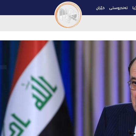
یا
تەندروستی
خێزان