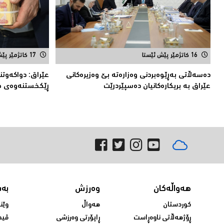
16 کاتژمێر پێش ئێستا
17 کاتژمێر پێش ئێستا
دەسەڵاتى بەڕێوەبردنی وەزارەتە بێ وەزیرەكانى
عێراق: دواکەوت
عێراق بە بریکارەکانیان دەسپێردرێت
ڕێكخستنەوەی خە
هەواڵەکان
وەرزش
بە
کوردستان
هەواڵ
وێن
ڕۆژهەڵاتی ناوەڕاست
ڕاپۆرتی وەرزشی
ڤید