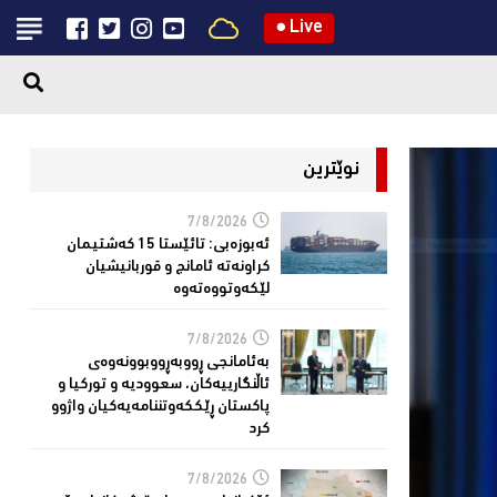
●
Live
نوێترین
7/8/2026
ئەبوزەبی: تائێستا 15 كەشتیمان
كراونەتە ئامانج و قوربانیشیان
لێكەوتووەتەوە
7/8/2026
بەئامانجی ڕووبەڕووبوونەوەی
ئاڵنگارییەكان، سعوودیە و توركیا و
پاكستان ڕێككەوتننامەیەکیان واژوو
كرد
7/8/2026