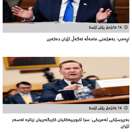
14 کاتژمێر پێش ئێستا
تڕەمپ: بەهێمنى مامەڵە لەگەڵ ئێران دەکەین
14 کاتژمێر پێش ئێستا
به‌رپرسێكی ئه‌مریكی: سزا ئابورییه‌كانیان كاریگه‌رییان زیاتره‌ له‌سه‌ر
ئێران