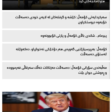
هاوئامانجەكان کرد
سەركردایەتی كۆمەڵ: كێشە و گرفتەكان لە لایەن خودی دەسەڵات
خۆیەوە دروستكراون
پیرمام.. شاندی باڵای كۆمه‌ڵ و پارتی كۆبوونه‌وه‌
كۆمەڵ: بەرپرسیارێتیی گەورەی هەر دۆخێکی نەخوازراو، دەكەوێتە
ئەستۆی دەسەڵات
مەڵبەندى سۆرانى کۆمەڵ: دەسەڵات حەزناکات خەڵک سەرقاڵى فەرموودە
و ڕەوشتى جوان بێت