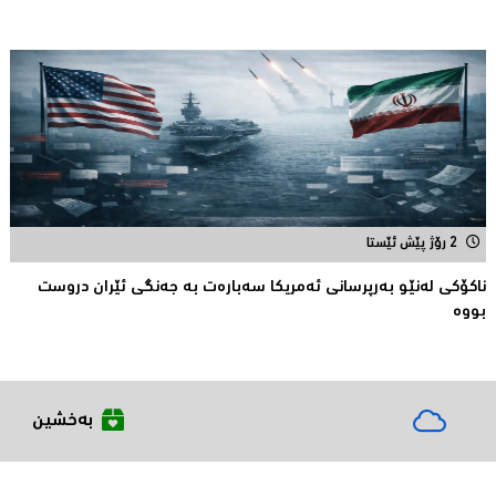
2 رۆژ پێش ئێستا
ناكۆكی لەنێو بەرپرسانى ئەمریكا سەبارەت بە جەنگی ئێران دروست
بووە
بەخشین