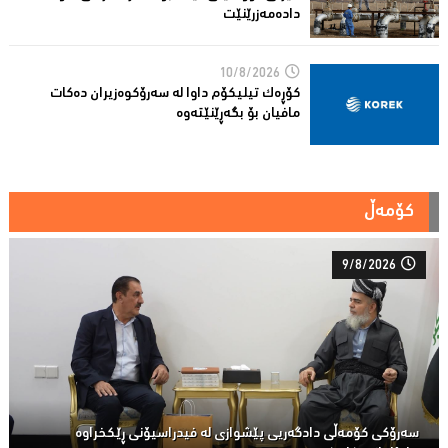
دادەمەزرێنێت
10/8/2026
کۆڕەک تیلیکۆم داوا لە سەرۆکوەزیران دەکات
مافیان بۆ بگەڕێنێتەوە
کۆمەڵ
9/8/2026
سەرۆكی كۆمەڵى دادگەریی پێشوازی لە فیدراسیۆنی ڕێكخراوە