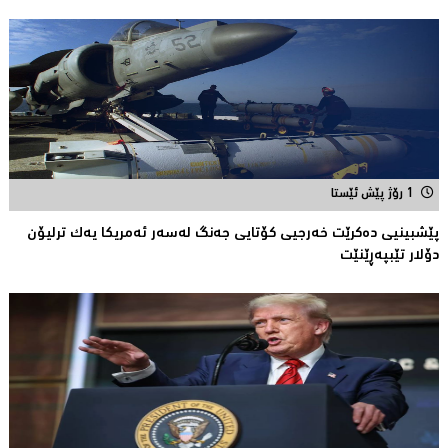
1 رۆژ پێش ئێستا
پێشبینیی دەكرێت خەرجیی كۆتایی جەنگ لەسەر ئەمریكا یەك ترلیۆن
دۆلار تێبپەڕێنێت