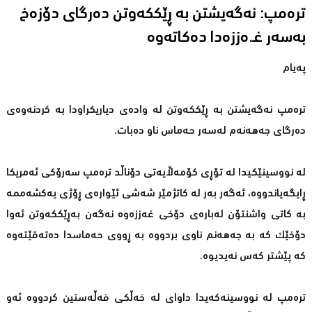
ترەمپ: نەگەیشتن بە ڕێككەوتن دەرگای دۆزەخ
بەسەر غـ.ەززەدا دەکاتەوە
پەیام
ترەمپ نەگەیشتن بە ڕێككەوتن لە وادەی دیاریكراودا بە كردنەوەی
دەرگای جەهەنەم لەسەر حەماس ناو دەبات.
لە نووسینێكیدا لە تۆڕی كۆمەڵایەتی دۆناڵد ترەمپ سەرۆكی ئەمریكا
ڕایگەیاندووە، ئەگەر بەر لە كاتژمێر شەشی ئێوارەی ڕۆژی یەكشەممە
بە كاتی واشنتۆن لەبارەی دۆخی غەززەوە نەگەن بەڕێككەوتن ئەوا
دۆخێك كە بە جەهەنم ناوی بردووە بە ڕووی حەماسدا دەتەقێتەوە
كە پێشتر كەس نەیدیوە.
ترەمپ لە نووسینەكەیدا داوای لە خەڵكی فەڵەستین كردووە ئەو