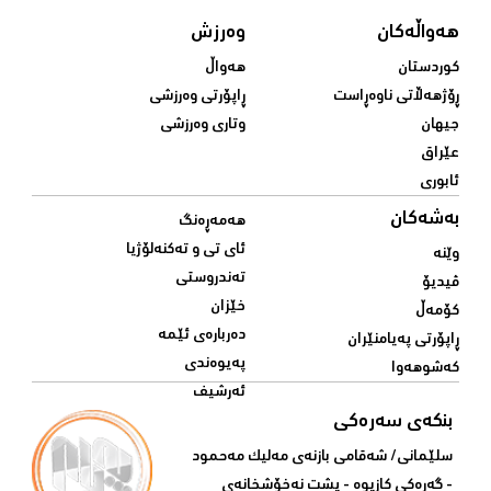
هەواڵەکان
وەرزش
کوردستان
هەواڵ
ڕۆژهەڵاتی ناوەڕاست
ڕاپۆرتی وەرزشی
جیهان
وتاری وەرزشی
عێراق
ئابوری
بەشەکان
هەمەڕەنگ
ئای تی و تەکنەلۆژیا
وێنە
تەندروستی
ڤیدیۆ
خێزان
کۆمەڵ
دەربارەی ئێمە
ڕاپۆرتی پەیامنێران
پەیوەندی
کەشوهەوا
ئەرشیف
بنکەی سەرەکی
سلێمانی/ شه‌قامی بازنه‌ی مه‌لیک مه‌حمود
- گه‌ڕه‌کی کازیوه‌ - پشت نه‌خۆشخانه‌ی‌