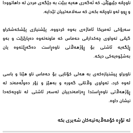
ناوچانە جێبهێڵن، كە ئەگەری هەیە ببێت بە جێگەی مردن لە داهاتوودا
و ڕوو لەو ناوچانە بكەن كە سەلامەتییان تێدایە.
سەرۆكی ئەمریكا ئاماژەی بەوە كردووە، پێشنیازی پێشكەشكراو
گیانی تەواوی چەكدارانی حەماس كە ماونەتەوە دەپارێزێت و بەو
ڕێگەیە ئاشتی بۆ ڕۆژهەڵاتی ناوەڕاست دەگەڕێتەوە یان
بەشێوەیەكی دیكە.
ناوبراو پیشنیازەكەی بە هەلی كۆتایی بۆ حەماس ناو هێنا و باسی
لەوە كرد، تەواوی وڵاتانی گەورە و بەهێز و زۆر دەوڵەمەند لە
ڕۆژهەڵاتی ناوەڕاستدا ڕەزامەندییان لەسەر ئاشتی لە ناوچەكەدا
نیشان داوە.
لە تۆڕە کۆمەڵایەتیەکان شەیری بکە