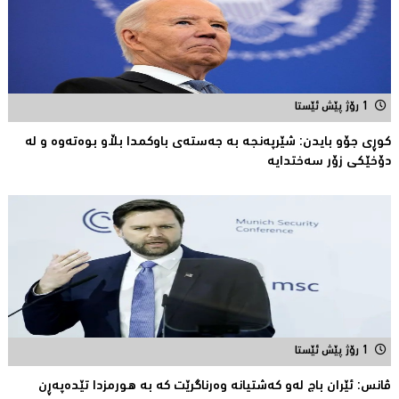
1 رۆژ پێش ئێستا
کوڕی جۆو بایدن: شێرپەنجە بە جەستەی باوکمدا بڵاو بوەتەوە و لە
دۆخێکی زۆر سەختدایە
1 رۆژ پێش ئێستا
ڤانس: ئێران باج له‌و كه‌شتیانه‌ وه‌رناگرێت كه‌ به‌ هورمزدا تێده‌په‌ڕن