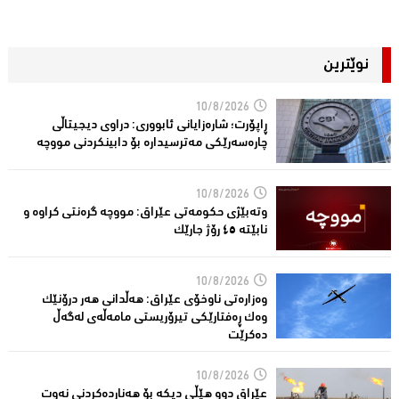
نوێترین
10/8/2026
ڕاپۆرت؛ شاره‌زایانی ئابووری: دراوی دیجیتاڵی
چاره‌سه‌رێكی مه‌ترسیداره‌ بۆ دابینكردنی مووچه‌
10/8/2026
وتەبێژی حکومەتی عێراق: مووچە گرەنتی کراوە و
نابێتە ٤٥ رۆژ جارێک
10/8/2026
وەزارەتی ناوخۆی عێراق: هەڵدانی هەر درۆنێک
وەک ڕەفتارێکی تیرۆریستی مامەڵەی لەگەڵ
دەکرێت
10/8/2026
عێراق دوو هێڵى دیکە بۆ هەناردەکردنی نەوت