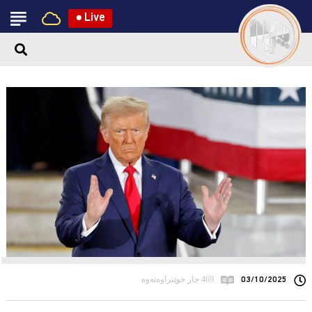
●
Live
03/10/2025
469 جار خوێنراوەتەوە