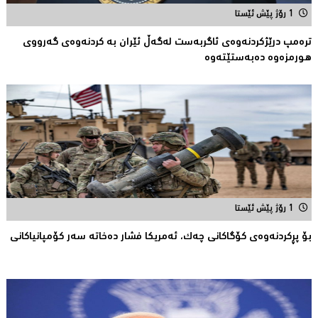
1 رۆژ پێش ئێستا
ترەمپ درێژكردنەوەی ئاگربەست لەگەڵ ئێران بە كردنەوەی گەرووی
هورمزەوە دەبەستێتەوە
1 رۆژ پێش ئێستا
بۆ پڕكردنەوەی كۆگاكانی چەك، ئەمریکا فشار دەخاتە سەر كۆمپانیاكانى