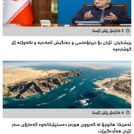
3 کاتژمێر پێش ئێستا
پزیشكیان: ئێران بۆ دیپلۆماسی و جەنگیش ئامادەیە و ناکەوێتە ژێر
گوشارەوە
4 کاتژمێر پێش ئێستا
ئەمریكا: هاتوچۆ لە گەرووی هورمز دەستپێبكاتەوە گەمارۆی سەر
ئێران هەڵدەگیرێت