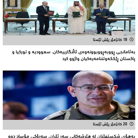
18 کاتژمێر پێش ئێستا
بەئامانجی ڕووبەڕووبوونەوەی ئاڵنگارییەكان، سعوودیە و توركیا و
پاكستان ڕێككەوتننامەیەکیان واژوو كرد
20 کاتژمێر پێش ئێستا
بەهۆى شکستهێنان لە هێرشەکانى سەر ئێران، سەرۆكی مۆساد دوو