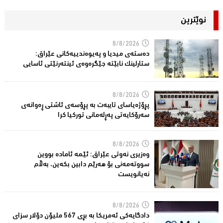
نوێترین
8/8/2026
دەستەی میدیا و پەیوەندییەكانی عێراق:
ستارلینك نابێتە جێگرەوەی ئینتەرنێتی ئاسایی
8/8/2026
پڕۆژەیاسای تایبەت بە پڕۆسەی ئاشتی ڕەوانەی
سەرۆكایەتی پەڕلەمانی توركیا كرا
8/8/2026
وەزیری نەوتی عێراق: ئێمە ئامادە بووین
سووتەمەنی بۆ هەرێم دابین بكەین، بەڵام
نەیانویست
8/8/2026
دادگایەكی ئەمریكا بە بڕی 567 ملیۆن دۆلار سزای