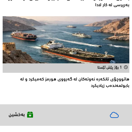
بەرپرسی لە كار لادا
1 رۆژ پێش ئێستا
هاتووچۆی تانكەرە نەوتەكان لە گەرووی هورمز کەمیکرد و لە
بابولمەندەب زیادیكرد
بەخشین