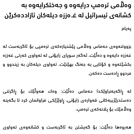
وەڵامى ترەمپ درایەوە و جەختکرایەوە بە
کشانەى ئیسرائیل لە غـ.ەززە دیلەكان ئازاددەکرێن
پەیام
بزووتنەوەی حەماس وەڵامی پێشنیازەكەی ترەمپی بۆ ئاگربەست لە
غەززە دایەوە و دەڵێت، ئەگەر سوپای زایۆنی لە تەواوی كەرتی غەززە
بكشێتەوە و كۆتایی بە جەنگ بهێنێت، تەواوی دیلەكان بە زیندوو و
مردوو ڕادەست دەكەن.
لە ڕاگەیەنراوێكدا حەماس دەڵێت: وەك هەوڵێك بۆ ڕاگرتنی
دەستدرێژییەكانی قەوارەی زایۆنی، ڕاوێژێكی فراوانمان كرد تا بگەینە
وەڵامێك بۆ پلانەكەی ترەمپ.
هەروەها دەڵێت: بۆ گەیشتن بە ئاگربەست و كشانەوەی تەواوی