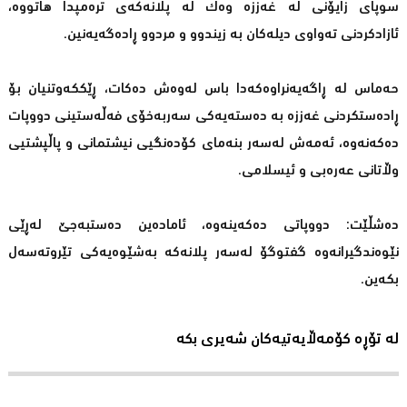
سوپای زایۆنی لە غەززە وەك لە پلانەكەی ترەمپدا هاتووە،
ئازادكردنی تەواوی دیلەكان بە زیندوو و مردوو ڕادەگەیەنین.
حەماس لە ڕاگەیەنراوەكەدا باس لەوەش دەكات، ڕێككەوتنیان بۆ
ڕادەستكردنی غەززە بە دەستەیەكی سەربەخۆی فەڵەستینی دووپات
دەكەنەوە، ئەمەش لەسەر بنەمای كۆدەنگیی نیشتمانی و پاڵپشتیی
وڵاتانی عەرەبی و ئیسلامی.
دەشڵێت: دووپاتی دەكەینەوە، ئامادەین دەستبەجێ لەڕێی
نێوەندگیرانەوە گفتوگۆ لەسەر پلانەكە بەشێوەیەكی تێروتەسەل
بكەین.
لە تۆڕە کۆمەڵایەتیەکان شەیری بکە