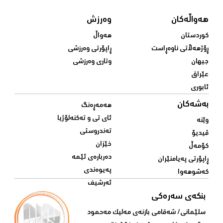
هەواڵەکان
وەرزش
کوردستان
هەواڵ
ڕۆژهەڵاتی ناوەڕاست
ڕاپۆرتی وەرزشی
جیهان
وتاری وەرزشی
عێراق
ئابوری
بەشەکان
هەمەڕەنگ
ئای تی و تەکنەلۆژیا
وێنە
تەندروستی
ڤیدیۆ
خێزان
کۆمەڵ
دەربارەی ئێمە
ڕاپۆرتی پەیامنێران
پەیوەندی
کەشوهەوا
ئەرشیف
بنکەی سەرەکی
سلێمانی/ شه‌قامی بازنه‌ی مه‌لیک مه‌حمود