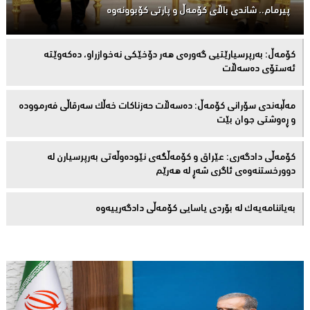
پیرمام.. شاندی باڵای كۆمه‌ڵ و پارتی كۆبوونه‌وه‌
كۆمەڵ: بەرپرسیارێتیی گەورەی هەر دۆخێکی نەخوازراو، دەكەوێتە
ئەستۆی دەسەڵات
مەڵبەندى سۆرانى کۆمەڵ: دەسەڵات حەزناکات خەڵک سەرقاڵى فەرموودە
و ڕەوشتى جوان بێت
کۆمەڵى دادگەرى: عێراق و كۆمەڵگەی نێودەوڵەتی بەرپرسیارن لە
دوورخستنەوەى ئاگری شەڕ لە هەرێم
بەیاننامەیەک لە بۆردی یاسایی کۆمەڵی دادگەرییەوە