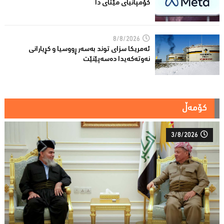
كۆمپانیای مێتای دا
8/8/2026
ئەمریكا سزای توند بەسەر ڕووسیا و كڕیارانی
نەوتەكەیدا دەسەپێنێت
کۆمەڵ
3/8/2026