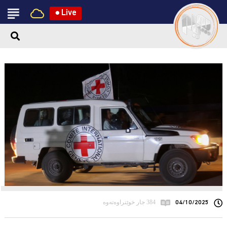
●
Live
04/10/2025
384 جار خوێنراوەتەوە