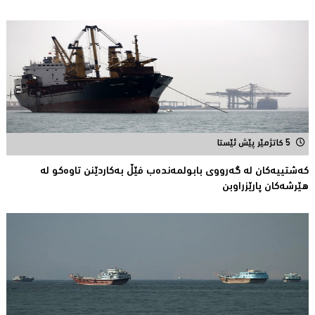
5 کاتژمێر پێش ئێستا
کەشتییەکان لە گەرووى بابولمەندەب فێڵ بەکاردێنن تاوەکو لە
هێرشەکان پارێزراوبن