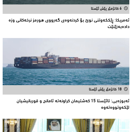
6 کاتژمێر پێش ئێستا
ئەمریكا: ڕێککەوتنى نوێ بۆ كردنەوەی گەرووی هورمز نرخەكانی وزە
دادەبەزێنێت
18 کاتژمێر پێش ئێستا
ئەبوزەبی: تائێستا 15 كەشتیمان كراونەتە ئامانج و قوربانیشیان
لێكەوتووەتەوە