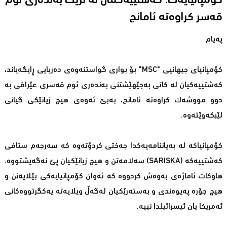
کۆمپانیایەک: کەشتییەکمان لە نزیک بەندەری ئوم
قەسر کراوەتە ئامانج
پەیام
کۆمپانیای جیهانیی "MSC" بۆ بواری گواستنەوەى دەریایی ڕایگەیاند،
کەشتییەکیان لە کاتی بەجێهێشتنی بەندەری ئوم قەسری عێراقی بە
دوو مووشەک کراوەتە ئامانج، بەبێ ئەوەی هیچ زیانێکی گیانی
لێبکەوێتەوە.
کۆمپانیاکە لە بەیاننامەیەکدا جەختی کردۆتەوە کە سەرجەم ستافی
کەشتییەکە (SARISKA) سەلامەتن و هیچ زیانێکیان پێ نەگەیشتووە.
هاوکات ئاماژەی بەوەش کردووە کە ئەوان کۆمپانیایەکی بێلایەنن و
هیچ جۆرە پەیوەندی و بەستەرێکیان لەگەڵ ویلایەتە یەکگرتووەکانی
ئەمریکا یان ئیسرائیلدا نییە.