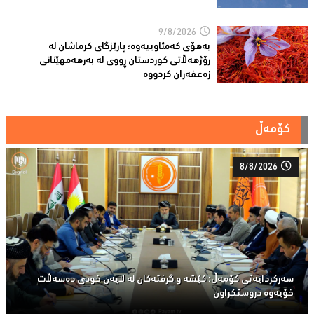
9/8/2026
بەهۆی کەمئاوییەوە؛ پارێزگاى کرماشان لە
رۆژهەڵاتى کوردستان ڕووى لە بەرهەمهێنانى
زەعفەران کردووە
کۆمەڵ
8/8/2026
سەركردایەتی كۆمەڵ: كێشە و گرفتەكان لە لایەن خودی دەسەڵات
خۆیەوە دروستكراون