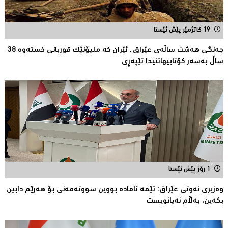
19 کاتژمێر پێش ئێستا
جەنگی هەشت ساڵەی عێراق ـ ئێران کە ملیۆنێک قوربانى خستەوە 38
ساڵ بەسەر كۆتاییهاتنیدا تێپەڕى
1 رۆژ پێش ئێستا
وەزیری نەوتی عێراق: ئێمە ئامادە بووین سووتەمەنی بۆ هەرێم دابین
بكەین، بەڵام نەیانویست