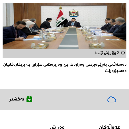
2 رۆژ پێش ئێستا
دەسەڵاتى بەڕێوەبردنی وەزارەتە بێ وەزیرەكانى عێراق بە بریکارەکانیان
دەسپێردرێت
بەخشین
هەواڵەکان
وەرزش