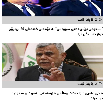
2 رۆژ پێش ئێستا
"سندوقی نهێنییەكانی سوودانی" بە تۆمەتی گەندەڵی 20 تریلیۆن
دینار دەستگیر كرا
2 رۆژ پێش ئێستا
هادی عامری داوا دەكات وەڵامی هێرشەكەی ئەمریكا و سعودیە
دوابخرێت