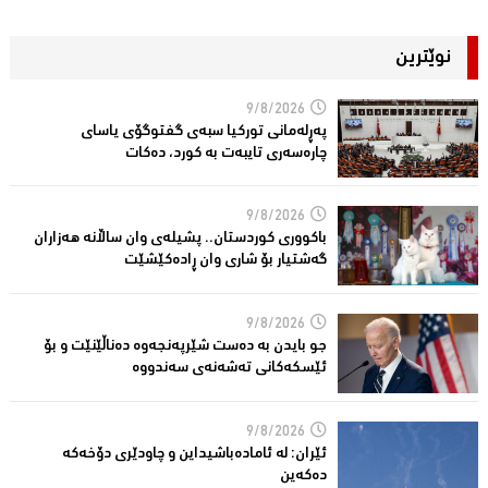
نوێترین
9/8/2026
پەڕلەمانی توركیا سبەی گفتوگۆی یاسای
چارەسەری تایبەت بە کورد، دەكات
9/8/2026
باكووری كوردستان.. پشیلەی وان ساڵانە هەزاران
گەشتیار بۆ شاری وان ڕادەكێشێت
9/8/2026
جو بایدن بە دەست شێرپەنجەوە دەناڵێنێت و بۆ
ئێسكەكانی تەشەنەی سەندووە
9/8/2026
ئێران: له‌ ئاماده‌باشیداین و چاودێری دۆخه‌كه‌
ده‌كه‌ین