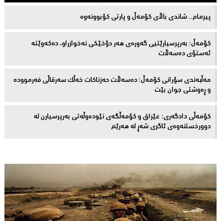
پیرمام.. شاندی باڵای كۆمه‌ڵ و پارتی كۆبوونه‌وه‌
كۆمەڵ: بەرپرسیارێتیی گەورەی هەر دۆخێکی نەخوازراو، دەكەوێتە
ئەستۆی دەسەڵات
مەڵبەندى سۆرانى کۆمەڵ: دەسەڵات حەزناکات خەڵک سەرقاڵى فەرموودە
و ڕەوشتى جوان بێت
کۆمەڵى دادگەرى: عێراق و كۆمەڵگەی نێودەوڵەتی بەرپرسیارن لە
دوورخستنەوەى ئاگری شەڕ لە هەرێم