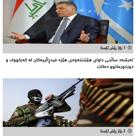
1 رۆژ پێش ئێستا
ئەرشەد ساڵحی داواى هێشتنەوەى هێزە فیدڕاڵییەکان لە كەركووك و
دوزخورماتوو دەکات
2 رۆژ پێش ئێستا