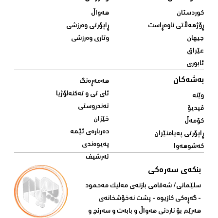
کوردستان
هەواڵ
ڕۆژهەڵاتی ناوەڕاست
ڕاپۆرتی وەرزشی
جیهان
وتاری وەرزشی
عێراق
ئابوری
بەشەکان
هەمەڕەنگ
ئای تی و تەکنەلۆژیا
وێنە
تەندروستی
ڤیدیۆ
خێزان
کۆمەڵ
دەربارەی ئێمە
ڕاپۆرتی پەیامنێران
پەیوەندی
کەشوهەوا
ئەرشیف
بنکەی سەرەکی
سلێمانی/ شه‌قامی بازنه‌ی مه‌لیک مه‌حمود
- گه‌ڕه‌کی کازیوه‌ - پشت نه‌خۆشخانه‌ی‌
هه‌رێم بۆ ناردنی‌ هه‌واڵ و بابه‌ت و سه‌رنج و