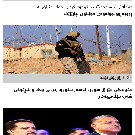
دەوڵەتی یاسا: دەبێت سنوورداركردنی چەك عێراق لە
ڕووبەڕووبوونەوەی خوێناوی بپارێزێت
2 رۆژ پێش ئێستا
حكومەتى عێراق سوورە لەسەر سنوورداركردنی چەك و بنبڕكردنی
شەڕە خێڵەكییەكان