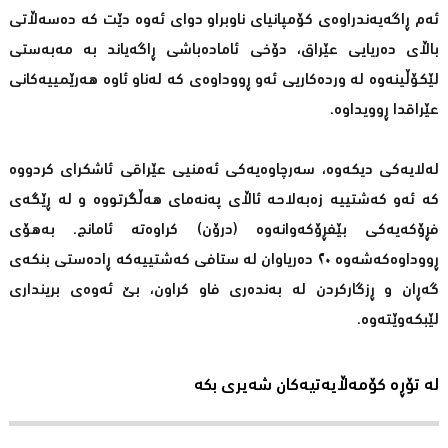
ئەم ڕاگەیەندراوەی کۆمپانیای ناوبراو دوای ئەوە دێت کە دەسەڵاتی
باڵای دەریایی عێراق، دۆخی ئامادەباشی ڕاگەیاند بە مەبەستی
لێکۆڵینەوە لە وردەکاریی ئەو ڕووداوەی کە لەناو ئاوە هەرێمییەکانی
عێراقدا ڕوویداوە.
لەلایەکی دیکەوە، سەرچاوەیەکی ئەمنیی عێراقی ئاشکرای کردووە
کە ئەو کەشتییە زەبەلاحە ئاڵای پەنەمای هەڵگرتووە و لە ڕێگەی
فڕۆکەیەکی بێفڕۆکەوانەوە (درۆن) کراوەتە ئامانج. بەهۆی
ڕووداوەکەشەوە ٢٠ دەریاوان لە ستافی کەشتییەکە ڕادەستی بنکەی
گەڕان و ڕزگارکردن لە بەندەری فاو کراون، بێ ئەوەی برینداری
لێبکەوێتەوە.
لە تۆڕە کۆمەڵایەتیەکان شەیری بکە