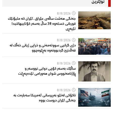
نوێترین
8/8/2026
جەنگی هەشت ساڵەی عێراق ـ ئێران کە ملیۆنێک
قوربانى خستەوە 38 ساڵ بەسەر كۆتاییهاتنیدا
تێپەڕى
8/8/2026
دژی گرانیی سووتەمەنی و خراپی ژیانی خەڵك لە
قەڵادزێ‌ گردبوونەوە بەڕێوەچوو
8/8/2026
ساڵێك بەسەر كۆچی دوایی نووسەر و
ڕۆژنامەنووس شوان هەورامی تێدەپەڕێت
8/8/2026
ناكۆكی لەنێو بەرپرسانى ئەمریكا سەبارەت بە
جەنگی ئێران دروست بووە