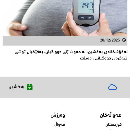
20/12/2025
نه‌خۆشخانه‌ی به‌خشین: له‌ حه‌وت ژنی دوو گیان، یه‌كێكیان توشی
شه‌كره‌ی دووگیانیی ده‌بێت
بەخشین
هەواڵەکان
وەرزش
کوردستان
هەواڵ