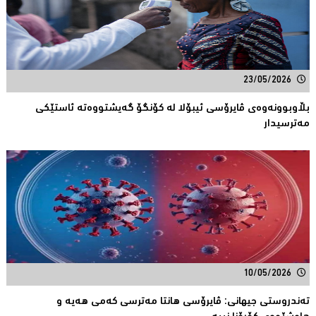
23/05/2026
بڵاوبوونەوەى ڤایرۆسی ئیبۆلا لە كۆنگۆ گەیشتووەتە ئاستێكی
مەترسیدار
10/05/2026
تەندروستی جیهانی: ڤایرۆسی هانتا مەترسى کەمى هەیە و