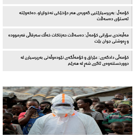
كۆمەڵ: بەرپرسیارێتیی گەورەی هەر دۆخێکی نەخوازراو، دەكەوێتە
ئەستۆی دەسەڵات
مەڵبەندى سۆرانى کۆمەڵ: دەسەڵات حەزناکات خەڵک سەرقاڵى فەرموودە
و ڕەوشتى جوان بێت
کۆمەڵى دادگەرى: عێراق و كۆمەڵگەی نێودەوڵەتی بەرپرسیارن لە
دوورخستنەوەى ئاگری شەڕ لە هەرێم