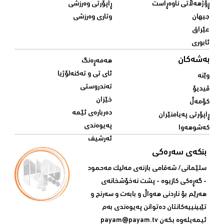
ڕۆژهەڵاتی ناوەڕاست
ڕاپۆرتی وەرزشی
جیهان
وتاری وەرزشی
عێراق
ئابوری
بەشەکان
هەمەڕەنگ
ئای تی و تەکنەلۆژیا
وێنە
تەندروستی
ڤیدیۆ
خێزان
کۆمەڵ
دەربارەی ئێمە
ڕاپۆرتی پەیامنێران
پەیوەندی
کەشوهەوا
ئەرشیف
بنکەی سەرەکی
سلێمانی/ شه‌قامی بازنه‌ی مه‌لیک مه‌حمود
- گه‌ڕه‌کی کازیوه‌ - پشت نه‌خۆشخانه‌ی‌
هه‌رێم بۆ ناردنی‌ هه‌واڵ و بابه‌ت و سه‌رنج و
تێبینییه‌كانتان ده‌توانن په‌یوه‌ندی‌ به‌م
ئیمه‌یله‌وه‌ بكه‌ن
payam@payam.tv