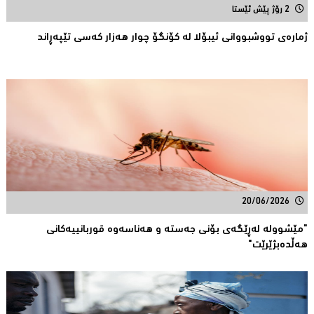
2 رۆژ پێش ئێستا
ژمارەی تووشبووانی ئیبۆلا لە كۆنگۆ چوار هەزار كەسى تێپەڕاند
20/06/2026
"مێشوولە لەڕێگەی بۆنی جەستە و هەناسەوە قوربانییەكانی
هەڵدەبژێرێت"