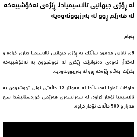
لە ڕۆژی جیهانیی تالاسیمیادا، ڕێژەی نەخۆشییەكە
لە هەرێم ڕوو لە بەرزبوونەوەیە
پەیام
8ی ئایاری هەموو ساڵێك بە ڕۆژی جیهانیی تالاسیمیا دیاری كراوە و
لەگەڵ ئەوەی دەتوانرێت ڕێگری لە تووشبوون بە نەخۆشییەكە
بكرێت، بەڵام ڕێژەكە ڕوو لە بەرزبوونەوەیە.
هاوكات تەنها لەمساڵدا لە هەولێر 13 حاڵەتی نوێی تووشبوون بە
تالاسیمیا تۆمار كراوە، لە سەرانسەری هەرێمی كوردستانیشدا سێ‌
هەزار و 500 حاڵەت تۆمار كراوە.