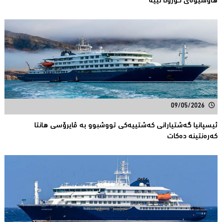
هاوشێوەى كۆرۆنا نییە
09/05/2026
ئیسپانیا گەشتیارانی كەشتییەكی تووشبوو بە ڤایرۆسی هانتا
كەرەنتینە دەكات