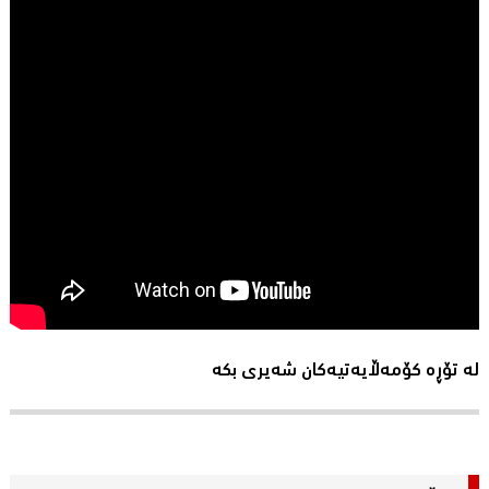
لە تۆڕە کۆمەڵایەتیەکان شەیری بکە