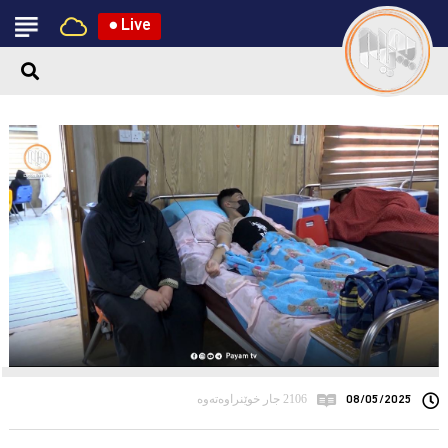
●
Live
08/05/2025
2106 جار خوێنراوەتەوە