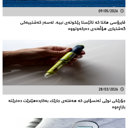
09/05/2026
ڤایرۆسی هانتا کە تائێستا پێكوتەی نییە، لەسەر كەشتییەكی
گەشتیارى هۆڵەندی دەرکەوتووە
28/03/2026
جۆرێكی نوێی ئەنسۆلین کە هەفتەى جارێک بەکاردەهێنرێت دەخرێتە
بازاڕەوە