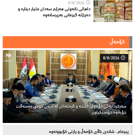
8/8/2026
داهاتی نانەوتی هەرێم سەدان ملیار دینارە و
دەچێتە گیرفانی بەرپرسانەوە
کۆمەڵ
8/8/2026
سەركردایەتی كۆمەڵ: كێشە و گرفتەكان لە لایەن خودی دەسەڵات
خۆیەوە دروستكراون
پیرمام.. شاندی باڵای كۆمه‌ڵ و پارتی كۆبوونه‌وه‌