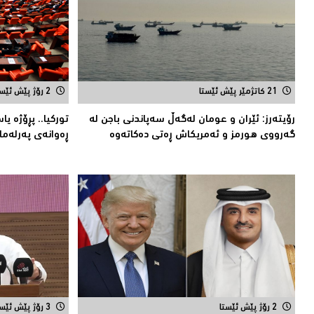
21 کاتژمێر پێش ئێستا
2 رۆژ پێش ئێستا
رۆیتەرز: ئێران و عومان لەگەڵ سەپاندنی باجن لە
توركیا.. پڕۆژه‌ ی
گەرووی هورمز و ئەمریکاش ڕەتی دەکاتەوە
ڕه‌وانه‌ی په‌رله‌ما
2 رۆژ پێش ئێستا
3 رۆژ پێش ئێستا