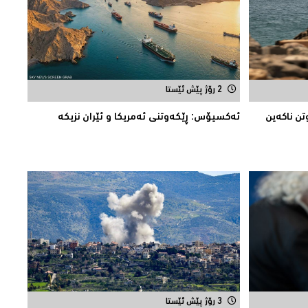
2 رۆژ پێش ئێستا
تن ناکەین
ئه‌كسیۆس: ڕێكه‌وتنی ئه‌مریكا و ئێران نزیكه‌
3 رۆژ پێش ئێستا