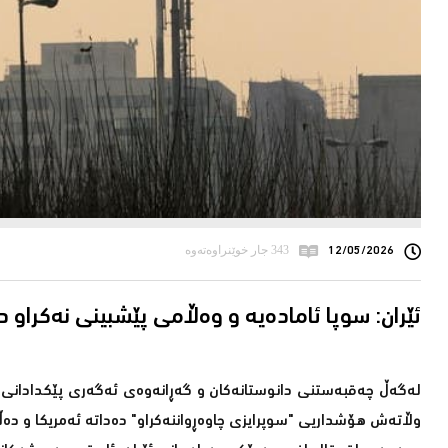
12/05/2026
343 جار خوێنراوەتەوە
ئێران: سوپا ئامادەیە و وەڵامی پێشبینی نەکراو 
لەگەڵ چەقبەستنی دانوستانەکان و گەڕانەوەی ئەگەری پێکدادانی سە
وڵاتەش هۆشداریی "سوپرایزی چاوەڕواننەکراو" دەداتە ئەمریکا و د