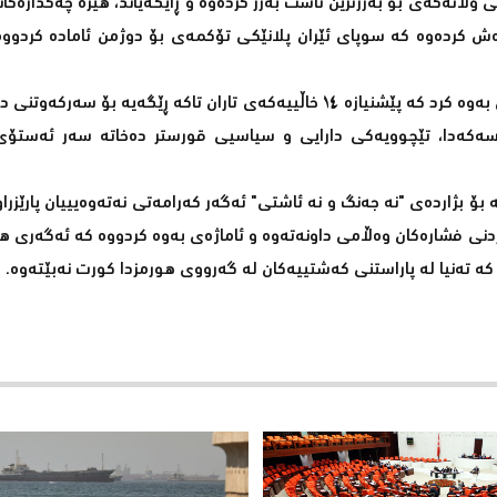
وڵاتەکەی بۆ بەرزترین ئاست بەرز کردەوە و ڕایگەیاند، هێزە چەکدارەکان
ەش کردەوە کە سوپای ئێران پلانێکی تۆکمەی بۆ دوژمن ئامادە کردووە
سەبارەت بە چارەنووسی گفتوگۆ دیپلۆماسییەکان، قالیباف ئاماژەی به‌وه‌ کرد کە پێشنیازە ١٤ خاڵییەکەی تاران تاکە ڕێگە
کەدا، تێچوویەکی دارایی و سیاسیی قورستر دەخاتە سەر ئەستۆی 
بۆ بژاردەی "نە جەنگ و نە ئاشتی" ئەگەر کەرامەتی نەتەوەیییان پارێزراو
کردنی فشارەکان وەڵامی داونەتەوە و ئاماژەی به‌وه‌ کردووە کە ئەگەری ه
، کە تەنیا لە پاراستنی کەشتییەکان لە گەرووی هورمزدا کورت نەبێتەوە.