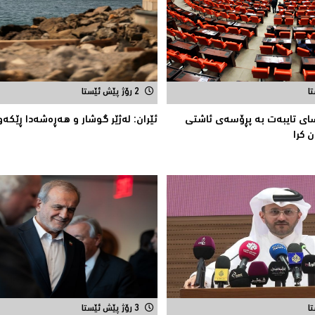
2 رۆژ پێش ئێستا
اسای تایبه‌ت به‌ پڕۆسه‌ی ئاشتی
ئێران: له‌ژێر گوشار و هەڕەشەدا ڕێکەو
ن كرا
3 رۆژ پێش ئێستا