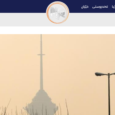
یا
تەندروستی
خێزان