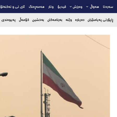
سەرەتا
هەواڵ
وەرزش
ڤیدیۆ
وتار
هەمەڕەنگ
ئای تی و تەکنەلۆژ
ڕاپۆرتی پەیامنێران
دەربارە
وێنە
بەرنامەکان
بەخشین
کۆمەڵ
پەیوەندی