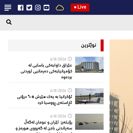
●
Live
نوێترین
6/8/2026
عێراق داوایەکی یاسایی لە
کۆمپانیایه‌كی دەرمانیى ئوردنی
بردەوە
6/8/2026
ئۆکرانیا بە یەک هێرش ٦٠٥ درۆنی
ئاڕاستەى ڕووسیا کرد
6/8/2026
رۆیتەرز: ئێران و عومان لەگەڵ
سەپاندنی باجن لە گەرووی هورمز و