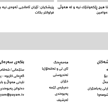
تا هیچ ڕێکەوتنێک نیە و لە هەوڵى
پزیشكیان: ئێران ئامانجی ئه‌وه‌ی نیه‌ ب
ەوامین
فراوانتر بكات
شەکان
بنکەی سەرەکی
هەمەڕەنگ
ئای تی و تەکنەلۆژیا
ە
سلێمانی/ شه‌قامی 
تەندروستی
یۆ
گه‌ڕه‌کی کازیوه‌ - 
خێزان
ەڵ
ناردنی‌ هه‌واڵ و باب
دەربارەی ئێمە
رتی پەیامنێران
ده‌توانن په‌یوه‌ندی‌
پەیوەندی
وهەوا
ayam@payam.tv
ئەرشیف