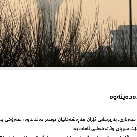
دەدەینەوە
ربازی، بەرپرسانی ئێران هەڕەشەکانیان توندتر دەکەنەوە؛ سەرۆکی پە
ەڵێت سوپای وڵاتەکەشی ئامادەیە.