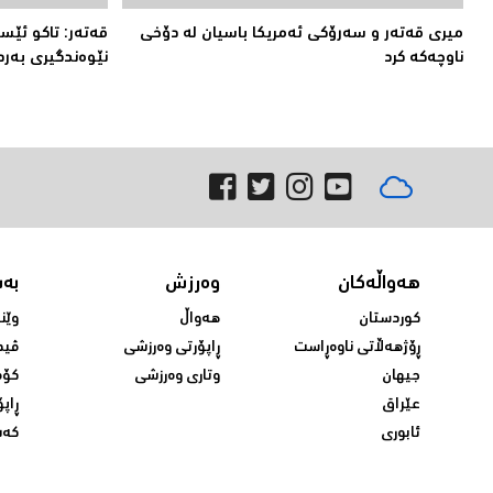
میری قه‌ته‌ر و سه‌رۆكی ئه‌مریكا باسیان له‌ دۆخی
قەتەر: تاکو ئێس
ناوچه‌كه‌ كرد
نێوەندگیرى بەرد
هەواڵەکان
وەرزش
بە
کوردستان
هەواڵ
وێن
ڕۆژهەڵاتی ناوەڕاست
ڕاپۆرتی وەرزشی
ڤید
جیهان
وتاری وەرزشی
کۆم
عێراق
ڕاپۆ
ئابوری
کەش