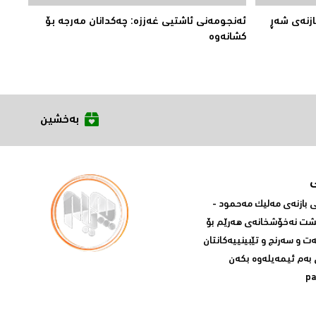
ازنه‌ی شه‌ڕ
ئەنجومەنى ئاشتیی غەززە: چەکدانان مەرجە بۆ
کشانەوە
بەخشین
بازنه‌ی مه‌لیک مه‌حمود -
پشت نه‌خۆشخانه‌ی‌ هه‌رێم بۆ
ه‌ت و سه‌رنج و تێبینییه‌كانتان
 به‌م ئیمه‌یله‌وه‌ بكه‌ن
p