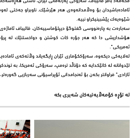
محەمەد باقر قالیباف، سەرۆکی پەرلەمانی ئێران، ئاستی هەڕەشەکانی 
ئامادەباشیدان بۆ وەڵامدانەوەی هەر هێرشێک. ناوبراو جەختی لەو
شێوەیەک پێشبینیکراو نییە.
هۆشداریشی دا کە هەر جۆرە کات کوشتن و دواخستنێک لە پرۆسە
ئەمریکی".
لەلایەکی دیکەوە، سەرۆککۆماری ئێران ڕایگەیاند وڵاتەکەی ئامادەیە 
لێدوانانە لە کاتێکدایە کە دۆناڵد ترەمپ، سەرۆکی ئەمریکا، بە توند
ئازادی" فراوانتر بکەن بۆ ئەنجامدانی ئۆپراسیۆنی سەربازیی گەورەتر
لە تۆڕە کۆمەڵایەتیەکان شەیری بکە