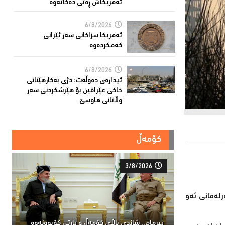
ئەمریکاش ڕەتی دەکاتەوە
6/8/2026
ئه‌مریكا سزاكانی سه‌ر ئێرانی
كه‌مكرده‌وه‌
6/8/2026
ئیدارەى دەوڵەت: دژى بەکارهێنانى
خاکی عێراقین بۆ هێرشکردنى سەر
وڵاتانی هاوسێ
کۆمەڵ
3/8/2026
رلەمانی ئەو
پیرمام.. شاندی باڵای كۆمه‌ڵ و پارتی كۆبوونه‌وه‌