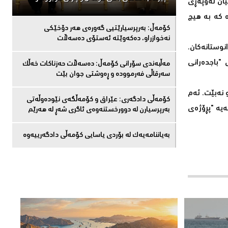
یان لەوپەڕی
 کە بە هیچ
كۆمەڵ: بەرپرسیارێتیی گەورەی هەر دۆخێکی
نەخوازراو، دەكەوێتە ئەستۆی دەسەڵات
یە بۆ سەرکەوتنی دانوستانەکان.
"باجدەرانی
مەڵبەندى سۆرانى کۆمەڵ: دەسەڵات حەزناکات خەڵک
سەرقاڵى فەرموودە و ڕەوشتى جوان بێت
 نەبێت. ئەم
کۆمەڵى دادگەرى: عێراق و كۆمەڵگەی نێودەوڵەتی
ەیە "پڕۆژەی
بەرپرسیارن لە دوورخستنەوەى ئاگری شەڕ لە هەرێم
بەیاننامەیەک لە بۆردی یاسایی کۆمەڵی دادگەرییەوە