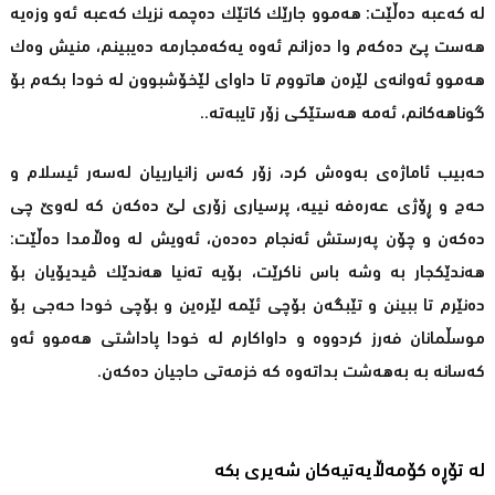
لە کەعبە دەڵێت: هەموو جارێک کاتێک دەچمە نزیک کەعبە ئەو وزەیە
هەست پێ دەکەم وا دەزانم ئەوە یەکەمجارمە دەیبینم، منیش وەک
هەموو ئەوانەی لێرەن هاتووم تا داوای لێخۆشبوون لە خودا بکەم بۆ
گوناهەکانم، ئەمە هەستێکی زۆر تایبەتە..
حەبیب ئاماژەی بەوەش کرد، زۆر کەس زانیارییان لەسەر ئیسلام و
حەج و ڕۆژی عەرەفە نییە، پرسیاری زۆری لێ دەکەن کە لەوێ چی
دەکەن و چۆن پەرستش ئەنجام دەدەن، ئەویش لە وەڵامدا دەڵێت:
هەندێکجار بە وشە باس ناکرێت، بۆیە تەنیا هەندێک ڤیدیۆیان بۆ
دەنێرم تا ببینن و تێبگەن بۆچی ئێمە لێرەین و بۆچی خودا حەجی بۆ
موسڵمانان فەرز کردووە و داواکارم لە خودا پاداشتی هەموو ئەو
کەسانە بە بەهەشت بداتەوە کە خزمەتی حاجیان دەکەن.
لە تۆڕە کۆمەڵایەتیەکان شەیری بکە