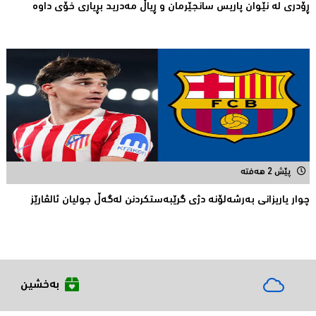
ڕۆدری لە نێوان پاریس سانجێرمان و ڕیاڵ مەدرید بڕیاری خۆی داوە
پێش 2 هەفتە
چوار یاریزانی بەرشەلۆنە دژی گرێبەستکردنن لەگەڵ جولیان ئالڤارێز
بەخشین