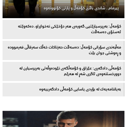
پیرمام.. شاندی باڵای كۆمه‌ڵ و پارتی كۆبوونه‌وه‌
كۆمەڵ: بەرپرسیارێتیی گەورەی هەر دۆخێکی نەخوازراو، دەكەوێتە
ئەستۆی دەسەڵات
مەڵبەندى سۆرانى کۆمەڵ: دەسەڵات حەزناکات خەڵک سەرقاڵى فەرموودە
و ڕەوشتى جوان بێت
کۆمەڵى دادگەرى: عێراق و كۆمەڵگەی نێودەوڵەتی بەرپرسیارن لە
دوورخستنەوەى ئاگری شەڕ لە هەرێم
بەیاننامەیەک لە بۆردی یاسایی کۆمەڵی دادگەرییەوە