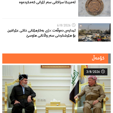
ئه‌مریكا سزاكانی سه‌ر ئێرانی كه‌مكرده‌وه‌
6/8/2026
ئیدارەى دەوڵەت: دژى بەکارهێنانى خاکی عێراقین
بۆ هێرشکردنى سەر وڵاتانی هاوسێ
کۆمەڵ
3/8/2026