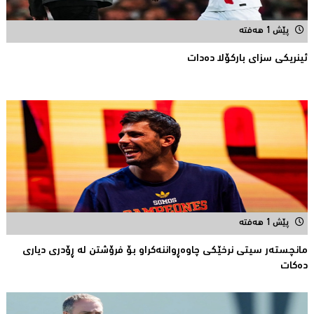
پێش 1 هەفتە
ئینریکی سزای بارکۆلا دەدات
پێش 1 هەفتە
مانچستەر سیتی نرخێکی چاوەڕواننەکراو بۆ فرۆشتن لە ڕۆدری دیاری
دەکات