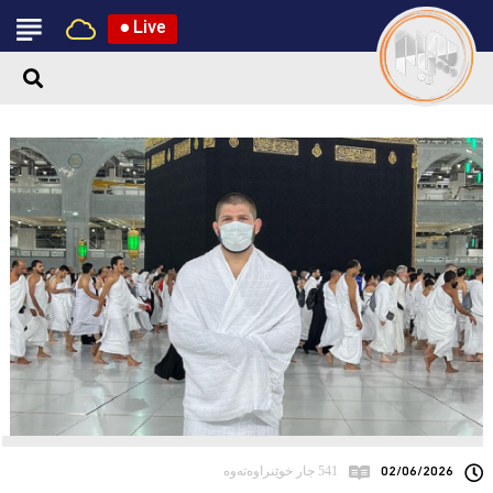
●
Live
02/06/2026
541 جار خوێنراوەتەوە