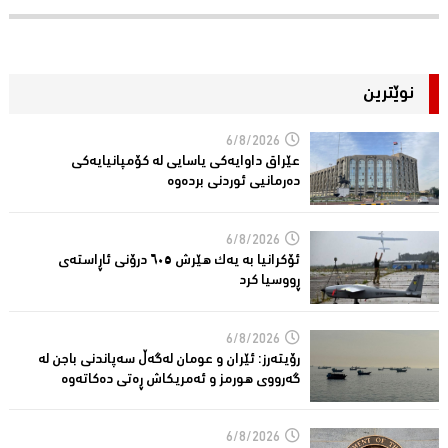
نوێترین
6/8/2026
عێراق داوایەکی یاسایی لە کۆمپانیایه‌كی
دەرمانیى ئوردنی بردەوە
6/8/2026
ئۆکرانیا بە یەک هێرش ٦٠٥ درۆنی ئاڕاستەى
ڕووسیا کرد
6/8/2026
رۆیتەرز: ئێران و عومان لەگەڵ سەپاندنی باجن لە
گەرووی هورمز و ئەمریکاش ڕەتی دەکاتەوە
6/8/2026