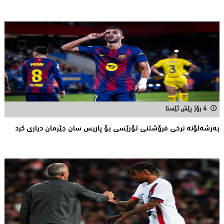
4 رۆژ پێش ئێستا
بەرشەلۆنە نرخی فرۆشتنی تۆرێسی بۆ پاریس سان جێرمان دیاری کرد