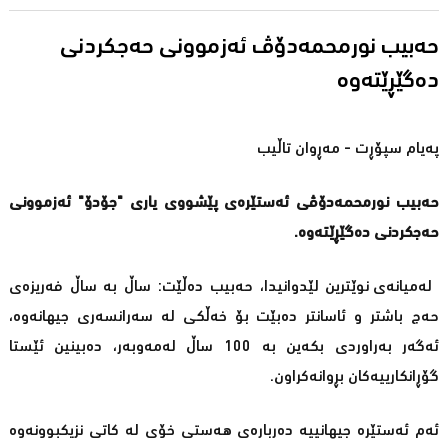
حەبیب نورمحمەدۆڤ ئەزموونی حەجکردنی
دەگێڕێتەوە
پەیام سپۆڕت - مەڕوان تاڵیب
حەبیب نورمحمەدۆڤی ئەستێرەی پێشووی یاری "جۆدۆ" ئەزموونی
حەجکردنی دەگێڕێتەوە.
لەمیانەی نوێترین لێدوانیدا، حەبیب دەڵێت: ساڵ بە ساڵ فەریزەی
حەج باشتر و ئاسانتر دەبێت بۆ خەڵکی لە سەرانسەری جیهانەوە،
ئەگەر بەراوردی بکەین بە 100 ساڵ لەمەوبەر، دەبینین ئێستا
گۆڕانکارییەکان بڕوانەکراون.
ئەم ئەستێرە جیهانییە دەربارەی هەستی خۆی لە کاتی نزیکبوونەوە