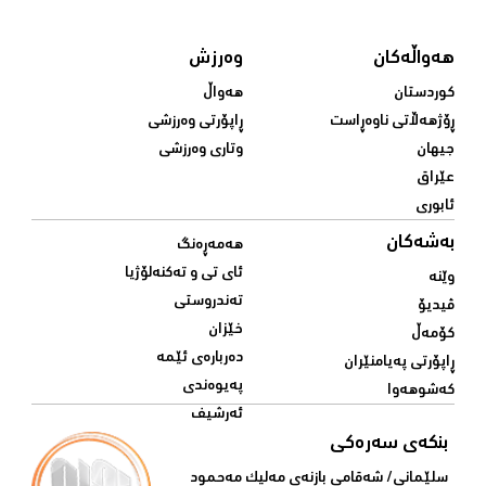
هەواڵەکان
وەرزش
کوردستان
هەواڵ
ڕۆژهەڵاتی ناوەڕاست
ڕاپۆرتی وەرزشی
جیهان
وتاری وەرزشی
عێراق
ئابوری
بەشەکان
هەمەڕەنگ
ئای تی و تەکنەلۆژیا
وێنە
تەندروستی
ڤیدیۆ
خێزان
کۆمەڵ
دەربارەی ئێمە
ڕاپۆرتی پەیامنێران
پەیوەندی
کەشوهەوا
ئەرشیف
بنکەی سەرەکی
سلێمانی/ شه‌قامی بازنه‌ی مه‌لیک مه‌حمود