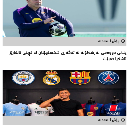
پێش 1 هەفتە
پلانی دووەمی بەرشەلۆنە لە ئەگەری شکستهێنان لە کڕینی ئالڤارێز
ئاشکرا دەبێت
پێش 1 هەفتە