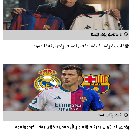
2 کاتژمێر پێش ئێستا
😱فابریزیۆ ڕۆمانۆ بۆمبەکەی لەسەر ڕۆدری تەقاندەوە
2 رۆژ پێش ئێستا
ڕۆدری لە نێوان بەرشەلۆنە و ڕیاڵ مەدرید خۆی یەکلا کردووتەوە