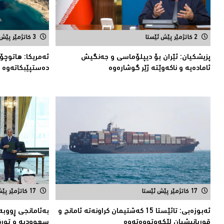
2 کاتژمێر پێش ئێستا
3 کاتژمێر پێش ئێستا
پزیشكیان: ئێران بۆ دیپلۆماسی و جەنگیش
ئەمریكا: هاتوچۆ
ئامادەیە و ناکەوێتە ژێر گوشارەوە
دەستپێبكاتەوە 
17 کاتژمێر پێش ئێستا
17 کاتژمێر پێش ئێستا
ئەبوزەبی: تائێستا 15 كەشتیمان كراونەتە ئامانج و
بەئامانجی ڕووبە
قوربانیشیان لێكەوتووەتەوە
سعوودیە و توركی