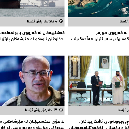
4 کاتژمێر پێش ئێستا
 لە گەرووی هورمز
کەشتییەکان لە گەرووى بابولمەندەب
گەمارۆی سەر ئێران هەڵدەگیرێت
بەکاردێنن تاوەکو لە هێرشەکان پارێزرا
19 کاتژمێر پێش ئێستا
ڕووبوونەوەی ئاڵنگارییەكان،
بەهۆى شکستهێنان لە هێرشەکانى سە
ا و پاكستان ڕێككەوتننامەیەکیان
سەرۆكی مۆساد دوو بەرپرسی لە كار ل