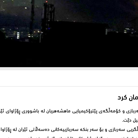
مان كرد
ەربازی و کۆمەڵگەی پێترۆکیمیایی ماهشەهریان لە باشووری ڕۆژاوای ئێر
یل دێت.
ریی سەربازی و بۆ سەر بنکە سەربازییەکانی دەسەڵاتی ئێران لە ڕۆژاوا 