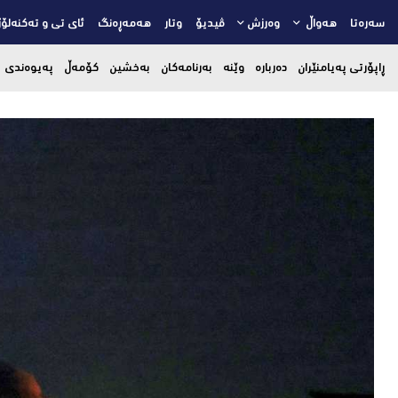
سەرەتا
هەواڵ
وەرزش
ڤیدیۆ
وتار
هەمەڕەنگ
ئای تی و تەکنەلۆژ
ڕاپۆرتی پەیامنێران
دەربارە
وێنە
بەرنامەکان
بەخشین
کۆمەڵ
پەیوەندی