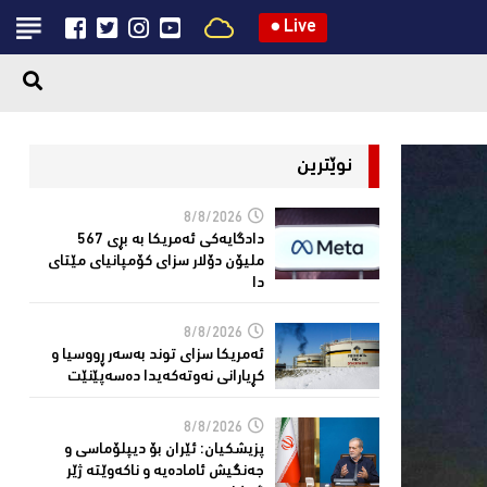
●
Live
نوێترین
8/8/2026
دادگایەكی ئەمریكا بە بڕی 567
ملیۆن دۆلار سزای كۆمپانیای مێتای
دا
8/8/2026
ئەمریكا سزای توند بەسەر ڕووسیا و
كڕیارانی نەوتەكەیدا دەسەپێنێت
8/8/2026
پزیشكیان: ئێران بۆ دیپلۆماسی و
جەنگیش ئامادەیە و ناکەوێتە ژێر