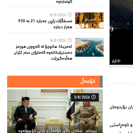
گوشارەوە
8/8/2026
مسقاڵێک زێڕی عەیارە 21 بە 930
هەزار دینارە
8/8/2026
ئەمریكا: هاتوچۆ لە گەرووی هورمز
دەستپێبكاتەوە گەمارۆی سەر ئێران
هەڵدەگیرێت
کۆمەڵ
3/8/2026
ان بۆردومان
و ناوەڕاستی
پیرمام.. شاندی باڵای كۆمه‌ڵ و پارتی كۆبوونه‌وه‌