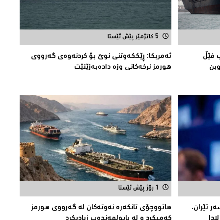
5 کاتژمێر پێش ئێستا
 فێڵ
ئەمریكا: ڕێککەوتنى نوێ بۆ كردنەوەی گەرووی
وبن
هورمز نرخەكانی وزە دادەبەزێنێت
1 رۆژ پێش ئێستا
ر ئێران،
هاتووچۆی تانكەرە نەوتەكان لە گەرووی هورمز
ادا
کەمیکرد و لە بابولمەندەب زیادیكرد