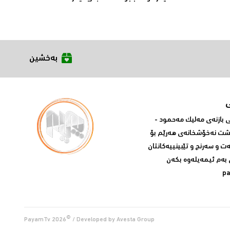
بەخشین
بازنه‌ی مه‌لیک مه‌حمود -
پشت نه‌خۆشخانه‌ی‌ هه‌رێم بۆ
ه‌ت و سه‌رنج و تێبینییه‌كانتان
 به‌م ئیمه‌یله‌وه‌ بكه‌ن
p
©
PayamTv
2026
/ Developed by
Avesta Group