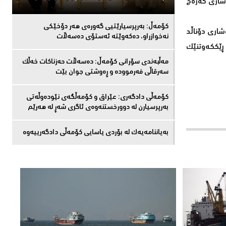
 شاری کەرەج
كۆمەڵ: بەرپرسیارێتیی گەورەی هەر دۆخێکی
وشاری دۆناڵد
نەخوازراو، دەكەوێتە ئەستۆی دەسەڵات
ڕێککەوتنێک
مەڵبەندى سۆرانى کۆمەڵ: دەسەڵات حەزناکات خەڵک
سەرقاڵى فەرموودە و ڕەوشتى جوان بێت
کۆمەڵى دادگەرى: عێراق و كۆمەڵگەی نێودەوڵەتی
بەرپرسیارن لە دوورخستنەوەى ئاگری شەڕ لە هەرێم
بەیاننامەیەک لە بۆردی یاسایی کۆمەڵی دادگەرییەوە