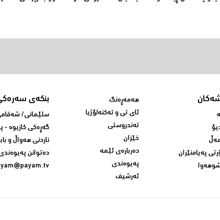
شەکان
بنکەی سەرەکی
هەمەڕەنگ
ئای تی و تەکنەلۆژیا
ە
سلێمانی/ شه‌قامی 
تەندروستی
یۆ
گه‌ڕه‌کی کازیوه‌ - 
خێزان
ەڵ
ناردنی‌ هه‌واڵ و باب
دەربارەی ئێمە
رتی پەیامنێران
ده‌توانن په‌یوه‌ندی‌
پەیوەندی
وهەوا
ayam@payam.tv
ئەرشیف