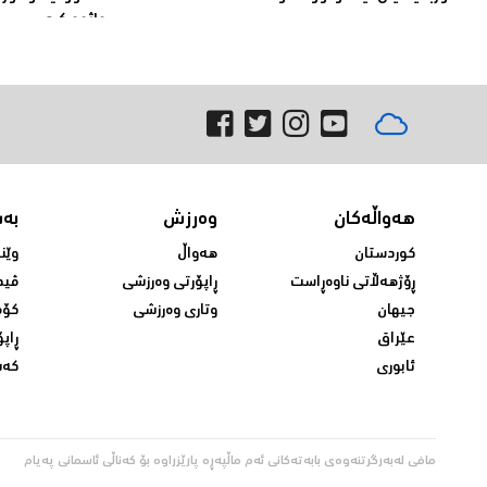
واژوو كرد
هەواڵەکان
وەرزش
بە
کوردستان
هەواڵ
وێن
ڕۆژهەڵاتی ناوەڕاست
ڕاپۆرتی وەرزشی
ڤید
جیهان
وتاری وەرزشی
کۆم
عێراق
ڕاپۆ
ئابوری
کەش
مافی لەبەرگرتنەوەی بابەتەکانی ئەم ماڵپەڕە پارێزراوە بۆ کەناڵی ئاسمانی پەیام