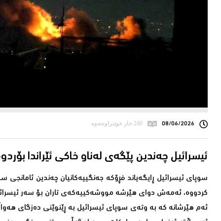
08/06/2026
240 جار خوێنراوەتەوە
ئیسرائیل چه‌ندین پێگه‌ی له‌ناو خاكی ئێراندا بۆردو
سوپای ئیسرائیل ڕایگەیاند فڕۆکە جەنگییەکانیان چەندین ئامانجی س
کردووە، ئەمەش دوای هێرشە مووشەکییەکەی تاران بۆ سەر ئیسرائ
ئەم هێرشانە کە بە وتەی سوپای ئیسرائیل بە ڕێنوێنی دەزگای هەواڵگ