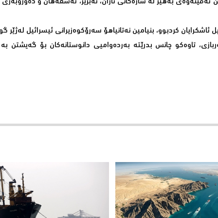
 تەقینەوەی بەهێز لە شارەکانی تاران، تەبرێز، ئەسفەهان و دەوروبەری
ل ئاشکرایان کردبوو، بنیامین نەتانیاهۆ سەرۆکوەزیرانی ئیسرائیل لەژێر گ
ازی، تاوەکو چانس بدرێتە بەردەوامیی دانوستانەکان بۆ گەیشتن بە 