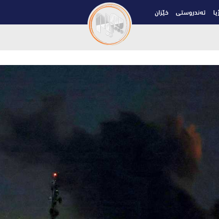
یا
تەندروستی
خێزان