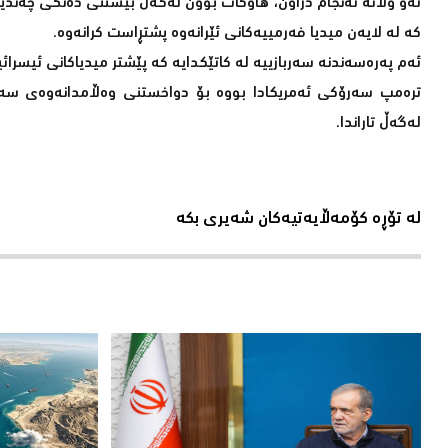
ئەو وڵاتە ئەنجام دراون، هاوکات بوون لەگەڵ بیستنی دەنگی چەندین
کە لە لایەن میدیا فەرمییەکانی ئێرانەوە پشتڕاست کرانەوە.
ئەم پەرەسەندنە سەربازییە لە کاتێکدایە کە پێشتر میدیاکانی ئیسرائی
ترەمپ سەرۆکی ئەمریکادا بووە بۆ دواخستنی وەڵامدانەوەی سەرب
لەگەڵ تاراندا.
لە تۆڕە کۆمەڵایەتیەکان شەیری بکە