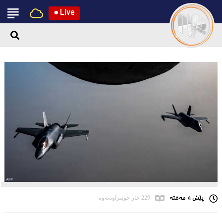
●
Live
پێش 4 هەفتە
229 جار خوێنراوەتەوە