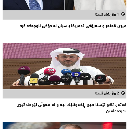
1 رۆژ پێش ئێستا
میری قه‌ته‌ر و سه‌رۆكی ئه‌مریكا باسیان له‌ دۆخی ناوچه‌كه‌ كرد
2 رۆژ پێش ئێستا
قەتەر: تاکو ئێستا هیچ ڕێکەوتنێک نیە و لە هەوڵى نێوەندگیرى
بەردەوامین