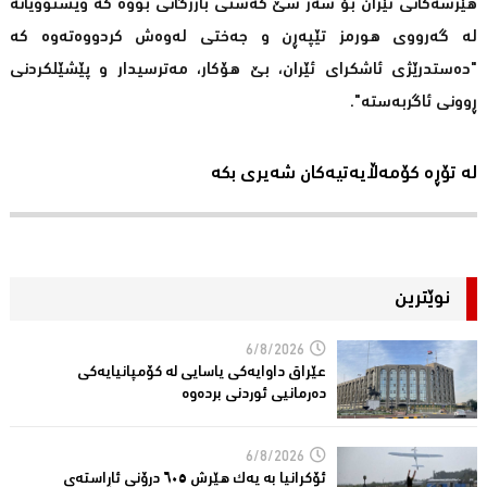
هێرشەکانی ئێران بۆ سەر سێ کەشتی بازرگانی بووە کە ویستوویانە
لە گەرووی هورمز تێپەڕن و جەختی لەوەش کردووەتەوە کە
"دەستدرێژی ئاشکرای ئێران، بێ هۆکار، مەترسیدار و پێشێلکردنی
ڕوونی ئاگربەستە".
لە تۆڕە کۆمەڵایەتیەکان شەیری بکە
نوێترین
6/8/2026
عێراق داوایەکی یاسایی لە کۆمپانیایه‌كی
دەرمانیى ئوردنی بردەوە
6/8/2026
ئۆکرانیا بە یەک هێرش ٦٠٥ درۆنی ئاڕاستەى