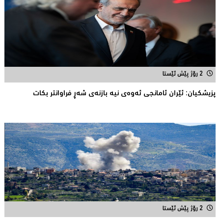
2 رۆژ پێش ئێستا
پزیشكیان: ئێران ئامانجی ئه‌وه‌ی نیه‌ بازنه‌ی شه‌ڕ فراوانتر بكات
2 رۆژ پێش ئێستا