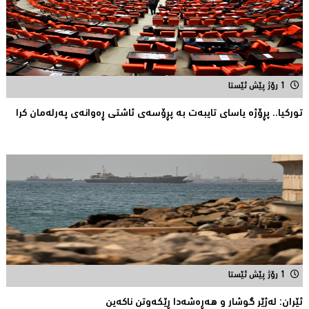
1 رۆژ پێش ئێستا
توركیا.. پڕۆژه‌ یاسای تایبه‌ت به‌ پڕۆسه‌ی ئاشتی ڕه‌وانه‌ی په‌رله‌مان كرا
1 رۆژ پێش ئێستا
ئێران: له‌ژێر گوشار و هەڕەشەدا ڕێکەوتن ناکەین