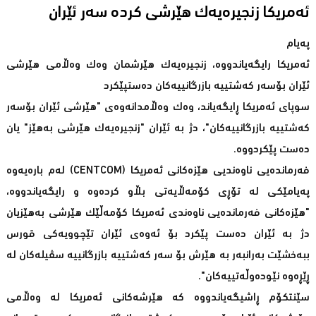
ئەمریکا زنجیرەیەک هێرشى کردە سەر ئێران
پەیام
ئەمریکا رایگەیاندووە، زنجیرەیەک هێرشمان وەک وەڵامی هێرشی
ئێران بۆسەر کەشتییە بازرگانییەکان دەستپێکرد
سوپای ئەمریکا ڕایگەیاند، وەک وەڵامدانەوەی "هێرشی ئێران بۆسەر
کەشتییە بازرگانییەکان"، دژ بە ئێران "زنجیرەیەک هێرشی بەهێز" یان
دەست پێکردووە.
فەرماندەیی ناوەندیی هێزەکانی ئەمریکا (CENTCOM) لەم بارەیەوە
پەیامێکی لە تۆڕی کۆمەڵایەتی بڵاو کردەوە و رایگەیاندووە،
"هێزەکانی فەرماندەیی ناوەندی ئەمریکا کۆمەڵێک هێرشی بەهێزیان
دژ بە ئێران دەست پێکرد بۆ ئەوەی ئێران تێچوویەکی قورس
ببەخشێت بەرانبەر بە هێرش بۆ سەر کەشتییە بازرگانییە سڤیلەکان لە
ڕێڕەوە نێودەوڵەتییەکان".
سێنتکۆم ڕاشیگەیاندووە کە هێرشەکانی ئەمریکا لە وەڵامی