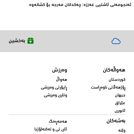
ئەنجومەنى ئاشتیی غەززە: چەکدانان مەرجە بۆ کشانەوە
بەخشین
هەواڵەکان
وەرزش
کوردستان
هەواڵ
ڕۆژهەڵاتی ناوەڕاست
ڕاپۆرتی وەرزشی
جیهان
وتاری وەرزشی
عێراق
ئابوری
بەشەکان
هەمەڕەنگ
ئای تی و تەکنەلۆژیا
وێنە