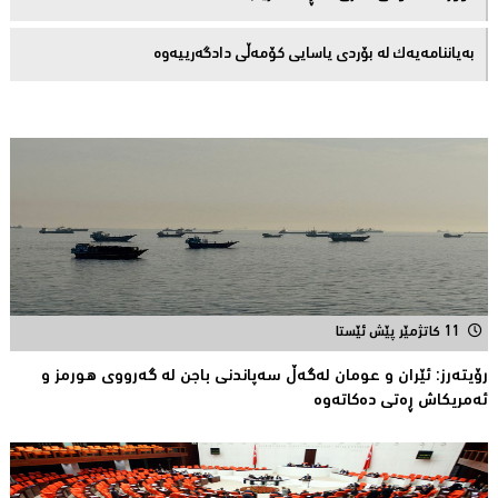
بەیاننامەیەک لە بۆردی یاسایی کۆمەڵی دادگەرییەوە
11 کاتژمێر پێش ئێستا
رۆیتەرز: ئێران و عومان لەگەڵ سەپاندنی باجن لە گەرووی هورمز و
ئەمریکاش ڕەتی دەکاتەوە