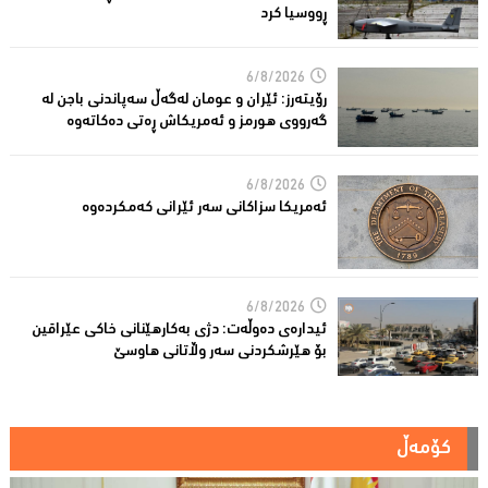
ڕووسیا کرد
6/8/2026
رۆیتەرز: ئێران و عومان لەگەڵ سەپاندنی باجن لە
گەرووی هورمز و ئەمریکاش ڕەتی دەکاتەوە
6/8/2026
ئه‌مریكا سزاكانی سه‌ر ئێرانی كه‌مكرده‌وه‌
6/8/2026
ئیدارەى دەوڵەت: دژى بەکارهێنانى خاکی عێراقین
بۆ هێرشکردنى سەر وڵاتانی هاوسێ
کۆمەڵ