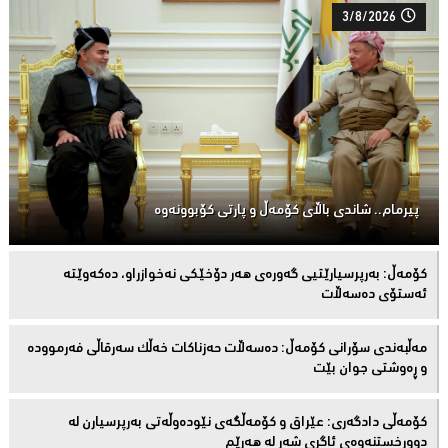
3/8/2026
پیرمام.. شاندی باڵای كۆمه‌ڵ و پارتی كۆبوونه‌وه‌
كۆمەڵ: بەرپرسیارێتیی گەورەی هەر دۆخێکی نەخوازراو، دەكەوێتە
ئەستۆی دەسەڵات
مەڵبەندى سۆرانى کۆمەڵ: دەسەڵات حەزناکات خەڵک سەرقاڵى فەرموودە
و ڕەوشتى جوان بێت
کۆمەڵى دادگەرى: عێراق و كۆمەڵگەی نێودەوڵەتی بەرپرسیارن لە
دوورخستنەوەى ئاگری شەڕ لە هەرێم