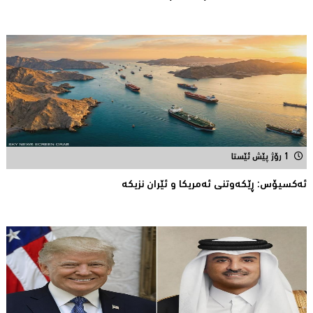
1 رۆژ پێش ئێستا
ئه‌كسیۆس: ڕێكه‌وتنی ئه‌مریكا و ئێران نزیكه‌