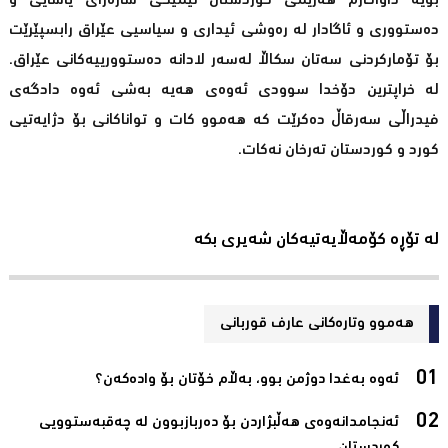
بۆیە داواکارم هەرێمی کوردستان تیمێکی شارەزای یاسایی و
دەستووری و ئاگادار لە رەوشی ئیداری و سیاسیی عێراق رابسپێرێت
بۆ تۆمارکردنی سەتان سکاڵا لەسەر لادانە دەستوورییەکانی عێراق.
لە خراپترین دۆخدا سوودی ئەوەی هەیە بەشی ئەوە دادگەی
فیدراڵی سەرقاڵ دەکرێت کە هەموو کات و تواناکانی بۆ دژایەتیی
کورد و کوردستان تەرخان نەکات.
لە تۆڕە کۆمەڵایەتیەکان شەیری بکە
هەموو وتارەکانی عارف قوربانی
ئەوە بەغدا دوژمن بوو، بەڵام خۆتان بۆ وادەکەن؟‌
ئەنجامدانەوەى هەڵبژاردن بۆ دەربازبوون لە چەقبەستوویى