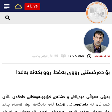
●
Live
عارف قوربانی
13/07/2023
491 جار خوێنراوەتەوە
بۆ دەرخستنی رووی بەغدا، روو بکەنە بەغدا
بەپێی هەواڵی میدیاکان و خشتەی کۆبوونەوەکانی دادگەی باڵای
فیدراڵی، لە داهاتوویەکی نزیکدا ئەو دادگەیە بڕیار لەسەر چەند