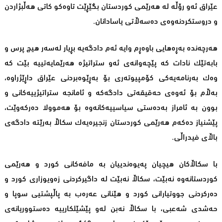
عێراق ئەو رۆڵە لە هەرێمی کوردستان بگێڕێت تاوەکو کاتی هەڵبژاردن
و دروستکردنەوەی دەسەڵاتی یاسادانان.
هەرچەندە بەڕەهایی باوەڕم وایە ئەم دادگەیە بڕیار لەسەر هیچ پرس و
بابەتێک نادات کە پێچەوانەی ئەو ستراتیژە هەرێمایەتییە بێت کە
وەک بەرنامەیەکی کۆمپیوتەری بۆ بەڕێوەبردنی عێراق داڕێژراوە،
بەڵام بۆ ئەوەی حەقیقەتی دادگەکە و ئامانجە ستراتیژییەکانی و
بوون بە ئامراز بەدەستی سیاسییەکانەوە بۆ هەموولا دەرکەوێت،
پێشنیاز دەکەم هەرێمی کوردستان زنجیرەیەک سکاڵا بەرێتە دادگەی
باڵای فیدراڵی.
با سکاڵاکان هیچیان پەیوەندییان بە مافەکانی کورد و هەرێمی
کوردستانەوە نەبێت، سکاڵا نەبێت لە داگیرکردنی زەویوزاری کورد و
دەرکردنی جووتیارانی کورد و هێنانی عەرەب بە پاڵپشتیی سوپا و
حەشدی شەعبی، با سکاڵا نەبن لەو پێشێلکارییە دەستووریانەی