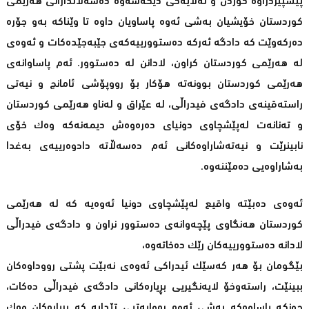
پێسپێردراوە کوردن و لەلایەکی دیکەشەوە دەسەڵاتدارانی هەرێمی
کوردستان خۆیشیان بەشی ئەوە پاساویان داوە تا وێناکە بەو جۆرە
دەرکەوێت کە دادگە ئەرکە دەستوورییەکەی جێبەجێدەکات و ئەوەی
لە هەرێمی کوردستان کراون، لادانن لە دەستوور. ئەم پاساوانەی
هەرێمی کوردستان بوونەتە هۆکار بۆ رووپۆشی ئامانج و نیەتی
راستەقینەی دادگەی فیدراڵی، لە عێراق و لەناو هەرێمی کوردستان
و تەنانەت لەپێشچاوی دونیای دەرەوەش دیمەنەکە وەک خۆی
نابینرێت و نیەتەشاراوەکانی ئەم دەسەڵاتە دادوەرییەی بەغدا
بەشاراوەیی دەمێننەوە.
ئەوەی دەبێتە واقیع لەپێشچاوی دونیا ئەوەیە کە لە هەرێمی
کوردستان هەنگاوی پێچەوانەی دەستوور نراون و دادگەی فیدراڵی
لادانە دەستوورییەکان رێک دەخاتەوە،
بێگومان بۆ هەر کەسێک ئیدراکی ئەوەی نەبێت پشتی رووداوەکان
ببینێت، راستەوخۆ لایەنگیریی بڕیارەکانی دادگەی فیدراڵی دەکات،
چونکە پاساوەکە بەشی ئەوە رەوایەتیی تێدایە کە بڕیارەکان وەک