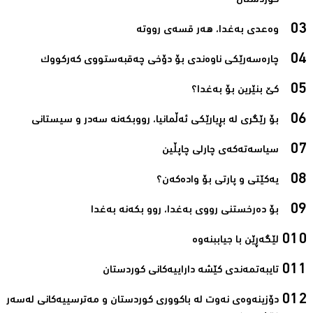
کوردستان‌
وەعدى بەغدا، هەر قسەى رووتە‌
چارەسەرێکى ناوەندى بۆ دۆخى چەقبەستووى کەرکووک‌
کێ بنێرین بۆ بەغدا؟‌
بۆ رێگری لە بڕیارێکى ئەڵمانیا، رووبکەنە سەدر و سیستانى‌
سیاسەتەکەى چارلى چاپڵین‌
یەکێتی و پارتی بۆ وادەکەن؟‌
بۆ دەرخستنی رووی بەغدا، روو بکەنە بەغدا‌
لێگه‌ڕێن با جیاببنه‌وه‌‌
تایبه‌تمه‌ندی كێشه‌ داراییه‌كانی کوردستان‌
دۆزینه‌وه‌ی نه‌وت له‌ باكووری كوردستان و مه‌ترسییه‌كانی له‌سه‌ر