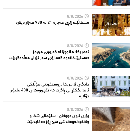
8/8/2026
مسقاڵێک زێڕی عەیارە 21 بە 930 هەزار دینارە
8/8/2026
ئەمریكا: هاتوچۆ لە گەرووی هورمز
دەستپێبكاتەوە گەمارۆی سەر ئێران هەڵدەگیرێت
8/8/2026
دادگای ئەمریكا دروستكردنی هۆڵێكی
ئاهەنگگێڕانی ڕاگرت كە تێچووەكەی 400 ملیۆن
دۆلارە
8/8/2026
بۆری ئاوی دووکان - سلێمانی شکا و
چاککردنەوەکەشى سێ ڕۆژ دەخایەنێت