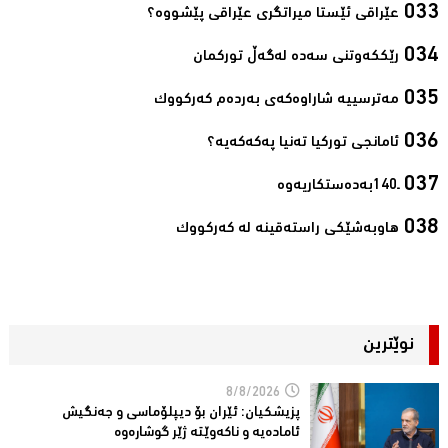
عێراقی ئێستا میراتگری عێراقی پێشووە؟‌
رێككەوتنی سەدە لەگەڵ توركمان‌
مەترسییە شاراوەكەی بەردەم كەركووك‌
ئامانجی توركیا تەنیا پەكەكەیە؟‌
ـ140به‌ده‌ستكاریه‌وه‌‌
هاوبەشێكی راستەقینە لە كەركووك‌
نوێترین
8/8/2026
پزیشكیان: ئێران بۆ دیپلۆماسی و جەنگیش
ئامادەیە و ناکەوێتە ژێر گوشارەوە