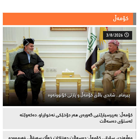
کۆمەڵ
3/8/2026
پیرمام.. شاندی باڵای كۆمه‌ڵ و پارتی كۆبوونه‌وه‌
كۆمەڵ: بەرپرسیارێتیی گەورەی هەر دۆخێکی نەخوازراو، دەكەوێتە
ئەستۆی دەسەڵات
مەڵبەندى سۆرانى کۆمەڵ: دەسەڵات حەزناکات خەڵک سەرقاڵى فەرموودە