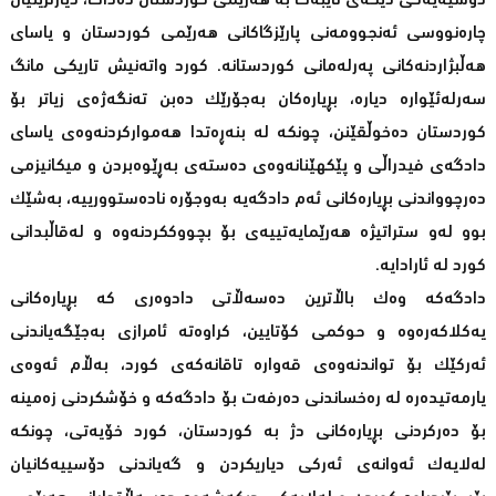
دۆسیەیەکی دیکەی تایبەت بە هەرێمی کوردستان دەدات، دیارترینیان
چارەنووسی ئەنجوومەنی پارێزگاکانی هەرێمی کوردستان و یاسای
هەڵبژاردنەکانی پەرلەمانی کوردستانە. کورد واتەنیش تاریکی مانگ
سەرلەئێوارە دیارە، بڕیارەکان بەجۆرێک دەبن تەنگەژەی زیاتر بۆ
کوردستان دەخوڵقێنن، چونکە لە بنەڕەتدا هەموارکردنەوەی یاسای
دادگەی فیدراڵی و پێکهێنانەوەی دەستەی بەڕێوەبردن و میکانیزمی
دەرچوواندنی بڕیارەکانی ئەم دادگەیە بەوجۆرە نادەستوورییە، بەشێک
بوو لەو ستراتیژە هەرێمایەتییەی بۆ بچووککردنەوە و لەقاڵبدانی
کورد لە ئارادایە.
دادگەکە وەک باڵاترین دەسەڵاتی دادوەری کە بڕیارەکانی
یەکلاکەرەوە و حوکمی کۆتایین، کراوەتە ئامرازی بەجێگەیاندنی
ئەرکێک بۆ تواندنەوەی قەوارە تاقانەکەی کورد، بەڵام ئەوەی
یارمەتیدەرە لە رەخساندنی دەرفەت بۆ دادگەکە و خۆشکردنی زەمینە
بۆ دەرکردنی بڕیارەکانی دژ بە کوردستان، کورد خۆیەتی، چونکە
لەلایەک ئەوانەی ئەرکی دیاریکردن و گەیاندنی دۆسییەکانیان