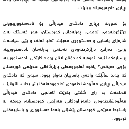
بڕیاری دادپەروەرانە ببینرێت.
بۆ نموونە بڕیاری دادگەی فیدراڵی بۆ نادەستووریبوونی
درێژکردنەوەی تەمەنی پەرلەمانی کوردستان، هەر کەسێک نەک
شارەزای یاسایی و دەستووری هەبێت، تەنیا ئەلف و بێی سیاسەت
بزانێ، دەزانێ درێژکردنەوەی تەمەنی پەرلەمان نادەستوورییە.
پرسیارەکە لێرەدا ئەوەیە کە خۆتان لاتان روونە کارێکی نادەستوورییە،
بۆچی دەیکەن؟ یاخود ئەنجوومەنی پارێزگاکانی هەرێمی کوردستان
کە چەند ساڵێکە وادەی یاساییان تەواو بووە، سبەی کە دادگەی
فیدراڵی بڕیاری هەڵوەشاندنەوەی ئەنجوومەنەکانیش بدات، ناتوانرێت
قەناعەت بە رای گشتی بکرێت ئامانجی دادگەی فیدراڵی
هەڵوەشاندنەوەی دامەزراوەکانی هەرێمی کوردستانە، چونکە لە
راستیدا هەرێمی کوردستان پێشێلی بنەما دەستووری و یاساییەکانی
کردووە.