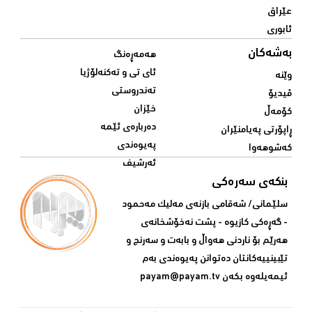
عێراق
ئابوری
بەشەکان
هەمەڕەنگ
ئای تی و تەکنەلۆژیا
وێنە
تەندروستی
ڤیدیۆ
خێزان
کۆمەڵ
دەربارەی ئێمە
ڕاپۆرتی پەیامنێران
پەیوەندی
کەشوهەوا
ئەرشیف
بنکەی سەرەکی
سلێمانی/ شه‌قامی بازنه‌ی مه‌لیک مه‌حمود
- گه‌ڕه‌کی کازیوه‌ - پشت نه‌خۆشخانه‌ی‌
هه‌رێم بۆ ناردنی‌ هه‌واڵ و بابه‌ت و سه‌رنج و
تێبینییه‌كانتان ده‌توانن په‌یوه‌ندی‌ به‌م
ئیمه‌یله‌وه‌ بكه‌ن
payam@payam.tv