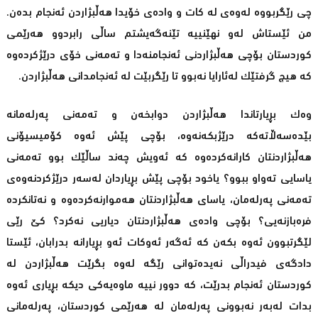
چی رێگربووە لەوەی لە کات و وادەی خۆیدا هەڵبژاردن ئەنجام بدەن.
من ئێستاش لەو نهێنییە تێنەگەیشتم ساڵی رابردوو هەرێمی
کوردستان بۆچی هەڵبژاردنی ئەنجامنەدا و تەمەنی خۆی درێژکردەوە
کە هیچ گرفتێک لەئارایا نەبوو تا رێگربێت لە ئەنجامدانی هەڵبژاردن.
وەک بڕیارتاندا هەڵبژاردن دوابخەن و تەمەنی پەرلەمانە
بێدەسەڵاتەکە درێژبکەنەوە، بۆچی پێش ئەوە کۆمیسیۆنی
هەڵبژاردنتان کارانەکردەوە کە ئەویش چەند ساڵێک بوو تەمەنی
یاسایی تەواو ببوو؟ یاخود بۆچی پێش بڕیاردان لەسەر درێژکردنەوەی
تەمەنی پەرلەمان، یاسای هەڵبژاردنتان هەموارنەکردەوە و نەتانکردە
فرەبازنەیی؟ بۆچی وادەی هەڵبژاردنتان دیاریی نەکرد؟ کێ رێی
لێگرتبوون ئەوە بکەن کە ئەگەر ئەوکات ئەو بڕیارانە بدرابان، ئێستا
دادگەی فیدراڵی نەیدەتوانی رێگە لەوە بگرێت هەڵبژاردن لە
کوردستان ئەنجام بدرێت، کە دوور نییە ماوەیەکی دیکە بڕیاری ئەوە
بدات لەبەر نەبوونی پەرلەمان لە هەرێمی کوردستان، پەرلەمانی