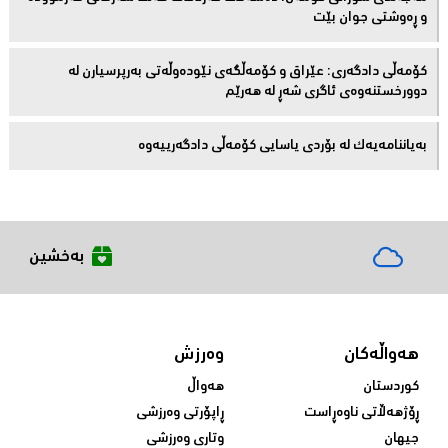
و ڕەوشتى جوان بێت
کۆمەڵى دادگەرى: عێراق و كۆمەڵگەی نێودەوڵەتی بەرپرسیارن لە
دوورخستنەوەى ئاگری شەڕ لە هەرێم
بەیاننامەیەک لە بۆردی یاسایی کۆمەڵی دادگەرییەوە
بەخشین
هەواڵەکان
وەرزش
کوردستان
هەواڵ
ڕۆژهەڵاتی ناوەڕاست
ڕاپۆرتی وەرزشی
جیهان
وتاری وەرزشی