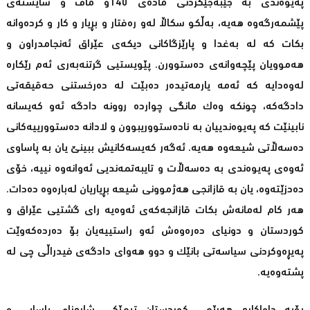
پەیوەندی بە جێبەجێکردنی مادەی 140و ماف و شایستەی
پێشمەرگەوە هەیە، بەڵکو سکاڵا لەو رەفتار و بڕیار و کار و کردەوانە
بکات کە لە بەغدا و پارێزگاکانی دیکەی عێراق ئەنجامدراون و
هەموویان پێچەوانەی دەستوورن. پێویستیی گرتنەبەری ئەم رێکارە
لەوەدایە کە ئەمە یارمەتیدەر دەبێت لە دەرخستنی حەقیقەتی
دادگەکە، چونکە وەک مانگی چواردە روونە دادگە ئەو کەیسانە
نابینێت کە پەیوەندییان بە نادەستووریبوون و لادانە دەستوورییەکانی
دەسەڵاتی شیعەوە هەیە. ئەگەر کەیسەکانیش ببینێ یان بە پاساوی
ئەوەی پەیوەندی بە دەسەڵات و تایبەتمەندیی ئەوانەوە نییە، خۆی
دەدزێتەوە، یان بە قازانجی هەژموونی شیعە بڕیاریان لەبارەوە دەدات.
هەر کام لەمانەش بکات قازانجەکەی ئەوەیە رای گشتیی عێراق و
کوردستان و دونیای دەرەوەش ئەو راستییەیان بۆ دەردەکەوێت
پەیڕەوکردنی سیاسەتی بانێک و دوو هەوای دادگەی فیدراڵی چی لە
پشتەوەیە.