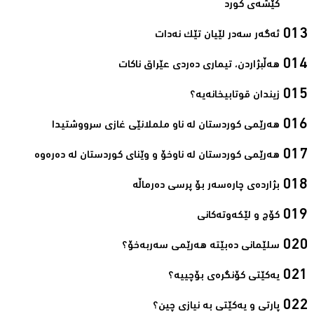
كێشه‌ی كورد‌
ئه‌گه‌ر سه‌در لێیان تێك نه‌دات‌
هه‌ڵبژاردن، تیماری ده‌ردی عێراق ناكات‌
زیندان قوتابیخانه‌یه‌؟‌
هه‌رێمی كوردستان له‌ ناو ململانێی غازی سرووشتیدا‌
هه‌رێمی كوردستان له‌ ناوخۆ و وێنای كوردستان له‌ ده‌ره‌وه‌
بژارده‌ی چاره‌سه‌ر بۆ پرسی ده‌رماڵه‌‌
كۆچ و لێكه‌وته‌كانی‌
سلێمانی ده‌بێته‌ هه‌رێمی سه‌ربه‌خۆ؟‌
یەکێتی کۆنگرەی بۆچییە؟‌
پارتی و یه‌كێتی به‌ نیازی چین؟‌