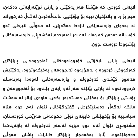
لایەنی كوردی كە هێشتا هەر یەكێتی و پارتی نوێنەرایەتی دەكەن،
هیچ بژارە و پلانێكیان نییە بۆ چۆنێتیی مامەڵەكردن لەگەڵ كەركووك،
نە بەدوای چارەسەرێكی تازەدا دەگەڕێن، نە هەوڵی لابردنی ئەو
كۆسپانە دەدەن كە وەك لەمپەر لەبەردەم نەخشەڕێی چارەسەرەكانی
پێشوودا دروست بوون.
لایەنی پارتی بایكۆتی كۆبوونەوەكانی ئەنجوومەنی پارێزگای
كەركووكی كردووە و بەهۆیەوە ئەنجوومەن پەكیكەوتووە، یەكێتیش
هەموو كێشەی كەركووك و چارەسەرەكانی لەوەدا بەرتەسك
كردووەتەوە كە پارتی بێنێتە سەر ئەو رایەی بێنەوە بۆ ئەنجوومەن و
پۆستی پارێزگار بۆ یەكێتی دەستەبەر بكەن. ماوەی زیاتر لە هەشت
مانگە لەگەڵ دەستپێكردنی گفتوگۆكانی نێوان ئەم دوو هێزە
سیاسییە بۆ پێكهێنانی كابینەی نوێی حكومەتی هەرێمی كوردستان،
مشتومڕی نێوان ئەم دوو حیزبە لەسەر كەركووك لە بازنەیەكدا
دەخولێتەوە: (ئایا یەكەمجار پارێزگار دابنرێت پاشان هەوڵی