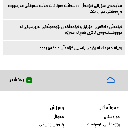
مەڵبەندى سۆرانى کۆمەڵ: دەسەڵات حەزناکات خەڵک سەرقاڵى فەرموودە
و ڕەوشتى جوان بێت
کۆمەڵى دادگەرى: عێراق و كۆمەڵگەی نێودەوڵەتی بەرپرسیارن لە
دوورخستنەوەى ئاگری شەڕ لە هەرێم
بەیاننامەیەک لە بۆردی یاسایی کۆمەڵی دادگەرییەوە
بەخشین
هەواڵەکان
وەرزش
کوردستان
هەواڵ
ڕۆژهەڵاتی ناوەڕاست
ڕاپۆرتی وەرزشی