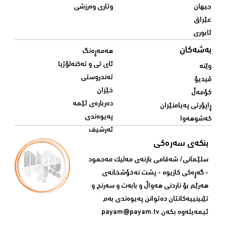
جیهان
وتاری وەرزشی
عێراق
ئابوری
بەشەکان
هەمەڕەنگ
ئای تی و تەکنەلۆژیا
وێنە
تەندروستی
ڤیدیۆ
خێزان
کۆمەڵ
دەربارەی ئێمە
ڕاپۆرتی پەیامنێران
پەیوەندی
کەشوهەوا
ئەرشیف
بنکەی سەرەکی
سلێمانی/ شه‌قامی بازنه‌ی مه‌لیک مه‌حمود
- گه‌ڕه‌کی کازیوه‌ - پشت نه‌خۆشخانه‌ی‌
هه‌رێم بۆ ناردنی‌ هه‌واڵ و بابه‌ت و سه‌رنج و
تێبینییه‌كانتان ده‌توانن په‌یوه‌ندی‌ به‌م
ئیمه‌یله‌وه‌ بكه‌ن
payam@payam.tv