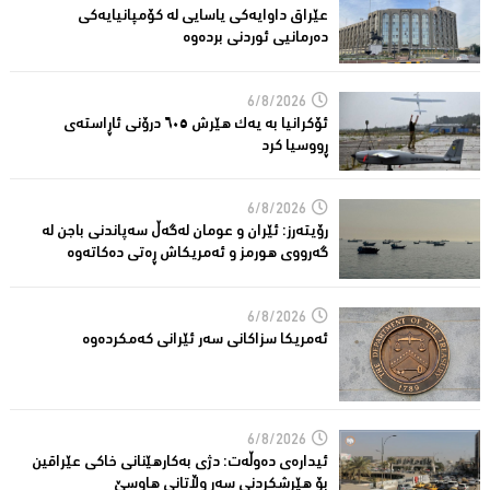
عێراق داوایەکی یاسایی لە کۆمپانیایه‌كی
دەرمانیى ئوردنی بردەوە
6/8/2026
ئۆکرانیا بە یەک هێرش ٦٠٥ درۆنی ئاڕاستەى
ڕووسیا کرد
6/8/2026
رۆیتەرز: ئێران و عومان لەگەڵ سەپاندنی باجن لە
گەرووی هورمز و ئەمریکاش ڕەتی دەکاتەوە
6/8/2026
ئه‌مریكا سزاكانی سه‌ر ئێرانی كه‌مكرده‌وه‌
6/8/2026
ئیدارەى دەوڵەت: دژى بەکارهێنانى خاکی عێراقین
بۆ هێرشکردنى سەر وڵاتانی هاوسێ