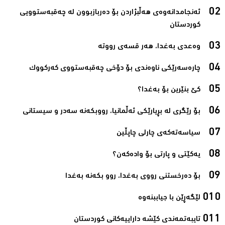
ئەنجامدانەوەى هەڵبژاردن بۆ دەربازبوون لە چەقبەستوویى
کوردستان‌
وەعدى بەغدا، هەر قسەى رووتە‌
چارەسەرێکى ناوەندى بۆ دۆخى چەقبەستووى کەرکووک‌
کێ بنێرین بۆ بەغدا؟‌
بۆ رێگری لە بڕیارێکى ئەڵمانیا، رووبکەنە سەدر و سیستانى‌
سیاسەتەکەى چارلى چاپڵین‌
یەکێتی و پارتی بۆ وادەکەن؟‌
بۆ دەرخستنی رووی بەغدا، روو بکەنە بەغدا‌
لێگه‌ڕێن با جیاببنه‌وه‌‌
تایبه‌تمه‌ندی كێشه‌ داراییه‌كانی کوردستان‌