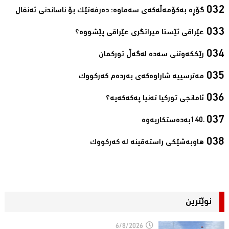
گۆڕە بەكۆمەڵەكەی سەماوە؛ دەرفەتێك بۆ ناساندنی ئەنفال‌
عێراقی ئێستا میراتگری عێراقی پێشووە؟‌
رێككەوتنی سەدە لەگەڵ توركمان‌
مەترسییە شاراوەكەی بەردەم كەركووك‌
ئامانجی توركیا تەنیا پەكەكەیە؟‌
ـ140به‌ده‌ستكاریه‌وه‌‌
هاوبەشێكی راستەقینە لە كەركووك‌
نوێترین
6/8/2026