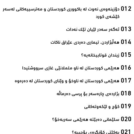
دۆزینه‌وه‌ی نه‌وت له‌ باكووری كوردستان و مه‌ترسییه‌كانی له‌سه‌ر
كێشه‌ی كورد‌
ئه‌گه‌ر سه‌در لێیان تێك نه‌دات‌
هه‌ڵبژاردن، تیماری ده‌ردی عێراق ناكات‌
زیندان قوتابیخانه‌یه‌؟‌
هه‌رێمی كوردستان له‌ ناو ململانێی غازی سرووشتیدا‌
هه‌رێمی كوردستان له‌ ناوخۆ و وێنای كوردستان له‌ ده‌ره‌وه‌
بژارده‌ی چاره‌سه‌ر بۆ پرسی ده‌رماڵه‌‌
كۆچ و لێكه‌وته‌كانی‌
سلێمانی ده‌بێته‌ هه‌رێمی سه‌ربه‌خۆ؟‌
یەکێتی کۆنگرەی بۆچییە؟‌