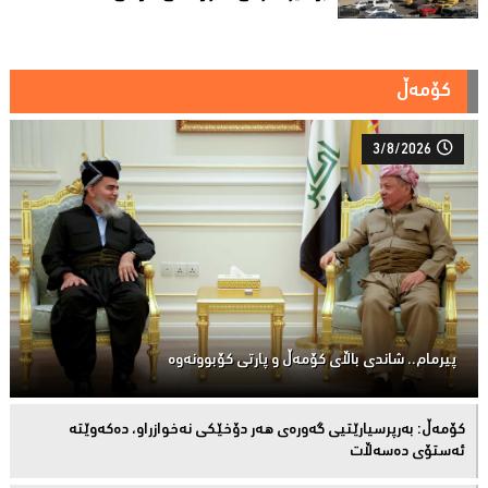
کۆمەڵ
3/8/2026
پیرمام.. شاندی باڵای كۆمه‌ڵ و پارتی كۆبوونه‌وه‌
كۆمەڵ: بەرپرسیارێتیی گەورەی هەر دۆخێکی نەخوازراو، دەكەوێتە
ئەستۆی دەسەڵات