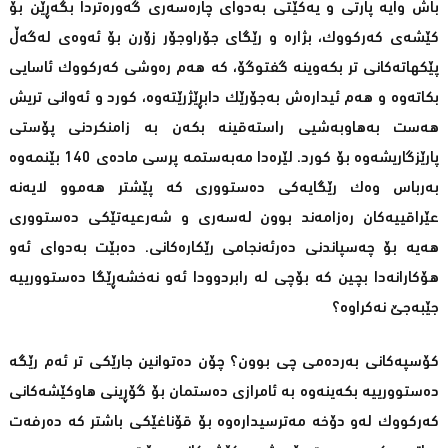
باش وایە پارتی و یەكێتی بەدوای چارەسەری گەورەتردا بگەڕێن بۆ
كێشەی كەركووك، بژارە و رێگای جۆراوجۆر زۆرن بۆ ئەوەی لەگەڵ
پێكهاتەكانی تر بكەوینە گفتوگۆ، كە هەم رەوشی كەركووك ئاسایی
بكاتەوە و هەم ئیدارەش بەجۆرێك دابڕێژرێتەوە، كورد و ئەوانی تریش
هەست بەهاوبەشیی راستەقینە بكەن بە زامنكردنی پۆستی
پارێزگاریشەوە بۆ كورد. لێرەدا مەبەستمە پرسی مادەی 140 بێنمەوە
بەرباس وەك رێگایەكی دەستووری كە پێشتر هەموو لایەنە
عێراقییەكان رەزامەند بوون لەسەری و شەرعیەتێكی دەستووری
هەیە بۆ چەسپاندنی دەرئەنجامی رێكارەكانی. دەبێت بەدوای ئەو
هۆكارانەدا بچین كە بۆچی لە رابردوودا ئەو نەخشەڕێگا دەستوورییە
جێبەجێ نەكراوە؟
كۆسپەكانی بەردەمی چی بوون؟ چۆن دەتوانین جارێكی تر ئەم رێگە
دەستوورییە بكەینەوە بە ئامرازی دەستمان بۆ گۆڕینی هاوكێشەكانی
كەركووك لەو دۆخە مەترسیدارەوە بۆ قۆناغێكی باشتر كە دەرفەت