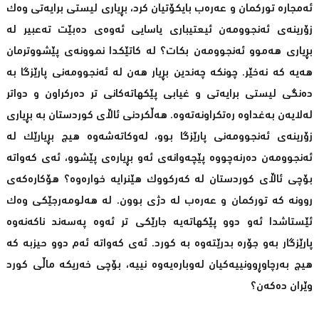
ئەمجارە توركمان و عەرەب بایكۆتیان كرد، بڕیاری لیستی برایەتی وەك
زۆرینەی ئەنجوومەن ئیعتیباری یاسایی ئەوەی دەبێت تەعبیر لە
بڕیاری هەموو ئەنجوومەن بكات؟ لە كاتێكدا نموونەی پێشووترمان
هەیە كە نەخێر. چونكە چەندین بڕیار هەن لە ئەنجوومەنی پارێزگا بە
دەنگی لیستی برایەتی و غیابی پێكهاتەكانی تر دەركراون و دواتر
لەلایەن بەغداوە رەتكراونەتەوە. هەڵكردنی ئاڵای كوردستان بە بڕیاری
زۆرینەی ئەنجوومەنی پارێزگا بوو، لەوكاتەشەوە هیچ بڕیارێك لە
ئەنجوومەن دەرنەچووە پێچەوانەی ئەو بڕیارەی پێشوو، ئەی كەواتە
بۆچی ئاڵای كوردستان لە كەركووك هێنرایە خوارەوە؟ هۆكارەكەی
روونە كە توركمان و عەرەب لە دژی بوون. لە هەلومەرجێكی وەك
ئێستاشدا ئەو دوو پێكهاتەیە جارێكی تر ئەوە پەسەند ناكەنەوە
پارێزگار بەو جۆرە بدرێتەوە بە كورد. ئەی كەواتە ئەم دوو حیزبە كە
هیچ بەرچاوڕوونییەكیان لەوبارەیەوە نییە، بۆچی خەریكە ماڵی كورد
وێران دەكەن؟