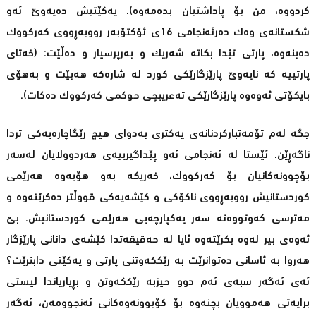
كردووە، من بۆ پاداشتیان بدەمەوە). یەكێتیش دەیەوێ‌ ئەو
شكستانەی وەك دەرئەنجامی 16ی ئۆكتۆبەر رووبەڕووی كەركووك
دەبنەوە، پارتی تێدا بكاتە شەریك و بەرپرسیار و دەڵێت: (خەتای
پارتییە كە نایەوێ‌ پارێزگارێكی كورد لە شارەكە هەبێت و بەهۆی
بایكۆتی ئەوەوە پارێزگارێكی تەعریبچی حوكمی كەركووك دەكات).
جگە لەم تۆمەتباركردنانەی یەكتری بەدوای هیچ رێگاچارەیەكی تردا
ناگەڕێن. ئێستا لە ئەنجامی ئەو پێداگیرییەی هەردوولایان لەسەر
بۆچوونەكانیان بۆ كەركووك، خەریكە بەو هۆیەوە هەرێمی
كوردستانیش رووبەڕووی ناكۆكی و كێشەیەكی قووڵتر دەكرێتەوە و
مەترسی كەوتووەتە سەر یەكپارچەیی هەرێمی كوردستانیش. بێ‌
ئەوەی بیر لەوە بكرێتەوە ئایا لە حەقیقەتدا كێشەی دانانی پارێزگار
هەروا بە ئاسانی دەتوانرێت بە رێككەوتنی پارتی و یەكێتی دابنرێت؟
ئەی ئەگەر سبەی ئەم دوو حیزبە رێككەوتن و بڕیاریاندا لیستی
برایەتی هەموویان بچنەوە بۆ كۆبوونەوەكانی ئەنجوومەن، ئەگەر