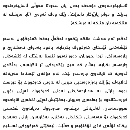
ئاساییكردنەوەی دۆخەكە بدەن، یان سەرەتا هەوڵی ئاساییكردنەوە
بدرێت و دواتر پارێزگار دابنرێت). رێك وەك ئەوەی (ئایا مریشك لە
هێلكەیە یان هێلكە لە مریشكە).
ئەگەر ئەم هەشت مانگە پێكەوە لەگەڵ بەغدا گفتوگۆیان لەسەر
كێشەكانی ئێستای كەركووك بكردایە، یاخود بەدوای نەخشەڕێ‌ و
چارەسەرێكی تردا بچووبان، دوور نەبوو ئێستا بەشێك لە كێشەكانی
چارەسەر بكرایە. بەڵام كە هیچ رێگەیەكی تر ناگرنەبەر، بەڵگەی
ئەوەیە كە نایانەوێ‌ چارەسەر بێت. لەم دۆخەی ئێستادا هەریەكە
لەلایەك جۆرێك بەرژەوەندیی حیزبی لە نەوتی كەركووك بۆ دروست
بووە، پارتی بە هەناردەكردنی نەوتی كەركووك لەڕێی بۆڕیی
كوردستانەوە بۆ بەندەری جەیهان، یەكێتیش لەڕێی تانكەری قاچاخەوە
سوودمەندن. لەلایەكی تریشەوە هەردوولا دەیانەوێ‌ شكستی
كەركووك بۆ مەبەستی شكاندنی یەكتری بەكاربەرن. پارتی دەیەوێ‌
بیكاتە تۆڵەی 16ی ئۆكتۆبەر و دەڵێت: (یەكێتی كەركووكی تەسلیم