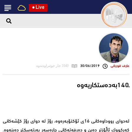
●
Live
عارف قوربانی
30/06/2019
1040 جار خوێنراوەتەوە
لەدوای رووداوەكانی 16ی ئۆكتۆبەرەوە، رۆژ لە دوای رۆژ كێشەكانی
كەركووك ئاڵۆزتر دەبن و دەرفەتەكانی چارەسەر بەرتەسكتر دەبنەوە.