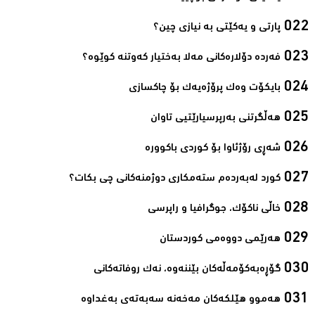
پارتی و یه‌كێتی به‌ نیازی چین؟‌
فەردە دۆلارەکانی مەلا بەختیار کەوتنە کوێوە؟‌
بایكۆت وەك پرۆژەیەك بۆ چاكسازی‌
هه‌ڵگرتنى به‌رپرسیارێتیى تاوان‌
شەڕی رۆژئاوا بۆ كوردی باكوورە‌
كورد له‌به‌رده‌م سته‌مكاری دوژمنه‌كانی چی بكات؟‌
خاڵی ناكۆك، جوگرافیا و راپرسی‌
هەرێمی دووەمی كوردستان‌
گۆڕەبەكۆمەڵەكان بێننەوە، نەك روفاتەكانی‌
هەموو هێلكەكان مەخەنە سەبەتەی بەغداوە‌