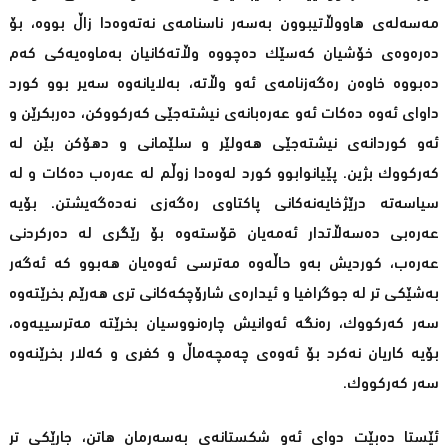
مەسەلەی هاووڵاتیبوون بەسەر ناسنامەی نەتەوەدا زاڵ بووە، بۆ
دەرەوەی خۆشیان كەسێك دەچووە وڵاتەكانیان بەماوەیەكی كەم
دەبووە خاوەن رەگەزنامەی ئەو وڵاتە، بەلایانەوە سەیر بوو كورد
داوای ئەوە دەكات ئەو عەرەبانەی نیشتەجێی كەركووكن، دەربكرێن و
ئەو كوردانەی نیشتەجێی هەولێر و سلێمانی و دهۆكن بێن لە
كەركووك بژین. پێیانوابوو كورد لەوەدا زوڵم لە عەرەب دەكات و لە
سیاسەتە درێژخایەنەكانی پاكتاوی رەگەزی نەدەگەیشتن. بۆیە
عەرەبی دەسەڵاتدار ئەمەیان قۆستەوە بۆ رێگری لە دەركردنی
عەرەب، كوردیش بەو حاڵەوە مەترسی ئەوەیان هەبوو كە ئەگەر
بەشێكی تر لە جوگرافیا و ئیدارەی شارۆچكەكانی تری هەرێم بخرێتەوە
سەر كەركووك، رەنگە ئەوانیش چارەنووسیان بخرێتە مەترسییەوە،
بۆیە كاریان نەكرد بۆ ئەوەی چەمچەماڵ و كفری و كەلار بخرێنەوە
سەر كەركووك.
ئێستا دەبێت دوای ئەو شكستانەی بەسەرمان هاتن، جارێكی تر