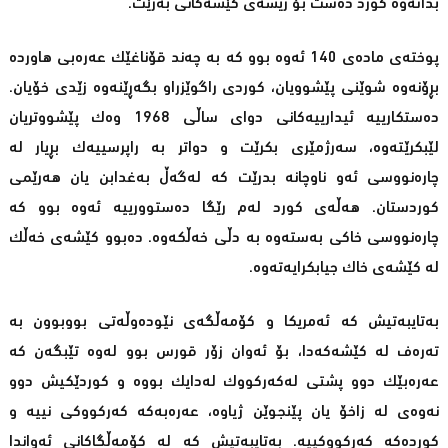
بداتەوە كورد دەست بۆ ریشەی كێشەكانی بەرێت.
پوختەی مادەی 140 ئەوە بوو كە بە چەند قۆناغێك عەرەبی هاوردە
بڕۆنەوە شوێنی پێشوویان، كوردی راگوێزراو بگەڕێنەوە زێدی خۆیان.
دەستكارییە ئیدارییەكانی دوای ساڵی 1968 وەك پێشووتریان
لێبكرێتەوە، سەرژمێری بكرێت و دواتر بە راپرسییەك بڕیار لە
چارەنووسی ئەو ناوچانە بدرێت كە لەگەڵ بەغدابن یان هەرێمی
كوردستان. هەڵەی كورد لەم رێگا دەستوورییە ئەوە بوو كە
چارەنووسی خاكی بەستەوە بە دڵی خەڵكەوە. دەبوو كێشەی خەڵك
لە كێشەی خاك جیابكرایەتەوە.
بەتایبەتیش كە ئەمریكا و كۆمەڵگەی نێودەوڵەتی بووبوون بە
تەرەف لە كێشەكەدا، بۆ ئەوان زۆر قورس بوو لەوە تێبگەن كە
عەرەبێك دوو پشتی لەكەركووك لەدایك بووە و كوردێكیش دوو
نەوەی لە زاخۆ یان پێنجوێن ژیاوە، عەرەبەكە كەركووكی نییە و
كوردەكە كەركووكییە. بەتایبەتیش كە لە كۆمەڵگاكانی ئەواندا