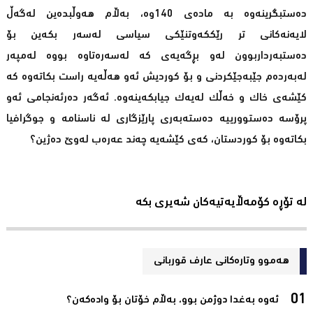
دەستبگرینەوە بە مادەی 140وە، بەڵام هەوڵبدەین لەگەڵ
لایەنەكانی تر رێككەوتنێكی سیاسی لەسەر بكەین بۆ
دەستبەرداربوون لەو بڕگەیەی كە لەسەرەتاوە بووە لەمپەر
لەبەردەم جێبەجێكردنی و بۆ كوردیش ئەو هەڵەیە راست بكاتەوە كە
كێشەی خاك و خەڵك لەیەك جیابكەینەوە. ئەگەر دەرئەنجامی ئەو
پرۆسە دەستوورییە دەستەبەری پارێزگاری لە ناسنامە و جوگرافیا
بكاتەوە بۆ كوردستان، كەی كێشەیە چەند عەرەب لەوێ‌ دەژین؟
لە تۆڕە کۆمەڵایەتیەکان شەیری بکە
هەموو وتارەکانی عارف قوربانی
ئەوە بەغدا دوژمن بوو، بەڵام خۆتان بۆ وادەکەن؟‌