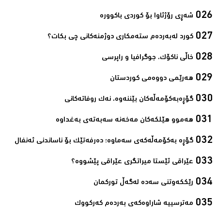
شەڕی رۆژئاوا بۆ كوردی باكوورە‌
كورد له‌به‌رده‌م سته‌مكاری دوژمنه‌كانی چی بكات؟‌
خاڵی ناكۆك، جوگرافیا و راپرسی‌
هەرێمی دووەمی كوردستان‌
گۆڕەبەكۆمەڵەكان بێننەوە، نەك روفاتەكانی‌
هەموو هێلكەكان مەخەنە سەبەتەی بەغداوە‌
گۆڕە بەكۆمەڵەكەی سەماوە؛ دەرفەتێك بۆ ناساندنی ئەنفال‌
عێراقی ئێستا میراتگری عێراقی پێشووە؟‌
رێككەوتنی سەدە لەگەڵ توركمان‌
مەترسییە شاراوەكەی بەردەم كەركووك‌