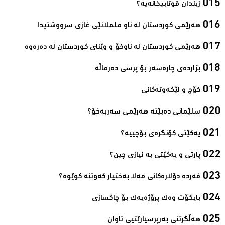
زیندان قوتابیخانه‌یه‌؟‌
هه‌رێمی كوردستان له‌ ناو ململانێی غازی سرووشتیدا‌
هه‌رێمی كوردستان له‌ ناوخۆ و وێنای كوردستان له‌ ده‌ره‌وه‌
بژارده‌ی چاره‌سه‌ر بۆ پرسی ده‌رماڵه‌‌
كۆچ و لێكه‌وته‌كانی‌
سلێمانی ده‌بێته‌ هه‌رێمی سه‌ربه‌خۆ؟‌
یەکێتی کۆنگرەی بۆچییە؟‌
پارتی و یه‌كێتی به‌ نیازی چین؟‌
فەردە دۆلارەکانی مەلا بەختیار کەوتنە کوێوە؟‌
بایكۆت وەك پرۆژەیەك بۆ چاكسازی‌
هه‌ڵگرتنى به‌رپرسیارێتیى تاوان‌