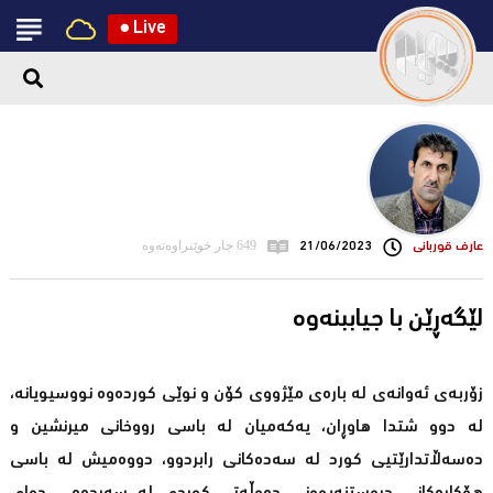
●
Live
عارف قوربانی
21/06/2023
649 جار خوێنراوەتەوە
زۆربه‌ی ئه‌وانه‌ی له ‌باره‌ی مێژووی كۆن و نوێی كورده‌وه‌ نووسیویانه‌،
له‌ دوو شتدا هاوڕان، یه‌كه‌میان له‌ باسی رووخانی میرنشین و
ده‌سه‌ڵاتدارێتیی كورد له‌ سه‌ده‌كانی رابردوو، دووه‌میش له‌ باسی