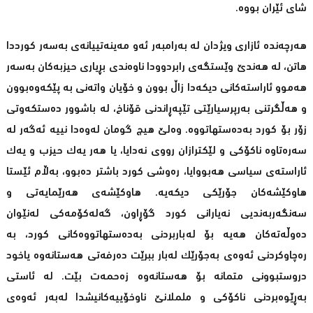
شای ئێران بووه‌.
هه‌رچه‌نده‌ ئازاری ویژدان له‌ به‌رامبه‌ر ئه‌و مه‌ینه‌تییانه‌ی به‌سه‌ر كورددا
هاتن، له‌ هه‌ندێ‌ وێستگه‌ی رابردوودا ناوه‌ندی بڕیاری حیزبه‌كان به‌سه‌ر
هه‌موو ئاراسته‌كانی دیكه‌دا زاڵ بوون و خۆیان واته‌نی به‌ پێكه‌وه‌بوون
و هه‌ڵگرتنی به‌رپرسیارێتی تێپه‌ڕاندنی قۆناخ، له‌ باشوور ده‌ستكه‌وتی
زۆر بۆ كورد به‌ده‌ستهاتووه‌. وه‌لێ‌ هیچ گومان له‌وه‌دا نییه‌ ئه‌گه‌ر له‌
سه‌ره‌تاوه‌ ناكۆكی و لێكترازان رووی نه‌دایا، یا هه‌ر یه‌ك حیزب و یه‌ك
ئاراسته‌ی سیاسی هه‌بووایا، ره‌وشی كورد باشتر ده‌بوو، بەڵام ئێستا
هاوكێشه‌كان جۆرێكی دیكه‌یه‌. هاوكێشه‌ی هه‌رێمایه‌تی و
سه‌نگه‌ربه‌ندیی نه‌یارانی كورد گۆڕاون، گه‌له‌كۆمه‌كی لەنێوان
ده‌وڵه‌ته‌كان هه‌یه‌ بۆ له‌باربردنی به‌ده‌ستهاتووه‌كانی كورد، به‌
ره‌چاوكردنی ئه‌وه‌ی به‌جۆرێك له‌بار ببرێت ده‌رفه‌تی هه‌ستانه‌وه‌ یاخود
دروستبوونی متمانه‌ بۆ هه‌ستانه‌وه‌ زه‌حمه‌ت بێت. له‌ ئاستی
به‌ڕێوه‌بردنی ناكۆكی و ململانێ‌ ناوخۆییه‌كانیشدا له‌به‌ر ئه‌وه‌ی