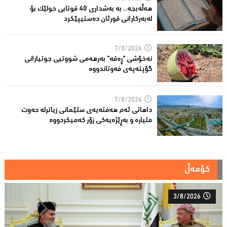
هەڵەبجە.. بە بەشداری 40 قوتابی خولێک بۆ
لەبەرکارانى قورئان دەستیپێکرد
7/8/2026
نەخۆشی "ڕەقە" بەرهەمی شووتیی جوتیارانی
گۆپتەپەى فەوتاندووە
7/8/2026
داهاتی ئەم هه‌فته‌یەی سلێمانی زیاترلە حەوت
ملیارە و بەڕێژەیەکى زۆر کەمیکردووە
کۆمەڵ
3/8/2026