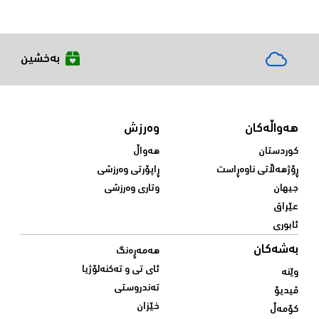
بەخشین
هەواڵەکان
وەرزش
کوردستان
هەواڵ
ڕۆژهەڵاتی ناوەڕاست
ڕاپۆرتی وەرزشی
جیهان
وتاری وەرزشی
عێراق
ئابوری
بەشەکان
هەمەڕەنگ
ئای تی و تەکنەلۆژیا
وێنە
تەندروستی
ڤیدیۆ
خێزان
کۆمەڵ