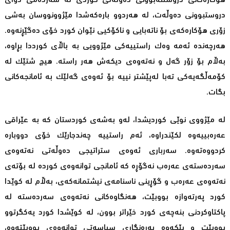
هۆكاره‌كانی دروستنه‌بوونی ده‌وڵه‌تی كوردی له‌ سه‌رده‌می دوای
دروستبوونی ده‌وڵه‌ت، له‌ هه‌ردوو بارەکەشدا مێژوونووسان به‌شی
زۆری هۆكاره‌كه‌ی بۆ ناته‌بایی و ناكۆكیی نێوان كورد خۆی ده‌گێڕنه‌وه‌.
هه‌رچه‌نده‌ ئه‌مه‌ وه‌ك راستییه‌كی مێژوویی به‌ باڵای كورددا بڕاوه‌،
به‌ڵام بۆ زۆر گه‌ل و نه‌ته‌وه‌ی دیكه‌ش هه‌ر راسته‌. هیچ شتێك لە
کۆمەڵگەیەکی تەبا له‌پێشتر نییه‌ بۆ ئه‌وه‌ی گه‌لێك به‌ ئامانجه‌كانی
بگات.
له‌ مێژووی نوێی كوردیشدا، له‌و به‌شه‌ی كوردستان کە به‌ عێراقی
عه‌ره‌بییه‌وه‌ لكێندراوە، ئه‌م راستییه‌ چه‌ندجارێك خۆی دووباره‌
كردووەته‌وه‌. سه‌رباری ئه‌وه‌ی ستراتیجی ده‌وڵه‌تی نه‌ته‌وه‌ی
سه‌رده‌سته‌ی عه‌ره‌ب نه‌گۆڕه‌ كه‌ ئامانجی توانه‌وه‌ی كورده‌ له‌ بۆته‌ی
نه‌ته‌وه‌ی عه‌ره‌ب و گۆڕینی ناسنامه‌ی نیشتمانه‌كه‌ی، به‌ڵام له‌ كوێدا
كورد په‌رته‌وازه‌ بووبێت، هه‌نگاوه‌كانی نه‌ته‌وه‌ی سه‌رده‌سته‌ له‌
پاكتاوكردنی بنەچەی كورد خێراتر بوون، له ‌كوێشدا كورد یه‌كگرتوو
بووبێت و پێكه‌وه‌ به‌ره‌نگاری سیاسه‌تی توانه‌وه‌ی بووبێته‌وه‌،