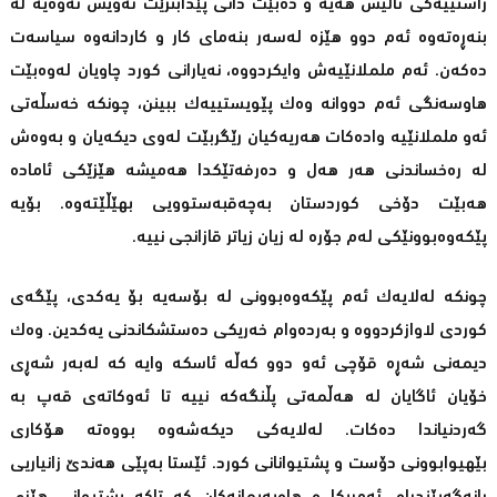
راستییه‌كی تاڵیش هه‌یه‌ و ده‌بێت دانی پێدابنرێت ئه‌ویش ئه‌وه‌یه‌ له‌
بنه‌ڕه‌ته‌وه‌ ئه‌م دوو هێزه‌ له‌سه‌ر بنه‌مای كار و كاردانه‌وه‌ سیاسه‌ت
ده‌كه‌ن. ئه‌م ململانێیه‌ش وایكردووه‌، نه‌یارانی كورد چاویان له‌وه‌بێت
هاوسه‌نگی ئه‌م دووانه‌ وه‌ك پێویستییه‌ك ببینن، چونكه‌ خه‌سڵه‌تی
ئه‌و ململانێیه‌ واده‌كات هه‌ریه‌كیان رێگربێت له‌وی دیكه‌یان و به‌وه‌ش
له‌ ره‌خساندنی هه‌ر هه‌ل و ده‌رفه‌تێكدا هه‌میشه‌ هێزێكی ئاماده‌
هه‌بێت دۆخی كوردستان به‌چه‌قبه‌ستوویی بهێڵێته‌وه‌. بۆیه‌
پێكه‌وه‌بوونێكی له‌م جۆره‌ له‌ زیان زیاتر قازانجی نییه‌.
چونكه‌ له‌لایه‌ك ئه‌م پێكه‌وه‌بوونی له‌ بۆسه‌یه‌ بۆ یه‌كدی، پێگەی
كوردی لاوازكردووه‌ و به‌رده‌وام خه‌ریكی ده‌ستشكاندنی یه‌كدین. وه‌ك
دیمه‌نی شه‌ڕه‌ قۆچی ئه‌و دوو كه‌ڵه‌ ئاسكه‌ وایه‌ كه‌ له‌به‌ر شه‌ڕی
خۆیان ئاگایان له‌ هه‌ڵمه‌تی پڵنگه‌كه‌ نییه‌ تا ئه‌وكاته‌ی قه‌پ به‌
گه‌ردنیاندا ده‌كات. له‌لایه‌كی دیكه‌شه‌وه‌ بووه‌ته‌ هۆكاری
بێهیوابوونی دۆست و پشتیوانانی كورد. ئێستا به‌پێی هه‌ندێ‌ زانیاریی