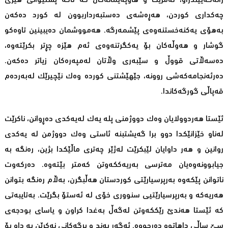
رانەگەیێندراو، ئه‌مریكا و هاوپه‌یمانه‌كان كه‌ تاكه‌ پشتیوانی هێزی
چه‌كداری كوردن، هه‌ڕه‌شه‌ی ده‌ستبه‌رداربوون له‌ كورد ده‌كه‌ن
به‌هۆی یه‌كنه‌خستنه‌وه‌ی پێشمه‌رگه‌. هه‌مووشمان ده‌یبینین تاوەکو
گوشار و هه‌وڵه‌كان بۆ یه‌كگرتنه‌وه‌ی ئه‌م هێزه‌ چڕتر بكرێته‌وه‌،
ده‌سه‌ڵاتی قووڵ و سێبه‌ری وڵاتان له‌مپه‌ره‌كان زیاتر ده‌كه‌ن.
ده‌رئه‌نجامه‌كه‌شی روونه‌، جێهێشتنی كورده‌ وه‌ك نێچیرێك له‌به‌رده‌م
قه‌پاڵی گورگه‌كاندا.
ئێستا هه‌ردوولایان وه‌ك دووژمنی پله‌ یه‌ك له‌یه‌كدی ده‌ڕوانن، ناكرێت
له‌ناو خێزانێكدا دوو برا گه‌یشتبنه‌ ئاستی وه‌ك دووژمن له‌ یه‌كدی
روانین و هه‌ر داوایان لێبكرێت له‌ژێر چه‌تری ماڵێكدا بژین، ره‌نگه‌ به‌
جیابوونه‌وه‌یان مه‌ترسی به‌ریه‌ككه‌وتن كه‌متر بێته‌وه‌. ده‌ركه‌وت
ناتوانن پێكه‌وه‌ به‌رپرسیارێتی كوردستان هه‌ڵبگرن، به‌ڵام ره‌نگه‌ بتوانن
هه‌ریه‌كه ‌و به‌رپرسیارێتیی سنووری خۆی له‌ ئه‌ستۆ بگرێت. به‌تایبه‌تی
كه‌ ئێستا هه‌ندێ‌ رێككه‌وتن له‌گه‌ڵ به‌غدا كراون و یاسای بودجه‌ی
سێ‌ ساڵی داهاتوو ده‌رچووه‌. ئه‌گه‌ر به‌ند و بڕگه‌كانی نه‌كرێن به‌ داو بۆ