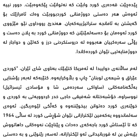
پێده‌چێت قه‌ده‌ری كورد وابێت كه‌ نه‌توانێت پێكه‌وه‌بێت. دوور نییه‌
ئه‌وه‌ش هه‌ر ده‌ستی دووژمنانی كوردبووبێت وه‌ك ئامرازێك بۆ
گه‌یشتن به‌ ئامانجه‌ ستراتیژییه‌كه‌یان. هه‌ندێ‌ رووداوی نێو مێژووی
كورد ئه‌وه‌مان بۆ ده‌سه‌لمێنێنن كه‌ دووژمنانی كورد به‌ پلان ده‌ست و
رۆڵی سه‌ره‌كییان هه‌بووه‌ له‌ دروستكردنی درز و كه‌لێن و دواجار له‌
دووژمنایه‌تیی نێوان كورده‌كاندا.
له‌م ساڵانه‌ی دواییدا له‌ ئه‌مریكا كتێبێك به‌ناوی شای ئێران، "كوردی
عێراق و شیعه‌ی لوبنان" چاپ و بڵاوكرایه‌وه‌. كتێبه‌كه‌ له‌به‌ر رۆشنایی
به‌ڵگه‌نامه‌كانی (ساواكی سه‌رده‌می شا و مۆسادی ئیسرائیل)
نووسراوه‌، خۆشبه‌ختانه‌ شه‌فیقی حاجی خدر كردوویه‌تی به‌ كوردی و
خوێنه‌ری كورد ده‌توانن بیخوێننه‌وه ‌و كه‌ڵكی لێوه‌ربگرن. ئه‌وه‌ی
سه‌لماندووه‌ یه‌كه‌مین لێكترازانی نێوان شۆڕشی كورد له‌ ساڵی 1964
كه‌ تا ئێستاش كورد باجه‌كه‌ی ده‌دات و پێناچێت نه‌وه‌كانی داهاتووش
بێبه‌ش بن له‌ قوربانیدانی ئه‌و لێكترازانه‌، له‌سه‌ر رێنوێنی و به‌ ده‌ستی