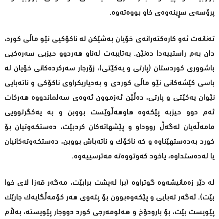
پرۆسه‌ی سڕینه‌وه‌ی خاو بووەته‌وه‌.
ته‌نانه‌ت ئه‌و كاره‌كته‌رانه‌ی خۆیان به‌شێكن له‌ ناكۆكیی نێو ماڵی كورد،
دان به‌م راستییه‌دا ده‌نێن. به‌تایبه‌ت له‌ناو هه‌ردوو حیزبی سه‌ره‌كیی
باشووری كوردستان (پارتی و یه‌كێتی)، زۆرجار سه‌ركرده‌كانی خۆیان له‌
باسی كێشه‌كانی نێو ماڵی كوردی و به‌دیاریكراوی ناكۆكی و ناته‌بایی
نێوان یه‌كێتی و پارتی، ده‌ڵێن ئه‌زموون ئه‌وه‌ی سه‌لماندووه‌ هه‌ركات
ئه‌م دوو حیزبه‌ پێكه‌وه‌ هاوهه‌ڵوێست بووبن و به ‌یه‌كگرتوویی
مامه‌ڵه‌یان له‌گه‌ڵ رووداو و پێشهاته‌كان كردبێت، ده‌ستكه‌وتیان بۆ
كورد به‌ده‌ستهێناوه ‌و كه‌ ناكۆك و ناته‌باش بووبن، ده‌ستكه‌وته‌كانیان
یا له‌ده‌ستداوه‌، یاخود كه‌وتووەته‌ مه‌ترسییه‌وه‌.
له‌ دێر زه‌مانیشه‌وه‌ گوتراوه‌ (برا له‌پشت برابێت، مه‌گه‌ر قه‌زا لای خوا
بێت). ئه‌گه‌ر ته‌بایی و پێكه‌وه‌بوون بۆ پته‌وی هه‌ر كۆمه‌ڵگایه‌ك جارێك
پێویست بێت، بۆ بارودۆخ و هه‌لومه‌رجی كورد دووجار پێویسته‌، به‌ڵام