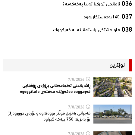
ئامانجی توركیا تەنیا پەكەكەیە؟‌
ـ140به‌ده‌ستكاریه‌وه‌‌
هاوبەشێكی راستەقینە لە كەركووك‌
نوێترین
7/8/2026
ڕاگەیاندنی ئەنجامەكانی پڕۆژەی ڕۆشنایی
فەرموودە دەکەوێتە هەفتەی داهاتووەوە
7/8/2026
قەیرانى بەنزین قوڵتر بووەتەوە و نۆرەی دوورودرێژ
بۆ بەنزینە 750 ییەکە گیراوە
7/8/2026