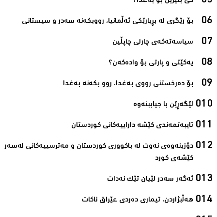
کێ بنێرین بۆ بەغدا؟‌
بۆ رێگری لە بڕیارێکى ئەڵمانیا، رووبکەنە سەدر و سیستانى‌
سیاسەتەکەى چارلى چاپڵین‌
یەکێتی و پارتی بۆ وادەکەن؟‌
بۆ دەرخستنی رووی بەغدا، روو بکەنە بەغدا‌
لێگه‌ڕێن با جیاببنه‌وه‌‌
تایبه‌تمه‌ندی كێشه‌ داراییه‌كانی کوردستان‌
دۆزینه‌وه‌ی نه‌وت له‌ باكووری كوردستان و مه‌ترسییه‌كانی له‌سه‌ر
كێشه‌ی كورد‌
ئه‌گه‌ر سه‌در لێیان تێك نه‌دات‌
هه‌ڵبژاردن، تیماری ده‌ردی عێراق ناكات‌