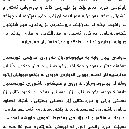
راوكردنی كورد، ده‌توانرێت بۆ تێپه‌ڕینی كات و چاوه‌ڕوانی ئه‌گه‌ر و
پێشهاتی دیكه‌، به‌و جۆره‌ هه‌ر لایه‌كیان زۆنی خۆی به‌ڕێوه‌ببات؛ چونكه‌
له‌ واقیعدا جگه‌ لە سەرئێشە دروستكردن بۆ یه‌كدی، هیچ شتێكیان
پێكه‌وه‌نه‌ماوه‌. ده‌زگای ئه‌منی و هه‌واڵگریی و هێزی چه‌كداریان
جیاوازه‌. ئیداره‌ و ته‌نانه‌ت دادگە و مه‌یتخانه‌شیان هه‌ر جیایه‌.
ئه‌وانه‌ی پێیان وایه‌ به‌ جیابوونه‌وه‌یان قه‌واره‌ی هه‌رێمی کوردستان
ده‌خه‌نه‌ مه‌ترسییه‌وه ‌و جوگرافیای كوردستان دابه‌ش ده‌كه‌ن، دڵنیابن
مه‌ترسییه‌كان له‌سه‌ر بوونی قه‌واره‌ی كوردی به‌ پێكه‌وه‌بوونیان زیاتره‌
وه‌ك له‌ جیابوونه‌وه‌یان. له‌ رووی واقعیشه‌وه‌ باشووری كوردستانیان
دابه‌شكردووه‌، (كوردستانی ژێر ده‌ستی به‌غدا و كوردستانی ژێر
ده‌ستی پارتی و كوردستانی ژێر ده‌ستی یه‌كێتی)، شتێك نه‌ماوه‌
به‌ناوی باشووری كوردستانه‌وه‌. به ‌پێكه‌وه‌مانه‌وه‌ی ئه‌م دوو هێزه‌ش
له‌ یه‌ك سه‌نگه‌ر و له‌ بۆسه‌ی یه‌كدیدا، ئه‌وه‌ی ماویشه‌ له‌ده‌ست
ده‌چێت؛ كورد واته‌نی زه‌ره‌ر له‌ نیوه‌ش بگه‌ڕێته‌وه‌ هه‌ر قازانجه‌؛ به‌