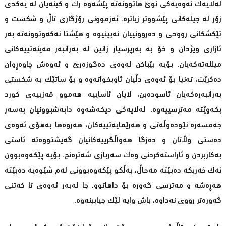
له‌لایه‌ك نه‌وه‌یه‌كی نوێ‌ هاتوونه‌ته‌ پێشه‌وه‌ رك و كینه‌یان له‌ یه‌كدی
زۆر له‌ جیله‌كانی پێشووتر زیاتره‌. ئه‌زموونی رۆژگاری تاڵ و شكست و
تێكشكانی رووحی و ده‌روونییان نه‌بینیوه ‌و هێشتا نه‌كه‌وتوونه‌ته‌ به‌ر
ئازاری ویژدان و خۆ به‌ به‌رپرسیار زانین له‌ به‌رانبه‌ر مه‌ینه‌تییه‌كانی
میلله‌ته‌كه‌یان. بۆیه‌ بێباكن له‌وه‌ی ده‌گوزه‌رێ‌ و ئه‌وه‌ش چاوه‌ڕوان
ده‌كرێت، ته‌نیا بۆ ئه‌وه‌ی دڵیان ئاوبخواته‌وه ‌و بۆ ساتێك به‌ شكستی
به‌رانبه‌ره‌كه‌یان ئاسوده‌بن، لایان ئاساییه‌ هه‌موو قه‌زییه‌ی كورد
بكه‌وێته‌ مه‌ترسییه‌وه‌. له‌لایه‌كی دیكه‌شه‌وه‌ دابه‌شبوونیان به‌سه‌ر
جه‌مسه‌ره‌ نێوده‌وڵه‌تی و هه‌رێمایه‌تییه‌كان، هه‌روه‌ها به‌هۆی ئه‌وه‌ی
ده‌ستی وڵاتان و ده‌زگا هه‌واڵگرییه‌كانیان گه‌یشتووەته‌ ئاستی
به‌كاربردن و ئاراسته‌كردنی وه‌ك سه‌ربازی شه‌تره‌نج. بۆیه‌ پێكه‌وه‌بوون
نه‌ك خه‌ریكه‌ ده‌بێته‌ مه‌حاڵ، به‌ڵكو پێكه‌وه‌بوونی له‌م شێوه‌یه‌ ده‌بێته‌
هه‌ڕه‌شه ‌و مه‌ترسی گه‌وره‌ بۆ داهاتوو. جا له‌به‌ر ئه‌وه‌ی تا كه‌تنی
گه‌وره‌تر رووی نه‌داوه‌، باش وایه‌ لێك جیاببنه‌وه‌.