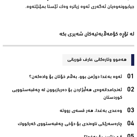
جیابوونه‌وه‌یان ئه‌گه‌ری ئه‌وه‌ زیاتره‌ وه‌ك ئێستا بمێنێته‌وه‌.
لە تۆڕە کۆمەڵایەتیەکان شەیری بکە
هەموو وتارەکانی عارف قوربانی
ئەوە بەغدا دوژمن بوو، بەڵام خۆتان بۆ وادەکەن؟‌
ئەنجامدانەوەى هەڵبژاردن بۆ دەربازبوون لە چەقبەستوویى
کوردستان‌
وەعدى بەغدا، هەر قسەى رووتە‌
چارەسەرێکى ناوەندى بۆ دۆخى چەقبەستووى کەرکووک‌