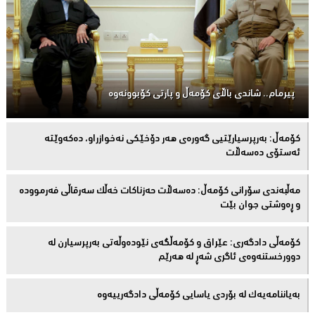
پیرمام.. شاندی باڵای كۆمه‌ڵ و پارتی كۆبوونه‌وه‌
كۆمەڵ: بەرپرسیارێتیی گەورەی هەر دۆخێکی نەخوازراو، دەكەوێتە
ئەستۆی دەسەڵات
مەڵبەندى سۆرانى کۆمەڵ: دەسەڵات حەزناکات خەڵک سەرقاڵى فەرموودە
و ڕەوشتى جوان بێت
کۆمەڵى دادگەرى: عێراق و كۆمەڵگەی نێودەوڵەتی بەرپرسیارن لە
دوورخستنەوەى ئاگری شەڕ لە هەرێم
بەیاننامەیەک لە بۆردی یاسایی کۆمەڵی دادگەرییەوە