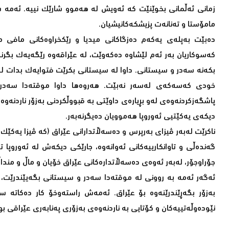
زمانى ئەڵمانى بخوێنێت کە ئەویش لە هەموو شارێک نییە. ئەمە سەر
مامۆستا و تەنانەت پزیشکەکانیشیان.
دەبێت بەپلەى یەکەم دەزگاکانى میدیا و رێکخراوەکانى مافى 
کەسوکاریان بەر ئەم لێشاوە دەکەوێت، لە عێراقەوە رێگەیەک بگرنەب
بکەنە سەدر و سیستانى. داوا لە سیستانى بکرێت فتوایەک بدات لە
خودى کەسەکەى لەسەر نەبێت. هەروەها داوا موقتەدا سەدر 
پاشگەزکردنەوەى لەو بڕیارەى داوێتى بە قبووڵکردنى بەزۆر ناردنەوەى
دیکەى یەکێتیى ئەوروپا هەموویان دەیگرنەبەر.
ناکرێت لەبەر ڤیزاى بەرپرس و دەسەڵاتدارانى عێراق (کە ڤیزا یەکێ
گەندەڵى و تاوانکارییەکانى ئەوانەوە، جارێکى دیکەش لە ئەوروپا
جۆراوجۆر، لەبەر ئەوەى دەسەڵاتدارەکانى عێراق خۆیان و ماڵ و منداڵ 
ئەگەر ئەمە بە روونى لە موقتەدا سەدر و سیستانى بگەیێندرێت، با
بەزۆر بگەڕێندرێنەوە بۆ عێراق. ئەمەش راستەوخۆ کار دەکاتە سە
نێودەوڵەتییەکان و کۆتایى بە ناردنەوەى بەزۆرى پەنابەرى عێراقى به