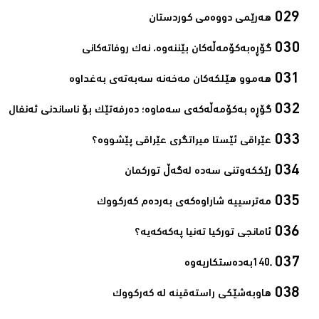
هەرێمی دووەمی كوردستان‌
گۆڕەبەكۆمەڵەكان بێننەوە، نەك روفاتەكانی‌
هەموو هێلكەكان مەخەنە سەبەتەی بەغداوە‌
گۆڕە بەكۆمەڵەكەی سەماوە؛ دەرفەتێك بۆ ناساندنی ئەنفال‌
عێراقی ئێستا میراتگری عێراقی پێشووە؟‌
رێككەوتنی سەدە لەگەڵ توركمان‌
مەترسییە شاراوەكەی بەردەم كەركووك‌
ئامانجی توركیا تەنیا پەكەكەیە؟‌
ـ140به‌ده‌ستكاریه‌وه‌‌
هاوبەشێكی راستەقینە لە كەركووك‌