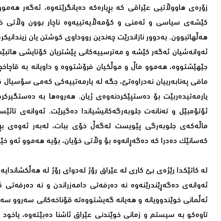
زۆرەى هاووڵاتیى عێراقى کە بڕیارەکە دەیانگرێتەوە، ئەگەر هەمو
کێشەى سیاسى و ئەمنى و کۆمەڵایەتییەوە ناچار بوون وڵاتى خۆی
هەڵهاتبوون. بەدوور نازاندرێت چەندین رووداوى کوشتن یان زیندانیکر
ئەوانەشیان ئەگەر کێشە و مەترسییەکانى پێشتریان کۆتایشى هاتبێت
جێهێشتووە، هەموو ماڵ و موڵکیان فرۆشتووە و داویانە بە قاچاخچى
مافى پەنابەرییان نەدراوەتێ، جگە لە یارمەتییەکى کەمى سۆسیال ک
یارمەتیدەربێت بۆ دەستپێکردنەوەى ژیان. هەروەها بە دەستگیرکردن
ئۆتۆمبێل و تەنانەت جلوبەرگەکانیشیاندا دەگیرێت. ئەوانەى تائێست
ماڵەکەى جلوبەرگى پێویست لەگەڵ خۆى ببات، لەبەر ئەوەى بڕیارى
کەسانێک دەدرا کە دەگەڕانەوە بۆ وڵاتى خۆیان، بۆیە هەموو ئەو خێزا
لە کاتێکدا رێژەى بێ کارى لە عێراق رۆژ لەدواى رۆژ لە هەڵکشاندایە
ئەوانەى دەگەڕێندرێنەوە نە دەرفەتى دامەزراندن و نە دەرفەتى کا
ئەڵمانى خوێندوویانە و هەیانە گەیشتووەتە قۆناخەکانى سەروو سەر
تاوەکو بە سیستم و زمانى خوێندنى عێراق ئاشنا دەبێتەوە، یاخود 