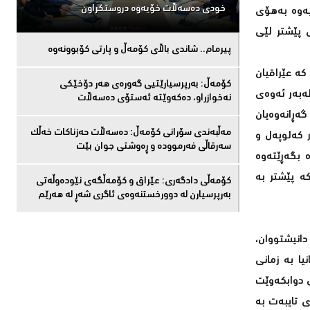
خودی دەسەڵات خۆیەوە دروستكراون
یەوە بەهۆى
 پێشتر لێى
پیرمام.. شاندی باڵای كۆمه‌ڵ و پارتی كۆبوونه‌وه‌
کە عێراقیان
كۆمەڵ: بەرپرسیارێتیی گەورەی هەر دۆخێکی
لەبەر ئەوەى
نەخوازراو، دەكەوێتە ئەستۆی دەسەڵات
گەڕانەوەیان
مەڵبەندى سۆرانى کۆمەڵ: دەسەڵات حەزناکات خەڵک
ر کەلوپەل و
سەرقاڵى فەرموودە و ڕەوشتى جوان بێت
ە بگەڕێتەوە
ە پێشتر بە
کۆمەڵى دادگەرى: عێراق و كۆمەڵگەی نێودەوڵەتی
بەرپرسیارن لە دوورخستنەوەى ئاگری شەڕ لە هەرێم
دانیشتووان،
یا بە زمانى
ڵ دوابکەوێت
ى تایبەت بە