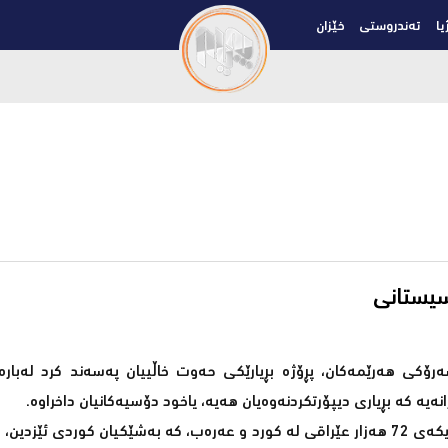
یا
تەندروستی
خێزان
 سیستانى
ەرۆکى هەرێمەکان، پڕۆژە بڕیارێکى حەوت خاڵییان پەسەند کرد لەبا
رانەیە کە بڕیارى دیپۆرتکردنەوەیان هەیە، یاخود دۆسیەکانیان داخراوە.
بەپێى ئامار و داتاى دەزگاکانى پەیوەست بە کۆچبەران لە ئەڵمانیا، نزیکەى 72 هەزار عێراقى لە کورد و عەرەب، کە بەشێکیان کو