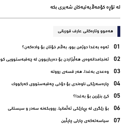
لە تۆڕە کۆمەڵایەتیەکان شەیری بکە
هەموو وتارەکانی عارف قوربانی
ئەوە بەغدا دوژمن بوو، بەڵام خۆتان بۆ وادەکەن؟‌
ئەنجامدانەوەى هەڵبژاردن بۆ دەربازبوون لە چەقبەستوویى کور
وەعدى بەغدا، هەر قسەى رووتە‌
چارەسەرێکى ناوەندى بۆ دۆخى چەقبەستووى کەرکووک‌
کێ بنێرین بۆ بەغدا؟‌
بۆ رێگری لە بڕیارێکى ئەڵمانیا، رووبکەنە سەدر و سیستانى‌
سیاسەتەکەى چارلى چاپڵین‌