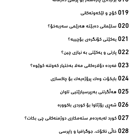
بژارده‌ی چاره‌سه‌ر بۆ پرسی ده‌رماڵه‌‌
كۆچ و لێكه‌وته‌كانی‌
سلێمانی ده‌بێته‌ هه‌رێمی سه‌ربه‌خۆ؟‌
یەکێتی کۆنگرەی بۆچییە؟‌
پارتی و یه‌كێتی به‌ نیازی چین؟‌
فەردە دۆلارەکانی مەلا بەختیار کەوتنە کوێوە؟‌
بایكۆت وەك پرۆژەیەك بۆ چاكسازی‌
هه‌ڵگرتنى به‌رپرسیارێتیى تاوان‌
شەڕی رۆژئاوا بۆ كوردی باكوورە‌
كورد له‌به‌رده‌م سته‌مكاری دوژمنه‌كانی چی بكات؟‌
خاڵی ناكۆك، جوگرافیا و راپرسی‌