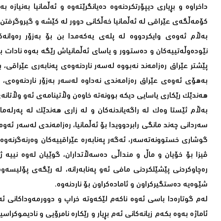
داخراوە و بڕیارى دیپۆرتکردنەوە دەیانگرێتەوە و ئەڵمانیا بەنیازە ب
کۆمەڵگەى عێراقى لە ئەڵمانیا خەڵکانى دوور لە کێشە و گیروگرفتن 
بەڵام ئەوەى وایکردووە لە پلەى یەکەمدا بن بۆ بەزۆر رەوانە
نێودەوڵەتییەکان و دەستوور و یاساى ئەڵمانیاش رێگە بەوە نادات بە
پێشتر عێراق رەزامەند نەبووە لەسەر ناردنەوەى پەنابەرى عێراقى، 
بەهۆى ئەوەى عێراق رەزامەندى نەداوە لەسەر بەزۆر ناردنەوەى، لە 
هەندێک رێکاری یاسایى دیکە بوونەتە خاوەن وڵاتینامەى ئەو وڵاتانە
بەڵام ئێستا وەک لە راگەیاندنەکان و لە زارى هەندێک لە پەرلەما
سەردانى چەند مانگى رابردوویدا بۆ ئەڵمانیا، رەزامەندى لەسەر ئەوە 
گوشارى خستوونەتەسەر، ئەگەر پەنابەرە عێراقییەکان وەرنەگرنەوە، 
ڤیزا بۆ خۆیان و ماڵ و منداڵى دەسەڵاتداران، گوێیان لەوە نییە 
رەچاوکردنى پێشێلکردنى مافى ئەو پەنابەرانە، لە رێگەى پۆلیسەو
شێوەیە دەستگیرکراون و ئامادەکراون بۆ ناردنەوە.
لەم گوتارەدا باسى ئەوە ناکەم لێکەوتە خراپ و دوورمەوداکانى ئە
ئاماژە بەوە بکەم زیانەکانى ئەم بڕیار و رێکارە نامرۆیى و نادیموکرا