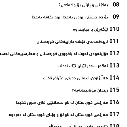
یەکێتی و پارتی بۆ وادەکەن؟‌
بۆ دەرخستنی رووی بەغدا، روو بکەنە بەغدا‌
لێگه‌ڕێن با جیاببنه‌وه‌‌
تایبه‌تمه‌ندی كێشه‌ داراییه‌كانی کوردستان‌
دۆزینه‌وه‌ی نه‌وت له‌ باكووری كوردستان و مه‌ترسییه‌كانی له‌سه‌
ئه‌گه‌ر سه‌در لێیان تێك نه‌دات‌
هه‌ڵبژاردن، تیماری ده‌ردی عێراق ناكات‌
زیندان قوتابیخانه‌یه‌؟‌
هه‌رێمی كوردستان له‌ ناو ململانێی غازی سرووشتیدا‌
هه‌رێمی كوردستان له‌ ناوخۆ و وێنای كوردستان له‌ ده‌ره‌وه‌