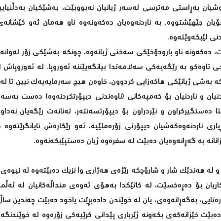
وشیان بەڕاستى مەترسى لەسەر ژیانیان نەبووبێت، بەشێکیان بەدڵنیای
ان جێهێشتووە. بە ناردنەوەیان دەکەونەوە ناو هەمان ئەو کێشانەى
دنى لێبکەوێتەوە.
، دەکەونە ناو بارودۆخێکى سەختى ژیانەوە، چونکە بەشێکى زۆر لەوانە 
 تاوەکو بە رێگەیەکى سەلامەتدا بیانگەیێننە ئەوروپا. لە ئەوروپاش 
ە بەشى ژیانێکى هاکەزایى کردوون، خاوەن هیچ سەرمایەیەک نیین تا لە 
یان و ناردنیان بۆ کەمپەکانى (ناوەندنى دیپۆرتکردنەوە) دەست بەسە
ا دەستگیرکراون و نێردراون بۆ دیپۆرتسەنتەر، تەنانەت رێگەیان نەداو
 ناردنەوەکەشیان دیپۆرتى زۆرەملێیە، ئەو رێکارەش نایانگرێتەوە ک
نانە بە گەڕانەوەیان دەبێت لە سفرەوە ژیان دەستپێبکەنەوە.
 و لە هەندێک شار و شارۆچکە رێژەى هەژارى وا نزیک دەبێتەوە لە نیوەى 
ریان بۆ دەڕەخسێت، لە کاتێکدا بەهۆى ئەوەى منداڵەکانیان لە ئەڵمان
ەتایى، بەگەڕانەوەى، یان لە خوێندن دادەبڕێت یاخود دەبێت چەندین سا
دەبێت خێزانەکەى بکەونە ژێربارى پێدانى کرێیەکى زۆرەوە لە خوێندنگە