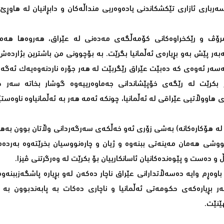
بارى ئازارى تێکشکاندنى یادەوەریى منداڵەکان و دابڕانیان لە هاوڕێ
مرۆڤ و رێکخراوەکانى کۆمەڵگەى مەدەنى لە عێراق، هەروەها هەم
ەر پێش بەو بڕیارەى ئەڵمانیا بگرێت. بە بۆچوونى من باشترین بژاردەش
سەر ئەوەى کە دەبێت عێراق رێگربێت لە هەر جۆرە ناردنەوەیەک ئەگەر
بکرێت لە رێگەى خۆپێشاندانى جەماوەرییەوە گوشار بخاتە سەر 
 هاووڵاتیى عێراقى لە ئەڵمانیا، چونکە ئەمە هەر بە ئەڵمانیاوە ناوەستێ
ک لە هۆکارەکانە) بەشى زۆرى ئەو خەڵکەى سەرگەردانى وڵاتان بوون بەه
 تووشى هەمان مەینەتى ببنەوە و ژیان و چارەنووسیان بخرێتەوە بەرد
و دەست و پێوەندەکانیان ئاسانکارییان بۆ بکرێت لە وەرگرتنى ڤیزا.
وەڕم وایە دەسەڵاتدارانى عێراق ناچار دەکەن لەو بڕیارە پاشگەزببنەو
ر بڕیارەکەى حکومەتى ئەڵمانیا و ناچارى دەکات بە پابەندبوون بە ی
ێنێت.