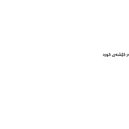
ر كێشه‌ی كورد‌