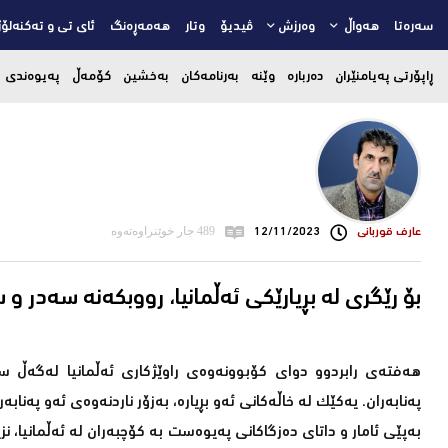
سەرەتا
هەواڵ
وەرزش
ڤیدیۆ
وتار
هەمەڕەنگ
ئای تی و تەکنەلۆژ
ڕاپۆرتی پەیامنێران
دەربارە
وێنە
بەرنامەکان
بەخشین
کۆمەڵ
پەیوەندی
عارف قوربانی
12/11/2023
489 جار خوێنراوەتەوە
بۆ رێگری لە بڕیارێکى ئەڵمانیا، رووبکەنە سەدر و
هەفتەى رابردوو دواى کۆبوونەوەى راوێژکارى ئەڵمانیا لەگەڵ س
پەنابەران. یەکێک لە خاڵەکانى ئەو بڕیارە، بەزۆر ناردنەوەى ئەو پەنابە