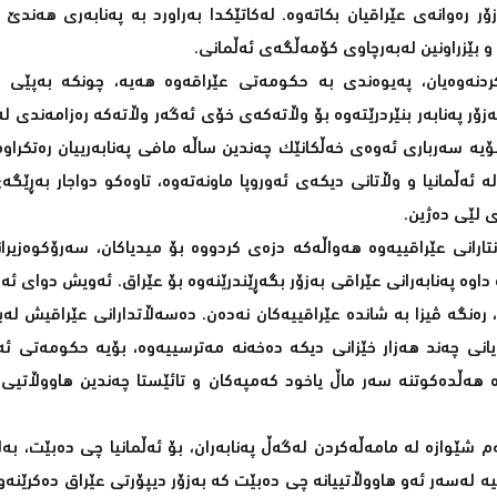
ەزۆر رەوانەى عێراقیان بکاتەوە. لەکاتێکدا بەراورد بە پەنابەرى هەندێ 
و بێزراونین لەبەرچاوى کۆمەڵگەى ئەڵمانى.
کردنەوەیان، پەیوەندى بە حکومەتى عێراقەوە هەیە، چونکە بەپێى ی
زۆر پەنابەر بنێردرێتەوە بۆ وڵاتەکەى خۆى ئەگەر وڵاتەکە رەزامەندى ل
بۆیە سەربارى ئەوەى خەڵکانێک چەندین ساڵە مافى پەنابەرییان رەتکراوە
ئەڵمانیا و وڵاتانى دیکەى ئەوروپا ماونەتەوە، تاوەکو دواجار بەڕێگە
ى لێى دەژین.
نتارانى عێراقییەوە هەواڵەکە دزەى کردووە بۆ میدیاکان، سەرۆکوەزیرا
داوە پەنابەرانى عێراقى بەزۆر بگەڕێندرێنەوە بۆ عێراق. ئەویش دواى ئەو
رەنگە ڤیزا بە شاندە عێراقییەکان نەدەن. دەسەڵاتدارانى عێراقیش لەب
ژیانى چەند هەزار خێزانى دیکە دەخەنە مەترسییەوە، بۆیە حکومەتى ئ
ە هەڵدەکوتنە سەر ماڵ یاخود کەمپەکان و تائێستا چەندین هاووڵاتیى
م شێوازە لە مامەڵەکردن لەگەڵ پەنابەران، بۆ ئەڵمانیا چى دەبێت، ب
سییە لەسەر ئەو هاووڵاتییانە چى دەبێت کە بەزۆر دیپۆرتى عێراق دەکرێنەو