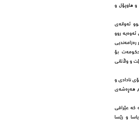
 و هاوپۆل و
وو ئەوانەى
 ئەوەیە روو
 رەزامەندیى
حکومەت بۆ
ت و وڵاتانى
ۆى نادادى و
ەم هەڕەشەى
ە کە عێراقى
اسا و رێسا