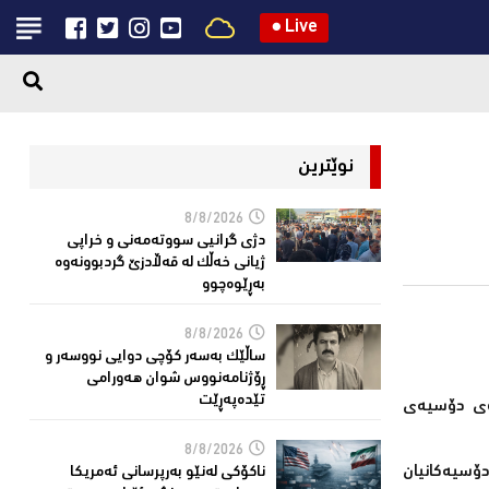
●
Live
نوێترین
8/8/2026
دژی گرانیی سووتەمەنی و خراپی
ژیانی خەڵك لە قەڵادزێ‌ گردبوونەوە
بەڕێوەچوو
8/8/2026
ساڵێك بەسەر كۆچی دوایی نووسەر و
ڕۆژنامەنووس شوان هەورامی
تێدەپەڕێت
رەى دۆسیەى
8/8/2026
ردى ئێزدین، دۆسیەکانیان
ناكۆكی لەنێو بەرپرسانى ئەمریكا