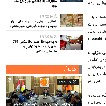
سەبارەت بە جەنگی ئێران دروست
وڵاتى دیکە،
بووە
8/8/2026
اسا و رێسا
داهاتی نانەوتی هەرێم سەدان ملیار
ەسەر نەدات.
دینارە و دەچێتە گیرفانی بەرپرسانەوە
تەوە، بەڵام
8/8/2026
ى کارکردن و
لە چەمچەماڵ هیچ بەنزینێکى 750
دیناری نییە و شۆفێران ڕوو لە
سلێمانى دەکەن
نى عێراق لە
ەى ئەڵمانیا
ەر وەرگرتنى
کۆمەڵ
ەڵمانیاش بێ
 عێراقى بەو
8/8/2026
ەڵام دەمەوێ
ە. ئەم ژمارە
سەركردایەتی كۆمەڵ: كێشە و گرفتەكان لە لایەن