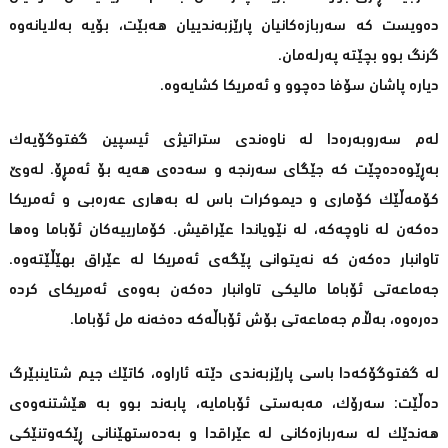
دەویست کە سەربازەکانیان پارێزبەندییان هەبێت، بۆیە بەلایانەوە
گرنگ بوو بچێتە پەرلەمان.
دیارە پاشان سۆفا دەچوو و ئەمریکا کشایەوە.
لەم سەروبەرەدا لە ناوەندی ستراتیژی ئیسپین گفتوگۆیەک
بەڕێوەدەچێت کە جێگای سەرنجە و سەدەی هەیە بۆ ئەمڕۆ. لەوێ
کۆمەڵێک کۆماری و دیموکرات باس لە بەهاری عەرەبی و ئەمریکا
دەکەن لە ناوچەکە، لە نێویاندا عێراقیش. کۆمارییەکان ئۆباما وەها
تاوانبار دەکەن کە نەیتوانی پێگەی ئەمریکا لە عێراق بهێڵێتەوە.
جەماعەتی ئۆباما مالیکی تاوانبار دەکەن بەوەی ئەمریکای کردە
دەرەوە، بەڵام جەماعەتی بۆش ئۆباڵەکە دەخەنە مل ئۆباما.
لە گفتوگۆکەدا باسی پارێزبەندی دێتە ئاراوە، کاتێک جیم شتاینبێرگ
دەڵێت: سەرۆک، مەبەستی ئۆبامایە، پابەند بوو بە هێشتنەوەی
هەندێک لە سەربازەکانی لە عێراقدا و بەدەستهێنانی ڕێکەوتنێکی