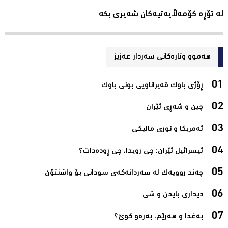
لە تۆڕە کۆمەڵایەتیەکان شەیری بکە
هەموو وتارەکانی سه‌ردار عه‌زیز
ڕۆژی باوک قەیراناویی بونی باوک‌
چین و شەڕی ئێران‌
ئەمریکا و نوری مالیکی‌
ئیسرائیل ئێران: چی رویدا، چی ڕودەدات؟‌
چەند روویەک لە سەردانەکەی سودانی بۆ واشنتۆن‌
دیداری بایدن و شی‌
بەغدا و هەرێم، بەرەو کوێ؟‌