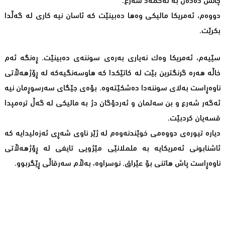
چانس دەدەن بە ئەحمەد شەرع.
دووەم، ئەمریکا مالیکی وەها دەبینێت کە ئاسان نیە کاری لە گەڵدا
بکرێت.
سێیەم، ئەمریکا وەک نەیاری بەرەی سوننەی دەبینێت. ڕەنگە ئەم
خاڵە هەرە گرنگترین بێت لە کاتێکدا کە هاوسەنگیەکە لە ڕۆژهەڵاتی
ناوەڕاست بەلای سوننەدا دەشکێتەوە. بۆەی جێگای سەرسوڕمان نیە
ئەگەر شەرع و بن سەلمان و ئەردۆگان دژ بە مالیکی لە گەڵ ترەمپدا
قسەیان کردبێت.
دیارە تیورەی دووەمی خوێندنەوەم لە ژێر ناوی شەڕی ئەزەلیدایە کە
ئاشنابونی ئەمریکایە بە ململانێی مێژویی تایفی لە ڕۆژهەڵاتی
ناوەڕاست پاش هاتنی بۆ عێراق. نوسراوە، بەڵام سەرقاڵی ڕێگربوو.