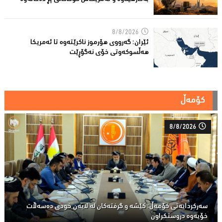
8/8/2026
ئێران: گەرووی هۆرموز ناكرێتەوە تا ئەمریكا
هەڵسوكەوتی خۆی نەگۆڕێت
کۆمەڵ
8/8/2026
سەركردایەتی كۆمەڵ: كێشە و گرفتەكان لە لایەن خودی دەسەڵات
خۆیەوە دروستكراون