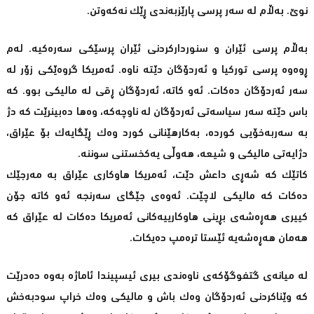
نوێ. بەڵام لە سەر پرسی پارێزبەندی ڕێک نەکەوتن.
بەڵام پرسی ئێران و سنوردارکردنی ئێران پرسێکی سەرەکیە. لەم
ڕوەوە پرسی تورکیا و ئەردۆگان دێتە ناوە. ئەمریکا گروەێکی زۆر لە
سەر ئەردۆگان دەکات. ئەو کاتە، ئەردۆگان ڕقی لە مالیکی بوو. کە
باس دێتە سەر سیاسەتی ئەردۆگان لە ناوچەکە، وەها دەبینرێت کە دژ
بە سەربەخۆیی کوردە، بەکارهێنانی کورد وەک ڕێگایەک بۆ عێراق،
دژایەتی مالیکی و شیعە، هەوڵی یەکخستنی سوننە.
کاتێک کە شەڕی داعش دێت، ئەمریکا هاوکاری عێراق بە مەرجێک
دەکات کە مالیکی لاچێت. ئەوەی جێگای سەرنجە ئەو کاتە جۆن
کییری هەڕەشەی بڕینی هاوکارییەکانی ئەمریکا دەکات لە عێراق کە
هەمان هەڕەشەیە ئێستا ترەمپ دەیکات.
لە میانەی گتفوگۆکەی ناوەندی بیری ئیسپیندا ئاماژە بەوە دەدرێت
کە وێناکردنی ئەردۆگان وەک باش و مالیکی وەک خراپ سودبەخش