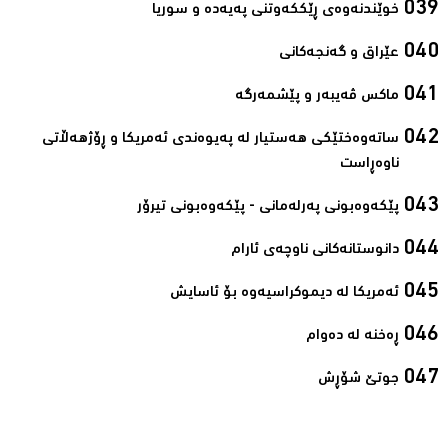
خوێندنەوەی ڕێککەوتنی پەیەدە و سوریا‌
عێراق و گەنجەکانی‌
ماکس ڤەیبەر و پێشمەرگە‌
ساتەوەختێکی هەستیار لە پەیوەندی ئەمریکا و ڕۆژهەڵاتی
ناوەڕاست‌
پێکەوەبونی پەرلەمانی - پێکەوەبونی تیرۆر‌
دانوستانەکانی ناوچەی ئارام‌
ئەمریکا لە دیموکراسیەوە بۆ ئاسایش‌
ڕەخنە لە دەوام‌
جوتێ شۆڕش‌