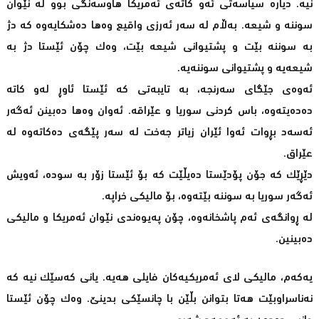
نیە. دیارە سیاسەتی ئەو کاتەی ئەمریکا هاوسەنگی بوو لە نێوان
سوننە و شیعە. بەڵام لە سەر ئەرزی واقیع وەها دەشکایەوە کە دژ
بە سوننە بێت و پشتیوانی شیعە بێت، وەک چۆن ئێستا دژ بە
شیعەیە و پشتیوانی سوننەیە.
ئەوەی جێگای سەرنجە، بە تایبەتی کە ئێستا ئاوڕ لەو کاتە
دەدەیتەوە، باس کردنی سوریا و عێراقە. ئەوان وەها دەبینن ئەگەر
ئەسەد بڕوات ئەوا ئێران زیاتر جەخت لە سەر پێگەی دەکاتەوە لە
عێراق.
دێڕێک کە جۆن پۆدێستا دەیڵێت کە بۆ ئێستا زۆر بە سودە، ئەویش
ئەگەر سوریا بە سوننە بێتەوە، بۆ مالیکی خراپە.
لە ڕوانگەی ئەم پاشخانەوە، چۆن پەیوەندی نێوان ئەمریکا و مالیکی
دەبینین.
یەکەم، مالیکی لای ئەمریکیەکان فایلی هەیە. یانی کەسێک نیە کە
نەناسراوبێت هەتا بتوانن بڵێن با چانسێکی بدینێ. وەک چۆن ئێستا