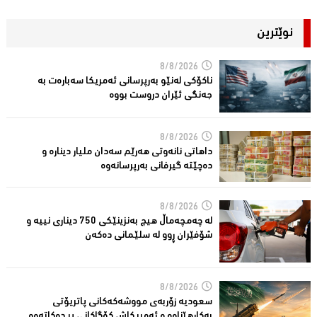
نوێترین
8/8/2026
ناكۆكی لەنێو بەرپرسانى ئەمریكا سەبارەت بە
جەنگی ئێران دروست بووە
8/8/2026
داهاتی نانەوتی هەرێم سەدان ملیار دینارە و
دەچێتە گیرفانی بەرپرسانەوە
8/8/2026
لە چەمچەماڵ هیچ بەنزینێکى 750 دیناری نییە و
شۆفێران ڕوو لە سلێمانى دەکەن
8/8/2026
سعودیە زۆربەی مووشەكەكانی پاتریۆتی
بەكارهێناوە و ئەمریكاش كۆگاكانی پڕ دەكاتەوە