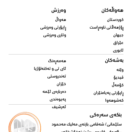
هەواڵەکان
وەرزش
کوردستان
هەواڵ
ڕۆژهەڵاتی ناوەڕاست
ڕاپۆرتی وەرزشی
جیهان
وتاری وەرزشی
عێراق
ئابوری
بەشەکان
هەمەڕەنگ
ئای تی و تەکنەلۆژیا
وێنە
تەندروستی
ڤیدیۆ
خێزان
کۆمەڵ
دەربارەی ئێمە
ڕاپۆرتی پەیامنێران
پەیوەندی
کەشوهەوا
ئەرشیف
بنکەی سەرەکی
سلێمانی/ شه‌قامی بازنه‌ی مه‌لیک مه‌حمود