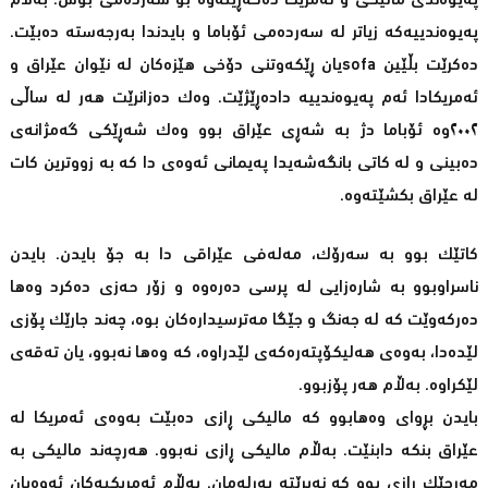
پەیوەندی مالیکی و ئەمریکا دەگەڕێتەوە بۆ سەردەمی بۆش. بەڵام
پەیوەندییەکە زیاتر لە سەردەمی ئۆباما و بایدندا بەرجەستە دەبێت.
دەکرێت بڵێین sofaیان ڕێکەوتنی دۆخی هێزەکان لە نێوان عێراق و
ئەمریکادا ئەم پەیوەندییە دادەڕێژێت. وەک دەزانرێت هەر لە ساڵی
٢٠٠٢وە ئۆباما دژ بە شەڕی عێراق بوو وەک شەڕێکی گەمژانەی
دەبینی و لە کاتی بانگەشەیدا پەیمانی ئەوەی دا کە بە زووترین کات
لە عێراق بکشێتەوە.
کاتێک بوو بە سەرۆک، مەلەفی عێراقی دا بە جۆ بایدن. بایدن
ناسراوبوو بە شارەزایی لە پرسی دەرەوە و زۆر حەزی دەکرد وەها
دەرکەوێت کە لە جەنگ و جێگا مەترسیدارەکان بوە، چەند جارێک پۆزی
لێدەدا، بەوەی هەلیکۆپتەرەکەی لێدراوە، کە وەها نەبوو، یان تەقەی
لێکراوە. بەڵام هەر پۆزبوو.
بایدن بڕوای وەهابوو کە مالیکی ڕازی دەبێت بەوەی ئەمریکا لە
عێراق بنکە دابنێت. بەڵام مالیکی ڕازی نەبوو. هەرچەند مالیکی بە
مەرجێک ڕازی بوو کە نەبرێتە پەرلەمان. بەڵام ئەمریکیەکان ئەوەیان