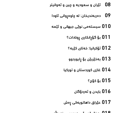
ئێران و سعودیە و چین و ئەوانیتر‌
دەربەندیخان: لە چاوەڕوانی ئاودا‌
سیستەمی نوێی جیهانی و ئێمە‌
بۆ گۆڕانکاری ڕونادات؟‌
ئۆکرانیا: خەتای کێیە؟‌
بەخێربێن بۆ ڕابوردوو‌
غازی کوردستان و تورکیا‌
بۆ کۆچ؟‌
بایدن و ئەردۆگان‌
عێراق داهاتویەکی ڕەش‌