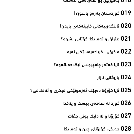
بەخێربێن بۆ سەردەمی بنەماڵە‌
کوردستان بەرەو باشور؟!‌
ئالنگەرییەکانی کابینەکەی بایدن!‌
عێراق و ئەمریکا: کۆتایی پشوو؟‌
ماکرۆن...فریادەرەسێکی نەرم‌
ئایا قەتەر چامپیونس لیگ دەباتەوە؟‌
بازرگانی ئازار‌
ئایا کۆرۆنا دەبێتە ئەزمونێکی فیکری و ئەخلاقی؟‌
کورد لە سەدەی بیست و یەکدا‌
کۆرۆنا و لە دایک بونی جڤات‌
جەنگی کۆرۆنای چین و ئەمریکا‌