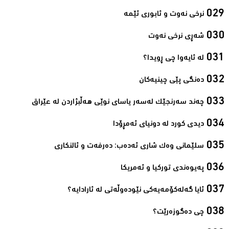
نرخی نەوت و ئابوری ئێمە‌
شەڕی نرخی نەوت‌
لە ئایەوا چی ڕویدا؟‌
دەنگی پێی چینیەکان‌
چەند سەرنجێک لەسەر یاسای نوێی هەڵبژاردن لە عێراق‌
دیدی کورد لە دونیای ئەمڕۆدا‌
سلێمانی وەک شاری ئەدەب: دەرفەت و ئالنکاری‌
پەیوەندی تورکیا و ئەمریکا‌
ئایا گەلەکۆمەیەکی نێودەوڵەتی لە ئارادایە؟‌
چی دەگوزەرێت؟‌