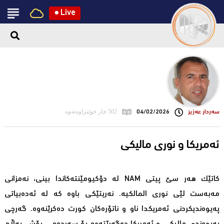
●
Live
سه‌ردار عه‌زیز
04/02/2026
502 جار خوێنراوەتەوە
ئەمریکا و نوری مالیکی
کاتێک هەر سێ پیتی NAM لە دۆکیومێنتەکاندا بینی، نەمزانی
مەبەست لێی نوری المالکیە. نەریتێکی باوە کە لە ئەدەبیاتی
پەیوەندیکردنی ئەمریکدا ناو و ناتۆرەکان کورت دەکرێنەوە. گەرچی