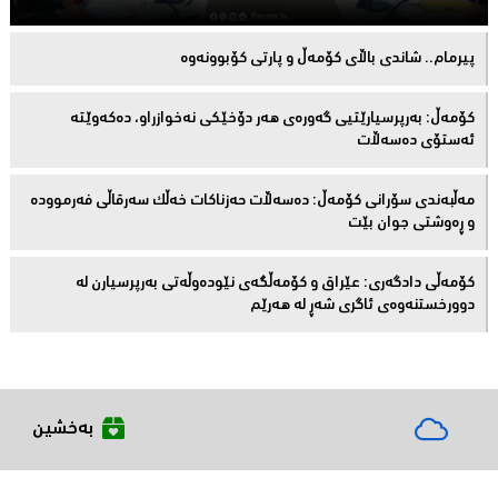
پیرمام.. شاندی باڵای كۆمه‌ڵ و پارتی كۆبوونه‌وه‌
كۆمەڵ: بەرپرسیارێتیی گەورەی هەر دۆخێکی نەخوازراو، دەكەوێتە
ئەستۆی دەسەڵات
مەڵبەندى سۆرانى کۆمەڵ: دەسەڵات حەزناکات خەڵک سەرقاڵى فەرموودە
و ڕەوشتى جوان بێت
کۆمەڵى دادگەرى: عێراق و كۆمەڵگەی نێودەوڵەتی بەرپرسیارن لە
دوورخستنەوەى ئاگری شەڕ لە هەرێم
بەخشین