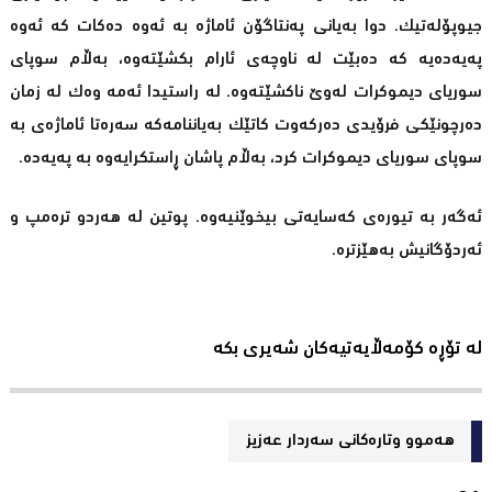
جیوپۆلەتیک. دوا بەیانی پەنتاگۆن ئاماژە بە ئەوە دەکات کە ئەوە
پەیەدەیە کە دەبێت لە ناوچەی ئارام بکشێتەوە، بەڵام سوپای
سوریای دیموکرات لەوێ ناکشێتەوە. لە راستیدا ئەمە وەک لە زمان
دەرچونێکی فرۆیدی دەرکەوت کاتێک بەیاننامەکە سەرەتا ئاماژەی بە
سوپای سوریای دیموکرات کرد، بەڵام پاشان ڕاستکرایەوە بە پەیەدە.
ئەگەر بە تیورەی کەسایەتی بیخوێنیەوە. پوتین لە هەردو ترەمپ و
ئەردۆگانیش بەهێزترە.
لە تۆڕە کۆمەڵایەتیەکان شەیری بکە
هەموو وتارەکانی سه‌ردار عه‌زیز