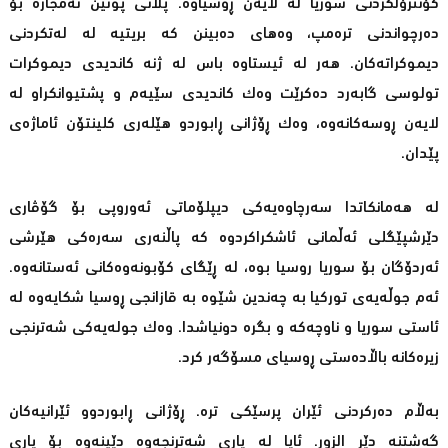
کۆنترۆڵکردنی سوریا لە لایەن ڕوسیاوە. پلانی پوتین ئەمجارە بۆ
دەرچواندنی ترەمپ، وەهای دەبینن کە بریتیە لە لەتکردنی
دیموکراتەکان. هەر لە ئیستاوە باس لە ژنە کاندیدی دیموکرات
تولوسی گابەرد دەکرێت وەک کاندیدی سێیەم و پشتیوانکراو لە
لایەن ڕوسەکانەوە، وەک ڕۆژانی ڕابوردو هێلەری کلینتۆن ئاماژەی
پێدان.
لە هەمانکاتدا سەرچاوەیەکی دیپلۆماتی ئەوروپی بۆ گۆڤاری
دێرشپێگلی ئەڵمانی ئاشکراکردوە کە پاڵنەری سەرەکی هێرشی
ئەردۆگان بۆ سوریا روسیا بوە، لە ڕێگای کۆبونەوەکانی ئەستانەوە.
ئەم جوڵەیەی تورکیا بە چەندین شێوە بە قازانجی ڕوسیا شکایەوە لە
ئاستی سوریا و ناوچەکە و بگرە دونیاشدا. وەک جولەیەکی شەترنجی
زیرەکانە باڵادەستی ڕوسیای مسۆگەر کرد.
بەڵام دەرکردنی ئێران پرسێکی ترە. ڕۆژانی ڕابوردوو ئێرانیەکان
گەشتنە دێر الزور. ئایا لە یاری شەترنجەوە دێینەوە بۆ یاری