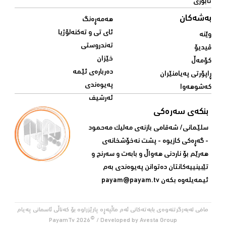
ئابوری
بەشەکان
هەمەڕەنگ
ئای تی و تەکنەلۆژیا
وێنە
تەندروستی
ڤیدیۆ
خێزان
کۆمەڵ
دەربارەی ئێمە
ڕاپۆرتی پەیامنێران
پەیوەندی
کەشوهەوا
ئەرشیف
بنکەی سەرەکی
سلێمانی/ شه‌قامی بازنه‌ی مه‌لیک مه‌حمود
- گه‌ڕه‌کی کازیوه‌ - پشت نه‌خۆشخانه‌ی‌
هه‌رێم بۆ ناردنی‌ هه‌واڵ و بابه‌ت و سه‌رنج و
تێبینییه‌كانتان ده‌توانن په‌یوه‌ندی‌ به‌م
ئیمه‌یله‌وه‌ بكه‌ن
payam@payam.tv
مافی لەبەرگرتنەوەی بابەتەکانی ئەم ماڵپەڕە پارێزراوە بۆ کەناڵی ئاسمانی پەیام
©
PayamTv
2026
/ Developed by
Avesta Group