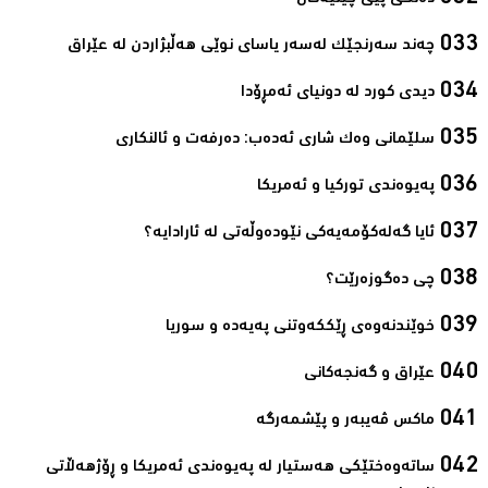
چەند سەرنجێک لەسەر یاسای نوێی هەڵبژاردن لە عێراق‌
دیدی کورد لە دونیای ئەمڕۆدا‌
سلێمانی وەک شاری ئەدەب: دەرفەت و ئالنکاری‌
پەیوەندی تورکیا و ئەمریکا‌
ئایا گەلەکۆمەیەکی نێودەوڵەتی لە ئارادایە؟‌
چی دەگوزەرێت؟‌
خوێندنەوەی ڕێککەوتنی پەیەدە و سوریا‌
عێراق و گەنجەکانی‌
ماکس ڤەیبەر و پێشمەرگە‌
ساتەوەختێکی هەستیار لە پەیوەندی ئەمریکا و ڕۆژهەڵاتی