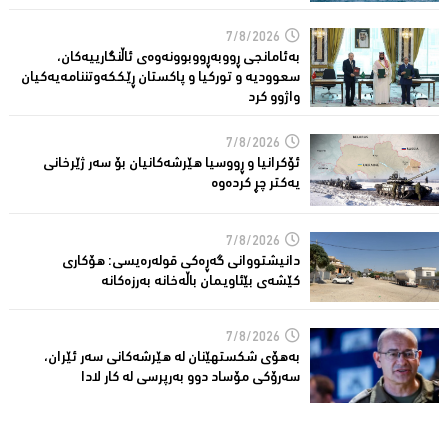
7/8/2026
بەئامانجی ڕووبەڕووبوونەوەی ئاڵنگارییەكان،
سعوودیە و توركیا و پاكستان ڕێككەوتننامەیەکیان
واژوو كرد
7/8/2026
ئۆكرانیا و ڕووسیا هێرشەكانیان بۆ سەر ژێرخانی
یەكتر چڕ كردەوە
7/8/2026
دانیشتووانى گەڕەكی قولەرەیسی: هۆکارى
کێشەى بێئاویمان باڵەخانە بەرزەكانە
7/8/2026
بەهۆى شکستهێنان لە هێرشەکانى سەر ئێران،
سەرۆكی مۆساد دوو بەرپرسی لە كار لادا