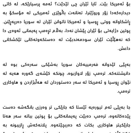
بۆ ئەمریکا بێت. ئایا ئێران چی لێدێت؟ ئەمە پرسیارێکە، لە کاتی
دیدارەکەدا زۆر وروژێنرا، تەنانەت باڵوێزی ئەمریکی لە مۆسکۆ بە
ڕاشکاوانە ووتی ڕوسیا و ئەمریکا ناتوانن ئێران لە سوریا دەرپەڕێنن.
پوتین دژایەتی بۆ ئێران پێشان نەدا، بەڵام تڕەمپ پەیمانی ئەوەی دا
کە نەهێڵێت ئێران سودمەندبێت لە دەستکەوتەکانی تێکشکانی
داعش.
بەپێی لێدوانە فەرمییەکان سوریا بەشێکی سەرەکی بوە لە
دانیشتنەکە. ترەمپ زۆر لاوازبوە، چونکە کێشەی گەورە هەیە لە
نێوان ڕوسیا و ئەمریکا لە سەر دەستوردان لە هەڵبژاردن و هاوکاری
ترەمپ.
جا بەپێی ئەم تیورەیە ئێستا کە جارێکی تر وەرزی بانگەشە دەست
پێدەکاتەوە، ترەمپ دەبێت پەیمانەکانی بۆ پوتین بباتە سەر هەتا
جارێکیتر هاوکاری بکات کە دەربچێتەوە. پلانەکەش ڕازیبونە بە