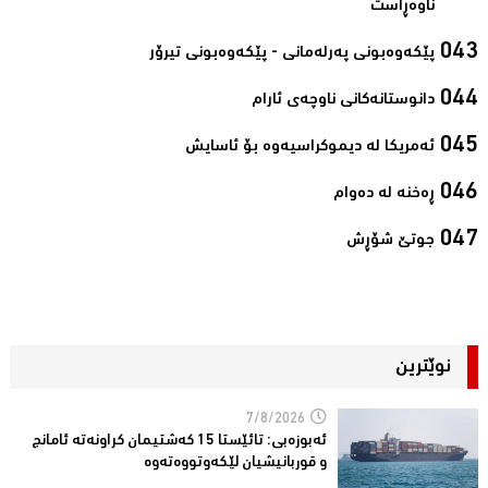
ناوەڕاست‌
پێکەوەبونی پەرلەمانی - پێکەوەبونی تیرۆر‌
دانوستانەکانی ناوچەی ئارام‌
ئەمریکا لە دیموکراسیەوە بۆ ئاسایش‌
ڕەخنە لە دەوام‌
جوتێ شۆڕش‌
نوێترین
7/8/2026
ئەبوزەبی: تائێستا 15 كەشتیمان كراونەتە ئامانج
و قوربانیشیان لێكەوتووەتەوە