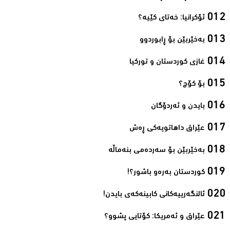
ئۆکرانیا: خەتای کێیە؟‌
بەخێربێن بۆ ڕابوردوو‌
غازی کوردستان و تورکیا‌
بۆ کۆچ؟‌
بایدن و ئەردۆگان‌
عێراق داهاتویەکی ڕەش‌
بەخێربێن بۆ سەردەمی بنەماڵە‌
کوردستان بەرەو باشور؟!‌
ئالنگەرییەکانی کابینەکەی بایدن!‌
عێراق و ئەمریکا: کۆتایی پشوو؟‌