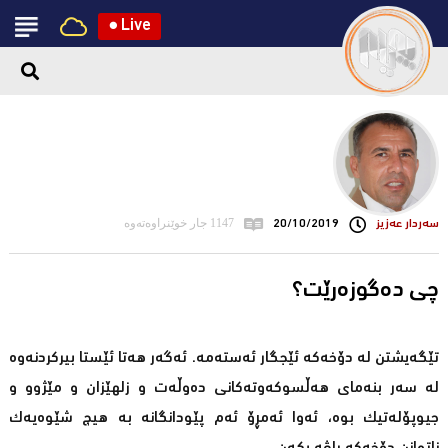
●
Live
سه‌ردار عه‌زیز
20/10/2019
1147 جار خوێنراوەتەوە
چی دەگوزەرێت؟
تێگەیشتن لە دۆخەکە ئێجگار ئەستەمە. ئەگەر هەتا ئێستا بیرکردنەوە
لە سەر بنەمای هەڵسوکەوتەکانی دەوڵەت و زلهێزان و مێژوو و
جیوپۆلەتیک بوە، ئەوا ئەمڕۆ ئەم پێودانگانە بە هیچ شێوەیەک