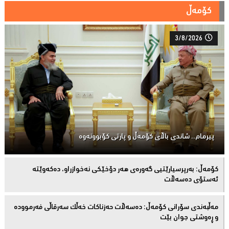
کۆمەڵ
3/8/2026
پیرمام.. شاندی باڵای كۆمه‌ڵ و پارتی كۆبوونه‌وه‌
كۆمەڵ: بەرپرسیارێتیی گەورەی هەر دۆخێکی نەخوازراو، دەكەوێتە
ئەستۆی دەسەڵات
مەڵبەندى سۆرانى کۆمەڵ: دەسەڵات حەزناکات خەڵک سەرقاڵى فەرموودە
و ڕەوشتى جوان بێت