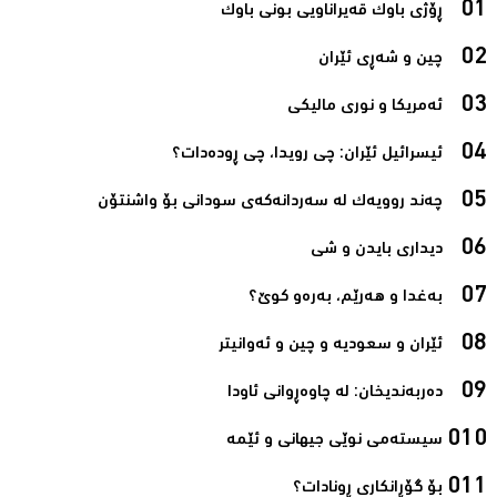
ڕۆژی باوک قەیراناویی بونی باوک‌
چین و شەڕی ئێران‌
ئەمریکا و نوری مالیکی‌
ئیسرائیل ئێران: چی رویدا، چی ڕودەدات؟‌
چەند روویەک لە سەردانەکەی سودانی بۆ واشنتۆن‌
دیداری بایدن و شی‌
بەغدا و هەرێم، بەرەو کوێ؟‌
ئێران و سعودیە و چین و ئەوانیتر‌
دەربەندیخان: لە چاوەڕوانی ئاودا‌
سیستەمی نوێی جیهانی و ئێمە‌
بۆ گۆڕانکاری ڕونادات؟‌