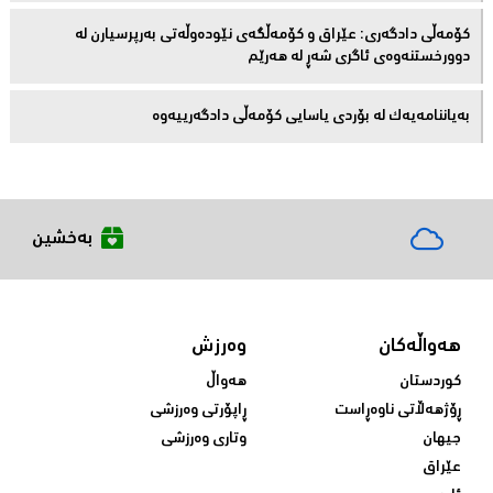
کۆمەڵى دادگەرى: عێراق و كۆمەڵگەی نێودەوڵەتی بەرپرسیارن لە
دوورخستنەوەى ئاگری شەڕ لە هەرێم
بەیاننامەیەک لە بۆردی یاسایی کۆمەڵی دادگەرییەوە
بەخشین
هەواڵەکان
وەرزش
کوردستان
هەواڵ
ڕۆژهەڵاتی ناوەڕاست
ڕاپۆرتی وەرزشی
جیهان
وتاری وەرزشی
عێراق