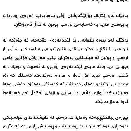
ناتوانن دۆخەکە ڕاڤە بکەن.
یەکێک لەو ڕێگایانە بۆ تێگەیشتن ڕۆڵی کەسایەتیە. ئەوەی ڕودەدات
پەیوەندی هەیە بە کەسایەتی ترەمپ، پوتین لە گەڵ ئەردۆگان.
یەکێک لەو تیورە بڵاوانەی بۆ لێکدانەوەی دۆخەکە، کە جۆرێکە لە
تیورەی پیلانگێڕی، دەتوانین ناوی بنێین تیورەی هیلسینکی. ساڵی پار
ترەمپ و پوتین لە هیلسنکی یەکتریان بینی، هەر پاش کۆتایی جامی
جیهانی. دیدارەکە مایەی لێکدانەوەی زۆربوو لە ئەمریکا و دونیادا. بە
گشتی ترەمپ تیایدا زۆر لاواز و هەرزە دەرکەوت. کەسێک کە زۆر
موعجیبی پوتینەو وەهای دەبینێت کە کەسێکی بەهێزە. خۆشی وەها
دەبینێت کە لاوازە بەڵام بە لاسایی و نزیکی لەگەڵ ئەم کەسانەدا
ئەوا بەهێز دەبێت.
تیورەی پیلانگێڕییەکە وەهایە کە ترەمپ لە دانیشتنەکەی هیلسینکی
بەوە ڕازی بوە کە سوریا بۆ ڕوسیا بێت و ڕوسیاش ڕازی بوە کە عێراق