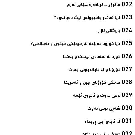
ماکرۆن...فریادەرەسێکی نەرم‌
ئایا قەتەر چامپیونس لیگ دەباتەوە؟‌
بازرگانی ئازار‌
ئایا کۆرۆنا دەبێتە ئەزمونێکی فیکری و ئەخلاقی؟‌
کورد لە سەدەی بیست و یەکدا‌
کۆرۆنا و لە دایک بونی جڤات‌
جەنگی کۆرۆنای چین و ئەمریکا‌
نرخی نەوت و ئابوری ئێمە‌
شەڕی نرخی نەوت‌
لە ئایەوا چی ڕویدا؟‌
دەنگی پێی چینیەکان‌