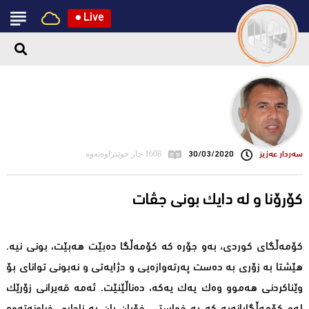
●
Live
سه‌ردار عه‌زیز
30/03/2020
1608 جار خوێنراوەتەوە
کۆرۆنا و لە دایک بونی جڤات
کۆمەڵگای کوردی، بەو جۆرە کە کۆمەڵگا دەبێت هەبێت، بونی نیە.
هێشتا بە زۆری بە دەست پەرتەوازەیی و دژایەتی و نەبونی توانای بۆ
وێناکردنی هەموو وەک یەک یەکە، دەناڵێنێت. ئەمە قەیرانی زۆرێک