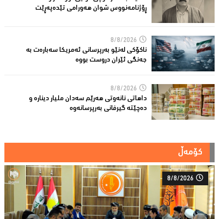
ڕۆژنامەنووس شوان هەورامی تێدەپەڕێت
8/8/2026
ناكۆكی لەنێو بەرپرسانى ئەمریكا سەبارەت بە
جەنگی ئێران دروست بووە
8/8/2026
داهاتی نانەوتی هەرێم سەدان ملیار دینارە و
دەچێتە گیرفانی بەرپرسانەوە
کۆمەڵ
8/8/2026