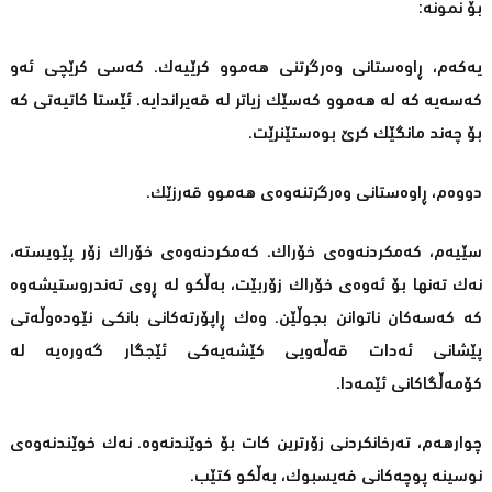
بۆ نمونە:
یەکەم، ڕاوەستانی وەرگرتنی هەموو کرێیەک. کەسی کرێچی ئەو
کەسەیە کە لە هەموو کەسێک زیاتر لە قەیراندایە. ئێستا کاتیەتی کە
بۆ چەند مانگێک کرێ بوەستێنرێت.
دووەم، ڕاوەستانی وەرگرتنەوەی هەموو قەرزێک.
سێیەم، کەمکردنەوەی خۆراک. کەمکردنەوەی خۆراک زۆر پێویستە،
نەک تەنها بۆ ئەوەی خۆراک زۆربێت، بەڵکو لە ڕوی تەندروستیشەوە
کە کەسەکان ناتوانن بجوڵێن. وەک ڕاپۆرتەکانی بانکی نێودەوڵەتی
پێشانی ئەدات قەڵەویی کێشەیەکی ئێجگار گەورەیە لە
کۆمەڵگاکانی ئێمەدا.
چوارهەم، تەرخانکردنی زۆرترین کات بۆ خوێندنەوە. نەک خوێندنەوەی
نوسینە پوچەکانی فەیسبوک، بەڵکو کتێب.