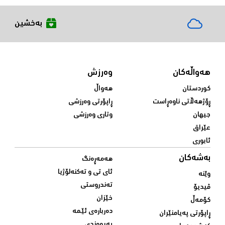
بەخشین
هەواڵەکان
وەرزش
کوردستان
هەواڵ
ڕۆژهەڵاتی ناوەڕاست
ڕاپۆرتی وەرزشی
جیهان
وتاری وەرزشی
عێراق
ئابوری
بەشەکان
هەمەڕەنگ
ئای تی و تەکنەلۆژیا
وێنە
تەندروستی
ڤیدیۆ
خێزان
کۆمەڵ
دەربارەی ئێمە
ڕاپۆرتی پەیامنێران
پەیوەندی