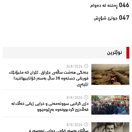
ڕەخنە لە دەوام‌
جوتێ شۆڕش‌
نوێترین
8/8/2026
جەنگی هەشت ساڵەی عێراق ـ ئێران کە ملیۆنێک
قوربانى خستەوە 38 ساڵ بەسەر كۆتاییهاتنیدا
تێپەڕى
8/8/2026
دژی گرانیی سووتەمەنی و خراپی ژیانی خەڵك لە
قەڵادزێ‌ گردبوونەوە بەڕێوەچوو
8/8/2026
ساڵێك بەسەر كۆچی دوایی نووسەر و