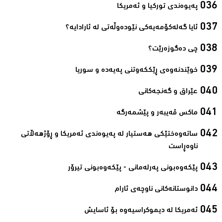
پەیوەندی تورکیا و ئەمریکا‌
ئایا گەلەکۆمەیەکی نێودەوڵەتی لە ئارادایە؟‌
چی دەگوزەرێت؟‌
خوێندنەوەی ڕێککەوتنی پەیەدە و سوریا‌
عێراق و گەنجەکانی‌
ماکس ڤەیبەر و پێشمەرگە‌
ساتەوەختێکی هەستیار لە پەیوەندی ئەمریکا و ڕۆژهەڵاتی
ناوەڕاست‌
پێکەوەبونی پەرلەمانی - پێکەوەبونی تیرۆر‌
دانوستانەکانی ناوچەی ئارام‌
ئەمریکا لە دیموکراسیەوە بۆ ئاسایش‌