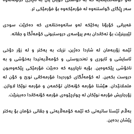
لەو کۆمەڵگایانەیە کە بە خواستی خۆیان یان بە ناچاری خراونەتەوە
سەر ڕێگای گواستنەوە لە فۆرمێکەوە بۆ فۆرمێکی تر.
قەیرانی کۆرۆنا یەکێکە لەو ساتەوەختانەی کە دەکرێت سودی
لێببینرێت بۆ تەکاندان بەم پرۆسەی دروستبونی کۆمەڵگا و جڤاتە.
ئێمە زۆربەمان لە شاردا دەژین، نزیک بە یەکتر و لە زۆر دۆخی
ئاسایشی و ئابوری و تەندروستی و کۆمەڵایەتیدا بەخۆشی و بە
ناخۆشی پێکەوەین. بۆیە ناچارییە کە دەبێت فۆرمێکی پێکەوەبون
دروست بکەین. لە کۆمەڵگای کوردیدا فۆرمەکانی نوێ و کۆن لە
ململانێدان. هێشتا فۆرمە کۆنەکان تۆکمەن و فۆرمە نوێکا لاوازن.
زۆرجاریش فۆرمە نوێکان لە چوارچێوەی فۆرمە کۆنەکاندا دەبینرێت.
بەڵام ئێستا ساتیەتی کە ئێمە کۆمەڵایەتی و جڤاتی خۆمان بۆ یەکتر
پێشان بدەین.