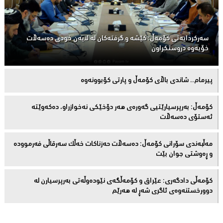
سەركردایەتی كۆمەڵ: كێشە و گرفتەكان لە لایەن خودی دەسەڵات
خۆیەوە دروستكراون
پیرمام.. شاندی باڵای كۆمه‌ڵ و پارتی كۆبوونه‌وه‌
كۆمەڵ: بەرپرسیارێتیی گەورەی هەر دۆخێکی نەخوازراو، دەكەوێتە
ئەستۆی دەسەڵات
مەڵبەندى سۆرانى کۆمەڵ: دەسەڵات حەزناکات خەڵک سەرقاڵى فەرموودە
و ڕەوشتى جوان بێت
کۆمەڵى دادگەرى: عێراق و كۆمەڵگەی نێودەوڵەتی بەرپرسیارن لە
دوورخستنەوەى ئاگری شەڕ لە هەرێم