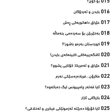
بۆ کۆچ؟‌
بایدن و ئەردۆگان‌
عێراق داهاتویەکی ڕەش‌
بەخێربێن بۆ سەردەمی بنەماڵە‌
کوردستان بەرەو باشور؟!‌
ئالنگەرییەکانی کابینەکەی بایدن!‌
عێراق و ئەمریکا: کۆتایی پشوو؟‌
ماکرۆن...فریادەرەسێکی نەرم‌
ئایا قەتەر چامپیونس لیگ دەباتەوە؟‌
بازرگانی ئازار‌
ئایا کۆرۆنا دەبێتە ئەزمونێکی فیکری و ئەخلاقی؟‌