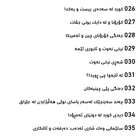
کورد لە سەدەی بیست و یەکدا‌
کۆرۆنا و لە دایک بونی جڤات‌
جەنگی کۆرۆنای چین و ئەمریکا‌
نرخی نەوت و ئابوری ئێمە‌
شەڕی نرخی نەوت‌
لە ئایەوا چی ڕویدا؟‌
دەنگی پێی چینیەکان‌
چەند سەرنجێک لەسەر یاسای نوێی هەڵبژاردن لە عێراق‌
دیدی کورد لە دونیای ئەمڕۆدا‌
سلێمانی وەک شاری ئەدەب: دەرفەت و ئالنکاری‌