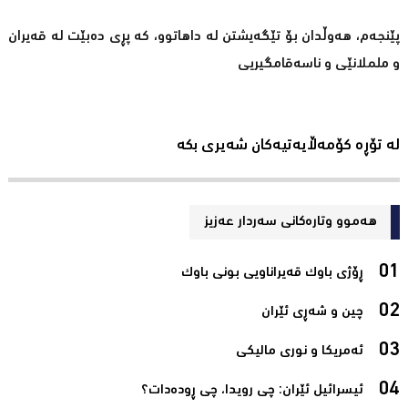
پێنجەم، هەوڵدان بۆ تێگەیشتن لە داهاتوو، کە پڕی دەبێت لە قەیران
و ململانێی و ناسەقامگیریی
لە تۆڕە کۆمەڵایەتیەکان شەیری بکە
هەموو وتارەکانی سه‌ردار عه‌زیز
ڕۆژی باوک قەیراناویی بونی باوک‌
چین و شەڕی ئێران‌
ئەمریکا و نوری مالیکی‌
ئیسرائیل ئێران: چی رویدا، چی ڕودەدات؟‌