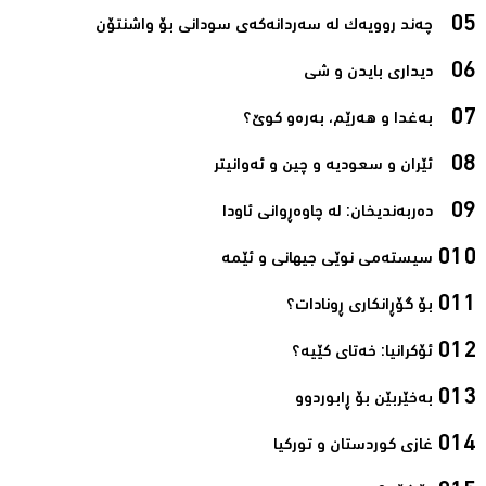
چەند روویەک لە سەردانەکەی سودانی بۆ واشنتۆن‌
دیداری بایدن و شی‌
بەغدا و هەرێم، بەرەو کوێ؟‌
ئێران و سعودیە و چین و ئەوانیتر‌
دەربەندیخان: لە چاوەڕوانی ئاودا‌
سیستەمی نوێی جیهانی و ئێمە‌
بۆ گۆڕانکاری ڕونادات؟‌
ئۆکرانیا: خەتای کێیە؟‌
بەخێربێن بۆ ڕابوردوو‌
غازی کوردستان و تورکیا‌