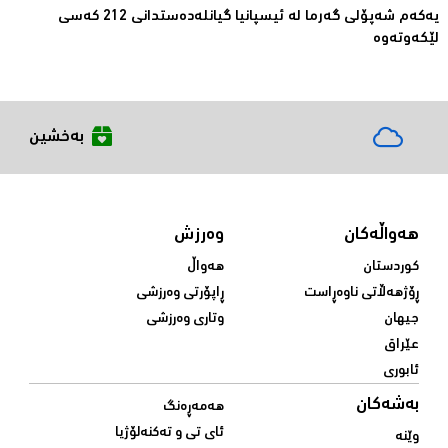
یەكەم شەپۆلی گەرما لە ئیسپانیا گیانلەدەستدانی 212 كەسی
لێكەوتەوە
بەخشین
هەواڵەکان
وەرزش
کوردستان
هەواڵ
ڕۆژهەڵاتی ناوەڕاست
ڕاپۆرتی وەرزشی
جیهان
وتاری وەرزشی
عێراق
ئابوری
بەشەکان
هەمەڕەنگ
ئای تی و تەکنەلۆژیا
وێنە