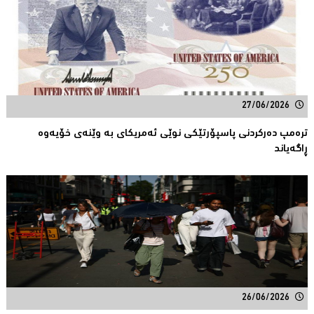
27/06/2026
ترەمپ دەركردنی پاسپۆرتێكی نوێی ئەمریكاى بە وێنەی خۆیەوە
ڕاگەیاند
26/06/2026