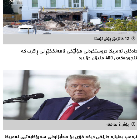
12 کاتژمێر پێش ئێستا
دادگای ئەمریكا دروستكردنی هۆڵێكی ئاهەنگگێڕانی ڕاگرت كە
تێچووەكەی 400 ملیۆن دۆلارە
پێش 2 هەفتە
ترەمپ بەنیازە جارێكی دیكە خۆی بۆ هەڵبژاردنی سەرۆكایەتیی ئەمریكا