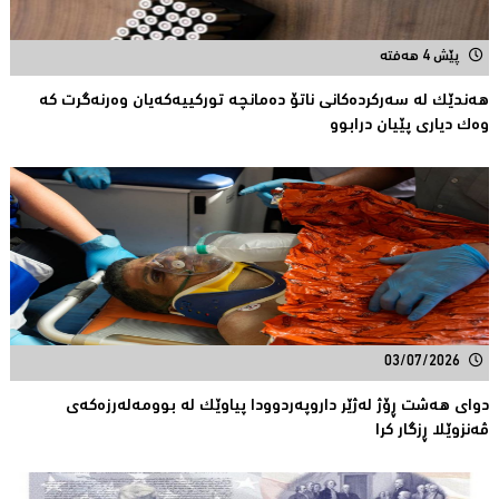
پێش 4 هەفتە
هەندێک لە سەركردەكانی ناتۆ دەمانچە تورکییەکەیان وەرنەگرت کە
وەک دیارى پێیان درابوو
03/07/2026
دوای هەشت ڕۆژ لەژێر داروپەردوودا پیاوێك لە بوومەلەرزەكەی
ڤەنزوێلا ڕزگار كرا