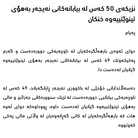
نزیکەى 50 كەس لە بیابانەكانی نەیجەر بەهۆی
تینوێتییەوە خنکان
پەیام
دوای ئەوەی بارهەڵگرەكەیان لە ناوچەیەكی دوورەدەست و گەرم
پەكیكەوتك 49 كەس لە بیابانەكانی نەیجەر بەهۆی تینوێتییەوە
گیانیان لەدەست دا.
دەسەڵاتدارانی خۆجێی لە باكووری نەیجەر ڕایانگەیاند، 49 كەس لە
ناوچەیەكی بیابانیی دوورەدەست لە نزیك سنوورەكانی جەزائیر و مالی
بەهۆی تینوێتییەوە گیانیان لەدەست داوە، ڕووداوەكە دوای ئەوە
هات كە بارهەڵگرەكەیان لە كاتی گەڕانەوەیان لە وڵاتی مالی پەكی
كەوتووە.