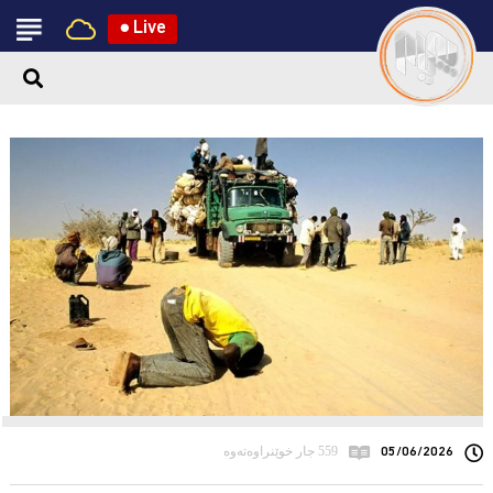
●
Live
05/06/2026
559 جار خوێنراوەتەوە