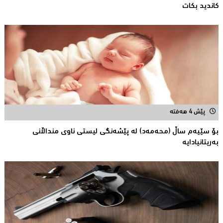
كاندید بكات
پێش 4 هەفتە
بۆ سێیەم ساڵ (محەمەد) لە پێشەنگی لیستی ناوی منداڵانى
بەریتانیادایە