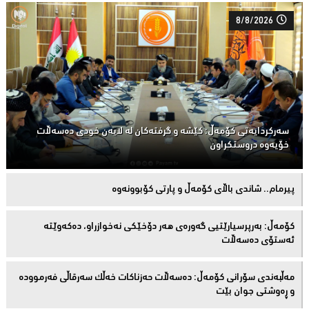
8/8/2026
سەركردایەتی كۆمەڵ: كێشە و گرفتەكان لە لایەن خودی دەسەڵات
خۆیەوە دروستكراون
پیرمام.. شاندی باڵای كۆمه‌ڵ و پارتی كۆبوونه‌وه‌
كۆمەڵ: بەرپرسیارێتیی گەورەی هەر دۆخێکی نەخوازراو، دەكەوێتە
ئەستۆی دەسەڵات
مەڵبەندى سۆرانى کۆمەڵ: دەسەڵات حەزناکات خەڵک سەرقاڵى فەرموودە
و ڕەوشتى جوان بێت