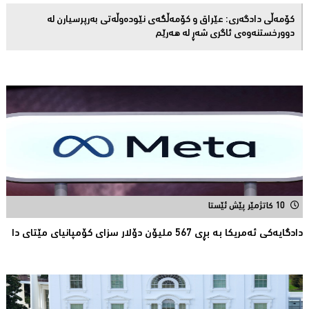
کۆمەڵى دادگەرى: عێراق و كۆمەڵگەی نێودەوڵەتی بەرپرسیارن لە
دوورخستنەوەى ئاگری شەڕ لە هەرێم
10 کاتژمێر پێش ئێستا
دادگایەكی ئەمریكا بە بڕی 567 ملیۆن دۆلار سزای كۆمپانیای مێتای دا