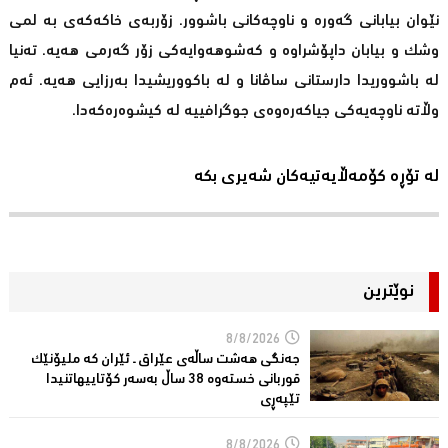
نێوان بیابانی گەورە و ناوچەكانی باشوور. زۆربەی خاكەكەی بە لمی
وشك و بیابان داپۆشراوە و كەشوهەوایەكی زۆر گەرمی هەیە. تەنیا
لە باشووریدا دارستانی ساڤانا و لە باكووریشیدا بەرزایی هەیە. ئەم
وڵاتە ناوچەیەكی جیاكەرەوەی جوگرافییە لە كیشوەرەكەدا.
لە تۆڕە کۆمەڵایەتیەکان شەیری بکە
نوێترین
8/8/2026
جەنگی هەشت ساڵەی عێراق ـ ئێران کە ملیۆنێک
قوربانى خستەوە 38 ساڵ بەسەر كۆتاییهاتنیدا
تێپەڕى
8/8/2026