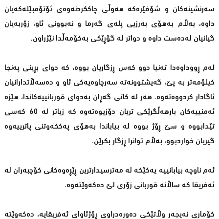
سەرنشینەكان و شۆفێرەكە هەوڵی چاككردنەوەی ئۆتۆمبێلەكەیان
داوە، بەڵام بەهۆی بەرزیی پلەی گەرما و نەبوونی ئاو، زۆربەیان
گیانیان لەدەست داوە و دواتر لە گۆڕێكی بەكۆمەڵدا نێژراون.
لەم ڕووداوەدا تەنیا دوو كەس ڕزگاریان بووە، كە دوای بڕینی پەنجا
كیلۆمەتر بە پێ، گەیشتوونەتە سەرچاوەیەكی ئاو و دەسەڵاتدارانیان
ئاگادار كردووەتەوە. هەر لە كاتی گەڕان بەدوای قوربانییەكاندا، هێزە
ئەمنییەكان بارهەڵگرێكی تریان دۆزیوەتەوە كە زیاتر لە 60 كەسی
تێدابووە و سێ ڕۆژ بووە لە بیاباندا بەهۆی پەككەوتنی پاترییەوە
گیریان خواردبوو، بەڵام توانرا ڕزگار بكرێن.
ئەم ناوچە بیابانییە یەكێكە لە مەترسیدارترین ڕێڕەوەكانی كۆچبەران لە
ئەفریقا كە ساڵانە قوربانی زۆری لێ دەكەوێتەوە.
كۆماری نەیجەر وڵاتێكی دەورەدراوی ڕۆژئاوای ئەفریقایە، دەكەوێتە