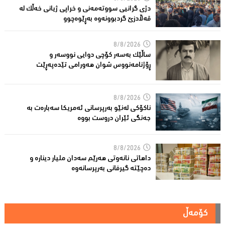
دژی گرانیی سووتەمەنی و خراپی ژیانی خەڵك لە
قەڵادزێ‌ گردبوونەوە بەڕێوەچوو
8/8/2026
ساڵێك بەسەر كۆچی دوایی نووسەر و
ڕۆژنامەنووس شوان هەورامی تێدەپەڕێت
8/8/2026
ناكۆكی لەنێو بەرپرسانى ئەمریكا سەبارەت بە
جەنگی ئێران دروست بووە
8/8/2026
داهاتی نانەوتی هەرێم سەدان ملیار دینارە و
دەچێتە گیرفانی بەرپرسانەوە
کۆمەڵ