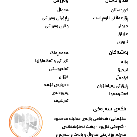
هەواڵەکان
وەرزش
کوردستان
هەواڵ
ڕۆژهەڵاتی ناوەڕاست
ڕاپۆرتی وەرزشی
جیهان
وتاری وەرزشی
عێراق
ئابوری
بەشەکان
هەمەڕەنگ
ئای تی و تەکنەلۆژیا
وێنە
تەندروستی
ڤیدیۆ
خێزان
کۆمەڵ
دەربارەی ئێمە
ڕاپۆرتی پەیامنێران
پەیوەندی
کەشوهەوا
ئەرشیف
بنکەی سەرەکی
سلێمانی/ شه‌قامی بازنه‌ی مه‌لیک مه‌حمود
- گه‌ڕه‌کی کازیوه‌ - پشت نه‌خۆشخانه‌ی‌
هه‌رێم بۆ ناردنی‌ هه‌واڵ و بابه‌ت و سه‌رنج و