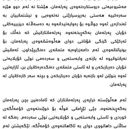
مەشروعیەتى دروستکردنەوەى پەرلەمان، هێشتا نە ئەم دوو هێزە
سەرەکییە هەستى بەرپرسیارێتى نەتەوەیى و نیشتمانییان بە
ئەندازەى ئەوە جوڵاوە بۆ رەوایەتیدانەوە بە دەسەڵاتە حیزبییەکانى
خۆیان، پەرلەمان بەگەڕبخەنەوە. پەرلەمانتارانیش کە خەڵک بۆ
ئەرکێکى گرنگى قۆناخى دواى هەڵوەشانەوەى پەرلەمان، بۆ
بونیاتنانەوەى ئەم دامەزراوەیە متمانەى دەنگیپێداون، ئەمانیش
نەیانتوانیوە لە بازنەى وابەستەیى و سەردەمى نوێى کۆیلایەتى
خۆیان دەربازبکەن و لە ئاستى متمانەى دەنگدەرەکانیان بن، ئازایەتیی
ئەوە بنوێنن لەو بازنەیە خۆیان دەربازبکەن و بچنە سەر کارەکانیان لە
پەرلەمان.
ئەم هەڵوێستە خراپەى پەرلەمانتاران کە ئامادەنین بچن پەرلەمان
بەگەڕبخەنەوە، جێى تێڕامانى قوڵە بۆ خوێندنەوەى کۆمەڵگەى
کوردى و ئاستى وابەستەیی و کۆیلایەتیی نوێى سەردەم. رەنگە لە
ساڵانى داهاتووى دواى بە ئاگاهاتنەوەى کۆمەڵگە، تێگەیشتن لەم