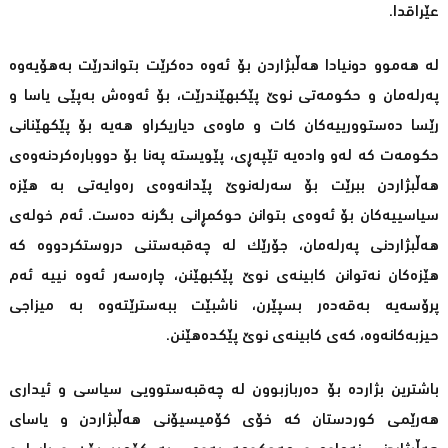
عێراقدا.
لە هەموو دونیادا هەڵبژاردن بۆ ئەوە دەکرێت بتواندرێت بەهۆیەوە
پەرلەمان و حکومەتى نوێ پێکبهێندرێت، بۆ ئەوەش بەپێى یاسا و
رێسا دەستوورییەکان کات و ماوەى دیاریکراو هەیە بۆ پێکهێنانى
حکومەت کە لەو وادەیە تێپەڕی، پێویستە پەنا بۆ دووبارەکردنەوەى
هەڵبژاردن ببرێت بۆ سەرلەنوێ پێدانەوەى رەوایەتى بە هێزە
سیاسییەکان بۆ ئەوەى بتوانن حوکمڕانى بگرنە دەست. ئەم خولەى
هەڵبژاردنى پەرلەمان، جۆرێک لە چەقبەستنى دروستکردووە کە
هێزەکان نەتوانن کابینەى نوێ پێکبهێنن، چارەسەر ئەوە نییە ئەم
پرۆسەیە بەقەدەر بسپێرن، ناشبێت ببەسترێتەوە بە میزاجى
حیزبەکانەوە، کەى کابینەى نوێ پێکدەهێنن.
باشترین بژاردە بۆ دەربازبوون لە چەقبەستوویى سیاسى و ئیدارى
هەرێمى کوردستان کە خۆى کۆمیسیۆنى هەڵبژاردن و یاساى