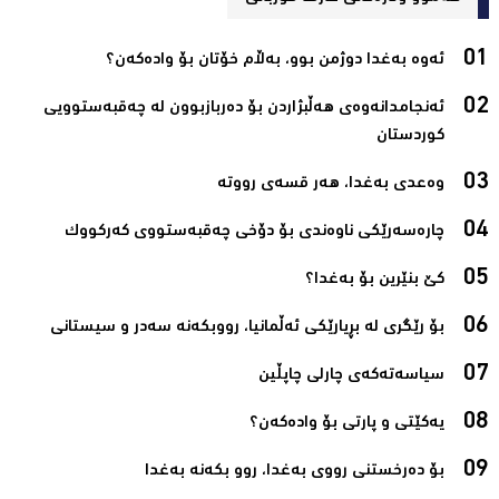
ئەوە بەغدا دوژمن بوو، بەڵام خۆتان بۆ وادەکەن؟‌
ئەنجامدانەوەى هەڵبژاردن بۆ دەربازبوون لە چەقبەستوویى
کوردستان‌
وەعدى بەغدا، هەر قسەى رووتە‌
چارەسەرێکى ناوەندى بۆ دۆخى چەقبەستووى کەرکووک‌
کێ بنێرین بۆ بەغدا؟‌
بۆ رێگری لە بڕیارێکى ئەڵمانیا، رووبکەنە سەدر و سیستانى‌
سیاسەتەکەى چارلى چاپڵین‌
یەکێتی و پارتی بۆ وادەکەن؟‌
بۆ دەرخستنی رووی بەغدا، روو بکەنە بەغدا‌