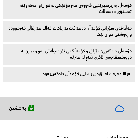
كۆمەڵ: بەرپرسیارێتیی گەورەی هەر دۆخێکی نەخوازراو، دەكەوێتە
ئەستۆی دەسەڵات
مەڵبەندى سۆرانى کۆمەڵ: دەسەڵات حەزناکات خەڵک سەرقاڵى فەرموودە
و ڕەوشتى جوان بێت
کۆمەڵى دادگەرى: عێراق و كۆمەڵگەی نێودەوڵەتی بەرپرسیارن لە
دوورخستنەوەى ئاگری شەڕ لە هەرێم
بەیاننامەیەک لە بۆردی یاسایی کۆمەڵی دادگەرییەوە
بەخشین