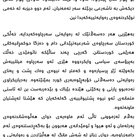
دیکەش بە ناشەرعى بچێتە سەر تەمەنیان، ئەم دوو حیزبە لە خەمى
نوێکردنەوەى رەوایەتییەکەیدا نین.
بەهێزیی هەر دەسەڵاتێک لە رەوایەتى سەرچاوەکەیدایە، خەڵکى
کوردستان سەرچاوەى شەرعیەتپێدانى دام و دەزگا حوکمڕانیەکانى
هەرێمى کوردستانن. گەرچى چەند ساڵێکە نائومێدى خەڵک
بەپرۆسەى سیاسی وایکردووە هێزى ئەو سەرچاوە میللییەش
بکەوێتە ژێر پرسیارەوە و کەمتر لە نیوەى وەک پشت و پەناى
رەوایەتى دەسەڵاتى خۆبەڕێوەبەرى کورد بمێنێتەوە. بەدیاریکراوى
نەدەبوو پارتى و یەکێتی هێندە بێباک و بێدەربەست بن لە ئاستی
متمانەى ئەو نیوە پشتیوانییەى گەلەکەیان کە هێشتا لەپشتیان
ماونەتەوە.
بەڵام ئەزموونى تاڵى ئەم ماوەیەى دواى هەڵوەشاندنەوەى
پەرلەمان و ئەو هیوا و ئومێدانەى هەبوون بۆ بەگەڕخستنەوەى ئەم
دامەزراوەیە، دواى زیاتر لە شەش مانگ لە هەڵبژاردن و رەوایەتى و