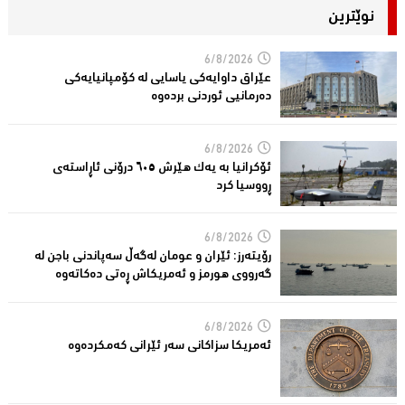
نوێترین
6/8/2026
عێراق داوایەکی یاسایی لە کۆمپانیایه‌كی
دەرمانیى ئوردنی بردەوە
6/8/2026
ئۆکرانیا بە یەک هێرش ٦٠٥ درۆنی ئاڕاستەى
ڕووسیا کرد
6/8/2026
رۆیتەرز: ئێران و عومان لەگەڵ سەپاندنی باجن لە
گەرووی هورمز و ئەمریکاش ڕەتی دەکاتەوە
6/8/2026
ئه‌مریكا سزاكانی سه‌ر ئێرانی كه‌مكرده‌وه‌