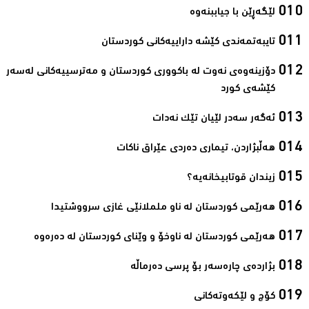
لێگه‌ڕێن با جیاببنه‌وه‌‌
تایبه‌تمه‌ندی كێشه‌ داراییه‌كانی کوردستان‌
دۆزینه‌وه‌ی نه‌وت له‌ باكووری كوردستان و مه‌ترسییه‌كانی له‌سه‌ر
كێشه‌ی كورد‌
ئه‌گه‌ر سه‌در لێیان تێك نه‌دات‌
هه‌ڵبژاردن، تیماری ده‌ردی عێراق ناكات‌
زیندان قوتابیخانه‌یه‌؟‌
هه‌رێمی كوردستان له‌ ناو ململانێی غازی سرووشتیدا‌
هه‌رێمی كوردستان له‌ ناوخۆ و وێنای كوردستان له‌ ده‌ره‌وه‌
بژارده‌ی چاره‌سه‌ر بۆ پرسی ده‌رماڵه‌‌
كۆچ و لێكه‌وته‌كانی‌