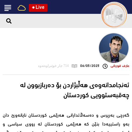
●
Live
عارف قوربانی
06/05/2025
714 جار خوێنراوەتەوە
ئەنجامدانەوەى هەڵبژاردن بۆ دەربازبوون لە
چەقبەستوویى کوردستان
گەرچى بەرپرس و دەسەڵاتدارانى هەرێمى کوردستان نایانەوێ دان
بەو راستییەدا بنێن کە هەرێمى کوردستان لە رووى سیاسى و