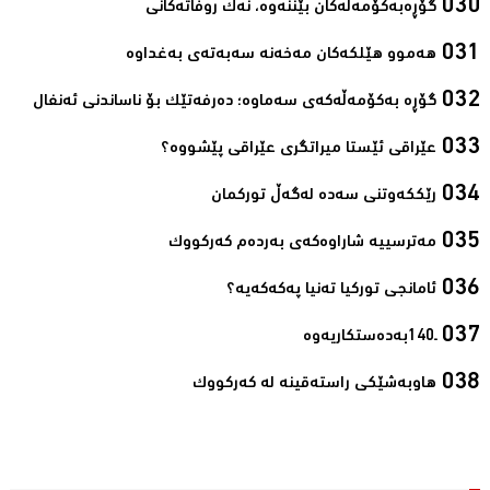
گۆڕەبەكۆمەڵەكان بێننەوە، نەك روفاتەكانی‌
هەموو هێلكەكان مەخەنە سەبەتەی بەغداوە‌
گۆڕە بەكۆمەڵەكەی سەماوە؛ دەرفەتێك بۆ ناساندنی ئەنفال‌
عێراقی ئێستا میراتگری عێراقی پێشووە؟‌
رێككەوتنی سەدە لەگەڵ توركمان‌
مەترسییە شاراوەكەی بەردەم كەركووك‌
ئامانجی توركیا تەنیا پەكەكەیە؟‌
ـ140به‌ده‌ستكاریه‌وه‌‌
هاوبەشێكی راستەقینە لە كەركووك‌