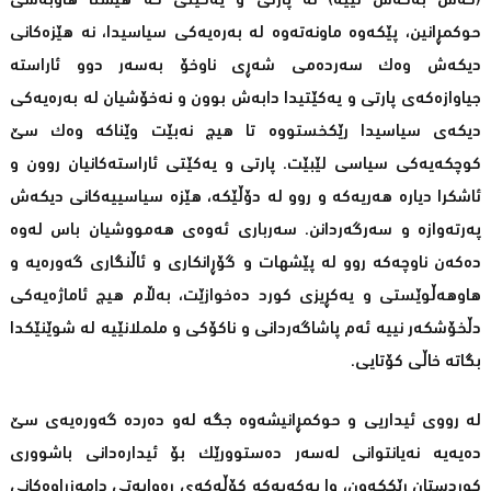
(کەس بەکەس نییە) نە پارتى و یەکێتی کە هێشتا هاوبەشى
حوکمڕانین، پێکەوە ماونەتەوە لە بەرەیەکى سیاسیدا، نە هێزەکانى
دیکەش وەک سەردەمى شەڕى ناوخۆ بەسەر دوو ئاراستە
جیاوازەکەى پارتى و یەکێتیدا دابەش بوون و نەخۆشیان لە بەرەیەکى
دیکەى سیاسیدا رێکخستووە تا هیچ نەبێت وێناکە وەک سێ
کوچکەیەکى سیاسى لێبێت. پارتى و یەکێتی ئاراستەکانیان روون و
ئاشکرا دیارە هەریەکە و روو لە دۆڵێکە، هێزە سیاسییەکانى دیکەش
پەرتەوازە و سەرگەردانن. سەربارى ئەوەى هەمووشیان باس لەوە
دەکەن ناوچەکە روو لە پێشهات و گۆڕانکارى و ئاڵنگارى گەورەیە و
هاوهەڵوێستی و یەکڕیزى کورد دەخوازێت، بەڵام هیچ ئاماژەیەکى
دڵخۆشکەر نییە ئەم پاشاگەردانى و ناکۆکى و ململانێیە لە شوێنێکدا
بگاتە خاڵى کۆتایى.
لە رووی ئیداریى و حوکمڕانیشەوە جگە لەو دەردە گەورەیەى سێ
دەیەیە نەیانتوانى لەسەر دەستوورێک بۆ ئیدارەدانى باشوورى
کوردستان رێککەون، وا یەکەیەکە کۆڵەکەى رەوایەتى دامەزراوەکانى