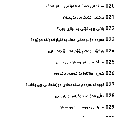
سلێمانی ده‌بێته‌ هه‌رێمی سه‌ربه‌خۆ؟‌
یەکێتی کۆنگرەی بۆچییە؟‌
پارتی و یه‌كێتی به‌ نیازی چین؟‌
فەردە دۆلارەکانی مەلا بەختیار کەوتنە کوێوە؟‌
بایكۆت وەك پرۆژەیەك بۆ چاكسازی‌
هه‌ڵگرتنى به‌رپرسیارێتیى تاوان‌
شەڕی رۆژئاوا بۆ كوردی باكوورە‌
كورد له‌به‌رده‌م سته‌مكاری دوژمنه‌كانی چی بكات؟‌
خاڵی ناكۆك، جوگرافیا و راپرسی‌
هەرێمی دووەمی كوردستان‌