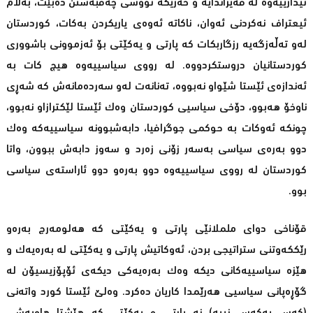
ئیدارییەوە لە قەیراندایە و خەریکە تووشى چەقبەستن دەبێت، بەڵام
ئیعتراف نەکردنى ئەوان، ناکاتە ئەوەى یاریکردن بەکات، کوردستان
لەو تەڵەزگەیە رزگاربکات کە پارتى و یەکێتی بۆ ئەزموونى باشوورى
کوردستانیان دروستکردووە. لە رووى سیاسییەوە هیچ کات بە
ئەندازەى ئێستا شێواو نەبووە، تەنانەت لەو سەردەمانەش کە شەڕى
ناوخۆ هەبوو، دۆخى سیاسیی کوردستان وەک ئێستا لێکترازاو نەبوو،
چونکە ئەوکات بە حوکمى جوگرافیا، دابەشبوونە سیاسییەکە وەک
دوو بەرەى سیاسى بەسەر زۆنى زەرد و سەوز دابەش ببوون، واتا
کوردستان لە رووى سیاسییەوە دوو بەرەو دوو ئاراستەى سیاسی
بوو.
قۆناخى دواى ململانێى پارتى و یەکێتی کە هەلومەرج بەرەو
رێککەوتنى ستراتیجى بردن، ئەوکاتیش پارتى و یەکێتى لە بەرەیەک و
هێزە سیاسییەکانى دیکە وەک بەرەیەکى دیکەى ئۆپۆزیسیۆن لە
گۆڕەپانى سیاسیی هەرێمدا کاریان دەکرد. وەلێ ئێستا کورد واتەنى