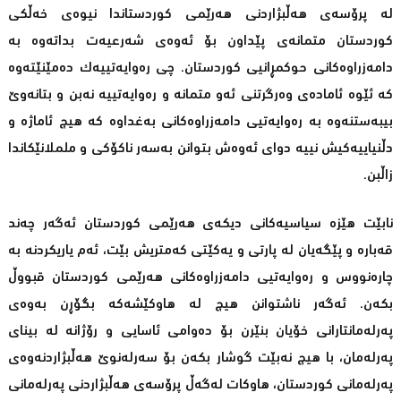
لە پرۆسەى هەڵبژاردنى هەرێمى کوردستاندا نیوەى خەڵکى
کوردستان متمانەى پێداون بۆ ئەوەى شەرعیەت بداتەوە بە
دامەزراوەکانى حوکمڕانیی کوردستان. چى رەوایەتییەک دەمێنێتەوە
کە ئێوە ئامادەى وەرگرتنى ئەو متمانە و رەوایەتییە نەبن و بتانەوێ
بیبەستنەوە بە رەوایەتیی دامەزراوەکانى بەغداوە کە هیچ ئاماژە و
دڵنیاییەکیش نییە دواى ئەوەش بتوانن بەسەر ناکۆکى و ململانێکاندا
زاڵبن.
نابێت هێزە سیاسیەکانى دیکەى هەرێمی کوردستان ئەگەر چەند
قەبارە و پێگەیان لە پارتى و یەکێتى کەمتریش بێت، ئەم یاریکردنە بە
چارەنووس و رەوایەتیی دامەزراوەکانى هەرێمى کوردستان قبووڵ
بکەن. ئەگەر ناشتوانن هیچ لە هاوکێشەکە بگۆڕن بەوەى
پەرلەمانتارانى خۆیان بنێرن بۆ دەوامى ئاسایى و رۆژانە لە بیناى
پەرلەمان، با هیچ نەبێت گوشار بکەن بۆ سەرلەنوێ هەڵبژاردنەوەى
پەرلەمانى کوردستان، هاوکات لەگەڵ پرۆسەى هەڵبژاردنى پەرلەمانى