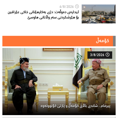
6/8/2026
ئیدارەى دەوڵەت: دژى بەکارهێنانى خاکی عێراقین
بۆ هێرشکردنى سەر وڵاتانی هاوسێ
کۆمەڵ
3/8/2026
پیرمام.. شاندی باڵای كۆمه‌ڵ و پارتی كۆبوونه‌وه‌