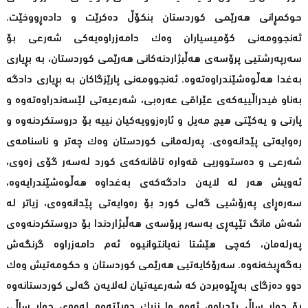
حوکمڕانى هەرێمى کوردستان بنکۆڵ دەکرێت و دادەڕووخێت.
ئەنجوومەنى کۆمیسیاران وەک دامەزراوەیەکى شەرعى بۆ
سەرپەرشتیی پرۆسەى هەڵبژاردنەکانى هەرێمى کوردستان، بە بڕیارى
بەغدا هەڵوەشێندراوەتەوە. ئەنجوومەنى پارێزگاکان بە بڕیارى دادگە
بەناو فیدراڵییەکەى عێراقی عەرەبی، شەرعیەتى لێسەندراوەتەوە و
پارتى و یەکێتی هیچ مەیل و ئارەزوویەکیان نییە بۆ دروستکردنەوە و
رەوایەتى پێدانەوەى. پەرلەمانى کوردستان وەک چەتر و ناسنامەى
شەرعى و دەستووریى قەوارە تاقانەکەى کورد لەسەر گۆى زەوى،
ئەویش هەر لە لایەن دادگەکەى بەغداوە هەڵوەشێندرایەوە،
سەرەڕای پەرۆشیی گەلى کورد بۆ رەوایەتى پێدانەوەى، زیاتر لە
شەش مانگ تێپەڕى بەسەر پرۆسەى هەڵبژاردندا بۆ دروستکردنەوەى
پەرلەمان، کەچى هێشتا نەیانتوانیوە ئەم دامەزراوە گرنگەش
بەگەڕبخەنەوە. سەرۆکایەتیی هەرێمی کوردستان و حکومەتیش وەک
دوو دەزگاى بەڕێوەبردن کە شەرعیەتیان لەلایەن گەلى کوردستانەوە
بۆ چوار ساڵ پێدراوە، ئەوە وا نزیک دەبێتەوە لەوەى چوار ساڵى