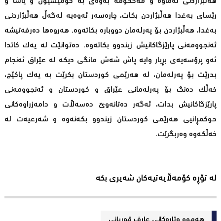
هەڵبژاردنى نەماوە و مەحکومە بەوەى بە کۆمیسیۆن و یاسا و
رێساى بەغدا هەڵبژاردن بکات، چارەسەر ئەوەیە لەگەڵ هەڵبژاردنى
بەغدا، هەڵبژاردن بۆ پەرلەمان دووبارە بکاتەوە. هەروەها دەرفەتیشە
ئەنجوومەنى پارێزگاکانیش زیندوو بکاتەوە. دەتوانێت لە یەک کاتدا
ئەو پرۆسەیەى بڕیار وایە پاش شەش مانگى دیکە لە عێراق ئەنجام
بدرێت بۆ پەرلەمان، لە هەرێمى کوردستان بکرێت بە یەک پاکێج،
خەڵک دەنگ بۆ پەرلەمانى عێراق و کوردستان و ئەنجوومەنى
پارێزگاکانیش بدات، ئەگەر دەتانەوێ دەسەڵات و دامەزراوەکانى
حوکمڕانیی هەرێمى کوردستان زیندوو بکەنەوە و شەرعیەت لە
خەڵکەوە وەربگرێت.
لە تۆڕە کۆمەڵایەتیەکان شەیری بکە
هەموو وتارەکانی عارف قوربانی