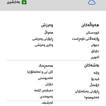
بەخشین
هەواڵەکان
وەرزش
کوردستان
هەواڵ
ڕۆژهەڵاتی ناوەڕاست
ڕاپۆرتی وەرزشی
جیهان
وتاری وەرزشی
عێراق
ئابوری
بەشەکان
هەمەڕەنگ
ئای تی و تەکنەلۆژیا
وێنە
تەندروستی
ڤیدیۆ
خێزان
کۆمەڵ
دەربارەی ئێمە
ڕاپۆرتی پەیامنێران
پەیوەندی
کەشوهەوا
ئەرشیف