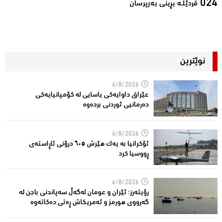
قردێلـە بڕینی بەرپرسان‌
نوێترین
6/8/2026
عێراق داوایەکی یاسایی لە کۆمپانیایه‌كی
دەرمانیى ئوردنی بردەوە
6/8/2026
ئۆکرانیا بە یەک هێرش ٦٠٥ درۆنی ئاڕاستەى
ڕووسیا کرد
6/8/2026
رۆیتەرز: ئێران و عومان لەگەڵ سەپاندنی باجن لە
گەرووی هورمز و ئەمریکاش ڕەتی دەکاتەوە