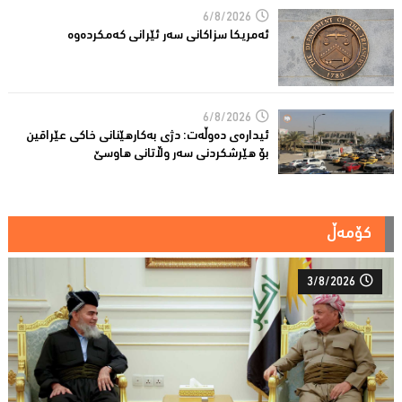
6/8/2026
ئه‌مریكا سزاكانی سه‌ر ئێرانی كه‌مكرده‌وه‌
6/8/2026
ئیدارەى دەوڵەت: دژى بەکارهێنانى خاکی عێراقین
بۆ هێرشکردنى سەر وڵاتانی هاوسێ
کۆمەڵ
3/8/2026