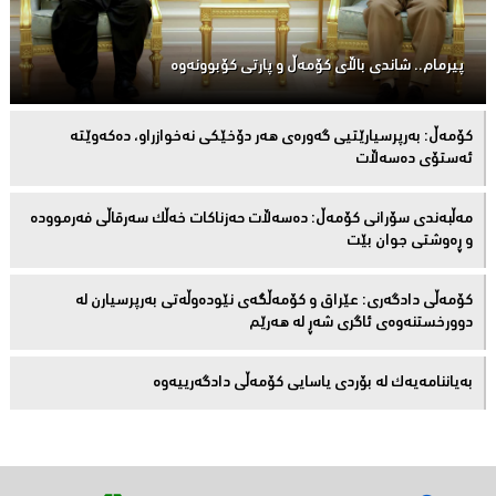
پیرمام.. شاندی باڵای كۆمه‌ڵ و پارتی كۆبوونه‌وه‌
كۆمەڵ: بەرپرسیارێتیی گەورەی هەر دۆخێکی نەخوازراو، دەكەوێتە
ئەستۆی دەسەڵات
مەڵبەندى سۆرانى کۆمەڵ: دەسەڵات حەزناکات خەڵک سەرقاڵى فەرموودە
و ڕەوشتى جوان بێت
کۆمەڵى دادگەرى: عێراق و كۆمەڵگەی نێودەوڵەتی بەرپرسیارن لە
دوورخستنەوەى ئاگری شەڕ لە هەرێم
بەیاننامەیەک لە بۆردی یاسایی کۆمەڵی دادگەرییەوە