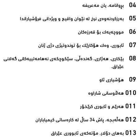
بڕوانامە، یان مەعریفە‌
بەرزکردنەوەی نرخ لە نێوان واقیع و ویژدانی فرۆشیاراندا‌
مووچەیەک بۆ قەرزەکان‌
ئابوری، وەك هۆکارێک بۆ توندوتیژی دژی ژنان‌
بێکاری، هەژاری، گەندەڵی، سێکوچکەی نەهامەتییەکانی گەلانی
عێراق.‌
هۆشیاری ئاو‌
هەڵاوسانی شاراوە‌
هەرێم و ئابوری کرێخۆر‌
هەڵەبجە، پاش 34 ساڵ لە کارەساتی کیمیاباران‌
بەهای دۆلار، مۆتەکەی ئابووری عێراق‌