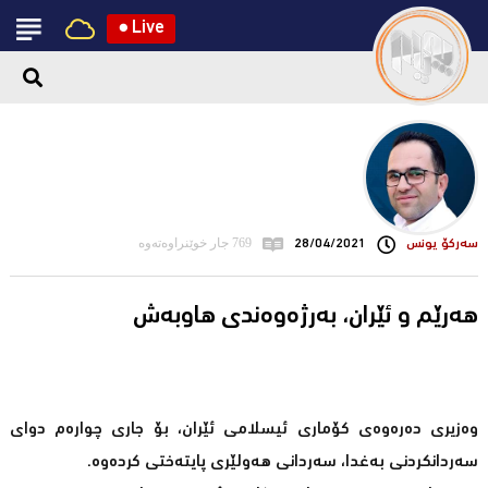
●
Live
سه‌ركۆ یونس
28/04/2021
769 جار خوێنراوەتەوە
هەرێم و ئێران، بەرژەوەندی هاوبەش
وەزیری دەرەوەی کۆماری ئیسلامی ئێران، بۆ جاری چوارەم دوای
سەردانکردنی بەغدا، سەردانی هەولێری پایتەختی کردەوە.