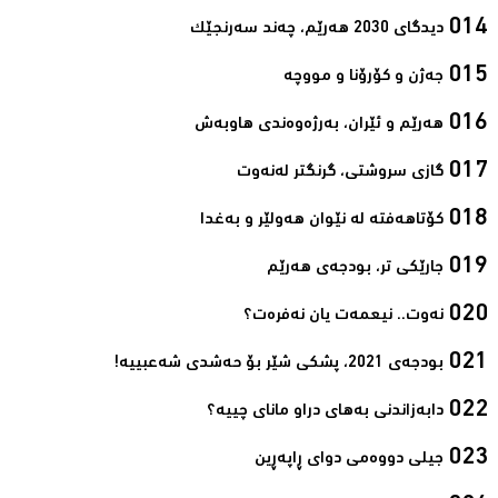
دیدگای 2030 هەرێم، چەند سەرنجێک‌
جەژن و کۆرۆنا و مووچە‌
هەرێم و ئێران، بەرژەوەندی هاوبەش‌
گازی سروشتی، گرنگتر لەنەوت‌
کۆتاهەفتە لە نێوان هەولێر و بەغدا‌
جارێکی تر، بودجەی هەرێم‌
نەوت.. نیعمەت یان نەفرەت؟‌
بودجەی 2021، پشکی شێر بۆ حەشدی شەعبییە!‌
دابەزاندنی بەهای دراو مانای چییە؟‌
جیلی دووەمی دوای ڕاپەڕین‌