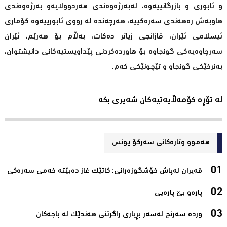
و ئابوری و بازرگانییەوە، لەبەرژەوەندی هەردوولایەو بەرژەوەندی
هاوبەش رەهەندی سەرەکییە، هەرچەندە لە رووی ئابورییەوە کۆماری
ئیسلامی ئێران، قازانجی زیاتر دەکات، بەڵام بۆ هەرێم، ئێران
سەرچاوەیەکی گونجاوە بۆ هاوردەکردنی پێداویستیەکانی دانیشتوان،
بەنرخێکی گونجاو و تێچونێکی کەم.
لە تۆڕە کۆمەڵایەتیەکان شەیری بکە
هەموو وتارەکانی سه‌ركۆ یونس
قەیران لەپاش خۆشگوزەرانی: كاتێك غاز دەبێتە خەمی سەرەكی‌
پارەو بێ پارەیی‌
وردە سەرنج لەسەر بڕیاری راگرتنی هەندێک لە باجەکان‌