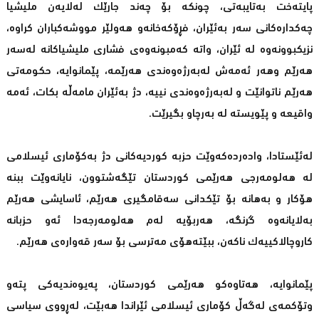
پایتەخت بەتایبەتی، چونکە بۆ چەند جارێک لەلایەن ملیشیا
چەکدارەکانی سەر بەئێران، فڕۆکەخانەو هەولێر مووشەکباران کراوە،
نزیکبوونەوە لە ئێران، واتە کەمبونەوەی فشاری ملیشیاکانە لەسەر
هەرێم وهەر ئەمەش لەبەرژەوەندی هەرێمە، پێمانوایە، حکومەتی
هەرێم ناتوانێت و لەبەرژەوەندی نییە، دژ بەئێران مامەڵە بکات، ئەمە
واقیعە و پێویستە لە بەرچاو بگیرێت.
لەئێستادا، وادەردەکەوێت حزبە کوردیەکانی دژ بەکۆماری ئیسلامی
لە هەلومەرجی هەرێمی کوردستان تێگەشتوون، نایانەوێت ببنە
هۆکار و بەهانە بۆ تێکدانی سەقامگیری هەرێم، ئاسایشی هەرێم
بەلایانەوە گرنگە، هەربۆیە لەم هەلومەرجەدا ئەو حزبانە
کاروچالاکییەک ناکەن، ببێتەهۆی مەترسی بۆ سەر قەوارەی هەرێم.
پێمانوایە، هەتاوەکو هەرێمی کوردستان، پەیوەندیەکی پتەو
وتۆکمەی لەگەڵ کۆماری ئیسلامی ئێراندا هەبێت، لەڕووی سیاسی