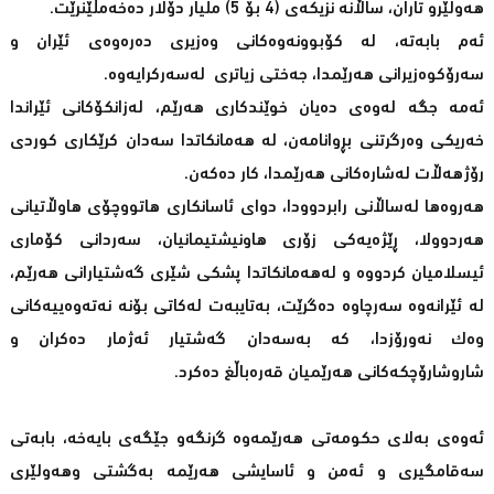
هەولێرو تاران، ساڵانە نزیکەی (4 بۆ 5) ملیار دۆلار دەخەمڵێنرێت.
ئەم بابەتە، لە کۆبوونەوەکانی وەزیری دەرەوەی ئێران و
سەرۆکوەزیرانی هەرێمدا، جەختی زیاتری لەسەرکرایەوە.
ئەمە جگە لەوەی دەیان خوێندکاری هەرێم، لەزانکۆکانی ئێراندا
خەریکی وەرگرتنی بڕوانامەن، لە هەمانکاتدا سەدان کرێکاری کوردی
رۆژهەڵات لەشارەکانی هەرێمدا، کار دەکەن.
هەروەها لەساڵانی رابردوودا، دوای ئاسانکاری هاتووچۆی هاوڵاتیانی
هەردوولا، ڕێژەیەکی زۆری هاونیشتیمانیان، سەردانی کۆماری
ئیسلامیان کردووە و لەهەمانکاتدا پشکی شێری گەشتیارانی هەرێم،
لە ئێرانەوە سەرچاوە دەگرێت، بەتایبەت لەکاتی بۆنە نەتەوەییەکانی
وەک نەورۆزدا، کە بەسەدان گەشتیار ئەژمار دەکران و
شاروشارۆچکەکانی هەرێمیان قەرەباڵغ دەکرد.
ئەوەی بەلای حکومەتی هەرێمەوە گرنگەو جێگەی بایەخە، بابەتی
سەقامگیری و ئەمن و ئاسایشی هەرێمە بەگشتی وهەولێری