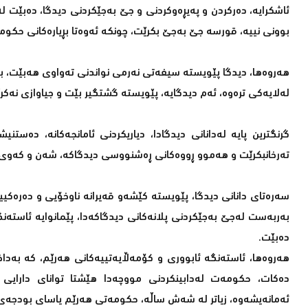
ئاشکرایە، دەرکردن و پەیڕەوکردنی و جێ بەجێکردنی دیدگا، دەبێت 
بوونی نییە، قورسە جێ بەجێ بکرێت، چونکە ئەوەتا بڕیارەکانی حکو
هەروەها، دیدگا پێویستە سیفەتی نەرمی نواندنی تەواوی هەبێت، بەه
لەلایەکی ترەوە، ئەم دیدگایە، پێویستە گشتگیر بێت و جیاوازی نەک
گرنگترین پایە لەدانانی دیدگادا، دیاریکردنی ئامانجەکانە، دەس
تەرخانبکرێت و هەموو ڕووەکانی ڕەشنووسی دیدگاکە، شەن و کەوی پ
سەرەتای دانانی دیدگا، پێویستە کێشەو قەیرانە ناوخۆیی و دەرەکییە
بەربەست لەجێ بەجێکردنی پلانەکانی دیدگاکەدا، پێمانوایە ئاستە
دەبێت.
هەروەها، ئاستەنگە ئابووری و کۆمەڵایەتییەکانی هەرێم، کە بەداخ
دەکات، حکومەت لەدابینکردنی مووچەدا هێشتا توانای دارایی نی
ئەمانەیشەوە، زیاتر لە شەش ساڵە، حکومەتی هەرێم یاسای بودجەی ساڵانەی نەبووە، پ