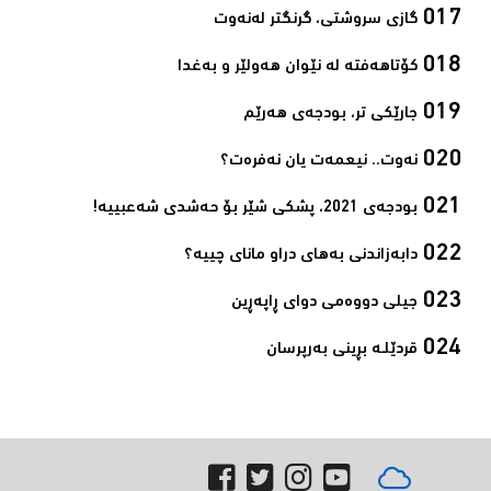
گازی سروشتی، گرنگتر لەنەوت‌
کۆتاهەفتە لە نێوان هەولێر و بەغدا‌
جارێکی تر، بودجەی هەرێم‌
نەوت.. نیعمەت یان نەفرەت؟‌
بودجەی 2021، پشکی شێر بۆ حەشدی شەعبییە!‌
دابەزاندنی بەهای دراو مانای چییە؟‌
جیلی دووەمی دوای ڕاپەڕین‌
قردێلـە بڕینی بەرپرسان‌