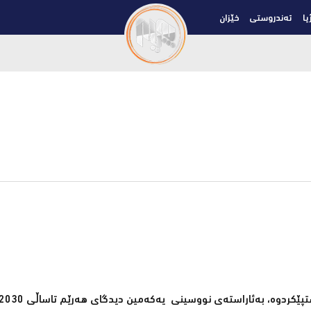
یا
تەندروستی
خێزان
ێکردوە، بەئاراستەی نووسینی یەکەمین دیدگای هەرێم تاساڵی 2030.