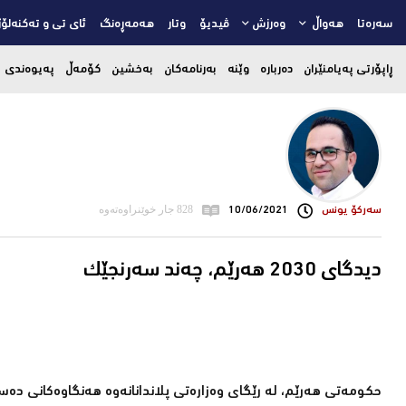
سەرەتا
هەواڵ
وەرزش
ڤیدیۆ
وتار
هەمەڕەنگ
ئای تی و تەکنەلۆژ
ڕاپۆرتی پەیامنێران
دەربارە
وێنە
بەرنامەکان
بەخشین
کۆمەڵ
پەیوەندی
سه‌ركۆ یونس
10/06/2021
828 جار خوێنراوەتەوە
دیدگای 2030 هەرێم، چەند سەرنجێک
حکومەتی هەرێم، لە رێگای وەزارەتی پلاندانانەوە هەنگاوەکانی دەستپ