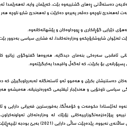
لەلایەن دەستەڵاتی ڕەهای گشتییەوە بێت، کەپێمان وایە، لەهەرێمدا ئە
مەت لەهەندێ ناوچەو دەڤەر پەیرەو دەکرێت و لەهەندێ شارو ناوچە هەر ب
ۆی خێرایی گۆڕانکاری و ڕووداوەکان و پێشهاتەکانەوە.
رێت لەنێوان شاروشارۆچکەو وەزارەتەکاندا، لە فشاری سیاسی بەدوور بێت
تنیشانی ئامانجی سەرەکی بنەمای دیدگایە، هەروەها گفتوگۆی زیاترو ک
سپۆرانەی بۆ بکرێت، کە لەگەڵ واقیعدا یەکبگرێتەوە.
کان دەستنیشان بکرێن و هەموو ئەو ئاستەنگانە لەبەرچاوبگیرێن کە دە
نگی سیاسی ناوخۆیی و هەندێجار ئیقلیمی گەورەترینیانە، هەمیشەو هەر
ەوە لەئێستادا حکومەت و کۆمەڵگا، بەقورسترین قەیرانی دارایی و ئاب
یەو پرۆژەخزمەتگوزارییەکانی زۆرێک لە وەزارەتەکان تەواونەکراون
ێدەچێت ساڵی دارایی (2021) بەبێ بودجە تێبپەڕێنێت.