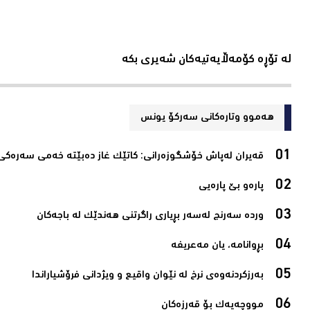
لە تۆڕە کۆمەڵایەتیەکان شەیری بکە
هەموو وتارەکانی سه‌ركۆ یونس
قەیران لەپاش خۆشگوزەرانی: كاتێك غاز دەبێتە خەمی سەرەكی‌
پارەو بێ پارەیی‌
وردە سەرنج لەسەر بڕیاری راگرتنی هەندێک لە باجەکان‌
بڕوانامە، یان مەعریفە‌
بەرزکردنەوەی نرخ لە نێوان واقیع و ویژدانی فرۆشیاراندا‌
مووچەیەک بۆ قەرزەکان‌