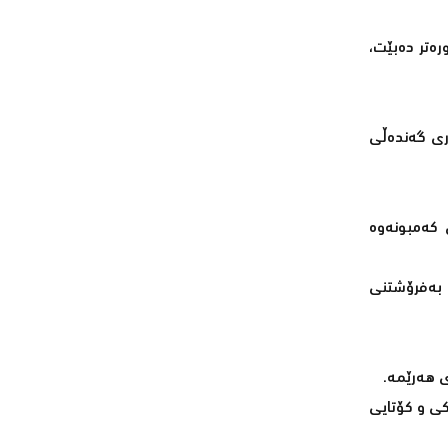
رەتر دەبێت،
ەری گەندەڵی
ی کەمبونەوە
، بەفرۆشتنی
ی هەرێمە.
کی و کۆتایی