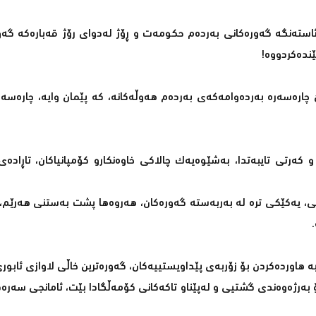
ەئاستەنگە گەورەکانی بەردەم حکومەت و ڕۆژ لەدوای رۆژ قەبارەکە گەو
ێندەکردووە!
ێ چارەسەرە بەردەوامەکەی بەردەم هەوڵەکانە، کە پێمان وایە، چارەس
کەرتی تایبەتدا، بەشێوەیەک چالاکی خاوەنکارو کۆمپانیاکان، تاڕادە
ایی، یەکێکی ترە لە بەربەستە گەورەکان، هەروەها پشت بەستنی هەرێم
 هاوردەکردن بۆ زۆربەی پێداویستییەکان، گەورەترین خاڵی لاوازی ئابور
ۆ بەرژەوەندی گشتیی و لەپێناو تاکەکانی کۆمەڵگادا بێت، ئامانجی سەرە