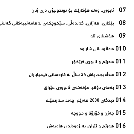
ئابوری، وەك هۆکارێک بۆ توندوتیژی دژی ژنان‌
بێکاری، هەژاری، گەندەڵی، سێکوچکەی نەهامەتییەکانی گەلانی 
هۆشیاری ئاو‌
هەڵاوسانی شاراوە‌
هەرێم و ئابوری کرێخۆر‌
هەڵەبجە، پاش 34 ساڵ لە کارەساتی کیمیاباران‌
بەهای دۆلار، مۆتەکەی ئابووری عێراق‌
دیدگای 2030 هەرێم، چەند سەرنجێک‌
جەژن و کۆرۆنا و مووچە‌
هەرێم و ئێران، بەرژەوەندی هاوبەش‌