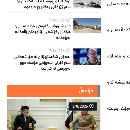
ئۆكرانیا و ڕووسیا هێرشەكانیان بۆ
 بەمەبەستی
سەر ژێرخانی یەكتر چڕ كردەوە
7/8/2026
دانیشتووانى گەڕەكی قولەرەیسی:
مەڵایەتی و
هۆکارى کێشەى بێئاویمان باڵەخانە
بەرزەكانە
7/8/2026
 و قەیرانە،
بەهۆى شکستهێنان لە هێرشەکانى
سەر ئێران، سەرۆكی مۆساد دوو
بەرپرسی لە كار لادا
هەمیشە ئەو
کۆمەڵ
3/8/2026
دەبێت، چونکە