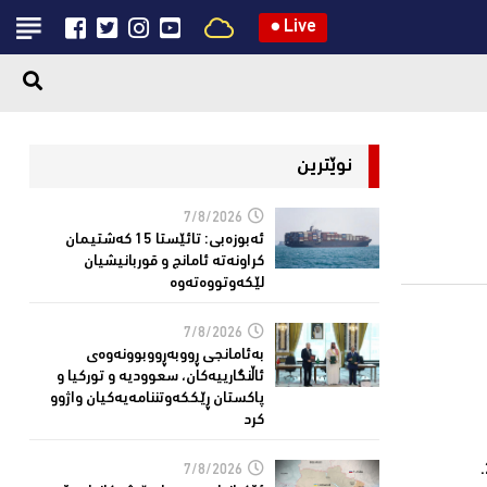
●
Live
نوێترین
7/8/2026
ئەبوزەبی: تائێستا 15 كەشتیمان
كراونەتە ئامانج و قوربانیشیان
لێكەوتووەتەوە
7/8/2026
بەئامانجی ڕووبەڕووبوونەوەی
ئاڵنگارییەكان، سعوودیە و توركیا و
پاكستان ڕێككەوتننامەیەکیان واژوو
كرد
7/8/2026