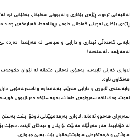
لەلایەکی ترەوە، ڕێژەی بێکاری و نەبوونی هەلیکار، یەکێکی ترە ل
ڕێژەی بێکاری لەچینی گەنجانی خاوەن بڕوانامەدا، قەبارەکەی چەند ه
بابەتی گەندەڵی ئیداری و دارایی و سیاسی لە هەرێمدا، دەردە ب
لەهەرێمدا، ئەستەمە!
لاوازی کەرتی تایبەت، بەهۆی نەمانی متمانە لە نێوان حکومەت و 
هەنگاوی ناوە.
وابەستەی ئابوری و دارایی هەرێم، بەبەغداوە و ناسەربەخۆیی دار
نەوت، وەک تاکە سەرچاوەی داهات، بەربەستێکە دەربازبوون قورسە.
سەرەڕای هەموو ئەمانە، لاوازی بەرهەمهێنانی ناوخۆ، پشت بەستن بە
لە کۆتاییدا، هەر هەوڵێک هەبێت بۆ پلان و دیدگای ئایندە، دەبێت ب
هاوڵاتی و خزمەتکردنی هاونیشتیمانیان بێت، بەبێ جیاوازی.