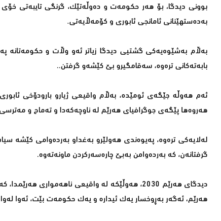
بوونی دیدگا، بۆ هەر حکومەت و دەوڵەتێک، گرنگی تایبەتی خۆی ه
بەدەستهێنانی ئامانجی ئابوری و کۆمەڵایەتی.
بەڵام بەشێوەیەکی گشتیی دیدگا زیاتر ئەو وڵات و حکومەتانە پە
بابەتەکانی ترەوە، سەقامگیرو بێ کێشەو گرفتن..
ئەم هەوڵە جێگەی ئومێدە، بەڵام واقیعی ژیارو بارودۆخی ئابو
هەروەها پێگەی جوگرافیای هەرێم لە ناوچەکەدا و تەماح و مەترسی د
لەلایەکی ترەوە، پەیوەندی هەولێرو بەغداو بەردەوامی کێشە سیاسی
گرفتانەن، کە بەردەوامن بەبێ چارەسەرکردن ماونەتەوە.
دیدگای هەرێم 2030، هەوڵێکە لە واقیعی ناهەمواری ه
هەرێم، ئەگەر بەڕوخسار یەک ئیدارە و یەک حکومەت بێت، ئەوا لەواقیع