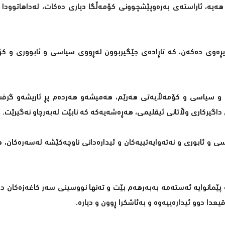
ەیە، ئاراستەی بەرەوپێشچوونی کۆمەڵگا دیاری دەکات، لەداهاتوودا
یڕەوی دەکەن، کە تاڕادەی جێگیربوون لەڕووی سیاسی و ئابووری و کۆ
ری و سیاسی و کۆمەڵایەتی هەرێم، هەمیشەو هەردەم پڕ ئاریشەو گرفت
اگیرکاری وڵاتانی ئیقلیمی، هەڕەشەیەکە کە نابێت لەبەرچاو نەگیرێت.
 و ئابوری و نەتەوایەتییەکان و ئیدارەدانی ناوچەکێشە لەسەرەکان، 
ەرێمدا، کە پێمانوایە ئەستەمە بەبەرهەم بێت و تەنها نووسینی سەر کاغەزەکان 
دا دوو ئیدارەییەوە و بەئاشکرا ڕوون و دیارە.