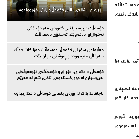
و دەستەڵاتە
پیرمام.. شاندی باڵای كۆمه‌ڵ و پارتی كۆبوونه‌وه‌
ایەخی نییە.
كۆمەڵ: بەرپرسیارێتیی گەورەی هەر دۆخێکی
نەخوازراو، دەكەوێتە ئەستۆی دەسەڵات
.
مەڵبەندى سۆرانى کۆمەڵ: دەسەڵات حەزناکات خەڵک
سەرقاڵى فەرموودە و ڕەوشتى جوان بێت
اتی زۆری بۆ
کۆمەڵى دادگەرى: عێراق و كۆمەڵگەی نێودەوڵەتی
بەرپرسیارن لە دوورخستنەوەى ئاگری شەڕ لە هەرێم
بنە لەمپەرو
بەیاننامەیەک لە بۆردی یاسایی کۆمەڵی دادگەرییەوە
دەم کاریگەر
وریدا گوزەر
، لەسەرووی