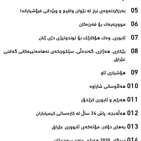
بەرزکردنەوەی نرخ لە نێوان واقیع و ویژدانی فرۆشیاراندا‌
مووچەیەک بۆ قەرزەکان‌
ئابوری، وەك هۆکارێک بۆ توندوتیژی دژی ژنان‌
بێکاری، هەژاری، گەندەڵی، سێکوچکەی نەهامەتییەکانی گەلانی
عێراق.‌
هۆشیاری ئاو‌
هەڵاوسانی شاراوە‌
هەرێم و ئابوری کرێخۆر‌
هەڵەبجە، پاش 34 ساڵ لە کارەساتی کیمیاباران‌
بەهای دۆلار، مۆتەکەی ئابووری عێراق‌