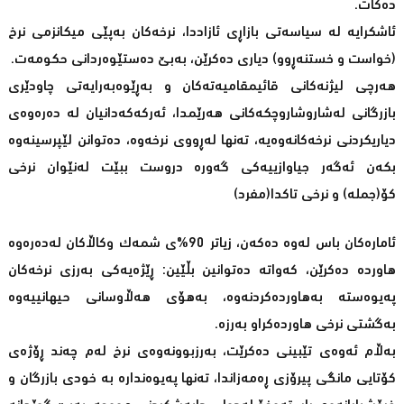
دەکات.
ئاشکرایە لە سیاسەتی بازاڕی ئازاددا، نرخەکان بەپێی میکانزمی نرخ
(خواست و خستنەڕوو) دیاری دەکرێن، بەبێ دەستێوەردانی حکومەت.
هەرچی لیژنەکانی قائیمقامیەتەکان و بەڕێوەبەرایەتی چاودێری
بازرگانی لەشاروشاروچکەکانی هەرێمدا، ئەرکەکەدانیان لە دەرەوەی
دیاریکردنی نرخەکانەوەیە، تەنها لەڕووی نرخەوە، دەتوانن لێپرسینەوە
بکەن ئەگەر جیاوازییەکی گەورە دروست ببێت لەنێوان نرخی
کۆ(جملە) و نرخی تاکدا(مفرد)
ئامارەکان باس لەوە دەکەن، زیاتر 90%ی شمەک وکاڵاکان لەدەرەوە
هاوردە دەکرێن، کەواتە دەتوانین بڵێین: ڕێژەیەکی بەرزی نرخەکان
پەیوەستە بەهاوردەکردنەوە، بەهۆی هەڵاوسانی حیهانییەوە
بەگشتی نرخی هاوردەکراو بەرزە.
بەڵام ئەوەی تێبینی دەکرێت، بەرزبوونەوەی نرخ لەم چەند ڕۆژەی
کۆتایی مانگی پیرۆزی ڕەمەزاندا، تەنها پەیوەندارە بە خودی بازرگان و