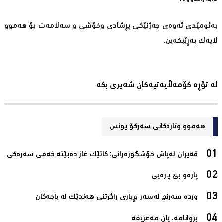
بەئومێدی ئەوەی جەژنێکی پڕشادی وخۆشی و سەلامەت بۆ هەموو
لایەک بەڕێبکەین.
لە تۆڕە کۆمەڵایەتیەکان شەیری بکە
هەموو وتارەکانی سه‌ركۆ یونس
قەیران لەپاش خۆشگوزەرانی: كاتێك غاز دەبێتە خەمی سەرەكی‌
پارەو بێ پارەیی‌
وردە سەرنج لەسەر بڕیاری راگرتنی هەندێک لە باجەکان‌
بڕوانامە، یان مەعریفە‌