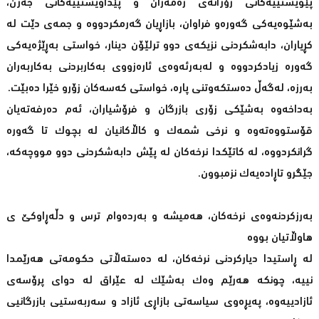
پێویستییەکانی رۆژانەی رەمەزان و پێداویستییەکانی جەژن،
بەشێوەیەکی گەورەو فراوان، بازاڕیان گەرمکردووە و جمەی دێت لە
کڕیاران، دابەشکردنی نزیکەی دوو ترلێۆن دینار، خواستی بەڕێژەیەکی
گەورە زیادکردووە و لەبەرئەوەی ئارەزووی بەکاربردنی بەکاربەران
بەرزە، لەگەڵ دەستکەوتنی پارە، خواستی کەسەکان زۆرو خێرا دەبێت.
بەداخەوە بەشێکی زۆری بازرگان و فرۆشیاران، ئەم دەرفەتەیان
قۆستووەتەوە و نرخی شمەک و کاڵاکانیان لە بچوک تا گەورە
گرانکردووە، لە کاتێکدا نرخەکان لە پێش دابەشکردنی دوو مووچەکە،
جێگرو تاڕادەیەک نزمبوون.
بەرزکردنەوەی نرخەکان، هەمیشە و بەردەوام ترس و دڵەڕاوکێ ی
هاوڵاتیان بووە
لە ڕاستیدا دیارکردنی نرخەکان، لە دەستەڵاتی حکومەتی هەرێمدا
نییە، چونکە هەرێم وەک بەشێک لە عێراق لە دوای پرۆسەی
ئازادییەوە، پەیڕەوی سیاسەتی بازاڕی ئازاد و سەربەستیی بازرگانیی