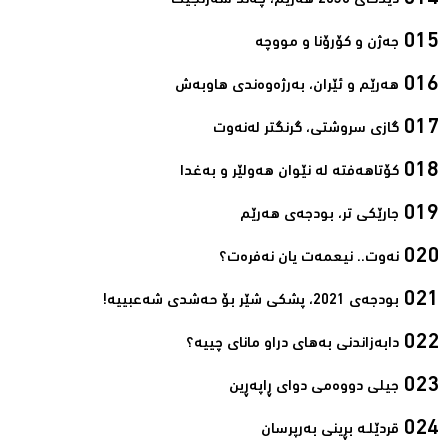
دیدگای 2030 هەرێم، چەند سەرنجێک‌
جەژن و کۆرۆنا و مووچە‌
هەرێم و ئێران، بەرژەوەندی هاوبەش‌
گازی سروشتی، گرنگتر لەنەوت‌
کۆتاهەفتە لە نێوان هەولێر و بەغدا‌
جارێکی تر، بودجەی هەرێم‌
نەوت.. نیعمەت یان نەفرەت؟‌
بودجەی 2021، پشکی شێر بۆ حەشدی شەعبییە!‌
دابەزاندنی بەهای دراو مانای چییە؟‌
جیلی دووەمی دوای ڕاپەڕین‌
قردێلـە بڕینی بەرپرسان‌