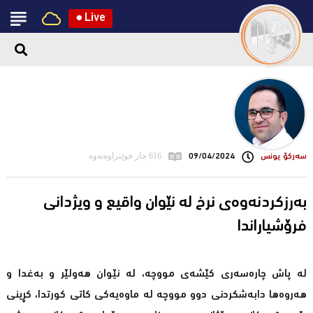
●
Live
سه‌ركۆ یونس
09/04/2024
616 جار خوێنراوەتەوە
بەرزکردنەوەی نرخ لە نێوان واقیع و ویژدانی
فرۆشیاراندا
لە پاش چارەسەری کێشەی مووچە، لە نێوان هەولێر و بەغدا و
هەروەها دابەشکردنی دوو مووچە لە ماوەیەکی کاتی کورتدا، کڕینی