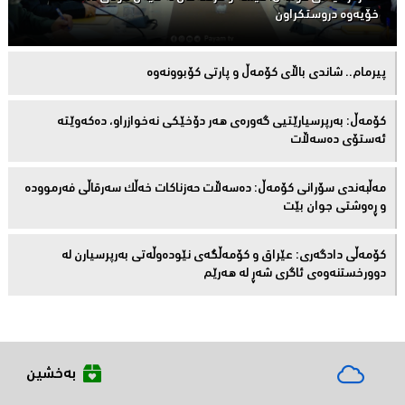
خۆیەوە دروستكراون
پیرمام.. شاندی باڵای كۆمه‌ڵ و پارتی كۆبوونه‌وه‌
كۆمەڵ: بەرپرسیارێتیی گەورەی هەر دۆخێکی نەخوازراو، دەكەوێتە
ئەستۆی دەسەڵات
مەڵبەندى سۆرانى کۆمەڵ: دەسەڵات حەزناکات خەڵک سەرقاڵى فەرموودە
و ڕەوشتى جوان بێت
کۆمەڵى دادگەرى: عێراق و كۆمەڵگەی نێودەوڵەتی بەرپرسیارن لە
دوورخستنەوەى ئاگری شەڕ لە هەرێم
بەخشین