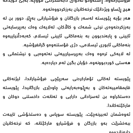
فرۆشیارانەوە، ڕاستەوخۆ لەدوای دابەشکردنی مووچە، بەبێ گوێدانە
هیچ ڕێساو ویژدانێک نرخەکانیان بەرزکردووەتەوە.
هەر بۆیە پێویستە لەسەر بازرگانان و فرۆشیارانی بەڕێز، دوور بن لە
بەرزکردنەوەی نرخی شمەک و کاڵاکان، لەلایەک وەک بەرپرسایەتی
ئایینی و پابەندبوون بە بنەماکانی ئایینی ئیسلام، کەبەدڵنیاییەوە
بنەماکانی ئابوری ئیسلامی، دژی قۆستنەوەو گرانفرۆشیە.
لە لایەکی ترەوە وەک بەرپرسیارییەتی نەتەوەیی و نیشتمانی و
هەستی کوردبوونەوە، خۆیان بگرن لەم دیاردەیە.
پێویستە لەکاتی تۆمارکردنی سەرپێچی فرۆشیاراندا، لیژنەکانی
قایمقامییەتەکان و بەڕێوەبەرایەتی چاودێری بازرگانیدا، پێویستە
دەستکراوە بن لەسزادانی دارایی و تەنانەت داخستنی دوکان و
مارکێتەکاندا.
ئەوەشمان لەبیرنەچێت، پێویستە سوپاس و دەستخۆشی تایبەت
ببەخشرێت بەو بازرگان و فرۆشیارو مارکێتانە، کە نرخەکانیان
دابەزاندووە.