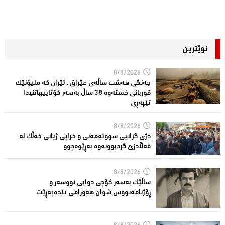
نوێترین
8/8/2026
جەنگی هەشت ساڵەی عێراق ـ ئێران کە ملیۆنێک
قوربانى خستەوە 38 ساڵ بەسەر كۆتاییهاتنیدا
تێپەڕى
8/8/2026
دژی گرانیی سووتەمەنی و خراپی ژیانی خەڵك لە
قەڵادزێ‌ گردبوونەوە بەڕێوەچوو
8/8/2026
ساڵێك بەسەر كۆچی دوایی نووسەر و
ڕۆژنامەنووس شوان هەورامی تێدەپەڕێت