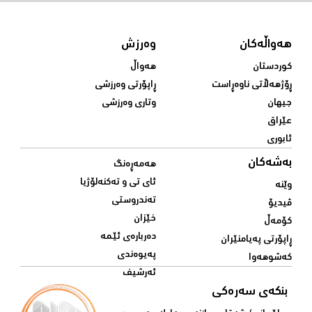
هەواڵەکان
وەرزش
کوردستان
هەواڵ
ڕۆژهەڵاتی ناوەڕاست
ڕاپۆرتی وەرزشی
جیهان
وتاری وەرزشی
عێراق
ئابوری
بەشەکان
هەمەڕەنگ
ئای تی و تەکنەلۆژیا
وێنە
تەندروستی
ڤیدیۆ
خێزان
کۆمەڵ
دەربارەی ئێمە
ڕاپۆرتی پەیامنێران
پەیوەندی
کەشوهەوا
ئەرشیف
بنکەی سەرەکی