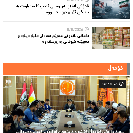
8/8/2026
ناكۆكی لەنێو بەرپرسانى ئەمریكا سەبارەت بە
جەنگی ئێران دروست بووە
8/8/2026
داهاتی نانەوتی هەرێم سەدان ملیار دینارە و
دەچێتە گیرفانی بەرپرسانەوە
کۆمەڵ
8/8/2026
سەركردایەتی كۆمەڵ: كێشە و گرفتەكان لە لایەن خودی دەسەڵات