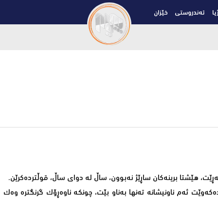
یا
تەندروستی
خێزان
ڕێت، هێشتا برینەکان ساڕێژ نەبوون، ساڵ لە دوای ساڵ، قوڵتردەکرێن.
دەکەوێت ئەم ناونیشانە تەنها بەناو بێت، چونکە ناوەڕۆک گرنگترە وەک 