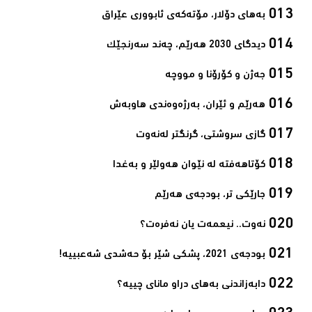
بەهای دۆلار، مۆتەکەی ئابووری عێراق‌
دیدگای 2030 هەرێم، چەند سەرنجێک‌
جەژن و کۆرۆنا و مووچە‌
هەرێم و ئێران، بەرژەوەندی هاوبەش‌
گازی سروشتی، گرنگتر لەنەوت‌
کۆتاهەفتە لە نێوان هەولێر و بەغدا‌
جارێکی تر، بودجەی هەرێم‌
نەوت.. نیعمەت یان نەفرەت؟‌
بودجەی 2021، پشکی شێر بۆ حەشدی شەعبییە!‌
دابەزاندنی بەهای دراو مانای چییە؟‌