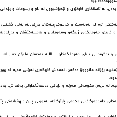
وورەکەدا نییە.
بدەن، بە ئاسانکاری کارگێری و لێخۆشبوون لە باج و رسومات و پێدانی
یەکێکی ترە لە بەربەست و کەموکوڕییەکان، بەڕێوەبەرایەتی گشتیی ه
 و کاتین، فەرمانگەی ژینگەو وەبەرهێنان و نەخشەکێشان و بەڕێوەبەر
 و نەگونجانی بینای فەرمانگەکان، ساڵانە بەدەیان ملیۆن دینار لە
لێمانییە رۆژانە هاتووچۆ دەکەن، ئەمەش کاریگەری نەرێنی هەیە لە روو
ەوە.
جە، لە لایەن حکومەتی هەرێم و بێباکی دەسەڵاتدارانی بەغداش، بەدا
انی دامودەزگاکانی حکومی پارێزگاکە، نەبوونی پلان و ڕوئیایەکی پێ