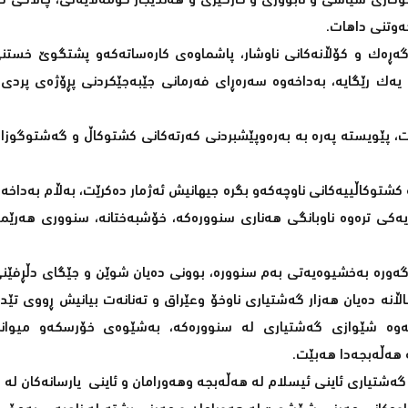
کاری سیاسی و ئابووری و کارگێری و هەندێجار کۆمەڵایەتی، چالاکی ک
ەوتنی داهات.
ی گەڕەک و کۆڵانەکانی ناوشار، پاشماوەی کارەساتەکەو پشتگوێ خستنی
ا یەک رێگایە، بەداخەوە سەرەڕای فەرمانی جێبەجێکردنی پڕۆژەی پردی
 پێویستە پەرە بە بەرەوپێشبردنی کەرتەکانی کشتوکاڵ و گەشتوگوزارو
 کشتوكاڵییەکانی ناوچەکەو بگرە جیهانیش ئەژمار دەکرێت، بەڵام بەداخەوە
یەکی ترەوە ناوبانگی هەناری سنوورەکە، خۆشبەختانە، سنووری هەرێمی
گەورە بەخشیوەیەتی بەم سنوورە، بوونی دەیان شوێن و جێگای دڵڕفێن
ڵانە دەیان هەزار گەشتیاری ناوخۆ وعێراق و تەنانەت بیانیش ڕووی تێد
اخەوە شێوازی گەشتیاری لە سنوورەکە، بەشێوەی خۆرسکەو میوانخ
ە هەڵەبجەدا هەبێت.
تیاری ئاینی ئیسلام لە هەڵەبجە وهەورامان و ئاینی یارسانەکان لە ها