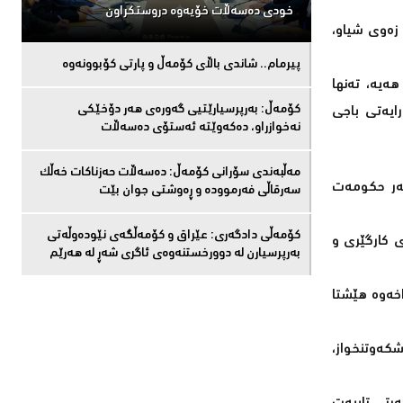
خودی دەسەڵات خۆیەوە دروستكراون
 زەوی شیاو،
پیرمام.. شاندی باڵای كۆمه‌ڵ و پارتی كۆبوونه‌وه‌
ەیە، تەنها
كۆمەڵ: بەرپرسیارێتیی گەورەی هەر دۆخێکی
ایەتی باجی
نەخوازراو، دەكەوێتە ئەستۆی دەسەڵات
مەڵبەندى سۆرانى کۆمەڵ: دەسەڵات حەزناکات خەڵک
سەر حکومەت
سەرقاڵى فەرموودە و ڕەوشتى جوان بێت
کۆمەڵى دادگەرى: عێراق و كۆمەڵگەی نێودەوڵەتی
ی کارگێری و
بەرپرسیارن لە دوورخستنەوەى ئاگری شەڕ لە هەرێم
خەوە هێشتا
شکەوتنخواز،