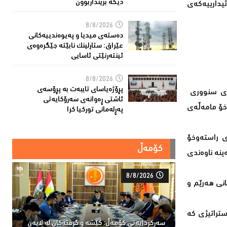
دیكە برینداربوون
ئیدارییەکەی
8/8/2026
دەستەی میدیا و پەیوەندییەكانی
عێراق: ستارلینك نابێتە جێگرەوەی
ئینتەرنێتی ئاسایی
8/8/2026
پڕۆژەیاسای تایبەت بە پڕۆسەی
ووری سنووری
ئاشتی ڕەوانەی سەرۆكایەتی
ەخۆ مامەڵەی
پەڕلەمانی توركیا كرا
ای راستەوخۆ
کۆمەڵ
ینە ناوەندی
8/8/2026
انی هەرێم و
ستراتیژی کە
سەركردایەتی كۆمەڵ: كێشە و گرفتەكان لە لایەن