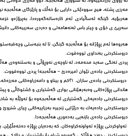
لە رووی بازرگانییەوە، لە سنووری هەڵەبجە، دوو مەرزی لاوەکی بە
مەرزی پشتە، هیچ سوودێکی دارایی بۆ خەڵک و پارێزگای هەڵەبجە نیی
هەربۆیە، گرنگە لەساڵیادی ئەم کارەساتەگەورەدا، بەپرۆژەو خزم
سەرپێ ی خۆی و چیتر باس لەنەهامەتی و دەردی سەرییەکانی دانیشت
هەروەها ئەم پڕۆژانە بۆ هەڵەبجە گرنگن، تا لە بنبەستی وچەقبەستوی
دروستکردنی بەنداوی تووەقوت.
پردی تەنگی سەید محەمەد، لە ناوچەی نەوڕۆڵی و بەستنەوەی هەڵە
دروستکردنی جادەی نێوان (میرەدێ – هەڵەبجە) پردی تووەقووت.
دروستکردنی جادەی سازان، ٢١کم و بیناو و دامەزراوەکانی مەرزەکە، بۆ ئەوەی لایەنی ئێرانی بخرێتە بەردەم ئەمری واقیع.
هاندانی پڕۆژەکانی وەبەرهێنانی بواری گەشتیاری و کشتوکاڵی و پیش
دروستکردنی جادەیەکی گەشتیاری لە هەڵەبجەوە بۆ تەوێڵە بە شاخی
دروستکردنی جادەیەک بە درێژایی زنجیرە بەرزاییەکانی چیای شنروێ و
دروستکردنی جادەی بازنەیی بەدەوری هەڵەبجەدا.
تەواوکردنی پڕۆژە تەواونەکراوەکان، کە بەدەیان پڕۆژە دەخەمڵێرێن،
دروستکردنی چەند هۆڵێکی گەورەو شیاو بۆ ڕۆشنبیران و چالاکی هون