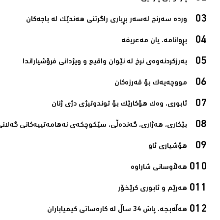
وردە سەرنج لەسەر بڕیاری راگرتنی هەندێک لە باجەکان‌
بڕوانامە، یان مەعریفە‌
بەرزکردنەوەی نرخ لە نێوان واقیع و ویژدانی فرۆشیاراندا‌
مووچەیەک بۆ قەرزەکان‌
ئابوری، وەك هۆکارێک بۆ توندوتیژی دژی ژنان‌
بێکاری، هەژاری، گەندەڵی، سێکوچکەی نەهامەتییەکانی گەلانی 
هۆشیاری ئاو‌
هەڵاوسانی شاراوە‌
هەرێم و ئابوری کرێخۆر‌
هەڵەبجە، پاش 34 ساڵ لە کارەساتی کیمیاباران‌