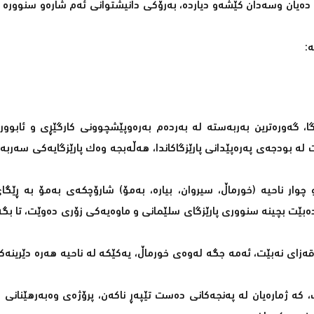
ێشتا دەیان وسەدان کێشەو دیاردە، بەرۆکی دانیشتوانی ئەم شارەو سنوورە 
:
ێزگا، گەورەترین بەربەستە لە بەردەم بەرەوپێشچوونی کارگێڕی و ئاب
ت لە بودجەی پەرەپێدانی پارێزگاکاندا، هەڵەبجە وەک پارێزگایەکی سەرب
و چوار ناحیە (خورماڵ، سیروان، بیارە، بەمۆ) شارۆچکەی بەمۆ بە ڕێگ
ەبێت بچینە سنووری پارێزگای سلێمانی و ماوەیەکی زۆری دەوێت، تا بگە
 قەزای نەبێت، ئەمە جگە لەوەی خورماڵ، یەکێکە لە ناحیە هەرە دێرینەک
، کە ژمارەیان لە پەنجەکانی دەست تێپەڕ ناکەن، پرۆژەی وەبەرهێنانی 