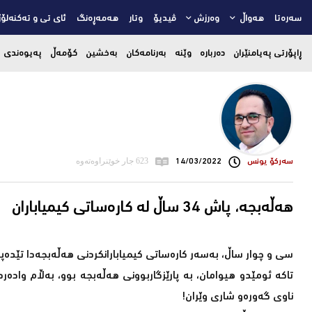
سەرەتا
هەواڵ
وەرزش
ڤیدیۆ
وتار
هەمەڕەنگ
ئای تی و تەکنەلۆژ
ڕاپۆرتی پەیامنێران
دەربارە
وێنە
بەرنامەکان
بەخشین
کۆمەڵ
پەیوەندی
سه‌ركۆ یونس
14/03/2022
623 جار خوێنراوەتەوە
هەڵەبجە، پاش 34 ساڵ لە کارەساتی کیمیاباران
سی و چوار ساڵ، بەسەر کارەساتی کیمیابارانکردنی هەڵەبجەدا تێدەپە
تاکە ئومێدو هیوامان، بە پارێزگاربوونی هەڵەبجە بوو، بەڵام وادەر
ناوی گەورەو شاری وێران!