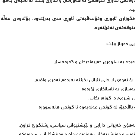
ناوەکانی مەرزی شۆشمێ لە هەورامان و مەرزی پشتە لە ناحیەی بەمۆ، 
ە.
ەتگوزاری ئابوری وکۆمەڵایەتی ئاوڕی جدی بدرێتەوە، بۆئەوەی هەڵەب
وانەکەی نەکرێتەوە.
ی دەرباز ببێت:
بجە بە سنووری دەربەندیخان و گەرمەسێر.
ەسازی بە ئاسانکاری زۆرەوە.
 شنروێ دا گوزەر بکات.
 باڵامبۆ، لە گوندی عەنەبەوە تا گوندی هانەسوورە.
 بەهۆی قەیرانی دارایی و بێپشتیوانی سیاسی، پشتگوێ خراون.
ەری و وەزرشییەکانی هونەرمەندان و وەرزشکارانی سنوورەکە.