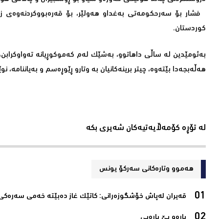
فشار بۆ سەرحکومەتی بەغداو هەولێر، بۆ قەرەبووکردنەوەی زیان
کوردستان.
بەئومێدین لە ساڵی داهاتوو، بەشێک لەم کەموکوڕیانە تەواوکراب
هەڵەبجەدا بێتەوە، چیتر برینەکانیان بە وتارو ڕێوڕەسم و بەیاننامە، نوێ
لە تۆڕە کۆمەڵایەتیەکان شەیری بکە
هەموو وتارەکانی سه‌ركۆ یونس
قەیران لەپاش خۆشگوزەرانی: كاتێك غاز دەبێتە خەمی سەرەكی‌
پارەو بێ پارەیی‌