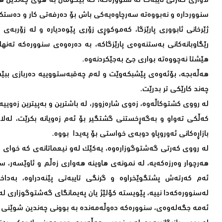
لاوازی کەرتی تایبەت لە سنوورەکە، کە بێگومان بە هۆی چەندین هۆ
سنووردارە و نەبووەتە سەرچاوەیەکی باش بۆ دەرفەتی کار و دەستک
ژێرخانی ئابووری پارێزگا، کەموکوڕی زۆری پێوەدیارە و لە زۆربە
رێگاوبانەکانی بەستنەوەی پارێزگاکە، بە دەرەوەی سنوورەکە تەنه
هێشتا نەچووەتە بواری جێ بەجێکردنەوە.
هەڵەبجە، بۆئەوەی پێشبکەوێت و لەم چەقبەستووییە دەربازی ببێت،
چەند کارێکی تر بدرێت.
لە رووی کشتوكاڵەوە، زەوی شارەزوور، لە باشترین و بەپیترین زەوییە
کەڵکی تەواو و بەگەڕخستنی گشتگیر بۆ ئەم زەویانە بکرێت، لەلا
بازاڕەکانی ئەوروپاو دوبەی خواستی بۆ پەیدا بووە.
لە رووی کەرتی گەشتوگوزارەوە، یەکێک لەو نیعماتانەی کە خوای 
هەرچوار وەرزەکەیە، لە نمونەی هاوینە هەواری زەڵم و ئاوێسەر، سا
ئەم کەرتەش پشتگوێخراوە و گرنگی تایبەتی پێنەدراوە، بەد
لەسنوورەکەدا نییە، پێویستە کۆلێژ یان پەیمانگای گەشتوگوزاری ل
ئەمە جگەلەوەی، سنوورەکە دەوڵەمەندە بە بوونی چەندین شوێنی گەش