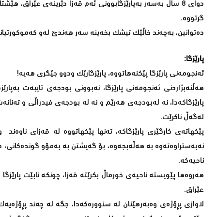
دوای 8 ساڵ بەسەر بەپارێزگابوونی ئەم قەزا دێرینەی عێراق، ه
گرتووە.
دەتوانین، بەچەند خاڵێک تیشک بخەینە سەر هەندێ لەو کەموکورتیانە
پارێزگا:
ئەنجومەنی پارێزگا پێکنەهاتووە، پارێزگارێک ودوو جێگری هەیە!
هەڵنەبژاردنی ئەنجومەنی پارێزگا، نەبوونی بودجەی تایبەت بەپار
پارێزگاکەدا، نە لەبودجەی هەرێم و نە لە بودجەی فیدراڵی و تەنانە
لەگەڵ ناکرێت.
پێکهاتەی کارگێری پارێزگاکە، تەنها پێکهاتووە لە قەزای ناوەند 
نەبەستراوەتەوە بە هەڵەبجەوە، بۆ گەیشتن بە بەمۆو گوندەکانی، د
ناحیەکە.
هەروەها پێویستە ناحیەی خورماڵ بکرێتە قەزا، چونکە نابێت پارێزگا
عێراق.
لاوازی پڕۆژەی وەبەرهێنان لە سنوورەکەدا، جگە لە چەند پڕۆژەیەک