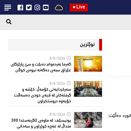
●
Live
نوێترین
8/8/2026
گەرما بەردەوام دەبێت و سێ پارێزگای
عێراق سبەی دەگەنە نیوەی كوڵان
8/8/2026
سەركردایەتی كۆمەڵ: كێشە و
گرفتەكان لە لایەن خودی دەسەڵات
خۆیەوە دروستكراون
8/8/2026
کورد دەڵێت:
یونیسێف: لە ماوەی ئاگربەستدا 300
منداڵ لە غەززە كوژراون و سەدانی