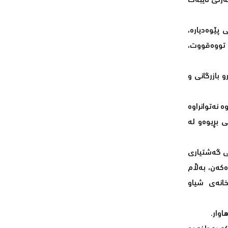
ەرتی تایبەت
 پێوەدیارە،
 تووەقووت،
 بازرگانی و
 نەتوانراوە
 بڕیوەو لە
ی گەشتیاری
ەکەن، بەڵام
انەی شیاو
وار.