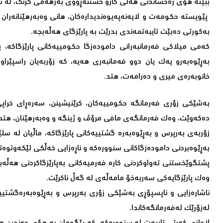
ببێتە هۆی رەخساندنی هەلی کارو خستنەڕووی بەرهەمی گرنگ، لە سن
پێویستە حکومەت و لایەنەپەیوەندیدارەکان، هانی وەبەرهێنانەران 
بەکورتی دەبێت تایبەتمەندی بدرێت بە پارێزگای هەڵەبجە.
کەمی میلاکی فەرمانبەرانی دامودەزگا حکومییەکانی پارێزگاکە، 
بەڕێوەبەرو یەک یان دوو فەمانبەری هەیە، کە زۆربەیان راسپێراو
خانوبەرەی میری و دەرامەت، هتد.
بەشێکی زۆری فەرمانگە حکومییەکان، کرێنیشینن، سەرەڕای خراپی
دەکەوێت، وەک فەرمانگەی مافی مرۆڤ و ژینگە و وەبەرهێنان، هتد.
زۆربەی بەرپرس و بەڕێوەبەرە گشتییەکانی پارێزگاکە، ماڵیان لە س
بەڕێوەبردنی دامودەزگاکانی سنوورەکە و ناڕەزایی خەڵکی لێکەوتوەت
پشتگوێخستنی تەواوکردنی کارە فەرمیەکانی بەپارێزگاکردنی هەڵەب
وەک پارێزگایەکی سەربەخۆ مامەڵەی لە گەڵ ناکرێت.
ناشارەزایی و ناپسپۆڕی بەشێکی زۆری بەرپرس و بەڕێوەبەرەگشتییەک
لەزۆرێک لەفەرمانگەکاندا.