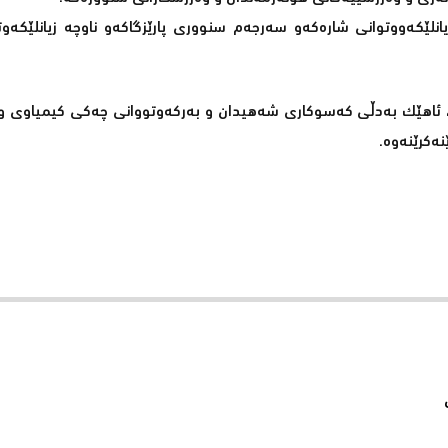
لێکەووتوانی شارەکەو سەرجەم سنووری پارێزگاکەو ناوچە زیانلێکەوت
ن، ئاهێک بەدڵی کەسوکاری شەهیدان و بەرکەوتووانی چەکی کیمیاوی و 
نەکرێنەوە.