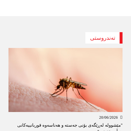
تەندروستی
20/06/2026
"مێشوولە لەڕێگەی بۆنی جەستە و هەناسەوە قوربانییەكانی