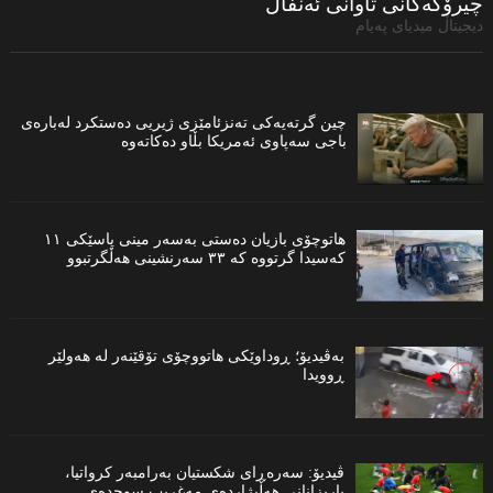
چیرۆكەكانی تاوانى ئەنفال
دیجیتاڵ میدیاى پەیام
چین گرتەیەكی تەنزئامێزی ژیریی دەستكرد لەبارەی
باجی سەپاوی ئەمریكا بڵاو دەكاتەوە
هاتوچۆی بازیان دەستی بەسەر مینی پاسێكی ١١
کەسیدا گرتووە کە ٣٣ سەرنشینی هەڵگرتبوو
بەڤیدیۆ؛ ڕوداوێکی هاتووچۆی تۆقێنەر لە هەولێر
ڕوویدا
ڤیدیۆ: سەرەڕای شکستیان بەرامبەر کرواتیا،
یاریزانانی هەڵبژاردەى مەغریب سوجدەى