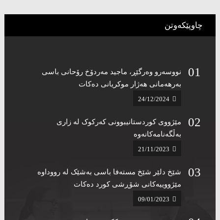
چاوپێکەوتن
نووسەرو وەرگێڕ، ماجید مەردۆخ رۆحانی باسی
بەرهەمانی هەژار موکریانی دەکات ‌
24/12/2024
مێژووی کوردستانیبوونی کەرکوک لە زاری
بەڵگەنامەکانەوە ‌
21/11/2023
شێخ دلێر شێخ مستەفا باسی بەشێک لە رووداوە
مێژووییەکانی شۆڕشی کورد دەکات‌
09/01/2023