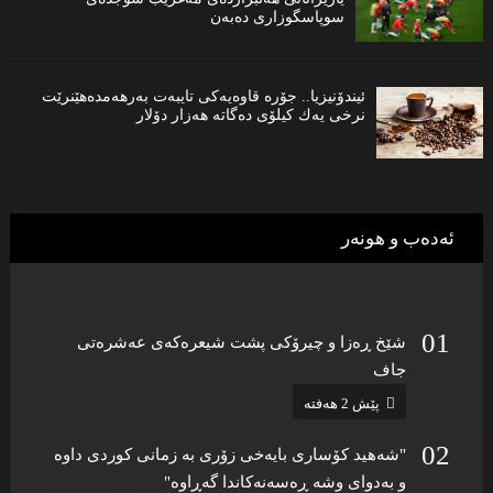
سوپاسگوزاری دەبەن
ئیندۆنیزیا.. جۆره‌ قاوه‌یه‌كی تایبه‌ت به‌رهه‌مدەهێنرێت
نرخی یه‌ك كیلۆی ده‌گاته‌ هه‌زار دۆلار
ئەدەب و هونەر
شێخ ڕەزا و چیرۆکى پشت شیعرەکەى عەشرەتى
جاف
پێش 2 هەفتە
"شەهید كۆساری بایەخی زۆری بە زمانی كوردی داوە
و بەدوای وشە ڕەسەنەكاندا گەڕاوە"