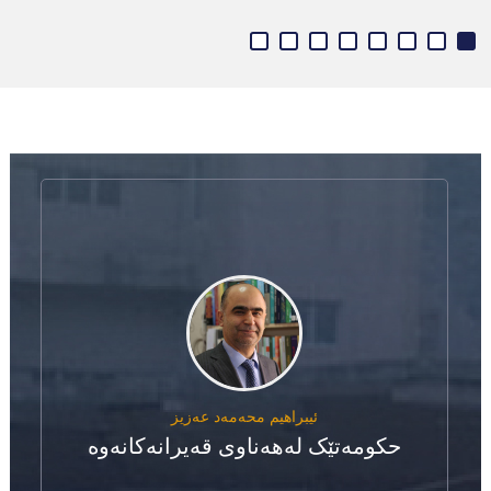
ئیبراهیم محه‌مه‌د عه‌زیز
حکومەتێک لەهەناوی قەیرانەکانەوە