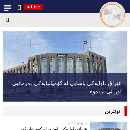
●
Live
عێراق داوایەکی یاسایی لە کۆمپانیایه‌كی دەرمانیى
ئوردنی بردەوە
نوێترین
6/8/2026
عێراق داوایەکی یاسایی لە کۆمپانیایه‌كی