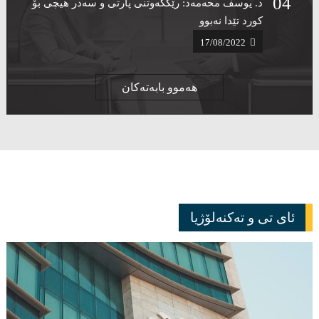
د. یوسف محەمەد: رێککەوتنی پارتی و سەدر هیچی بۆ
کورد تێدا نەبوو ‌
17/08/2022
هەموو بابەتەکان
ئای تی و تەکنەلۆژیا