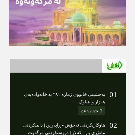
بەخشینی خانووی ژمارە ٢٨١ بە خانەوادەیەی
هەژار و بێباوک
23/7/2026
هاوکاریکردنى نەخۆش - ڕاپەڕین | دابینکردنی
ماتۆڕی بار - کەلار | دروستکردنی مزگەوت -