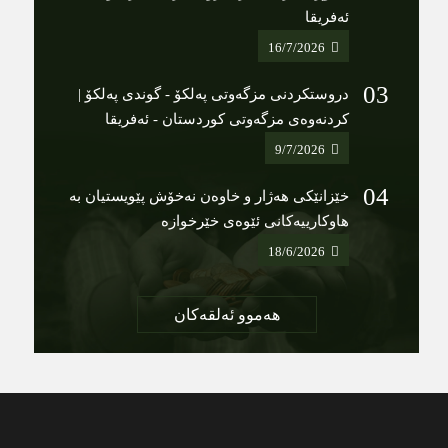
ئەفریقا
16/7/2026
دروستکردنی مزگەوتی پەلکۆ - گوندی پەلکۆ |
کردنەوەی مزگەوتی کوردستان - ئەفریقا
9/7/2026
خێزانێکی هەژار و خاوەن نەخۆش پێویستیان بە
هاوکارییەکانی ئێوەی خێرخوازە
18/6/2026
هەموو ئەلقەکان