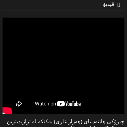
ڤیدیۆ
چیرۆكی هاتنەدنیای (هەژار غازی) یەكێكە لە تراژیدیترین