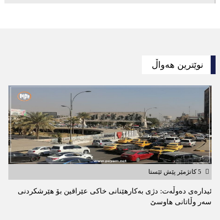
نوێترین هەواڵ
5 کاتژمێر پێش ئێستا
ئیدارەى دەوڵەت: دژى بەکارهێنانى خاکی عێراقین بۆ هێرشکردنى
سەر وڵاتانی هاوسێ