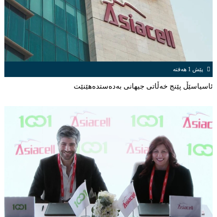
پێش 1 هەفتە
ئاسیاسێڵ پێنج خەڵاتی جیهانى بەدەستدەهێنێت