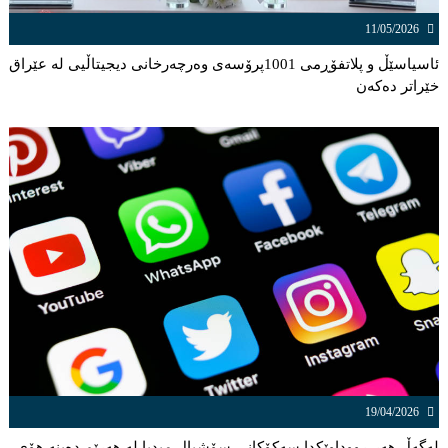
11/05/2026
ئاسیاسێڵ و پلاتفۆڕمی 1001پرۆسەی وەرچەرخانی دیجیتاڵیی لە عێراق
خێراتر دەكەن
19/04/2026
لەگەڵ هەر ڕووداوێكدا سەكۆكانی سۆشیال میدیا لە هەرێم دەبنە هۆی