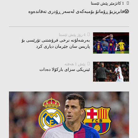
1 کاتژمێر پێش ئێستا
😱فابریزیۆ ڕۆمانۆ بۆمبەکەی لەسەر ڕۆدری تەقاندەوە
4 رۆژ پێش ئێستا
بەرشەلۆنە نرخی فرۆشتنی تۆرێسی بۆ
پاریس سان جێرمان دیاری کرد
پێش 1 هەفتە
ئینریکی سزای بارکۆلا دەدات