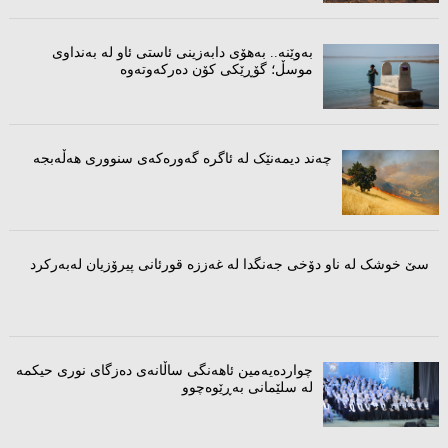
بەوێنە.. بەهۆی دابەزینی ئاستی ئاو لە بەنداوی
موسڵ؛ گۆڕێکی کۆن دەرکەوتەوە
چەند دیمەنێک لە ئاگرە گەورەکەى سنوورى هەڵەبجە
سێ خوشک لە ناو دۆخی جەنگدا لە غەززە قورئانی پیرۆزیان لەبەرکرد
چواردەیەمین ئاهەنگی ساڵانەى دەزگای نوری حیکمە
لە سلێمانی بەڕێوەچوو