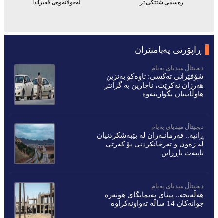
رەسمی شتێکی تر
لەخولانەوەی قەیراندا
ڕاپۆرتی پەیامنێران
دیجیتاڵ میدیاى پەیام
شۆفێرانى تەکسى: تاوەکو بەنزین
هەرزان نەکرێت، ناچارین بە گرانتر
هاوڵاتییان بگوازینەوە
دیجیتاڵ میدیاى پەیام
ڕانیە.. فەرمانبەران لە بێبەشکردنیان
لە زەوى و تەرخانکردنى بۆ کەرتى
تایبەت ناڕزاین
دیجیتاڵ میدیاى پەیام
هەڵەبجە.. بینای پەیمانگای هونەرە
جوانەكان 14 ساڵە تەواونەکراوە