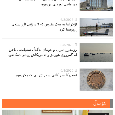
دەرمانیى ئوردنی بردەوە
6/8/2026
ئۆکرانیا بە یەک هێرش ٦٠٥ درۆنی ئاڕاستەى
ڕووسیا کرد
6/8/2026
رۆیتەرز: ئێران و عومان لەگەڵ سەپاندنی باجن
لە گەرووی هورمز و ئەمریکاش ڕەتی دەکاتەوە
6/8/2026
ئه‌مریكا سزاكانی سه‌ر ئێرانی كه‌مكرده‌وه‌
کۆمەڵ