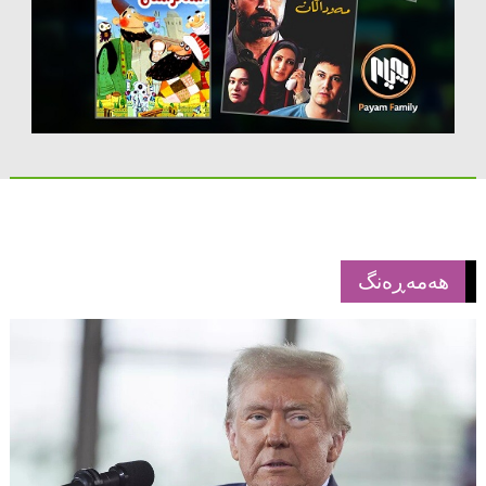
هەمەڕەنگ