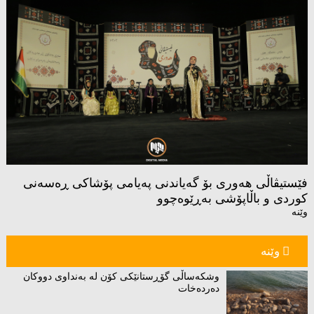
فێستیڤاڵی هەوری بۆ گەیاندنی پەیامی پۆشاكی ڕەسەنی
كوردی و باڵاپۆشی بەڕێوەچوو
وێنە
وێنە
وشکەساڵی گۆڕستانێکی کۆن لە بەنداوی دووکان
دەردەخات