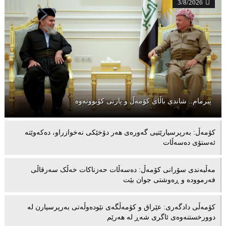
3/8/2026
پیرمام.. شاندی باڵای كۆمه‌ڵ و پارتی كۆبوونه‌وه‌
كۆمەڵ: بەرپرسیارێتیی گەورەی هەر دۆخێکی نەخوازراو، دەكەوێتە
ئەستۆی دەسەڵات
مەڵبەندى سۆرانى کۆمەڵ: دەسەڵات حەزناکات خەڵک سەرقاڵى
فەرموودە و ڕەوشتى جوان بێت
کۆمەڵى دادگەرى: عێراق و كۆمەڵگەی نێودەوڵەتی بەرپرسیارن لە
دوورخستنەوەى ئاگری شەڕ لە هەرێم