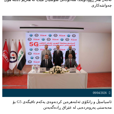
چەواشەكاری
09/04/2026
ئاسیاسێڵ و زانکۆی ئەلنەهرەین کردنەوەی یەکەم تاقیگەی G5 بۆ
مەبەستی پەروەردەیی لە عێراق ڕادەگەیەنن