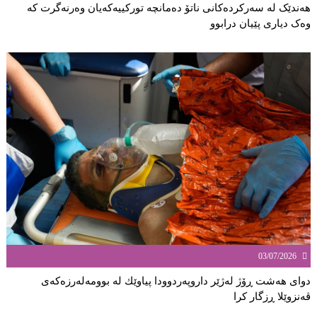
هەندێک لە سەركردەكانی ناتۆ دەمانچە تورکییەکەیان وەرنەگرت کە
وەک دیارى پێیان درابوو
03/07/2026
دوای هەشت ڕۆژ لەژێر داروپەردوودا پیاوێك لە بوومەلەرزەكەی
ڤەنزوێلا ڕزگار كرا