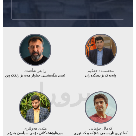
محه‌ممه‌د حه‌كیم
ڕابەر تەڵعەت
وانەیەک بۆ دەنگدەران
سێ تێگەیشتنی جیاواز هەیە بۆ رێککەوتن!
بیروڕا
کەمال چۆمانى
هێدی هەولێری
کەلتوری نارەسمی شتێکە و کەلتوری
دەرهاوێشتەکانی دۆخی سیاسێ هەرێم