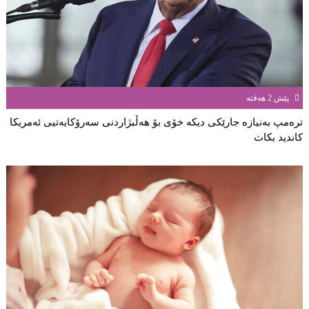
پێش 2 هەفتە
ترەمپ بەنیازە جارێكی دیكە خۆی بۆ هەڵبژاردنی سەرۆكایەتیی ئەمریكا
كاندید بكات