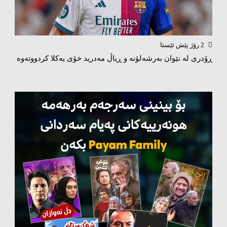
2 رۆژ پێش ئێستا
ڕۆدری لە نێوان بەرشەلۆنە و ڕیاڵ مەدرید خۆی یەکلا کردووتەوە