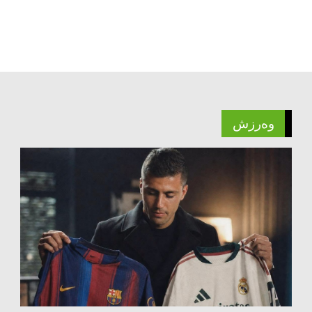
وەرزش