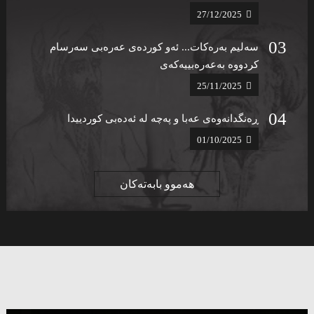
27/12/2025
سەلیم بەرەکات... ئەو کوردەی عەرەبی سەرسام
کردووە بەعەرەبییەکەی
25/11/2025
ڕەنگدانەوەی عەبا و پەچە لە ئەدەبی کوردییدا
01/10/2025
هەموو بابەتەکان