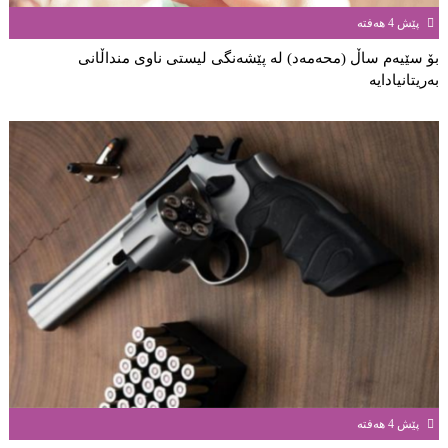
پێش 4 هەفتە
بۆ سێیەم ساڵ (محەمەد) لە پێشەنگی لیستی ناوی منداڵانى
بەریتانیادایە
پێش 4 هەفتە