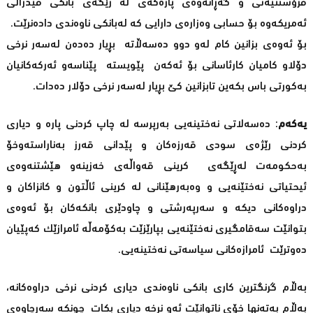
فرۆشتنیەتی و گەڕانەوەی پارەکەی لە رێگەی بانکی فیدرالی
ئەمریکەوە بۆ حسابی وەزارەی دارایی کە لەبانکی ناوەندی دادەنرێت.
بۆ ئەوەی بزانین کام لەو دوو دەسەڵاتە بڕیار دەدەن لەسەر نرخی
دۆلاو کامیان کارئاسانی بۆ ئەکەن پێویستە پێناسەو ئەرکەکانیان
بەکورتی باس بکەین تابزانین کێ بڕیار لەسەر نرخی دۆلار دەدات.
یەکەم
: دەسەلاتی نەختینەیی بەرپرسە لە چاپ کردنی پارە و دیاری
کردنی رێژەی سودی قەرزەکان و پێدانی قەرز بەناراستەوخۆ
بەحکومەت لەڕێگەی کرینی قەواڵەی خەزینەو هێشتنەوەی
ئیحتیاتی نەختێنەیی و وەبەرهێنانی لە کرینی ئاڵتون و کانزاکان و
دراوەکانی دیکە و سەرپەرشتی و چاودێری بانکەکان بۆ ئەوەی
بتوانێت سەقامگیری نەختێنەیی بپارێزێت بەکۆمەڵە ئامرازێک کەپێیان
دەوترێت ئامرازەکانی سیاسەتی نەختینەیی.
بەڵام گرنگترین کاری بانکی ناوەندی دیاری کردنی نرخی دراوەکانە،
بەڵام بەتەنها خۆی ناتوانێت ئەو نرخە دیاری بکات چونکە سەرچاوەی