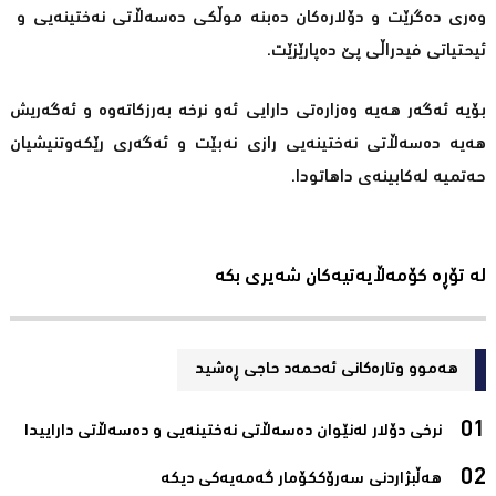
وەری دەگرێت و دۆلارەکان دەبنە موڵکی دەسەڵاتی نەختینەیی و
ئیحتیاتی فیدراڵی پێ دەپارێزێت.
بۆیە ئەگەر هەیە وەزارەتی دارایی ئەو نرخە بەرزکاتەوە و ئەگەریش
هەیە دەسەڵاتی نەختینەیی رازی نەبێت و ئەگەری رێکەوتنیشیان
حەتمیە لەکابینەی داهاتودا.
لە تۆڕە کۆمەڵایەتیەکان شەیری بکە
هەموو وتارەکانی ئه‌حمه‌د حاجی ڕه‌شید
نرخی دۆلار لەنێوان دەسەڵاتی نەختینەیی و دەسەڵاتی داراییدا‌
هەڵبژاردنی سەرۆککۆمار گەمەیەکی دیکە‌