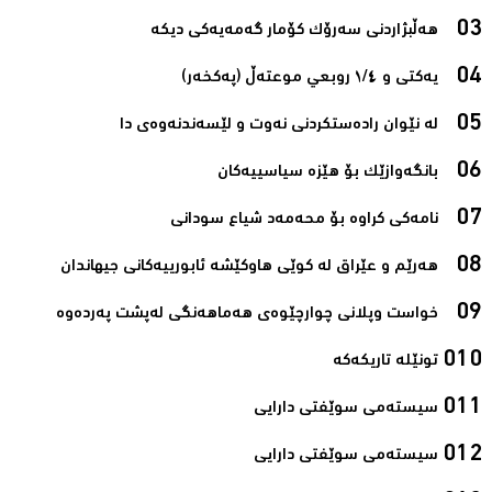
هەڵبژاردنی سەرۆک کۆمار گەمەیەکی دیکە‌
یەکتی و ١/٤ روبعي موعتەڵ (پەکخەر)‌
لە نێوان رادەستکردنی نەوت و لێسەندنەوەی دا‌
بانگەوازێک بۆ هێزە سیاسییەکان ‌
نامەکی کراوە بۆ محەمەد شیاع سودانی‌
هەرێم و عێراق لە کوێی هاوکێشە ئابورییەکانی جیهاندان‌
خواست وپلانی چوارچێوەی هەماهەنگی لەپشت پەردەوە‌
تونێلە تاریکەکە‌
سیستەمی سوێفتی دارایی ‌
سیستەمی سوێفتی دارایی‌