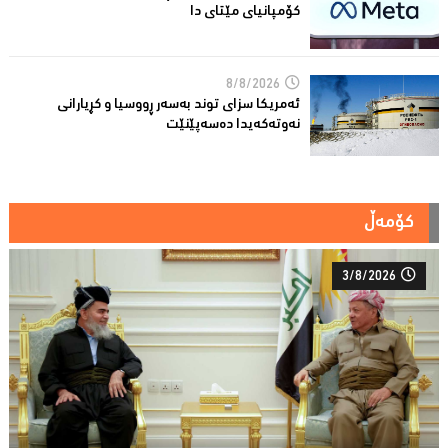
كۆمپانیای مێتای دا
8/8/2026
ئەمریكا سزای توند بەسەر ڕووسیا و كڕیارانی
نەوتەكەیدا دەسەپێنێت
کۆمەڵ
3/8/2026