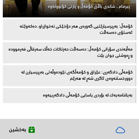
پیرمام.. شاندی باڵای كۆمه‌ڵ و پارتی كۆبوونه‌وه‌
كۆمەڵ: بەرپرسیارێتیی گەورەی هەر دۆخێکی نەخوازراو، دەكەوێتە
ئەستۆی دەسەڵات
مەڵبەندى سۆرانى کۆمەڵ: دەسەڵات حەزناکات خەڵک سەرقاڵى فەرموودە
و ڕەوشتى جوان بێت
کۆمەڵى دادگەرى: عێراق و كۆمەڵگەی نێودەوڵەتی بەرپرسیارن لە
دوورخستنەوەى ئاگری شەڕ لە هەرێم
بەیاننامەیەک لە بۆردی یاسایی کۆمەڵی دادگەرییەوە
بەخشین