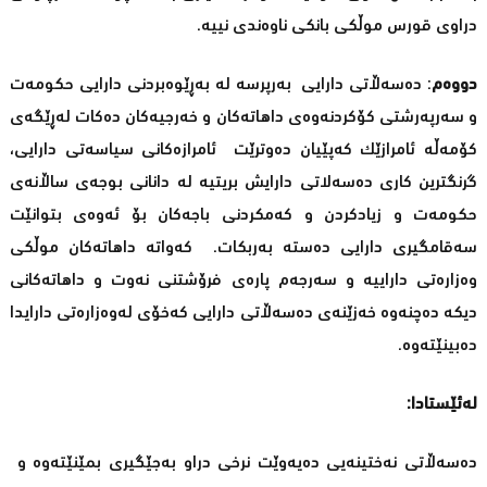
دراوی قورس موڵکی بانکی ناوەندی نییە.
دووەم
: دەسەڵاتی دارایی بەرپرسە لە بەڕێوەبردنی دارایی حکومەت
و سەرپەرشتی کۆکردنەوەی داهاتەکان و خەرجیەکان دەکات لەڕێگەی
کۆمەڵە ئامرازێک کەپێیان دەوترێت ئامرازەکانی سیاسەتی دارایی،
گرنگترین کاری دەسەلاتی دارایش بریتیە لە دانانی بوجەی ساڵانەی
حکومەت و زیادکردن و کەمکردنی باجەکان بۆ ئەوەی بتوانێت
سەقامگیری دارایی دەستە بەربکات. کەواتە داهاتەکان موڵکی
وەزارەتی داراییە و سەرجەم پارەی فرۆشتنی نەوت و داهاتەکانی
دیکە دەچنەوە خەزێنەی دەسەڵاتی دارایی کەخۆی لەوەزارەتی دارایدا
دەبینێتەوە.
لەئێستادا:
دەسەڵاتی نەختینەیی دەیەوێت نرخی دراو بەجێگیری بمێنێتەوە و