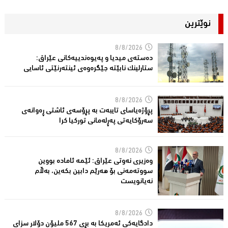
نوێترین
8/8/2026
دەستەی میدیا و پەیوەندییەكانی عێراق:
ستارلینك نابێتە جێگرەوەی ئینتەرنێتی ئاسایی
8/8/2026
پڕۆژەیاسای تایبەت بە پڕۆسەی ئاشتی ڕەوانەی
سەرۆكایەتی پەڕلەمانی توركیا كرا
8/8/2026
وەزیری نەوتی عێراق: ئێمە ئامادە بووین
سووتەمەنی بۆ هەرێم دابین بكەین، بەڵام
نەیانویست
8/8/2026
دادگایەكی ئەمریكا بە بڕی 567 ملیۆن دۆلار سزای