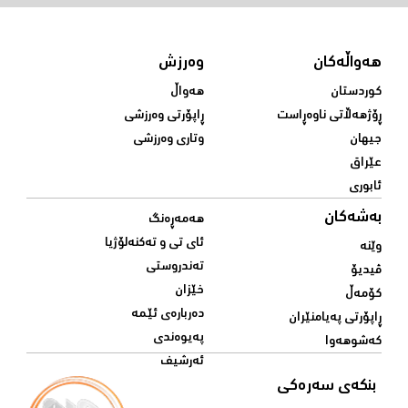
هەواڵەکان
وەرزش
کوردستان
هەواڵ
ڕۆژهەڵاتی ناوەڕاست
ڕاپۆرتی وەرزشی
جیهان
وتاری وەرزشی
عێراق
ئابوری
بەشەکان
هەمەڕەنگ
ئای تی و تەکنەلۆژیا
وێنە
تەندروستی
ڤیدیۆ
خێزان
کۆمەڵ
دەربارەی ئێمە
ڕاپۆرتی پەیامنێران
پەیوەندی
کەشوهەوا
ئەرشیف
بنکەی سەرەکی