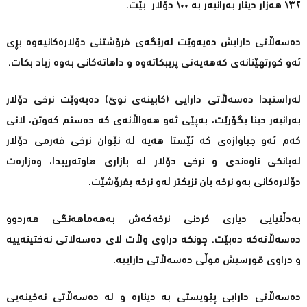
١٣٢ هەزار دینار بەرانبەر بە ١٠٠ دۆلار بێت.
دەسەڵاتی دارایش دەیەوێت لەرێگەی فرۆشتنی دۆلارەکانیەوە بڕی
ئەو کورتهێنانەی کەهەیەتی پریبکاتەوە و داهاتەکانی بەوە زیاد بکات.
لەراستیدا دەسەڵاتی دارایی (کابینەی نوێ) دەیەوێت نرخی دۆلار
بەرانبەر دینا بگۆرێت، بەپێی ئەو هەواڵانەی کە دەستم کەوتن، لانی
کەم ئەو جیاوازەی کە ئێستا هەیە لە نێوان نرخی فەرمی دۆلار
لەبانکی ناوەندی و نرخی دۆلار لە بازاری هاوتەریبدا، وەزارەت
دۆلارەکانی بەو نرخە یان نزیکتر لەو نرخە بفرۆشێت.
بەدڵنیایی دیاری کردنی نرخەکەش بەهەماهەنگی هەردوو
دەسەڵاتەکە دەبێت. چونکە دراوی وڵات لای دەسەلاتی نەختینەییە
و دراوی قورسیش موڵی دەسەڵاتی داراییە.
دەسەڵاتی دارایی پێویستی بە دینارە و لە دەسەڵاتی نەخینەیی