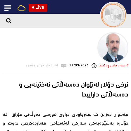
●
Live
ئه‌حمه‌د حاجی ڕه‌شید
11/03/2026
1374 جار خوێنراوەتەوە
نرخی دۆلار لەنێوان دەسەڵاتی نەختینەیی و
دەسەڵاتی داراییدا
هەموان دەزانن کە سەرچاوەی دراوی قورسی دەوڵەتی عێراق کە
دۆلارە بەشێوەیەکی سەرکی لەئەنجامی هەناردەکردنی نەوت و