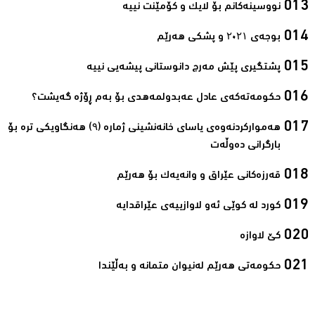
نووسينەکانم بۆ لایک و کۆمێنت نییە ‌
بوجەی ۲٠۲۱ و پشکی هەرێم ‌
پشتگیری پێش مەرج دانوستانی پیشەیی نییە‌
حکومەتەکەی عادل عه‌بدولمه‌هدی بۆ بەم ڕۆژە گەیشت؟‌
هەموارکردنەوەی یاسای خانەنشینی ژمارە (۹) هەنگاویکی تره‌ بۆ
بارگرانی دەوڵەت‌
قەرزەکانی عێراق و وانەیەک بۆ هەرێم‌
کورد لە کوێی ئەو لاوازییەی عێراقدایە‌
کێ لاوازە‌
حکومەتی هەرێم لەنیوان متمانە و بەڵێندا‌