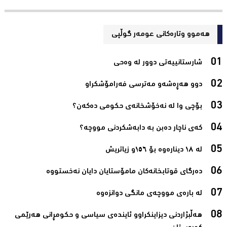
هەموو وتارەکانی عومه‌ر گوڵپی
شارستانییەتی دوور لە وەحی‌
دوو هەڕەشەو مەترسی فەرامۆشکراو‌
بۆچی وا لە نەخۆشخانەی حکومی دەکەن؟‌
کەی‌ ناچار دەبن بە دابەشکردنی‌ مووچە؟‌
لە ١٨ دینارەوە بۆ ١٥٦و زیاتريش‌
دەرگای قوتابخانەکان مامۆستایان دایان نەخستووە‌
لە بارەی مووچەی مانگی دوانزەوە‌
هەڵبژاردنى دیزاینکراوو ئایندەى سیاسى و حکومڕانی هەرێمی