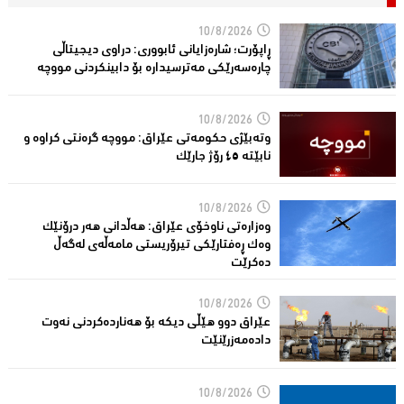
10/8/2026
ڕاپۆرت؛ شاره‌زایانی ئابووری: دراوی دیجیتاڵی
چاره‌سه‌رێكی مه‌ترسیداره‌ بۆ دابینكردنی مووچه‌
10/8/2026
وتەبێژی حکومەتی عێراق: مووچە گرەنتی کراوە و
نابێتە ٤٥ رۆژ جارێک
10/8/2026
وەزارەتی ناوخۆی عێراق: هەڵدانی هەر درۆنێک
وەک ڕەفتارێکی تیرۆریستی مامەڵەی لەگەڵ
دەکرێت
10/8/2026
عێراق دوو هێڵى دیکە بۆ هەناردەکردنی نەوت
دادەمەزرێنێت
10/8/2026