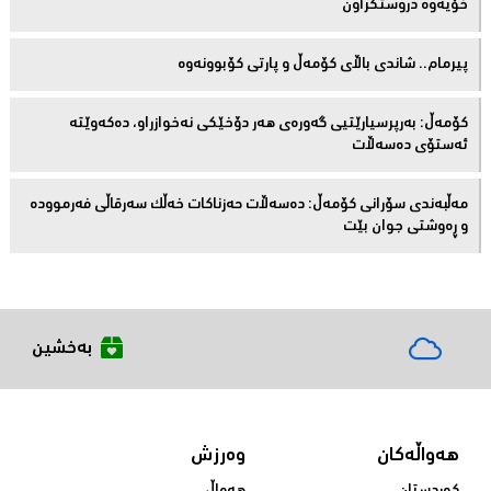
خۆیەوە دروستكراون
پیرمام.. شاندی باڵای كۆمه‌ڵ و پارتی كۆبوونه‌وه‌
كۆمەڵ: بەرپرسیارێتیی گەورەی هەر دۆخێکی نەخوازراو، دەكەوێتە
ئەستۆی دەسەڵات
مەڵبەندى سۆرانى کۆمەڵ: دەسەڵات حەزناکات خەڵک سەرقاڵى فەرموودە
و ڕەوشتى جوان بێت
بەخشین
هەواڵەکان
وەرزش