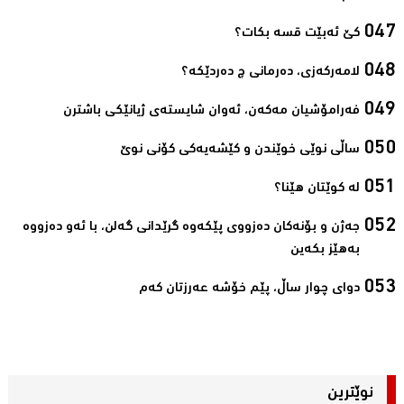
كێ ئه‌بێت قسه‌ بكات؟‌
لامەرکەزی، دەرمانی چ دەردێکە؟‌
فەرامۆشیان مەکەن، ئەوان شایستەى ژیانێکى باشترن‌
ساڵی نوێی خوێندن و کێشەیەکی کۆنی نوێ‌
لە کوێتان هێنا؟‌
جەژن و بۆنەکان دەزووی پێکەوە گرێدانی گەلن، با ئەو دەزووە
بەهێز بکەین‌
دوای چوار ساڵ، پێم خۆشە عه‌رزتان كه‌م‌
نوێترین