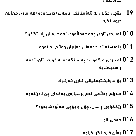
کوردستان‌
بۆچی خۆیان لە (ئەژمێرێكی تایبەت) دزییەوەو (هەژماری من)یان
دروستكرد‌
لەبارەی ئاوی چەمچەماڵەوە، ئەمجارەیان ڕاستگۆن؟‌
پێویستە ئەنجومەنی‌ وەزیران وەڵام بداتەوە‌
لە بارەی‌ مزگەوت‌و پەرستگەوە لە کوردستان، ئەمە
راستیەکەیە‌
بۆ هاونیشتیمانیانی‌ شاری‌ کەرکوک‌
هەرێم وەڵامی‌ ئەم پرسیارەی‌ بەغدای‌ پێ نادرێتەوە‌
رێکخراوی‌ ڕاسان، چۆن و بۆچی‌ هەڵوەشایەوە؟‌
خەمی‌ ئاو..‌
بەڵێ کارەبا گرانکراوە‌