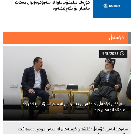
کۆڕەک تیلیکۆم داوا لە سەرۆکوەزیران دەکات
مافیان بۆ بگەڕێنێتەوە
کۆمەڵ
9/8/2026
سەرۆكی كۆمەڵى دادگەریی پێشوازی لە فیدراسیۆنی ڕێكخراوە
هاوئامانجەكان کرد
سەركردایەتی كۆمەڵ: كێشە و گرفتەكان لە لایەن خودی دەسەڵات