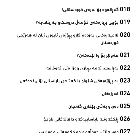
گەڕانەوە بۆ بەرەی كوردستانی!‌
بۆچی‌ بڕیارەکەی‌ کۆمەڵ دروست‌و جەریئانەیە؟‌
لەمپەرەکانى بەردەم کارو پڕۆژەى ئابورى ژنان لە هەرێمى
کوردستان‌
هەولێر بۆ وا لێدەكەن؟‌
بەڕاست، ئەمە بڕیاری‌ وەزارەتی‌ ئەوقافە‌
بە پڕۆژەیەكی شێواو بانگەشەی پاراستنی (ژنان) دەكەن‌
قەرزەکان‌
دەردو بەڵاى بێکارى گەنجان‌
ڕێککەوتنە نایاساییەکەو داهاتەکانی‌ ناوخۆ‌
دەسەڵاتى دەوڵەمەندو حکومەتی‌ موفلیس‌‌