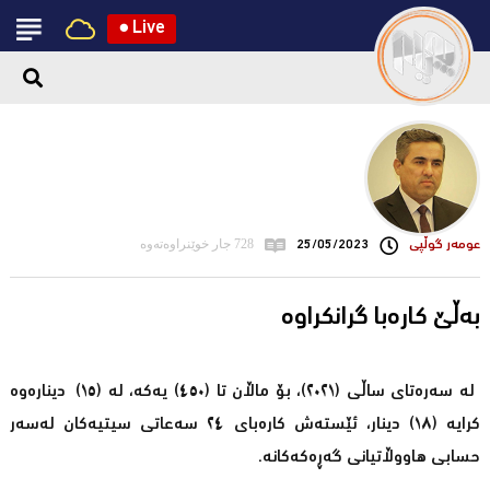
●
Live
عومه‌ر گوڵپی
25/05/2023
728 جار خوێنراوەتەوە
بەڵێ کارەبا گرانکراوە
لە سەرەتای‌ ساڵی‌ (٢٠٢١)، بۆ ماڵان تا (٤٥٠) یەکە، لە (١٥) دینارەوە
کرایە (١٨) دینار، ئێستەش کارەبای‌ ٢٤ سەعاتی‌ سیتیەکان لەسەر
حسابی‌ هاووڵاتیانی‌ گەڕەکەکانە.