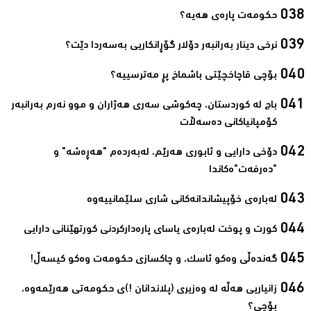
حكومه‌ت پاره‌ی‌ هه‌یه‌؟‌
نرخی دینار بەرانبەر دۆلار گۆڕانکاریی بەسەردا دێت؟‌
بۆچی قاچاخچێتی‌ باشماخ پڕ مەترسییە؟‌
باج لە کوردستان، چەکوشى سەرى هەژاران و موو نەرم بەرانبەر
کۆمپانیاکانى دەسەڵات‌
دۆخی‌ دارایی‌ و ئابوری‌ هەرێم، لەبەردەم "هەڕەشە" و
"دەرفەت"ەکاندا‌
لەبارەی‌ خۆپیشاندانەکانی‌ شاری‌ سلێمانيیەوە‌
کورت و پوخت له‌باره‌ی یاسای‌ پاره‌داركردنی‌ كورتهێنانی‌ دارایی‌
گەندەڵی‌ وەکو ئاسک، و چاکسازی‌ حکومەت وەکو کیسەڵ!‌
زانیاریى هەڵە لە وەزیرى (پلاندانان !)ى حکومەتى هەرێمەوە،
بۆچى؟‌