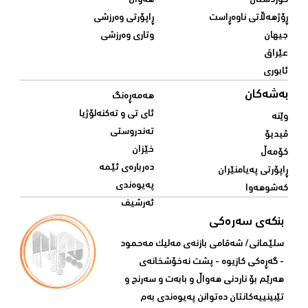
کوردستان
هەواڵ
ڕۆژهەڵاتی ناوەڕاست
ڕاپۆرتی وەرزشی
جیهان
وتاری وەرزشی
عێراق
ئابوری
بەشەکان
هەمەڕەنگ
ئای تی و تەکنەلۆژیا
وێنە
تەندروستی
ڤیدیۆ
خێزان
کۆمەڵ
دەربارەی ئێمە
ڕاپۆرتی پەیامنێران
پەیوەندی
کەشوهەوا
ئەرشیف
بنکەی سەرەکی
سلێمانی/ شه‌قامی بازنه‌ی مه‌لیک مه‌حمود
- گه‌ڕه‌کی کازیوه‌ - پشت نه‌خۆشخانه‌ی‌
هه‌رێم بۆ ناردنی‌ هه‌واڵ و بابه‌ت و سه‌رنج و
تێبینییه‌كانتان ده‌توانن په‌یوه‌ندی‌ به‌م