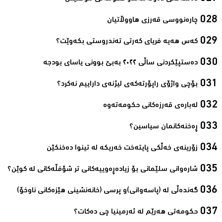
چارەنووسی‌ قەرزی‌ هاووڵاتیان‌‌
کەس هەیە فریای کەرتی تەندروستی بکەوێت؟‌
دەستپێکردنی ساڵی ٢٠٢٢ بەبێ بوونی یاسای بودجە ‌
بۆچی واژۆی راپۆرته‌كه‌ی لیژنه‌ی داراییم نه‌كرد؟‌
لەبارەی قەرزەکانی حکومەتەوە‌
ڕەخنەکانمان سیاسین؟‌
زۆرینەی‌ خەڵکی‌ پایتەخت خەریکە لە تینوا دەخنکێن‌
شارەوانى سلێمانى بۆ زیادەڕەوییەکانى تر شۆفڵەکانى لە کوێن؟‌
گه‌نده‌ڵی‌ له‌ (پاسه‌وانی‌)و پرسی‌ (خانه‌نشینی‌ هێزه‌كانی‌ ناوخۆ)‌
حكومه‌تی‌ هه‌رێم له‌ ئه‌رمینیا چی‌ ده‌كات؟‌