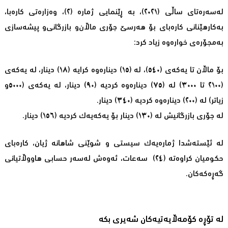
لەسەرەتای‌ ساڵی‌ (٢٠٢١)، بە ڕێنمایی ژمارە (٢)، وەزارەتی‌ کارەبا،
بەکارهێنانی‌ کارەبای‌ بۆ هەرسێ جۆری‌ ماڵان‌و بازرگانی‌‌و پیشەسازی‌
بەمجۆرەی‌ خوارەوە زیاد کرد:
بۆ ماڵان تا یەکەی‌ (٥٤٠)، لە (١٥) دینارەوە کرایە (١٨) دینار، لە یەکەی‌
(٢١٠٠ تا ٣٠٠٠) لە (٧٥) دینارەوە کردیە (٩٠) دینار، لە یەکەی‌ (٥٠٠٠و
زیاتر) لە (٢٠٠) دینارەوە کردیە (٣٤٠) دینار.
لە جۆری‌ بازرگانیش لە (١٣٠) دینار بۆ یەکەیەک کردیە (١٥٦) دینار.
لە ئێستەشدا ژمارەیەک سیستی‌ و شوێنی‌ شاهانە ژیان، کارەبای‌
حکومیان کراوەتە (٢٤) سەعات، ئەوەش لەسەر حسابی‌ هاووڵاتیانی‌
گەڕەکەکان.
لە تۆڕە کۆمەڵایەتیەکان شەیری بکە