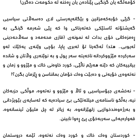
کۆمەڵگە یان گرنگیی پێنادەن یان ڕەخنە لە حکومەت دەگرن!
- گرێی خۆبەکەمزانین و بێگانەپەرستی لای دەسەڵاتی سیاسیی
گەیشتۆتە ئاستێکی خەتەرناکی وا کە پێی شەرمە گرنگی بە
ڕەمزەکانی خۆی بدات لە نمونەی (قازی محەمەد و سەڵاحەدینی
ئەیوبی.. هتد) ئەگەرنا تۆ لەبری پاپا، بۆچی وێنەی یەکێک لەو
سەرکردە مێژووکردانە ناخەیتە سەر پول و بە نوێنەری وڵاتان و شاندە
بیانییەکان کە دێنە هەرێم ناڵێی، کورد خاوەنی خاک و مێژوو و زمان و
نەتەوەی خۆیەتی و دەبێت وەک خۆمان بمانناسن و ڕێزمان بگرن؟!
- نەخشەی جیۆسیاسیی و ئاڵا و مێژوو و نەتەوە، موڵکی حزبەکان
نیە، بەڵکو ناسنامەی میللەتێکی بێ سیادەیە کە لەسایەی بێویژدانی
و بەرژەوەندخوازیی زلهێزانەوە، بە زیاتر لە چل ملیۆن ئینسانەوە،
قەوارەیەکی سەربەخۆی پێ ڕەوا نابینن.
- کوردستان وەک خاک و کورد وەک نەتەوە، ئێمە دروستمان