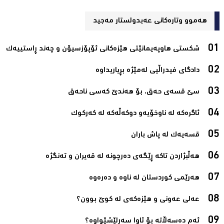
هەموو وتارەکانی عه‌بدولستار مه‌جید
شكستی هاوپەیمانێتی هێزەكانی ئۆپۆزسیۆن و چەند ڕاستییەك‌
دادگای فیدراڵیی لەمێژە بڕیاریداوە‌
سێ قسەی حەق، بۆ هەندێ کەسی ناحەق‌
ئاگرەکە لە ناوخۆیەو دوکەڵەکە لە کەرکوک ‌
قسەیەک لە پاش باران ‌
هەرێمی کوردستان لە ناوە و دەرەوە‌
عەلی عەونی و هێزەکەی لە کوێ بوون؟‌
ئەم دەسەڵاتە بۆ ئاوا سەرلێشێواوە؟‌