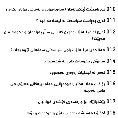
کێ ناهیڵیت (پێکهاتەکان) سەربەخۆبن و بەمافی خۆیان بگەن؟!‌
ئەرێ بەڕاست سیاسەت لە ئیسلامدا نیە!؟‌
ئەرێ لە میللەتێک دەچین کە سی ساڵ پەرلەمان و حکومەتمان
هەبێت؟‌
هەتا کەی میللەتێک باجی سیاسەتی سەقەتی ئێوە بدات؟‌
سەرۆکی حکومەت دانی بە شکستدا نا‌
کەس لە ئیحتیات زەرەری نەکردووە‌
بۆ کاک مەلا بەختیار: حوکمڕانیی عەلمانییەکانی هەرێم، هی
چاخی بەردینە ‌
پێشنیازێک بۆ چارەسەری کێشەی قوتابیان‌
!کۆرۆنا ھەمیشە بەدوای جەژن و مزگەوت و بۆنە