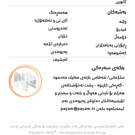
ئابوری
بەشەکان
هەمەڕەنگ
ئای تی و تەکنەلۆژیا
وێنە
تەندروستی
ڤیدیۆ
خێزان
کۆمەڵ
دەربارەی ئێمە
ڕاپۆرتی پەیامنێران
پەیوەندی
کەشوهەوا
ئەرشیف
بنکەی سەرەکی
سلێمانی/ شه‌قامی بازنه‌ی مه‌لیک مه‌حمود
- گه‌ڕه‌کی کازیوه‌ - پشت نه‌خۆشخانه‌ی‌
هه‌رێم بۆ ناردنی‌ هه‌واڵ و بابه‌ت و سه‌رنج و
تێبینییه‌كانتان ده‌توانن په‌یوه‌ندی‌ به‌م
ئیمه‌یله‌وه‌ بكه‌ن
payam@payam.tv
مافی لەبەرگرتنەوەی بابەتەکانی ئەم ماڵپەڕە پارێزراوە بۆ کەناڵی ئاسمانی پەیام
©
PayamTv
2026
/ Developed by
Avesta Group