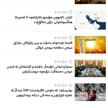
8/8/2026
ئێران: گەرووی هۆرموز ناكرێتەوە تا ئەمریكا
هەڵسوكەوتی خۆی نەگۆڕێت
8/8/2026
گەرما بەردەوام دەبێت و سێ پارێزگای عێراق
سبەی دەگەنە نیوەی كوڵان
8/8/2026
سەركردایەتی كۆمەڵ: كێشە و گرفتەكان لە لایەن
خودی دەسەڵات خۆیەوە دروستكراون
8/8/2026
یونیسێف: لە ماوەی ئاگربەستدا 300 منداڵ لە
غەززە كوژراون و سەدانی دیكە برینداربوون