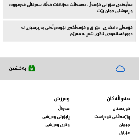
مەڵبەندى سۆرانى کۆمەڵ: دەسەڵات حەزناکات خەڵک سەرقاڵى فەرموودە
و ڕەوشتى جوان بێت
کۆمەڵى دادگەرى: عێراق و كۆمەڵگەی نێودەوڵەتی بەرپرسیارن لە
دوورخستنەوەى ئاگری شەڕ لە هەرێم
بەخشین
هەواڵەکان
وەرزش
کوردستان
هەواڵ
ڕۆژهەڵاتی ناوەڕاست
ڕاپۆرتی وەرزشی
جیهان
وتاری وەرزشی
عێراق