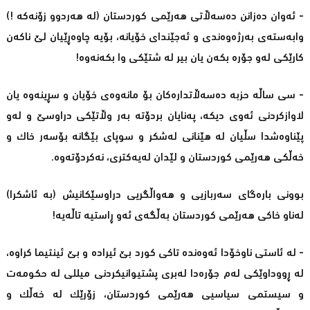
- ئەوان دەزانن دەسەڵاتی هەرێمی کوردستان (لە هەردوو زۆنەکە !)
وابەستەی بەرژەوەندی و ئەجێندای خۆیانە، بۆیە چاوەڕێیان لێ ناکەن
کارێکی لەو جۆرە بکەن یان بیر لە شتێکی وا بکەنەوە!
- سی ساڵە حزبە دەسەڵاتدارەکان بۆ مانەوەی خۆیان و سڕینەوە یان
لاوازکردنی ئەوی دیکە، پەنایان بردۆتە بەر وڵاتێکی دراوسێ و لەو
پێناوەشدا سڵیان لە هێنانی لەشکر و سوپای بێگانە بۆسەر خاک و
خەڵکی هەرێمی کوردستان و لێدان لەیەکتری، نەکردۆتەوە.
بوونی بارەگای سەربازیی و هەواڵگریی دراوسێکانیش (بە ئاشکرا)
لەناو خاکی هەرێمی کوردستان بەڵگەی ئەو ڕاستیە تاڵەیە!
- لە ئاستی ناوخۆدا ئەوەندە تاکی کورد بێ ئیرادە و بێ ئینتیما کراوە،
لە ڕووداوێکی لەم جۆرەدا لەبری پشتیوانیکردنی میللی لە حکومەت
و سیستمی سیاسیی هەرێمی کوردستان، زۆرێک لە خەڵک و