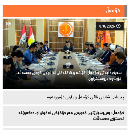
کۆمەڵ
8/8/2026
سەركردایەتی كۆمەڵ: كێشە و گرفتەكان لە لایەن خودی دەسەڵات
خۆیەوە دروستكراون
پیرمام.. شاندی باڵای كۆمه‌ڵ و پارتی كۆبوونه‌وه‌
كۆمەڵ: بەرپرسیارێتیی گەورەی هەر دۆخێکی نەخوازراو، دەكەوێتە
ئەستۆی دەسەڵات