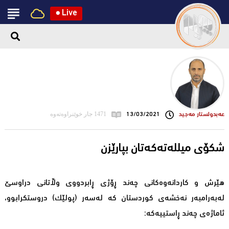
●
Live
عه‌بدولستار مه‌جید
13/03/2021
1471 جار خوێنراوەتەوە
شکۆی میللەتەکەتان بپارێزن
هێرش و کاردانەوەکانی چەند ڕۆژی ڕابردووی وڵاتانی دراوسێ
لەبەرامبەر نەخشەی کوردستان کە لەسەر (پولێک) دروستکرابوو،
ئاماژەی چەند ڕاستییەکە: