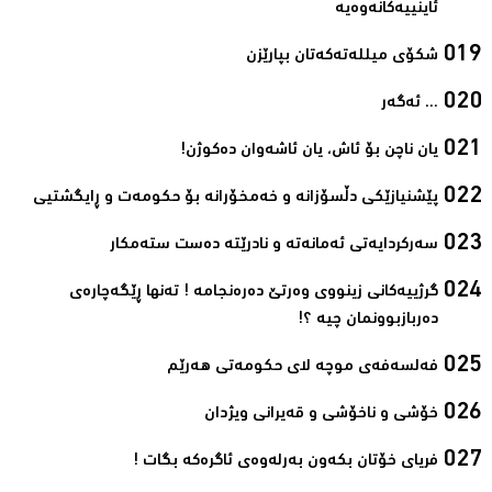
ئاینییەکانەوەیە‌
شکۆی میللەتەکەتان بپارێزن‌
... ئەگەر‌
یان ناچن بۆ ئاش، یان ئاشەوان دەکوژن!‌
پێشنیازێکی دڵسۆزانە و خەمخۆرانە بۆ حکومەت و ڕایگشتیی‌
سەرکردایەتی ئەمانەتە و نادرێتە دەست ستەمکار‌
گرژییەکانی زینووی وەرتێ دەرەنجامە ! تەنها ڕێگەچارەی
دەربازبوونمان چیە ؟!‌
فەلسەفەی موچە لای حکومەتی هەرێم‌
خۆشی و ناخۆشی و قەیرانی ویژدان‌
فریای خۆتان بکەون بەرلەوەی ئاگرەکە بگات ! ‌