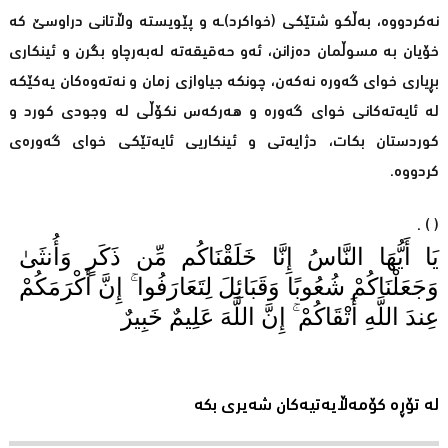
نەکردووە، بەڵکو شتێکی (خواکرد)ـە و پێویستە وڵاتانی دراوسێ کە
خۆیان بە مسوڵمان دەزانن، ئەو حەقیقەتە لەبەرچاو بگرن و ئینکاری
بڕیاری خوای گەورە نەکەن، چونکە جیاوازی زمان و نەتەوەکان یەکێکە
لە ئایەتەکانی خوای گەورە و هەرکەس نکۆڵی لە وجودی کورد و
کوردستان بکات، دژایەتی و ئینکاریی ئایەتێکی خوای گەورەی
کردووە.
) .
(
يَا أَيُّهَا النَّاسُ إِنَّا خَلَقْنَاكُم مِّن ذَكَرٍ وَأُنثَىٰ
وَجَعَلْنَاكُمْ شُعُوبًا وَقَبَائِلَ لِتَعَارَفُوا ۚ إِنَّ أَكْرَمَكُمْ
عِندَ اللَّهِ أَتْقَاكُمْ ۚ إِنَّ اللَّهَ عَلِيمٌ خَبِيرٌ
لە تۆڕە کۆمەڵایەتیەکان شەیری بکە