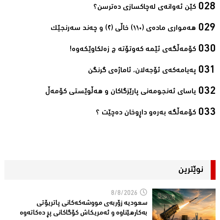
كێن ئه‌وانه‌ی له‌چاكسازی ده‌ترسن؟‌
هەمواری مادەی (١١٠) خاڵی (٢) و چەند سەرنجێک‌
کۆمەڵگەی ئێمە کەوتۆتە چ زەلکاوێکەوە!‌
پەیامەکەی ئۆجەلان، ئاماژەی گرنگن‌
یاسای ئه‌نجومه‌نی پارێزگاكان و هه‌ڵوێستی كۆمه‌ڵ‌
کۆمەڵگە بەرەو داڕوخان دەچێت ؟‌
نوێترین
8/8/2026
سعودیە زۆربەی مووشەكەكانی پاتریۆتی
بەكارهێناوە و ئەمریكاش كۆگاكانی پڕ دەكاتەوە