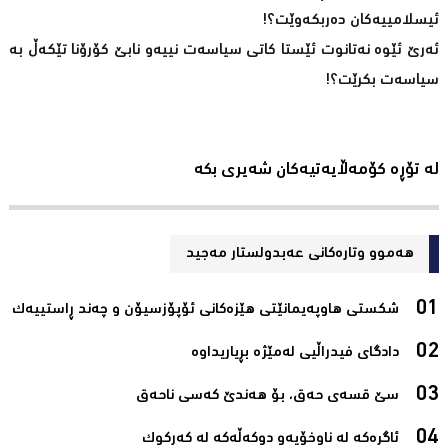
ئیسلامییەکان دەربکەوێت؟!
ئەرێ ئێوە نەتانوت ئێستا کاتی سیاسەت نییەو نابێ کۆرۆنا تێکەڵ بە
سیاسەت بکرێت؟!
لە تۆڕە کۆمەڵایەتیەکان شەیری بکە
هەموو وتارەکانی عه‌بدولستار مه‌جید
شكستی هاوپەیمانێتی هێزەكانی ئۆپۆزسیۆن و چەند ڕاستییەك‌
دادگای فیدراڵیی لەمێژە بڕیاریداوە‌
سێ قسەی حەق، بۆ هەندێ کەسی ناحەق‌
ئاگرەکە لە ناوخۆیەو دوکەڵەکە لە کەرکوک ‌