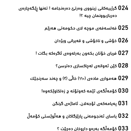
گرژییەکانی زینووی وەرتێ دەرەنجامە ! تەنها ڕێگەچارەی
دەربازبوونمان چیە ؟!‌
فەلسەفەی موچە لای حکومەتی هەرێم‌
خۆشی و ناخۆشی و قەیرانی ویژدان‌
فریای خۆتان بکەون بەرلەوەی ئاگرەکە بگات ! ‌
كێن ئه‌وانه‌ی له‌چاكسازی ده‌ترسن؟‌
هەمواری مادەی (١١٠) خاڵی (٢) و چەند سەرنجێک‌
کۆمەڵگەی ئێمە کەوتۆتە چ زەلکاوێکەوە!‌
پەیامەکەی ئۆجەلان، ئاماژەی گرنگن‌
یاسای ئه‌نجومه‌نی پارێزگاكان و هه‌ڵوێستی كۆمه‌ڵ‌
کۆمەڵگە بەرەو داڕوخان دەچێت ؟‌