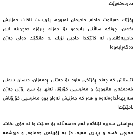
دەردەکەوێت.
ڕۆژێک دەیانوت مادام حاجیمان نەبووە، پێویست ناکات جەژنیش
بکەین، چونکە ساڵانی رابردوو بۆ جەژنە پیرۆزە دەچوینە لای
حاجییەکانمان، لە کاتێکدا حاجیی نزیک بە مانگێک دوای جەژن
دەگەڕایەوە!
ئێستاش کە چەند ڕۆژێکی ماوە بۆ جەژنی ڕەمەزان، دیسان بابەتی
قەدەغەی هاتووچۆ و مەترسیی کۆرۆنا، تەنها بۆ سێ رۆژی جەژن
سەریهەڵداوەتەوە و هەر کە جەژنیش تەواو بوو مەترسیی کۆرۆناش
نامێنێت!
بەڕاستی سەیرە تێناگەم ئەم دەسەڵاتە بۆ دەبێت وا لە خۆی بکات،
هەرچی قسە و بڕیاری هەیە، دژ بە زۆرینەی جەماوەر و دروشمە