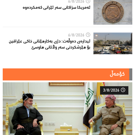
6/8/2026
ئه‌مریكا سزاكانی سه‌ر ئێرانی كه‌مكرده‌وه‌
6/8/2026
ئیدارەى دەوڵەت: دژى بەکارهێنانى خاکی عێراقین
بۆ هێرشکردنى سەر وڵاتانی هاوسێ
کۆمەڵ
3/8/2026