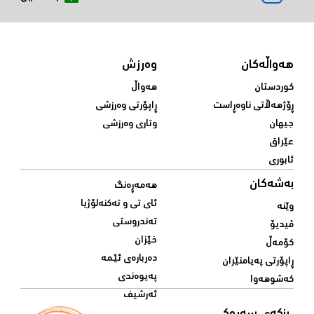
هەواڵەکان
وەرزش
کوردستان
هەواڵ
ڕۆژهەڵاتی ناوەڕاست
ڕاپۆرتی وەرزشی
جیهان
وتاری وەرزشی
عێراق
ئابوری
بەشەکان
هەمەڕەنگ
ئای تی و تەکنەلۆژیا
وێنە
تەندروستی
ڤیدیۆ
خێزان
کۆمەڵ
دەربارەی ئێمە
ڕاپۆرتی پەیامنێران
پەیوەندی
کەشوهەوا
ئەرشیف
بنکەی سەرەکی