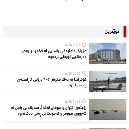
نوێترین
6/8/2026
عێراق داوایەکی یاسایی لە کۆمپانیایه‌كی
دەرمانیى ئوردنی بردەوە
6/8/2026
ئۆکرانیا بە یەک هێرش ٦٠٥ درۆنی ئاڕاستەى
ڕووسیا کرد
6/8/2026
رۆیتەرز: ئێران و عومان لەگەڵ سەپاندنی باجن لە
گەرووی هورمز و ئەمریکاش ڕەتی دەکاتەوە