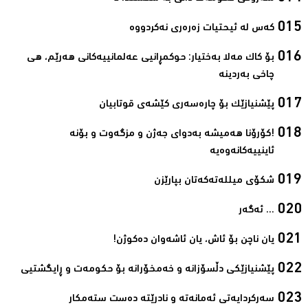
کەس لە ئیحتیات زەرەری نەکردووە‌
بۆ کاک مەلا بەختیار: حوکمڕانیی عەلمانییەکانی هەرێم، هی
چاخی بەردینە ‌
پێشنیازێک بۆ چارەسەری کێشەی قوتابیان‌
!کۆرۆنا ھەمیشە بەدوای جەژن و مزگەوت و بۆنە
ئاینییەکانەوەیە‌
شکۆی میللەتەکەتان بپارێزن‌
... ئەگەر‌
یان ناچن بۆ ئاش، یان ئاشەوان دەکوژن!‌
پێشنیازێکی دڵسۆزانە و خەمخۆرانە بۆ حکومەت و ڕایگشتیی‌
سەرکردایەتی ئەمانەتە و نادرێتە دەست ستەمکار‌