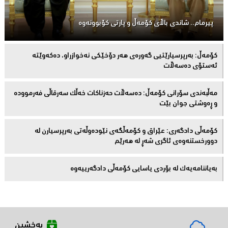
پیرمام.. شاندی باڵای كۆمه‌ڵ و پارتی كۆبوونه‌وه‌
كۆمەڵ: بەرپرسیارێتیی گەورەی هەر دۆخێکی نەخوازراو، دەكەوێتە
ئەستۆی دەسەڵات
مەڵبەندى سۆرانى کۆمەڵ: دەسەڵات حەزناکات خەڵک سەرقاڵى فەرموودە
و ڕەوشتى جوان بێت
کۆمەڵى دادگەرى: عێراق و كۆمەڵگەی نێودەوڵەتی بەرپرسیارن لە
دوورخستنەوەى ئاگری شەڕ لە هەرێم
بەیاننامەیەک لە بۆردی یاسایی کۆمەڵی دادگەرییەوە
بەخشین