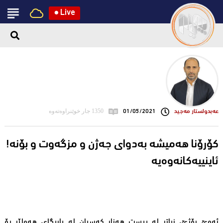
●
Live
عه‌بدولستار مه‌جید
01/05/2021
1350 جار خوێنراوەتەوە
!کۆرۆنا ھەمیشە بەدوای جەژن و مزگەوت و بۆنە
ئاینییەکانەوەیە
ئەوێ ڕۆژێ، زیاتر لە بیست هەزار کەسیان لە یاریگای هەولێر بۆ