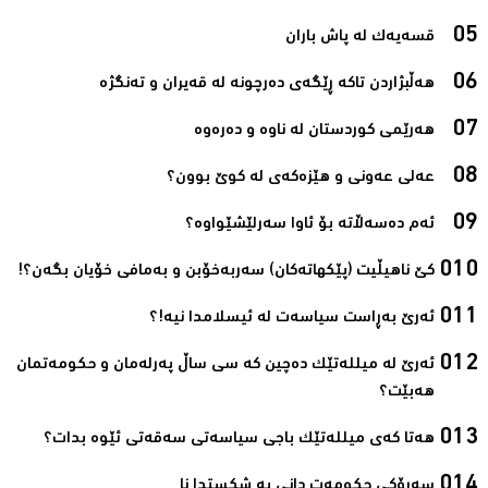
قسەیەک لە پاش باران ‌
هەرێمی کوردستان لە ناوە و دەرەوە‌
عەلی عەونی و هێزەکەی لە کوێ بوون؟‌
ئەم دەسەڵاتە بۆ ئاوا سەرلێشێواوە؟‌
کێ ناهیڵیت (پێکهاتەکان) سەربەخۆبن و بەمافی خۆیان بگەن؟!‌
ئەرێ بەڕاست سیاسەت لە ئیسلامدا نیە!؟‌
ئەرێ لە میللەتێک دەچین کە سی ساڵ پەرلەمان و حکومەتمان
هەبێت؟‌
هەتا کەی میللەتێک باجی سیاسەتی سەقەتی ئێوە بدات؟‌
سەرۆکی حکومەت دانی بە شکستدا نا‌