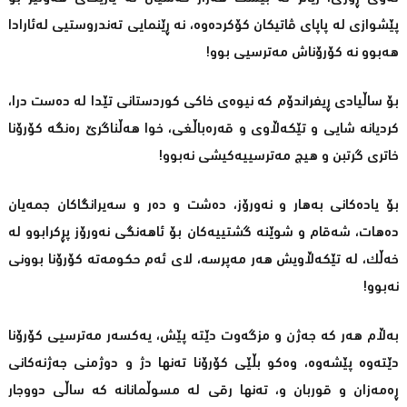
پێشوازی لە پاپای ڤاتیکان کۆکردەوە، نە ڕێنمایی تەندروستیی لەئارادا
هەبوو نە کۆرۆناش مەترسیی بوو!
بۆ ساڵیادی ڕیفراندۆم کە نیوەی خاکی کوردستانی تێدا لە دەست درا،
کردیانە شایی و تێکەڵاوی و قەرەباڵغی، خوا هەڵناگرێ رەنگە کۆرۆنا
خاتری گرتبن و هیچ مەترسییەکیشی نەبوو!
بۆ یادەکانی بەهار و نەورۆز، دەشت و دەر و سەیرانگاکان جمەیان
دەهات، شەقام و شوێنە گشتییەکان بۆ ئاهەنگی نەورۆز پڕکرابوو لە
خەڵک، لە تێکەڵاویش هەر مەپرسە، لای ئەم حکومەتە کۆرۆنا بوونی
نەبوو!
بەڵام هەر کە جەژن و مزگەوت دێتە پێش، یەکسەر مەترسیی کۆرۆنا
دێتەوە پێشەوە، وەکو بڵێی کۆرۆنا تەنها دژ و دوژمنی جەژنەکانی
ڕەمەزان و قوربان و، تەنها رقی لە مسوڵمانانە کە ساڵی دووجار