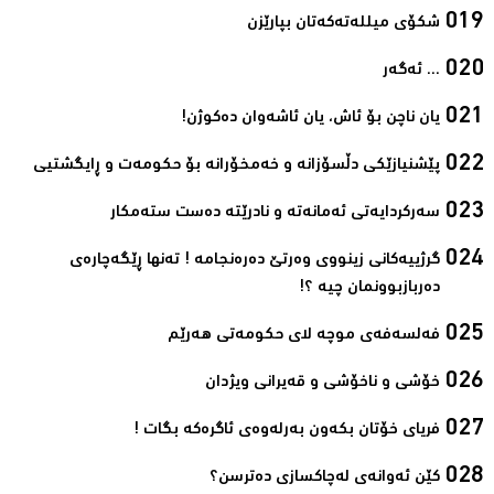
شکۆی میللەتەکەتان بپارێزن‌
... ئەگەر‌
یان ناچن بۆ ئاش، یان ئاشەوان دەکوژن!‌
پێشنیازێکی دڵسۆزانە و خەمخۆرانە بۆ حکومەت و ڕایگشتیی‌
سەرکردایەتی ئەمانەتە و نادرێتە دەست ستەمکار‌
گرژییەکانی زینووی وەرتێ دەرەنجامە ! تەنها ڕێگەچارەی
دەربازبوونمان چیە ؟!‌
فەلسەفەی موچە لای حکومەتی هەرێم‌
خۆشی و ناخۆشی و قەیرانی ویژدان‌
فریای خۆتان بکەون بەرلەوەی ئاگرەکە بگات ! ‌
كێن ئه‌وانه‌ی له‌چاكسازی ده‌ترسن؟‌