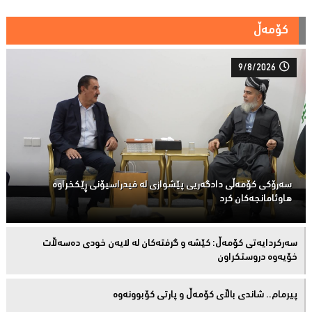
کۆمەڵ
9/8/2026
سەرۆكی كۆمەڵى دادگەریی پێشوازی لە فیدراسیۆنی ڕێكخراوە
هاوئامانجەكان کرد
سەركردایەتی كۆمەڵ: كێشە و گرفتەكان لە لایەن خودی دەسەڵات
خۆیەوە دروستكراون
پیرمام.. شاندی باڵای كۆمه‌ڵ و پارتی كۆبوونه‌وه‌