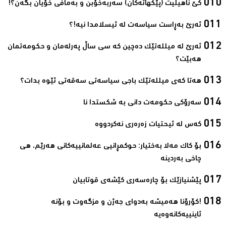
کێ ناهیڵیت (پێکهاتەکان) سەربەخۆبن و بەمافی خۆیان بگەن؟!‌
ئەرێ بەڕاست سیاسەت لە ئیسلامدا نیە!؟‌
ئەرێ لە میللەتێک دەچین کە سی ساڵ پەرلەمان و حکومەتمان
هەبێت؟‌
هەتا کەی میللەتێک باجی سیاسەتی سەقەتی ئێوە بدات؟‌
سەرۆکی حکومەت دانی بە شکستدا نا‌
کەس لە ئیحتیات زەرەری نەکردووە‌
بۆ کاک مەلا بەختیار: حوکمڕانیی عەلمانییەکانی هەرێم، هی
چاخی بەردینە ‌
پێشنیازێک بۆ چارەسەری کێشەی قوتابیان‌
!کۆرۆنا ھەمیشە بەدوای جەژن و مزگەوت و بۆنە
ئاینییەکانەوەیە‌