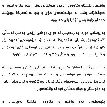
واقیعی ئێستاو مێژووی رابردوو سەلماندویەتی، هەر هێز و لایەن و
دەوڵەتێک، پشت لە میللەتەکەی خۆی و روو لە ئەمریکا بووبێت،
هەمان چارەنوسی ئۆکرانیای هەبووە.
بەرپرسانی کورد، بەتایبەتیش لە دوای روخانی ڕژێمی بەعس لەساڵی
٢٠٠٣ەوە زۆر پشتیان بە ئەمریکا بەست و بۆ بەرژەوەندی ئەمریکا زۆر
کاریان (بێبەرامبەر) کرد، سەرەنجامەکەی ڕووداوەکانی ١٦ی ئۆکتۆبەر
و گەڕانەوەی کورد بوو بۆ هێڵی ٣٦ و پێش داگیرکردنی عێراق!
تەماشای ئەفغانساتان بکە، چونکە لەسەر پێی خۆیان راوەستان و لە
خەباتی خۆیان بەردەوامبوون و بیست ساڵ روبەڕوی داگیرکاریی
ئەمریکا بوونەوە، سەرەنجام وڵاتەکەیان وەرگرتەوە و ئەمریکایان ناچار
بە دانوستان و دواتر هەڵاتن کرد لە وڵاتەکەیان.
پێچەوانەی ئەو واقیع و مێژووە، هێشتا بەرپرسان و