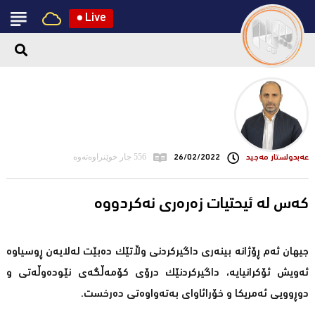
●
Live
عه‌بدولستار مه‌جید
26/02/2022
556 جار خوێنراوەتەوە
کەس لە ئیحتیات زەرەری نەکردووە
جیهان ئەم ڕۆژانە بینەری داگیرکردنی وڵاتێک دەبێت لەلایەن ڕوسیاوە
ئەویش ئۆکرانیایە، داگیرکردنێک درۆی کۆمەڵگەی نێودەوڵەتی و
دوڕوویی ئەمریکا و خۆرائاوای بەتەواوەتی دەرخست.