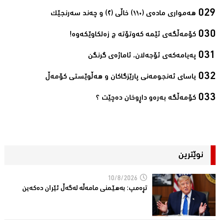
هەمواری مادەی (١١٠) خاڵی (٢) و چەند سەرنجێک‌
کۆمەڵگەی ئێمە کەوتۆتە چ زەلکاوێکەوە!‌
پەیامەکەی ئۆجەلان، ئاماژەی گرنگن‌
یاسای ئه‌نجومه‌نی پارێزگاكان و هه‌ڵوێستی كۆمه‌ڵ‌
کۆمەڵگە بەرەو داڕوخان دەچێت ؟‌
نوێترین
10/8/2026
تڕەمپ: بەهێمنى مامەڵە لەگەڵ ئێران دەکەین