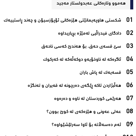
هەموو وتارەکانی عه‌بدولستار مه‌جید
شكستی هاوپەیمانێتی هێزەكانی ئۆپۆزسیۆن و چەند ڕاستییەك‌
دادگای فیدراڵیی لەمێژە بڕیاریداوە‌
سێ قسەی حەق، بۆ هەندێ کەسی ناحەق‌
ئاگرەکە لە ناوخۆیەو دوکەڵەکە لە کەرکوک ‌
قسەیەک لە پاش باران ‌
هەرێمی کوردستان لە ناوە و دەرەوە‌
عەلی عەونی و هێزەکەی لە کوێ بوون؟‌
ئەم دەسەڵاتە بۆ ئاوا سەرلێشێواوە؟‌