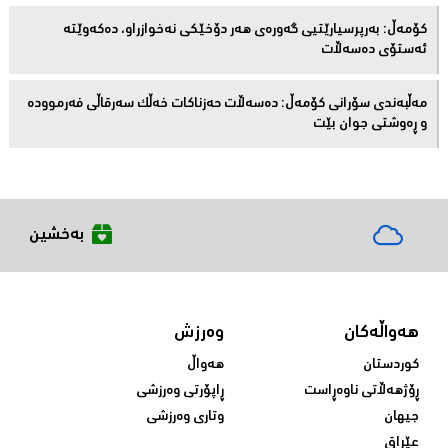
كۆمەڵ: بەرپرسیارێتیی گەورەی هەر دۆخێکی نەخوازراو، دەكەوێتە
ئەستۆی دەسەڵات
مەڵبەندى سۆرانى کۆمەڵ: دەسەڵات حەزناکات خەڵک سەرقاڵى فەرموودە
و ڕەوشتى جوان بێت
بەخشین
هەواڵەکان
وەرزش
کوردستان
هەواڵ
ڕۆژهەڵاتی ناوەڕاست
ڕاپۆرتی وەرزشی
جیهان
وتاری وەرزشی
عێراق