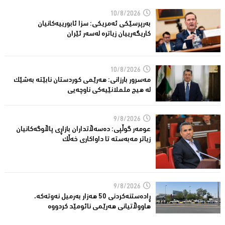
10/8/2026
به‌رپرسێكی ئه‌مریكی: سزا ئابورییه‌كانیان
كاریگه‌رییان زیاتره‌ له‌سه‌ر ئێران
10/8/2026
مەسرور بارزانی: هەرێمی کوردستان نابێتە بەشێک
لە هیچ ململانێیەکی ناوچەیی
9/8/2026
عومه‌ر گوڵپی: ده‌سه‌ڵاتداران بازاڕی پاڵاوگه‌كانیان
زیاتر مه‌به‌سته‌ تا داواكاری خه‌ڵك
9/8/2026
ڕادەستنەکردنى 50 هەزار بەرمیل نەوتەکە،
هاووڵاتیانی هەرێمی نائومێد كردووە