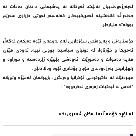
لەبەرژەوەندییان نەبێت، ئەوکاتە نە پەشیمانی دادتان دەدات نە
جەنەراڵە خانەنشینە ئەمریکییەکان کەلەسەر نەوتی دزراوی هەرێم
بوونەتە ملیاردێر.
دۆستایەتی و پەیوەندی سۆزداریی لەم نەوعەی ئێوە دەیکەن لەگەڵ
ئەمریکا و خۆرئاوا، لە دونیای سیاسیدا بوونی نییە، ئەوەی هێزی
هەیە دەخوات و دەخوڕێت، ئەوەشی بێهێزە ژێردەستە و خوراوە و
زلهێزانیش بەرژەوەندی خۆیان بۆخاتری ئێوە وەلا نانێن.
عیبرەتێک لە داگیرکردنی ئۆکرانیا وەربگرن، باپیرانمان لەمێژە وتویانە
"کەس لە ئیحتیات زەرەری نەکردووە" !
لە تۆڕە کۆمەڵایەتیەکان شەیری بکە