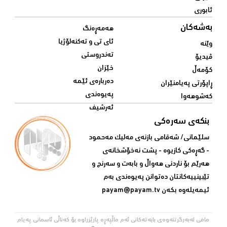
ئابوری
بەشەکان
هەمەڕەنگ
ئای تی و تەکنەلۆژیا
وێنە
تەندروستی
ڤیدیۆ
خێزان
کۆمەڵ
دەربارەی ئێمە
ڕاپۆرتی پەیامنێران
پەیوەندی
کەشوهەوا
ئەرشیف
بنکەی سەرەکی
سلێمانی/ شه‌قامی بازنه‌ی مه‌لیک مه‌حمود
- گه‌ڕه‌کی کازیوه‌ - پشت نه‌خۆشخانه‌ی‌
هه‌رێم بۆ ناردنی‌ هه‌واڵ و بابه‌ت و سه‌رنج و
تێبینییه‌كانتان ده‌توانن په‌یوه‌ندی‌ به‌م
ئیمه‌یله‌وه‌ بكه‌ن
payam@payam.tv
مافی لەبەرگرتنەوەی بابەتەکانی ئەم ماڵپەڕە پارێزراوە بۆ کەناڵی ئاسمانی پەیام