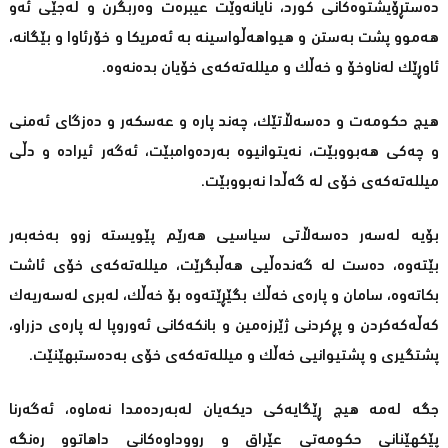
دەستڕۆیشتوەکانی کورد، نایانەوێت عیبرەت وەربگرن و لەجێی ئەو
هەموو پشت بەستن و هیواهەڵواسینە بە ئەمریکا و خۆرئاوا و بێگانە،
ئاوڕێک لەناوخۆ و خەڵک و میللەتەکەی خۆیان بدەنەوە.
هیچ حکومەت و دەسەڵاتێک، چەند پارە و عەسکەر و دەزگای ئەمنی
و چەکی هەبووبێت، نەیتوانیوە بەردەوامبێت، ئەگەر ئیرادە و دڵی
میللەتەکەی خۆی لە گەڵدا نەبووبێت.
بۆیە لەسەر دەسەڵاتی سیاسیی هەرێم پێویستە زوو بەخەبەر
بێتەوە، دەست لە گەندەڵیی هەڵبگرێت، میللەتەکەی خۆی ئاشت
بکاتەوە، سامان و پارەی خەڵک بگێڕێتەوە بۆ خەڵک، لەبری لەسەریەک
کەڵەکەکردن و پڕکردنی ژێرزەمین و بانکەکانی ئەوروپا لە پارەی دزراو،
پشتگیری و پشتیوانیی خەڵک و میللەتەکەی خۆی بەدەستبهێنێت.
جگە لەمە هیچ ڕێگایەکی دیکەیان لەبەردەمدا نەماوە، ئەگەرنا
پێکهێنانی حکومەتی عێراق و رووداوەکانی داهاتوو رەنگە