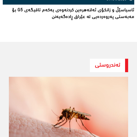
ئاسیاسێڵ و زانکۆی ئەلنەهرەین کردنەوەی یەکەم تاقیگەی G5 بۆ
مەبەستی پەروەردەیی لە عێراق ڕادەگەیەنن
تەندروستی