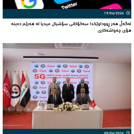
19/04/2026
لەگەڵ هەر ڕووداوێكدا سەكۆكانی سۆشیال میدیا لە هەرێم دەبنە
هۆی چەواشەكاری
09/04/2026