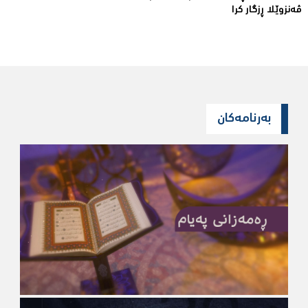
ڤەنزوێلا ڕزگار كرا
بەرنامەکان