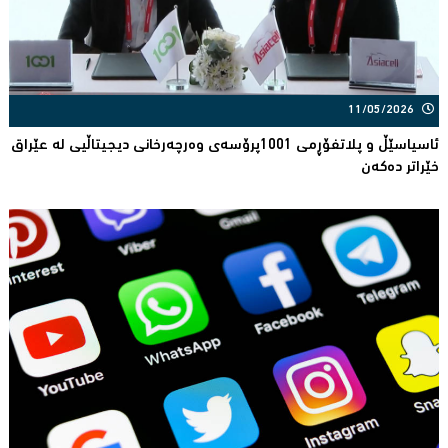
11/05/2026
ئاسیاسێڵ و پلاتفۆڕمی 1001پرۆسەی وەرچەرخانی دیجیتاڵیی لە عێراق
خێراتر دەكەن