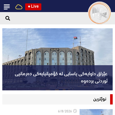
●
Live
عێراق داوایەکی یاسایی لە کۆمپانیایه‌كی دەرمانیى
ئوردنی بردەوە
نوێترین
6/8/2026