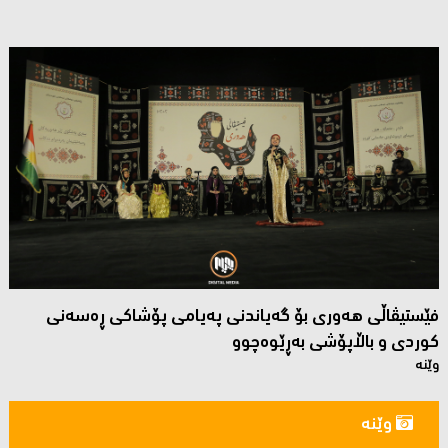
فێستیڤاڵی هەوری بۆ گەیاندنی پەیامی پۆشاكی ڕەسەنی
كوردی و باڵاپۆشی بەڕێوەچوو
وێنە
وێنە