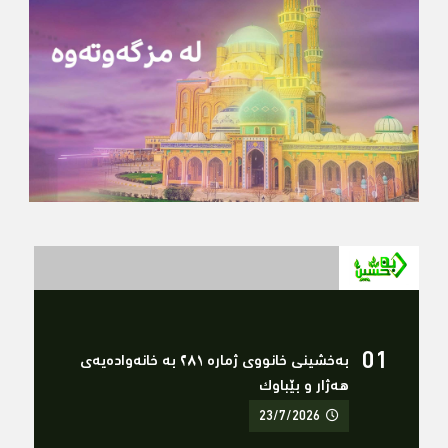
بەخشینی خانووی ژمارە ٢٨١ بە خانەوادەیەی
هەژار و بێباوک
23/7/2026