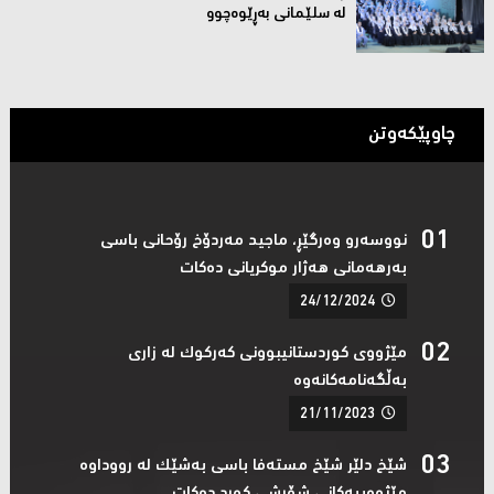
لە سلێمانی بەڕێوەچوو
چاوپێکەوتن
نووسەرو وەرگێڕ، ماجید مەردۆخ رۆحانی باسی
بەرهەمانی هەژار موکریانی دەکات ‌
24/12/2024
مێژووی کوردستانیبوونی کەرکوک لە زاری
بەڵگەنامەکانەوە ‌
21/11/2023
شێخ دلێر شێخ مستەفا باسی بەشێک لە رووداوە
مێژووییەکانی شۆڕشی کورد دەکات‌