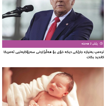
پێش 2 هەفتە
ترەمپ بەنیازە جارێكی دیكە خۆی بۆ هەڵبژاردنی سەرۆكایەتیی ئەمریكا
كاندید بكات