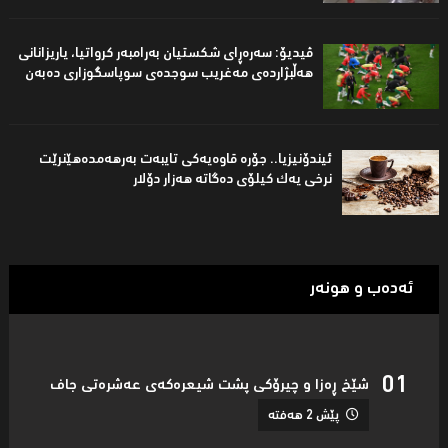
ڤیدیۆ: سەرەڕای شکستیان بەرامبەر کرواتیا، یاریزانانی
هەڵبژاردەى مەغریب سوجدەى سوپاسگوزاری دەبەن
ئیندۆنیزیا.. جۆره‌ قاوه‌یه‌كی تایبه‌ت به‌رهه‌مدەهێنرێت
نرخی یه‌ك كیلۆی ده‌گاته‌ هه‌زار دۆلار
ئەدەب و هونەر
شێخ ڕەزا و چیرۆکى پشت شیعرەکەى عەشرەتى جاف
پێش 2 هەفتە