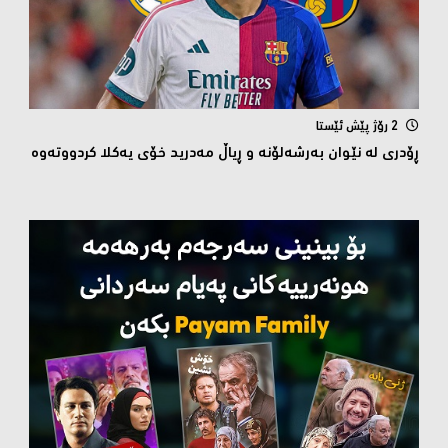
2 رۆژ پێش ئێستا
ڕۆدری لە نێوان بەرشەلۆنە و ڕیاڵ مەدرید خۆی یەکلا کردووتەوە