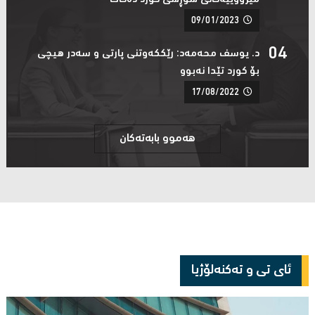
09/01/2023
د. یوسف محەمەد: رێککەوتنی پارتی و سەدر هیچی
بۆ کورد تێدا نەبوو ‌
17/08/2022
هەموو بابەتەکان
ئای تی و تەکنەلۆژیا