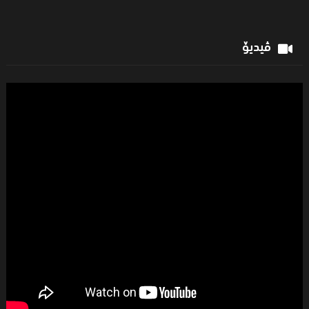
ڤیدیۆ