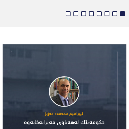
ئیبراهیم محه‌مه‌د عه‌زیز
حکومەتێک لەهەناوی قەیرانەکانەوە