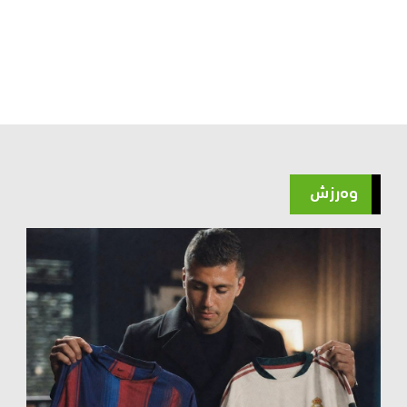
وەرزش