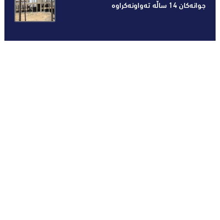
جوانەكان 14 ساڵە تەواونەکراوە