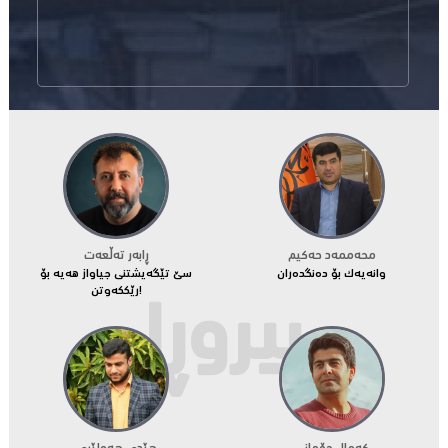
محه‌ممه‌د حه‌كیم
ڕابەر تەڵعەت
وانەیەک بۆ دەنگدەران
سێ تێگەیشتنی جیاواز هەیە بۆ
بیروڕا
رێککەوتن!