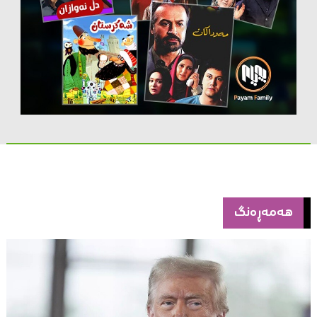
هەمەڕەنگ