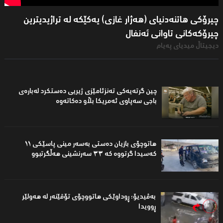
چیرۆكی هاتنەدنیای (هەژار غازی) یەكێكە لە تراژیدیترین
چیرۆكەكانی تاوانى ئەنفال
دیجیتاڵ میدیاى پەیام
چین گرتەیەكی تەنزئامێزی ژیریی دەستكرد لەبارەی
باجی سەپاوی ئەمریكا بڵاو دەكاتەوە
هاتوچۆی بازیان دەستی بەسەر مینی پاسێكی ١١
کەسیدا گرتووە کە ٣٣ سەرنشینی هەڵگرتبوو
بەڤیدیۆ؛ ڕوداوێکی هاتووچۆی تۆقێنەر لە هەولێر
ڕوویدا