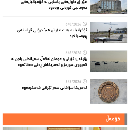
عێراق داوایەکی یاسایی لە کۆمپانیایه‌كی
دەرمانیى ئوردنی بردەوە
6/8/2026
ئۆکرانیا بە یەک هێرش ٦٠٥ درۆنی ئاڕاستەى
ڕووسیا کرد
6/8/2026
رۆیتەرز: ئێران و عومان لەگەڵ سەپاندنی باجن لە
گەرووی هورمز و ئەمریکاش ڕەتی دەکاتەوە
6/8/2026
ئه‌مریكا سزاكانی سه‌ر ئێرانی كه‌مكرده‌وه‌
کۆمەڵ