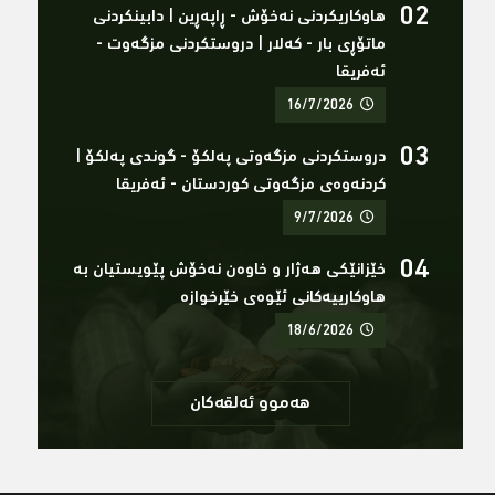
هاوکاریکردنى نەخۆش - ڕاپەڕین | دابینکردنی
ماتۆڕی بار - کەلار | دروستکردنی مزگەوت -
ئەفریقا
16/7/2026
دروستکردنی مزگەوتی پەلکۆ - گوندی پەلکۆ |
کردنەوەی مزگەوتی کوردستان - ئەفریقا
9/7/2026
خێزانێکی هەژار و خاوەن نەخۆش پێویستیان بە
هاوکارییەکانی ئێوەی خێرخوازە
18/6/2026
هەموو ئەلقەکان