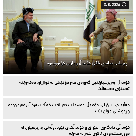
3/8/2026
پیرمام.. شاندی باڵای كۆمه‌ڵ و پارتی كۆبوونه‌وه‌
كۆمەڵ: بەرپرسیارێتیی گەورەی هەر دۆخێکی نەخوازراو، دەكەوێتە
ئەستۆی دەسەڵات
مەڵبەندى سۆرانى کۆمەڵ: دەسەڵات حەزناکات خەڵک سەرقاڵى فەرموودە
و ڕەوشتى جوان بێت
کۆمەڵى دادگەرى: عێراق و كۆمەڵگەی نێودەوڵەتی بەرپرسیارن لە
دوورخستنەوەى ئاگری شەڕ لە هەرێم