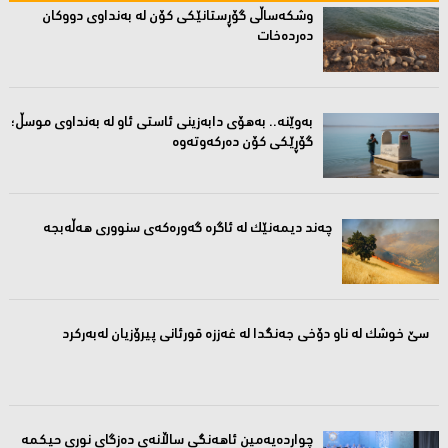
وشکەساڵی گۆڕستانێکی کۆن لە بەنداوی دووکان
دەردەخات
بەوێنە.. بەهۆی دابەزینی ئاستی ئاو لە بەنداوی موسڵ؛
گۆڕێکی کۆن دەرکەوتەوە
چەند دیمەنێک لە ئاگرە گەورەکەى سنوورى هەڵەبجە
سێ خوشک لە ناو دۆخی جەنگدا لە غەززە قورئانی پیرۆزیان لەبەرکرد
چواردەیەمین ئاهەنگی ساڵانەى دەزگای نوری حیکمە