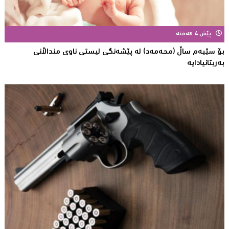
پێش 4 هەفتە
بۆ سێیەم ساڵ (محەمەد) لە پێشەنگی لیستی ناوی منداڵانى
بەریتانیادایە