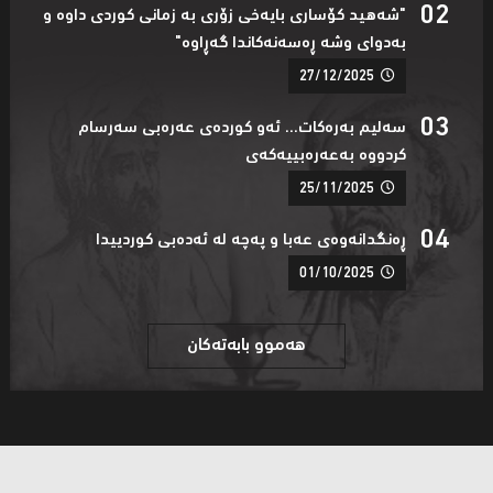
"شەهید كۆساری بایەخی زۆری بە زمانی كوردی داوە و
بەدوای وشە ڕەسەنەكاندا گەڕاوە"
27/12/2025
سەلیم بەرەکات... ئەو کوردەی عەرەبی سەرسام
کردووە بەعەرەبییەکەی
25/11/2025
ڕەنگدانەوەی عەبا و پەچە لە ئەدەبی کوردییدا
01/10/2025
هەموو بابەتەکان