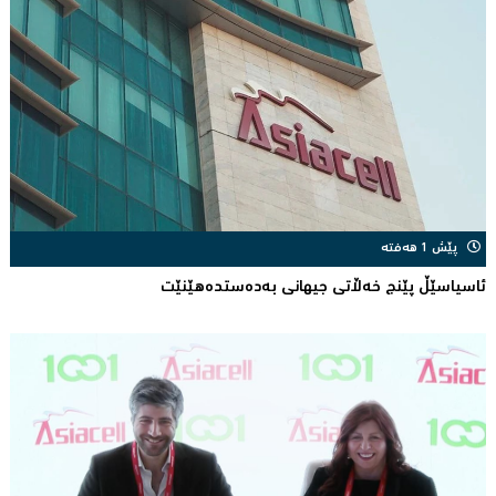
پێش 1 هەفتە
ئاسیاسێڵ پێنج خەڵاتی جیهانى بەدەستدەهێنێت