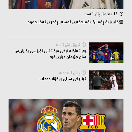
12 کاتژمێر پێش ئێستا
😱فابریزیۆ ڕۆمانۆ بۆمبەکەی لەسەر ڕۆدری تەقاندەوە
4 رۆژ پێش ئێستا
بەرشەلۆنە نرخی فرۆشتنی تۆرێسی بۆ پاریس
سان جێرمان دیاری کرد
پێش 1 هەفتە
ئینریکی سزای بارکۆلا دەدات