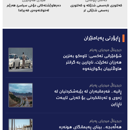
کەمال چۆمانى
هێدی هەولێری
کەلتوری نارەسمی شتێکە و کەلتوری
دەرهاوێشتەکانی دۆخی سیاسێ هەرێم
رەسمی شتێکی تر
لەخولانەوەی قەیراندا
ڕاپۆرتی پەیامنێران
دیجیتاڵ میدیاى پەیام
شۆفێرانى تەکسى: تاوەکو بەنزین
هەرزان نەکرێت، ناچارین بە گرانتر
هاوڵاتییان بگوازینەوە
دیجیتاڵ میدیاى پەیام
ڕانیە.. فەرمانبەران لە بێبەشکردنیان لە
زەوى و تەرخانکردنى بۆ کەرتى تایبەت
ناڕزاین
دیجیتاڵ میدیاى پەیام
هەڵەبجە.. بینای پەیمانگای هونەرە