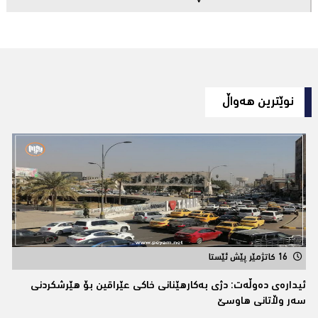
نوێترین هەواڵ
16 کاتژمێر پێش ئێستا
ئیدارەى دەوڵەت: دژى بەکارهێنانى خاکی عێراقین بۆ هێرشکردنى
سەر وڵاتانی هاوسێ