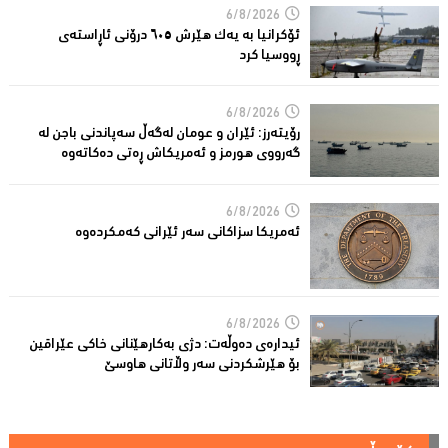
6/8/2026
ئۆکرانیا بە یەک هێرش ٦٠٥ درۆنی ئاڕاستەى
ڕووسیا کرد
6/8/2026
رۆیتەرز: ئێران و عومان لەگەڵ سەپاندنی باجن لە
گەرووی هورمز و ئەمریکاش ڕەتی دەکاتەوە
6/8/2026
ئه‌مریكا سزاكانی سه‌ر ئێرانی كه‌مكرده‌وه‌
6/8/2026
ئیدارەى دەوڵەت: دژى بەکارهێنانى خاکی عێراقین
بۆ هێرشکردنى سەر وڵاتانی هاوسێ