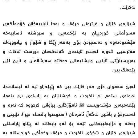
نه‌كرێت.
شیزاره‌ی‌ خێزان‌ و فیتره‌تی‌ مرۆڤ و به‌ها ئاینییه‌كانن كۆمه‌ڵگه‌ی‌
مسوڵمانی كوردییان به‌ تۆكمه‌یی و سروشته‌ ئاساییه‌كه‌
هێشتوه‌ته‌وه‌ و ده‌ستبردن بۆی‌ به‌هه‌ر ڕێگا و شێواز و بیانوویه‌ك
مه‌ترسیی گه‌وره‌ له‌سه‌ر ئاینده‌ی‌ گه‌له‌كه‌مان دروست ئه‌كات و
به‌رپرسیارێتی‌ ئاینیی ونیشتیمانی ده‌خاته‌ سه‌رشانمان و نابێ لێی
بێدەنگ بین.
ئەبێ ھەموان دژی ھەر کارێک بین کە ڕێپێدراو نیە لە ئیسلامدا،
نمونەی ستەم لە ئافرەت و کوشتنیان بە پاساوی بێ بنەما،
پێغەمبەری خۆشەویست ﷺ ئامۆژگاری پیاوانی کردووە کە نەرم و
لەسەرخۆ و باشبن لەگەڵ ئافرەتان (استوصوا بالنسا‌ء خیرا)، تێبینی و
ڕەخنە و دژایه‌تییه‌كانی‌ ئێمە بۆ ئەو بابەتانە لە پێناو پاراستنی
شیرازه‌ی خێزان و شکۆی ئافرەت و مرۆڤ وخەڵکی کوردستانە بە