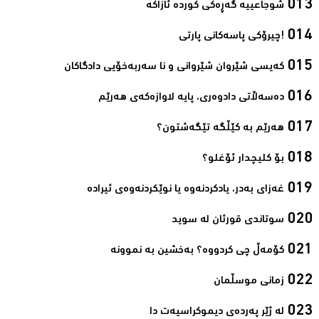
شوجاعییە گەڕەکی کوردە ئازاکە‌
!چیرۆکی پاسەکانی پارتی‌
کەیسی شێروان شێروانی و نا سەربەخۆیی دادگاکان‌
دەسەڵاتی دادوەری، پایه‌ لاوازه‌كەی هه‌رێم‌
ھەرێم بە کێڵگە تێگەشتون؟‌
بۆ کلیچدار ئۆغلو؟‌
غەزای بەدر، یادکردنەوە یا نوێکردنەوەی ئیرادە‌
سوتاندى قورئان لە سوید‌
کۆمەڵ چی کردووە؟ بەخشین بە نموونە‌
زمانی موسڵمان‌
لە ژێر پەردەی دیموکراسیەت دا‌