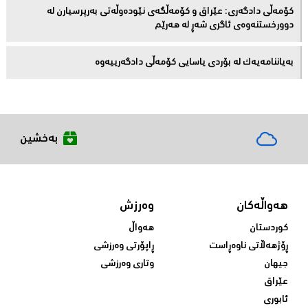
کۆمەڵى دادگەرى: عێراق و كۆمەڵگەی نێودەوڵەتی بەرپرسیارن لە
دوورخستنەوەى ئاگری شەڕ لە هەرێم
بەیاننامەیەک لە بۆردی یاسایی کۆمەڵی دادگەرییەوە
بەخشین
هەواڵەکان
وەرزش
کوردستان
هەواڵ
ڕۆژهەڵاتی ناوەڕاست
ڕاپۆرتی وەرزشی
جیهان
وتاری وەرزشی
عێراق
ئابوری