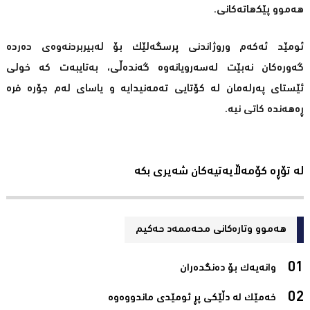
ھەموو پێکھاتەکانی.
ئومێد ئەکەم وروژاندنی پرسگه‌لێك بۆ لەبیربردنەوەی دەردە
گەورەکان نەبێت لەسەرویانەوە گەندەڵی، بەتایبەت کە خولی
ئێستای پەرلەمان لە کۆتایی تەمەنیدایە و یاسای لەم جۆرە فرە
ڕەھەندە کاتی نیە.
لە تۆڕە کۆمەڵایەتیەکان شەیری بکە
هەموو وتارەکانی محه‌ممه‌د حه‌كیم
وانەیەک بۆ دەنگدەران‌
خەمێک لە دڵێکی پڕ ئومێدی ماندووەوە‌