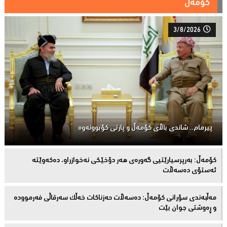
کۆمەڵ
3/8/2026
پیرمام.. شاندی باڵای كۆمه‌ڵ و پارتی كۆبوونه‌وه‌
كۆمەڵ: بەرپرسیارێتیی گەورەی هەر دۆخێکی نەخوازراو، دەكەوێتە
ئەستۆی دەسەڵات
مەڵبەندى سۆرانى کۆمەڵ: دەسەڵات حەزناکات خەڵک سەرقاڵى فەرموودە
و ڕەوشتى جوان بێت