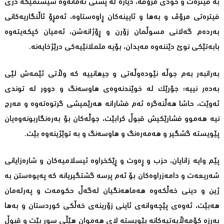
بە فیترەت و خودی‌ مرۆڤه‌، دیاره‌ له‌ پشتی‌ ئه‌مانەوە سیستمێكه‌ دژی
فیترەتی مرۆڤ و بەھا و ئایینەکان ڕاوەستاوە، ئەمڕۆ ئاڵنگاریەکانی
بەردەم گەلانی مسوڵمان زۆرن و ڕۆژانەشن، ئەمیان کپکەیتەوە
بابەتێکی نوێ دێننەوە مەیدان، بۆیە ململانێیەکی درێژخایەنە.
بەرانبەر بەم جوڵە نێودەوڵەتی و جیھانییە كه‌ وڵاتی‌ ئێمه‌ش لێی‌
به‌ده‌ر نییه‌؛ جۆرێک لە خوێندنەوەی ھاوسەنگ و دوور لە توندی
ئەوێت، حاشا ھەڵنەگرە ئەم فشارانە ھەرێمیشی گرتوەتەوە و مەرج
نیە ھەموو فشارێکیش قبوڵ کرابێت، جوڵەکان بۆ بەرەنگاربونەوەیان
پێویسته‌ گشگیر و ھەمەرەنگ و ھاوسەنگ و بە توێژینه‌وه‌ بێت.
پێم وایە زانایان، حزب و ڕەوت و ڕێکخراوە ئیسلامیەکا‌ن و شارەزایانی
شەریعەت و دامەزراوەکان بۆ ئەم پرسە گشتگیریانە کە پەیوەستن بە
ژین و دینی خەڵکەوە ھەماھەنگیان لەگەڵ حکومەت و پەرلەمان
ھەبێت، ئەوەی پێچەوانەی ئاینی زۆرینەی خەڵکی کوردستان و بەها
بەرزە کۆمەڵایەتیەکانە پێویسته‌ لای ھەموان ھێڵی سور بێت و قبوڵ