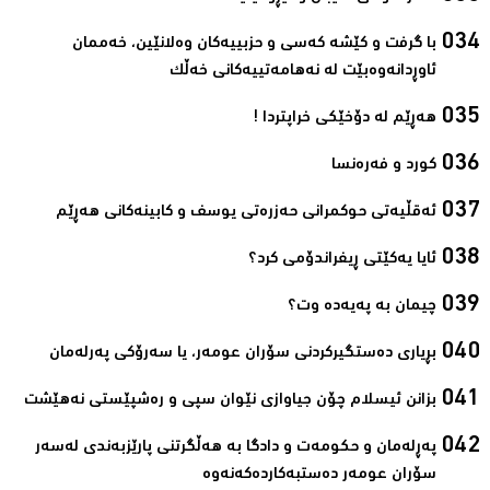
با گرفت و كێشه‌ كه‌سی و حزبییه‌كان وه‌لانێین، خه‌ممان
ئاوڕدانه‌وه‌بێت له‌ نه‌هامه‌تییه‌كانی خه‌ڵك‌
ھەڕێم لە دۆخێکی خراپتردا !‌
کورد و فەرەنسا‌
ئەقڵیەتی حوکمرانی حەزرەتی یوسف و کابینەکانی ھەڕێم‌
ئایا یەكێتی ڕیفراندۆمی كرد؟‌
چیمان به‌ پەیەدە وت؟‌
بڕیاری دەستگیرکردنی سۆران عومەر، یا سەرۆکی پەرلەمان‌
بزانن ئیسلام چۆن جیاوازی نێوان سپی و رەشپێستی نەھێشت‌
پەڕلەمان و حکومەت و دادگا بە ھەڵگرتنی پارێزبەندی لەسەر
سۆران عومەر دەستبەکاردەکەنەوە‌