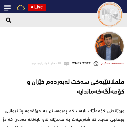
●
Live
محه‌ممه‌د حه‌كیم
23/09/2022
710 جار خوێنراوەتەوە
ململاننێیەكی سەخت لەبەردەم خێزان و
كۆمەڵگەكەماندایە
وروژاندنی کۆمەڵێك بابەت کە پەیوەستن بە مرۆڤەوە پشتیوانیی
جیھانیی ھەیە، کە شەرعیەت بە ھەندێک لەو بابەتانە دەدەن کە دژ