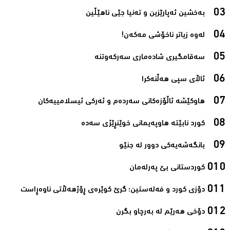
بەخشین ئەپارێزین و تەنیا جێی ناھێڵین‌
لەوە زیاتر ناخۆشی مەکەن!‌
سەقامگیری شادەماری سەرکەوتنە‌
ئاڵای سپی هەڵنەکرا‌
هاوکێشە ئاڵۆزەکانی سەردەم و ئەرکی ئیسلامیيەکان‌
کورد نابێتە هاوپەیمانی خوێنڕێژی سەدە‌
بانگەشەیەکی دوور لە جنێو‌
کوردستانی بێ پەرلەمان‌
دۆزی کورد و فەلەستین؛ گرێ کوێرەی ڕۆژھەڵاتی ناوەڕاست‌
دۆخی هەرێم لە بەرچاو بگرن‌