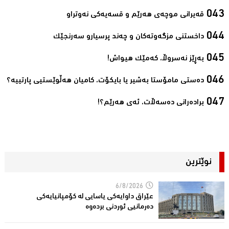
قەیرانی موچەی ھەرێم و قسەیەکی نەوتراو‌
داخستنی مزگەوتەکان و چەند پرسیارو سەرنجێک‌
بەڕێز نەسروڵا، کەمێك ھیواش!‌
ده‌ستی مامۆستا به‌شیر یا بایكۆت، كامیان هه‌ڵوێستیی پارتییه‌؟‌
برادەرانی دەسەڵات، ئەی ھەرێم؟!‌
نوێترین
6/8/2026
عێراق داوایەکی یاسایی لە کۆمپانیایه‌كی
دەرمانیى ئوردنی بردەوە