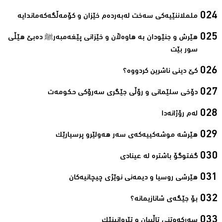
ململاننێیەكی سەخت لەبەردەم خێزان و كۆمەڵگەكەماندایە‌
ھێرش و جنێودان بە ھاوەڵان و خێزانی پێغەمبەرﷺ دەبێ ھێڵی
سور بێت‌
کێ دینی ناشرین کردووە؟ ‌
دۆخی سلێمانی و رۆڵی جێگری سەرۆکی حکومەت‌
لەم رۆژانەدا ‌
هێرشە موشەکییەکەی سەر هەولێرو پرسیارێک‌
گفتوگۆ باشترە لە عینادی‌
ھێرشی روسیا و دیمەنی نوێژی چیچانیەکان‌
بۆ جێگەی شانازیمانە؟‌
سەرکەوتنی تاڵیبان و تێڕوانینێک‌