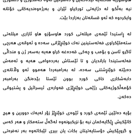
هاوسۆزیە ساختەیە تێدەگەین و دەشزانین ئەوە خەمخۆری و دلسۆزی
نیە بەڵکو لە دژایەتی تورکیاو ئێران و بەرژەوەندیەکانی خۆتانە
وایکردوە کە ئەو قسانەتان بەزاردا بێت.
لە ڕاستیدا ئێمەی میللەتی کورد هاوسۆزو هاو ئازاری میللەتی
ستەملێکراوی فەلەستینین نەك خوێنڕێژانی سەدە و ئەوانەی هەرچی
ئاگرو ئاسن و بۆمب و چەکی قەدەغە کراو هەیە بەسەر ژن و منداڵی
فەلەستیندا باراندیان و تا ئێستاش بەردەوامی هەیە و ئەمەش
دەبێتە خوێنڕشتنی سەدە، لە بەرامبەردا هەموو ئەو وڵاتانەی
دابەشکاری خاکی کورد بوون ئێستا بێدەنگن بەرامبەر
کۆمەڵکوژیەکانی رژێمی خوێنڕێژی قەوارەی ئیسرائیل و پشتیوانی
دەکەن.
بۆیە دەلێین ئێمەی کورد و ئێوەی خوێنڕێژ زۆر لەیەك دوورین و هیچ
کاتێكیش ڕێگایەکمان نیە بۆ نزیکبونەوە لەگەڵ ستەمکار و هەر کەس
و گروپێكیش دۆستایەتیتان بکات یان بیری لێبکاتەوە بەر نەفرەتی