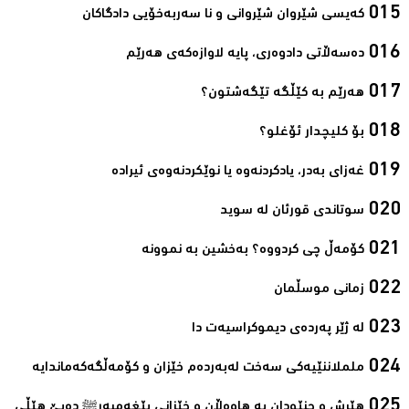
کەیسی شێروان شێروانی و نا سەربەخۆیی دادگاکان‌
دەسەڵاتی دادوەری، پایه‌ لاوازه‌كەی هه‌رێم‌
ھەرێم بە کێڵگە تێگەشتون؟‌
بۆ کلیچدار ئۆغلو؟‌
غەزای بەدر، یادکردنەوە یا نوێکردنەوەی ئیرادە‌
سوتاندى قورئان لە سوید‌
کۆمەڵ چی کردووە؟ بەخشین بە نموونە‌
زمانی موسڵمان‌
لە ژێر پەردەی دیموکراسیەت دا‌
ململاننێیەكی سەخت لەبەردەم خێزان و كۆمەڵگەكەماندایە‌
ھێرش و جنێودان بە ھاوەڵان و خێزانی پێغەمبەرﷺ دەبێ ھێڵی