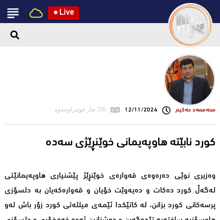
●
Live
محه‌ممه‌د حه‌كیم
12/11/2024
550 جار خوێنراوەتەوە
کورد نابێتە هاوپەیمانی خوێنڕێژی سەدە
وەزیری نوێی دەرەوەی قەوارەی خوێنڕێژ پێشنیاری هاوپەیمانێتی
لەگەڵ کورد دەکات و دەیەوێت خۆیان و قەوارەکەیان بە دلسۆزی
پرسەکانی کورد بزانن، لە کاتێکدا ئێمەی میللەتی کورد زۆر باش لەو