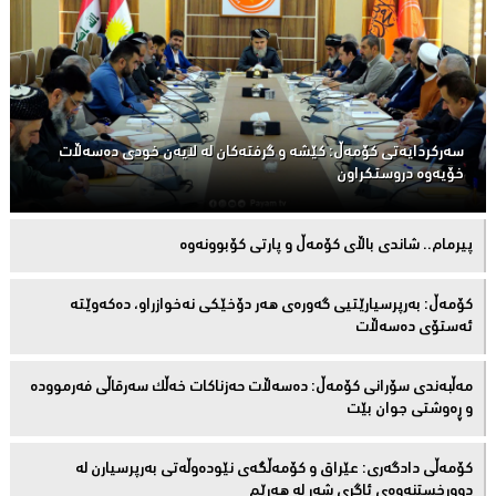
سەركردایەتی كۆمەڵ: كێشە و گرفتەكان لە لایەن خودی دەسەڵات
خۆیەوە دروستكراون
پیرمام.. شاندی باڵای كۆمه‌ڵ و پارتی كۆبوونه‌وه‌
كۆمەڵ: بەرپرسیارێتیی گەورەی هەر دۆخێکی نەخوازراو، دەكەوێتە
ئەستۆی دەسەڵات
مەڵبەندى سۆرانى کۆمەڵ: دەسەڵات حەزناکات خەڵک سەرقاڵى فەرموودە
و ڕەوشتى جوان بێت
کۆمەڵى دادگەرى: عێراق و كۆمەڵگەی نێودەوڵەتی بەرپرسیارن لە
دوورخستنەوەى ئاگری شەڕ لە هەرێم