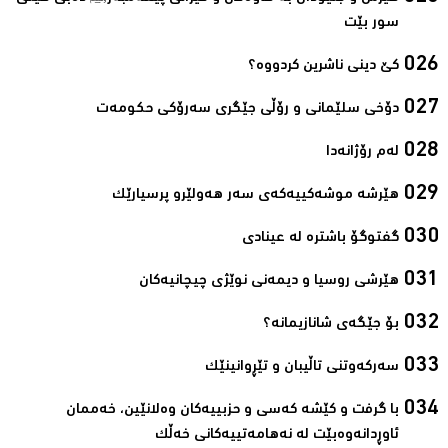
سور بێت‌
کێ دینی ناشرین کردووە؟ ‌
دۆخی سلێمانی و رۆڵی جێگری سەرۆکی حکومەت‌
لەم رۆژانەدا ‌
هێرشە موشەکییەکەی سەر هەولێرو پرسیارێک‌
گفتوگۆ باشترە لە عینادی‌
ھێرشی روسیا و دیمەنی نوێژی چیچانیەکان‌
بۆ جێگەی شانازیمانە؟‌
سەرکەوتنی تاڵیبان و تێڕوانینێک‌
با گرفت و كێشه‌ كه‌سی و حزبییه‌كان وه‌لانێین، خه‌ممان
ئاوڕدانه‌وه‌بێت له‌ نه‌هامه‌تییه‌كانی خه‌ڵك‌