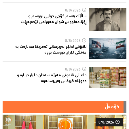
8/8/2026
ساڵێك بەسەر كۆچی دوایی نووسەر و
ڕۆژنامەنووس شوان هەورامی تێدەپەڕێت
8/8/2026
ناكۆكی لەنێو بەرپرسانى ئەمریكا سەبارەت بە
جەنگی ئێران دروست بووە
8/8/2026
داهاتی نانەوتی هەرێم سەدان ملیار دینارە و
دەچێتە گیرفانی بەرپرسانەوە
کۆمەڵ
8/8/2026