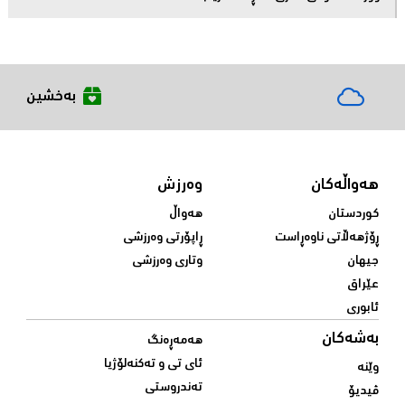
بەخشین
هەواڵەکان
وەرزش
کوردستان
هەواڵ
ڕۆژهەڵاتی ناوەڕاست
ڕاپۆرتی وەرزشی
جیهان
وتاری وەرزشی
عێراق
ئابوری
بەشەکان
هەمەڕەنگ
ئای تی و تەکنەلۆژیا
وێنە
تەندروستی
ڤیدیۆ