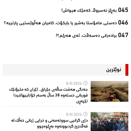
بەڕێز نەسروڵا، کەمێك ھیواش!‌
ده‌ستی مامۆستا به‌شیر یا بایكۆت، كامیان هه‌ڵوێستیی پارتییه‌؟‌
برادەرانی دەسەڵات، ئەی ھەرێم؟!‌
نوێترین
8/8/2026
جەنگی هەشت ساڵەی عێراق ـ ئێران کە ملیۆنێک
قوربانى خستەوە 38 ساڵ بەسەر كۆتاییهاتنیدا
تێپەڕى
8/8/2026
دژی گرانیی سووتەمەنی و خراپی ژیانی خەڵك لە
قەڵادزێ‌ گردبوونەوە بەڕێوەچوو