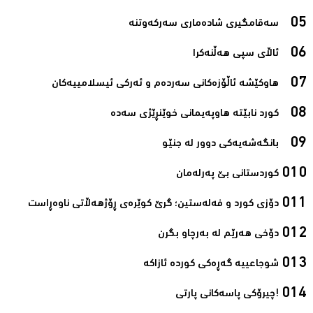
سەقامگیری شادەماری سەرکەوتنە‌
ئاڵای سپی هەڵنەکرا‌
هاوکێشە ئاڵۆزەکانی سەردەم و ئەرکی ئیسلامیيەکان‌
کورد نابێتە هاوپەیمانی خوێنڕێژی سەدە‌
بانگەشەیەکی دوور لە جنێو‌
کوردستانی بێ پەرلەمان‌
دۆزی کورد و فەلەستین؛ گرێ کوێرەی ڕۆژھەڵاتی ناوەڕاست‌
دۆخی هەرێم لە بەرچاو بگرن‌
شوجاعییە گەڕەکی کوردە ئازاکە‌
!چیرۆکی پاسەکانی پارتی‌