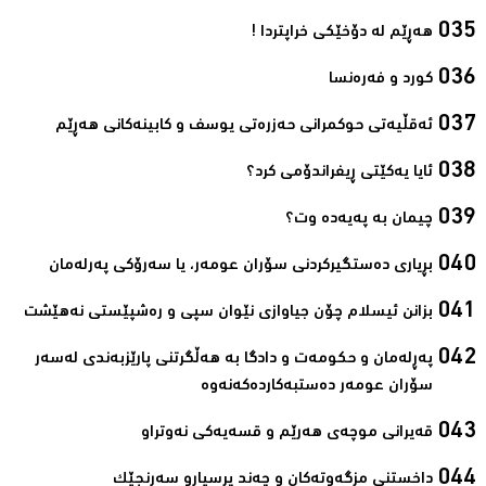
ھەڕێم لە دۆخێکی خراپتردا !‌
کورد و فەرەنسا‌
ئەقڵیەتی حوکمرانی حەزرەتی یوسف و کابینەکانی ھەڕێم‌
ئایا یەكێتی ڕیفراندۆمی كرد؟‌
چیمان به‌ پەیەدە وت؟‌
بڕیاری دەستگیرکردنی سۆران عومەر، یا سەرۆکی پەرلەمان‌
بزانن ئیسلام چۆن جیاوازی نێوان سپی و رەشپێستی نەھێشت‌
پەڕلەمان و حکومەت و دادگا بە ھەڵگرتنی پارێزبەندی لەسەر
سۆران عومەر دەستبەکاردەکەنەوە‌
قەیرانی موچەی ھەرێم و قسەیەکی نەوتراو‌
داخستنی مزگەوتەکان و چەند پرسیارو سەرنجێک‌