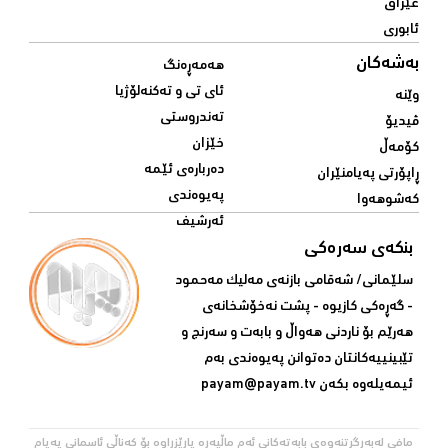
عێراق
ئابوری
بەشەکان
هەمەڕەنگ
ئای تی و تەکنەلۆژیا
وێنە
تەندروستی
ڤیدیۆ
خێزان
کۆمەڵ
دەربارەی ئێمە
ڕاپۆرتی پەیامنێران
پەیوەندی
کەشوهەوا
ئەرشیف
بنکەی سەرەکی
سلێمانی/ شه‌قامی بازنه‌ی مه‌لیک مه‌حمود
- گه‌ڕه‌کی کازیوه‌ - پشت نه‌خۆشخانه‌ی‌
هه‌رێم بۆ ناردنی‌ هه‌واڵ و بابه‌ت و سه‌رنج و
تێبینییه‌كانتان ده‌توانن په‌یوه‌ندی‌ به‌م
ئیمه‌یله‌وه‌ بكه‌ن
payam@payam.tv
مافی لەبەرگرتنەوەی بابەتەکانی ئەم ماڵپەڕە پارێزراوە بۆ کەناڵی ئاسمانی پەیام