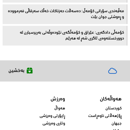
مەڵبەندى سۆرانى کۆمەڵ: دەسەڵات حەزناکات خەڵک سەرقاڵى فەرموودە
و ڕەوشتى جوان بێت
کۆمەڵى دادگەرى: عێراق و كۆمەڵگەی نێودەوڵەتی بەرپرسیارن لە
دوورخستنەوەى ئاگری شەڕ لە هەرێم
بەخشین
هەواڵەکان
وەرزش
کوردستان
هەواڵ
ڕۆژهەڵاتی ناوەڕاست
ڕاپۆرتی وەرزشی
جیهان
وتاری وەرزشی