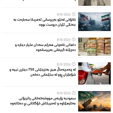
8/8/2026
ناكۆكی لەنێو بەرپرسانى ئەمریكا سەبارەت بە
جەنگی ئێران دروست بووە
8/8/2026
داهاتی نانەوتی هەرێم سەدان ملیار دینارە و
دەچێتە گیرفانی بەرپرسانەوە
8/8/2026
لە چەمچەماڵ هیچ بەنزینێکى 750 دیناری نییە و
شۆفێران ڕوو لە سلێمانى دەکەن
8/8/2026
سعودیە زۆربەی مووشەكەكانی پاتریۆتی
بەكارهێناوە و ئەمریكاش كۆگاكانی پڕ دەكاتەوە