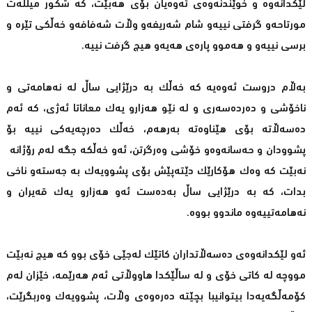
لێكدانەوە و خوێندنەوەی ئەوەیان بۆی هەبێت، كە شكور میللەت
مورتاحەو گرفتی نییەو شام شەریفەو وڵات شەفافەو خەڵكی تێرە و
برسی نییەو و هەموو پارەی هەیەو هیچ گرفت نییە.
بەڵام دروست ئەوەیە كە خەڵك بە درێژایی ساڵ لە نەهامەتی و
ناخۆشی و دەردەسەری و لە نێو هەزارو یەك معاناتا ئەژی، كە ئەم
دەسەڵاتە بۆی هێناوەتە بەرهەم، خەڵك دەرچەیەكی نییە بۆ
پشوودان و حەسانەوەو خۆشی وەرگرتن، ئەو خەڵكە جگە لەم رۆژانە
نەبێت كە وەك هۆكارێك دێتەپێش بۆی پشوویەك بە جەستەو ناخی
بدات، كە بە درێژایی ساڵ بەدەست ئەو هەزارو یەك قەیران و
نەهامەتییەوە ماندوو بووە.
ئەو لێكدانەوەی دەسەڵاتداران كاتێك لەجێی خۆی بوو كە هیچ نەبێت
مووچە لە کاتی خۆی و لە ساڵێكدا هاووڵاتی ئەم هەرێمە، خێزان لەم
كۆمەڵگەیەدا بیتوانیبا بچێتە دەرەوەی وڵات، پشوویەك وەربگرێت،