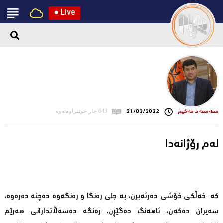
●
Live
محه‌ممه‌د حه‌كیم
21/03/2022
643 جار خوێنراوەتەوە
لەم رۆژانەدا
کە خەڵكی خۆشی دەرئەبرن، بە جلی رەنگا و رەنگەوە دەچنە دەرەوە،
سەیران دەكەن، ئاهەنگ دەگێڕن، رەنگە دەسەڵاتدارانی هەرێم