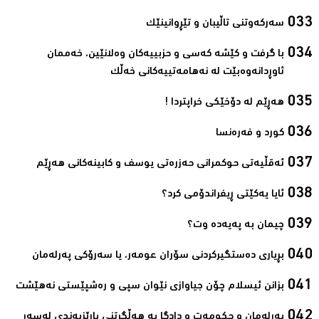
سەرکەوتنی تاڵیبان و تێڕوانینێک‌
با گرفت و كێشه‌ كه‌سی و حزبییه‌كان وه‌لانێین، خه‌ممان
ئاوڕدانه‌وه‌بێت له‌ نه‌هامه‌تییه‌كانی خه‌ڵك‌
ھەڕێم لە دۆخێکی خراپتردا !‌
کورد و فەرەنسا‌
ئەقڵیەتی حوکمرانی حەزرەتی یوسف و کابینەکانی ھەڕێم‌
ئایا یەكێتی ڕیفراندۆمی كرد؟‌
چیمان به‌ پەیەدە وت؟‌
بڕیاری دەستگیرکردنی سۆران عومەر، یا سەرۆکی پەرلەمان‌
بزانن ئیسلام چۆن جیاوازی نێوان سپی و رەشپێستی نەھێشت‌
پەڕلەمان و حکومەت و دادگا بە ھەڵگرتنی پارێزبەندی لەسەر