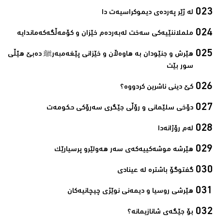
لە ژێر پەردەی دیموکراسیەت دا‌
ململاننێیەكی سەخت لەبەردەم خێزان و كۆمەڵگەكەماندایە‌
ھێرش و جنێودان بە ھاوەڵان و خێزانی پێغەمبەرﷺ دەبێ ھێڵی
سور بێت‌
کێ دینی ناشرین کردووە؟ ‌
دۆخی سلێمانی و رۆڵی جێگری سەرۆکی حکومەت‌
لەم رۆژانەدا ‌
هێرشە موشەکییەکەی سەر هەولێرو پرسیارێک‌
گفتوگۆ باشترە لە عینادی‌
ھێرشی روسیا و دیمەنی نوێژی چیچانیەکان‌
بۆ جێگەی شانازیمانە؟‌