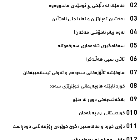
خەمێک لە دڵێکی پڕ ئومێدی ماندووەوە‌
بەخشین ئەپارێزین و تەنیا جێی ناھێڵین‌
لەوە زیاتر ناخۆشی مەکەن!‌
سەقامگیری شادەماری سەرکەوتنە‌
ئاڵای سپی هەڵنەکرا‌
هاوکێشە ئاڵۆزەکانی سەردەم و ئەرکی ئیسلامیيەکان‌
کورد نابێتە هاوپەیمانی خوێنڕێژی سەدە‌
بانگەشەیەکی دوور لە جنێو‌
کوردستانی بێ پەرلەمان‌
دۆزی کورد و فەلەستین؛ گرێ کوێرەی ڕۆژھەڵاتی ناوەڕاست‌