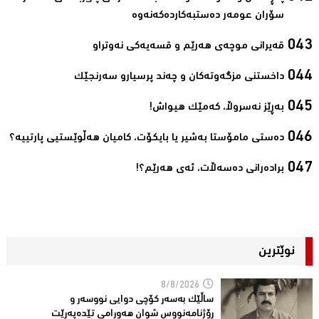
سۆران عومەر دەستبەکاردەکەنەوە‌
قەیرانی موچەی ھەرێم و قسەیەکی نەوتراو‌
داخستنی مزگەوتەکان و چەند پرسیارو سەرنجێک‌
بەڕێز نەسروڵا، کەمێك ھیواش!‌
ده‌ستی مامۆستا به‌شیر یا بایكۆت، كامیان هه‌ڵوێستیی پارتییه‌؟‌
برادەرانی دەسەڵات، ئەی ھەرێم؟!‌
نوێترین
8/8/2026
ساڵێك بەسەر كۆچی دوایی نووسەر و
ڕۆژنامەنووس شوان هەورامی تێدەپەڕێت