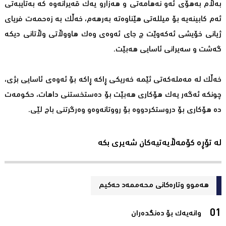
بەڵام بەهۆی ئەو نەهامەتی و هەزارو یەك قەیرانەوە كە بەتایبەتی
ئەم كابینەیە بۆ میللەتی هێناوەتە بەرهەم، خەڵك بە زەحمەت فریای
ژیانی خۆیشی ئەكەوێت چ جای ئەوەی وەك هاووڵاتی وڵاتانی دیكە
گەشت و سەیرانی ئاسایی هەبێت.
خەڵك لە مەملەكەتی ئێمە خەریكی ڕاكە ڕاكە بۆ ئەوەی ئاسایی بژی،
چونكە ئەگەر یەك هۆكاری هەبێت بۆ دەستخستنی داهات، حكومەت
دە هۆكاری بۆ دروستكردووە بۆ رووتانەوەو وەرگرتنی باج لێی.
لە تۆڕە کۆمەڵایەتیەکان شەیری بکە
هەموو وتارەکانی محه‌ممه‌د حه‌كیم
وانەیەک بۆ دەنگدەران‌