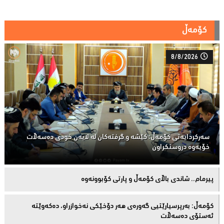
کۆمەڵ
8/8/2026
سەركردایەتی كۆمەڵ: كێشە و گرفتەكان لە لایەن خودی دەسەڵات
خۆیەوە دروستكراون
پیرمام.. شاندی باڵای كۆمه‌ڵ و پارتی كۆبوونه‌وه‌
كۆمەڵ: بەرپرسیارێتیی گەورەی هەر دۆخێکی نەخوازراو، دەكەوێتە
ئەستۆی دەسەڵات