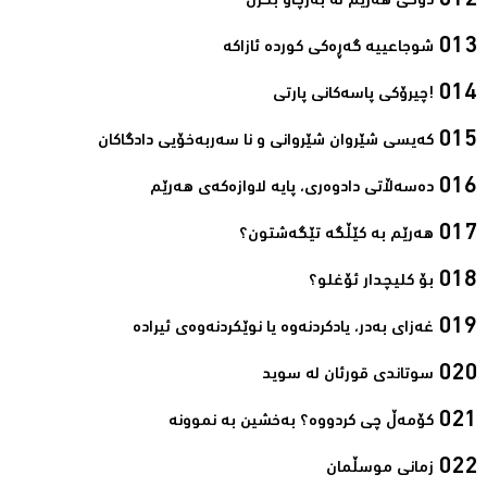
دۆخی هەرێم لە بەرچاو بگرن‌
شوجاعییە گەڕەکی کوردە ئازاکە‌
!چیرۆکی پاسەکانی پارتی‌
کەیسی شێروان شێروانی و نا سەربەخۆیی دادگاکان‌
دەسەڵاتی دادوەری، پایه‌ لاوازه‌كەی هه‌رێم‌
ھەرێم بە کێڵگە تێگەشتون؟‌
بۆ کلیچدار ئۆغلو؟‌
غەزای بەدر، یادکردنەوە یا نوێکردنەوەی ئیرادە‌
سوتاندى قورئان لە سوید‌
کۆمەڵ چی کردووە؟ بەخشین بە نموونە‌
زمانی موسڵمان‌