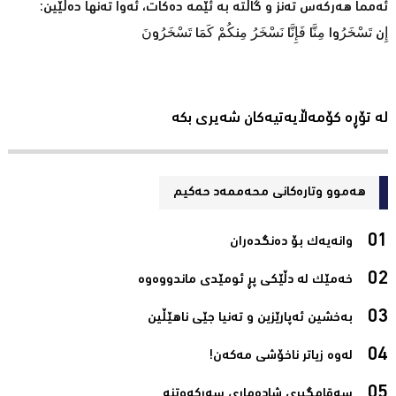
ئەمما هەرکەس تەنز و گاڵتە بە ئێمە دەکات، ئەوا تەنها دەڵێین:
إِن تَسْخَرُوا مِنَّا فَإِنَّا نَسْخَرُ مِنكُمْ كَمَا تَسْخَرُونَ
لە تۆڕە کۆمەڵایەتیەکان شەیری بکە
هەموو وتارەکانی محه‌ممه‌د حه‌كیم
وانەیەک بۆ دەنگدەران‌
خەمێک لە دڵێکی پڕ ئومێدی ماندووەوە‌
بەخشین ئەپارێزین و تەنیا جێی ناھێڵین‌
لەوە زیاتر ناخۆشی مەکەن!‌
سەقامگیری شادەماری سەرکەوتنە‌