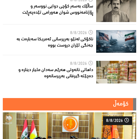
8/8/2026
ساڵێك بەسەر كۆچی دوایی نووسەر و
ڕۆژنامەنووس شوان هەورامی تێدەپەڕێت
8/8/2026
ناكۆكی لەنێو بەرپرسانى ئەمریكا سەبارەت بە
جەنگی ئێران دروست بووە
8/8/2026
داهاتی نانەوتی هەرێم سەدان ملیار دینارە و
دەچێتە گیرفانی بەرپرسانەوە
کۆمەڵ
8/8/2026