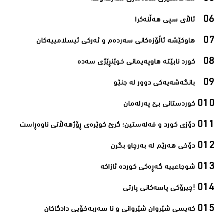
ئاڵای سپی هەڵنەکرا‌
هاوکێشە ئاڵۆزەکانی سەردەم و ئەرکی ئیسلامیيەکان‌
کورد نابێتە هاوپەیمانی خوێنڕێژی سەدە‌
بانگەشەیەکی دوور لە جنێو‌
کوردستانی بێ پەرلەمان‌
دۆزی کورد و فەلەستین؛ گرێ کوێرەی ڕۆژھەڵاتی ناوەڕاست‌
دۆخی هەرێم لە بەرچاو بگرن‌
شوجاعییە گەڕەکی کوردە ئازاکە‌
!چیرۆکی پاسەکانی پارتی‌
کەیسی شێروان شێروانی و نا سەربەخۆیی دادگاکان‌