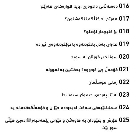
دەسەڵاتی دادوەری، پایه‌ لاوازه‌كەی هه‌رێم‌
ھەرێم بە کێڵگە تێگەشتون؟‌
بۆ کلیچدار ئۆغلو؟‌
غەزای بەدر، یادکردنەوە یا نوێکردنەوەی ئیرادە‌
سوتاندى قورئان لە سوید‌
کۆمەڵ چی کردووە؟ بەخشین بە نموونە‌
زمانی موسڵمان‌
لە ژێر پەردەی دیموکراسیەت دا‌
ململاننێیەكی سەخت لەبەردەم خێزان و كۆمەڵگەكەماندایە‌
ھێرش و جنێودان بە ھاوەڵان و خێزانی پێغەمبەرﷺ دەبێ ھێڵی
سور بێت‌