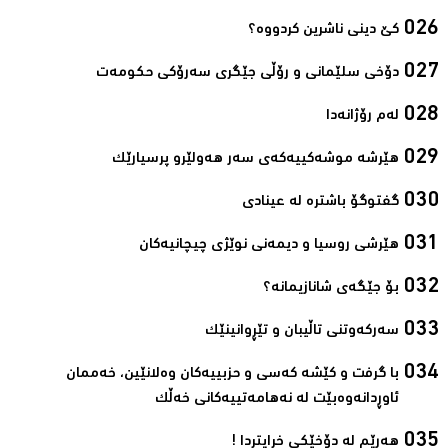
کێ دینی ناشرین کردووە؟ ‌
دۆخی سلێمانی و رۆڵی جێگری سەرۆکی حکومەت‌
لەم رۆژانەدا ‌
هێرشە موشەکییەکەی سەر هەولێرو پرسیارێک‌
گفتوگۆ باشترە لە عینادی‌
ھێرشی روسیا و دیمەنی نوێژی چیچانیەکان‌
بۆ جێگەی شانازیمانە؟‌
سەرکەوتنی تاڵیبان و تێڕوانینێک‌
با گرفت و كێشه‌ كه‌سی و حزبییه‌كان وه‌لانێین، خه‌ممان
ئاوڕدانه‌وه‌بێت له‌ نه‌هامه‌تییه‌كانی خه‌ڵك‌
ھەڕێم لە دۆخێکی خراپتردا !‌