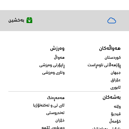
بەخشین
هەواڵەکان
وەرزش
کوردستان
هەواڵ
ڕۆژهەڵاتی ناوەڕاست
ڕاپۆرتی وەرزشی
جیهان
وتاری وەرزشی
عێراق
ئابوری
بەشەکان
هەمەڕەنگ
ئای تی و تەکنەلۆژیا
وێنە
تەندروستی
ڤیدیۆ
خێزان
کۆمەڵ
دەربارەی ئێمە