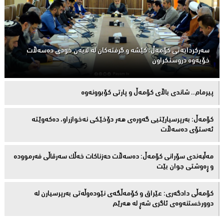
سەركردایەتی كۆمەڵ: كێشە و گرفتەكان لە لایەن خودی دەسەڵات
خۆیەوە دروستكراون
پیرمام.. شاندی باڵای كۆمه‌ڵ و پارتی كۆبوونه‌وه‌
كۆمەڵ: بەرپرسیارێتیی گەورەی هەر دۆخێکی نەخوازراو، دەكەوێتە
ئەستۆی دەسەڵات
مەڵبەندى سۆرانى کۆمەڵ: دەسەڵات حەزناکات خەڵک سەرقاڵى فەرموودە
و ڕەوشتى جوان بێت
کۆمەڵى دادگەرى: عێراق و كۆمەڵگەی نێودەوڵەتی بەرپرسیارن لە
دوورخستنەوەى ئاگری شەڕ لە هەرێم