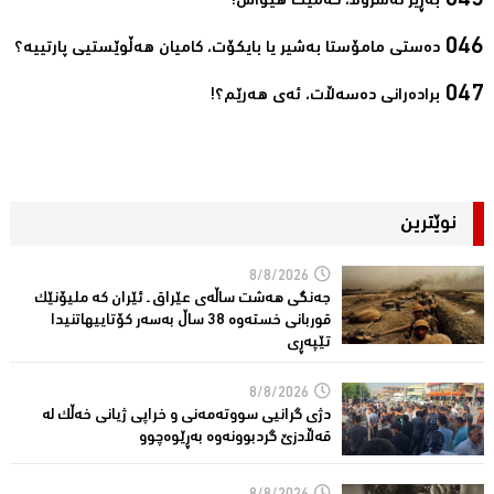
بەڕێز نەسروڵا، کەمێك ھیواش!‌
ده‌ستی مامۆستا به‌شیر یا بایكۆت، كامیان هه‌ڵوێستیی پارتییه‌؟‌
برادەرانی دەسەڵات، ئەی ھەرێم؟!‌
نوێترین
8/8/2026
جەنگی هەشت ساڵەی عێراق ـ ئێران کە ملیۆنێک
قوربانى خستەوە 38 ساڵ بەسەر كۆتاییهاتنیدا
تێپەڕى
8/8/2026
دژی گرانیی سووتەمەنی و خراپی ژیانی خەڵك لە
قەڵادزێ‌ گردبوونەوە بەڕێوەچوو