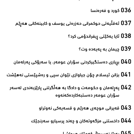
کورد و فەرەنسا‌
ئەقڵیەتی حوکمرانی حەزرەتی یوسف و کابینەکانی ھەڕێم‌
ئایا یەكێتی ڕیفراندۆمی كرد؟‌
چیمان به‌ پەیەدە وت؟‌
بڕیاری دەستگیرکردنی سۆران عومەر، یا سەرۆکی پەرلەمان‌
بزانن ئیسلام چۆن جیاوازی نێوان سپی و رەشپێستی نەھێشت‌
پەڕلەمان و حکومەت و دادگا بە ھەڵگرتنی پارێزبەندی لەسەر
سۆران عومەر دەستبەکاردەکەنەوە‌
قەیرانی موچەی ھەرێم و قسەیەکی نەوتراو‌
داخستنی مزگەوتەکان و چەند پرسیارو سەرنجێک‌