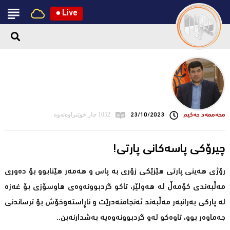
●
Live
محه‌ممه‌د حه‌كیم
23/10/2023
1052 جار خوێنراوەتەوە
!چیرۆکی پاسەکانی پارتی
رۆژی هەینی پارتی هێزێکی زۆری بە پاس و هەمەر هێنابوو بۆ دەوری
مەڵبەندی کۆمەڵ لە هەولێر، تاکو گردبوونەوەی هاوسۆزی بۆ غەزە
لە پارکی بەرانبەر مەڵبەند ئەنجامنەدرێت و ناڕاستەوخۆش بۆ ترساندنی
جەماوەر بوو، تاوەکو لەو گردبوونەوەیە بەشدارنەبن..