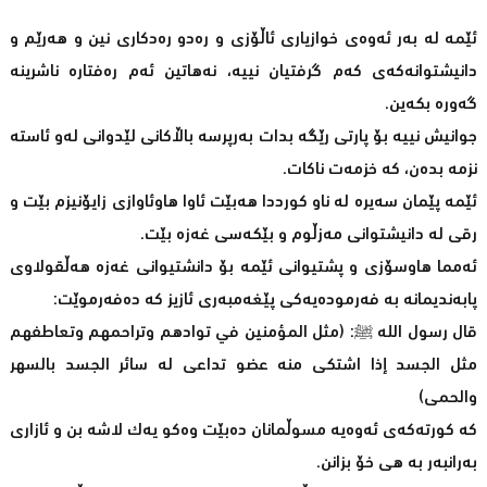
ئێمە لە بەر ئەوەی خوازیاری ئاڵۆزی و رەدو رەدکاری نین و هەرێم و
دانیشتوانەکەی کەم گرفتیان نییە، نەهاتین ئەم رەفتارە ناشرینە
گەورە بکەین.
جوانیش نییە بۆ پارتی رێگە بدات بەرپرسە باڵاکانی لێدوانی لەو ئاستە
نزمە بدەن، کە خزمەت ناکات.
ئێمە پێمان سەیرە لە ناو کورددا هەبێت ئاوا هاوئاوازی زایۆنیزم بێت و
رقی لە دانیشتوانی مەزڵوم و بێکەسی غەزە بێت.
ئەمما هاوسۆزی و پشتیوانی ئێمە بۆ دانشتیوانی غەزە هەڵقولاوی
پابەندیمانە بە فەرمودەیەکی پێغەمبەری ئازیز کە دەفەرموێت:
قال رسول الله ﷺ: (مثل المؤمنين في توادهم وتراحمهم وتعاطفهم
مثل الجسد إذا اشتكى منه عضو تداعى له سائر الجسد بالسهر
والحمى)
کە کورتەکەی ئەوەیە مسوڵمانان دەبێت وەکو یەک لاشە بن و ئازاری
بەرانبەر بە هی خۆ بزانن.