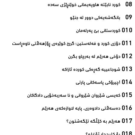
کورد نابێتە هاوپەیمانی خوێنڕێژی سەدە‌
بانگەشەیەکی دوور لە جنێو‌
کوردستانی بێ پەرلەمان‌
دۆزی کورد و فەلەستین؛ گرێ کوێرەی ڕۆژھەڵاتی ناوەڕاست‌
دۆخی هەرێم لە بەرچاو بگرن‌
شوجاعییە گەڕەکی کوردە ئازاکە‌
!چیرۆکی پاسەکانی پارتی‌
کەیسی شێروان شێروانی و نا سەربەخۆیی دادگاکان‌
دەسەڵاتی دادوەری، پایه‌ لاوازه‌كەی هه‌رێم‌
ھەرێم بە کێڵگە تێگەشتون؟‌
بۆ کلیچدار ئۆغلو؟‌