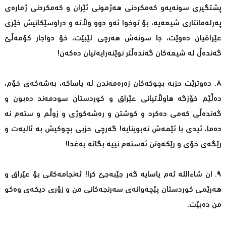
پشتگیری سونەیەو کەمکردنی ھەژمونی ئێران و کەمکردنی ژمارەی
پەرلەمانتاری شیعەیە، بۆ توخوا ئەو دوو وڵاتە و دراوسێکانیش خێری
عێراقیان دەوێت، جا سونەش ھەرچی لێبێت، خۆ دواجار کۆمەڵێ
گەندەڵ لە شیعەکان گەندەڵتر نوێنەرایەتیان دەکەن!
٨. دەوترێت حزبە بچوکەکان زەرەمەندن لە یاساکە، بەشەکەی خۆم،
دەڵێم خۆزگە ھاوڵاتیانی عێراق و کوردستان سودمەند دەبون و
گەندەڵی کەمی دەکرد و کوشتن و رەشەکوژی و زوڵم و ستەم نە
دەما، ئیدی با ئێمەش نەبوینایە! گەرچی حزبی بچوکیش بە ئالیەت و
رێگەی خۆی و رێکەوتن ئەستەم نییە بگاتە بەغدا!
٩. ان شاءالله ئەم یاسایە گەر جێبەجێ کرا! ئەنجامەکانی بۆ عێراق و
هه‌رێمی کوردستان پێچەوانەی سەرنجەکانی من و زۆری دیكەی وەکو
من دەبێت.