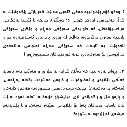
٢. وەکو خۆم پێموانییە حەقی گلەیی ھەبێت گەر پارتی رێکەوتبێت لە
گەڵ حەلبوسی (وەکو گروپی ١٥ دەیڵێن)، چونکە تا ئێستا یەکگرتنی
فراکسیۆنەکان، کە داوایەکی سەرۆکی ھەڕێم و جێگری سەرۆکی
پارتییە سەری نەگرتووە، بەڵام لە رووی پابەندی ئەخلاقیەوە جوان
ناکەوێت، بە تایبەت کە سەرۆکی ھەرێم ئەنجامی ھاتنەکەی
حەلبوسی بۆ سەرکردەی حزبە کوردییەکان خستبووەڕوو!!
٣. بڕوام به‌وه‌ نییه‌ كه‌ ده‌ڵێن گوایە لە عێراق و ھەرێم، بەم یاسایە
خەڵکی بێلایەن و تەکنوقرات و خاوەن عەشرەت بگەنە پەڕلەمان،
(مەگەر بە دەگمەن)، چونکە حزب دەستی خستووەتە ھەموو کایەکان
و پارەو ھێز و راگەیاندن لای میلیشیاو حزبەکانە، تەنھا ئەوە نەبێت
بەم یاسایە حزبەکان پەنا بۆ بێلایەنی سێبەر دەبەن، واتا بێلایەنەو
فیشەی لە ژێرەوە بەستووە!!