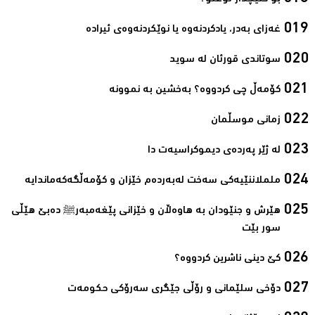
غەزای بەدر، یادکردنەوە یا نوێکردنەوەی ئیرادە‌
سوتاندى قورئان لە سوید‌
کۆمەڵ چی کردووە؟ بەخشین بە نموونە‌
زمانی موسڵمان‌
لە ژێر پەردەی دیموکراسیەت دا‌
ململاننێیەكی سەخت لەبەردەم خێزان و كۆمەڵگەكەماندایە‌
ھێرش و جنێودان بە ھاوەڵان و خێزانی پێغەمبەرﷺ دەبێ ھێڵی
سور بێت‌
کێ دینی ناشرین کردووە؟ ‌
دۆخی سلێمانی و رۆڵی جێگری سەرۆکی حکومەت‌