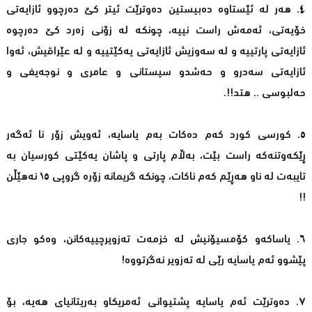
٤. ھەر لە ئێستاوە دەبیستین دەوترێت ئیتر کێ دەرچوو ئازایەتی
خۆیەتی، ئەمەش راست نییە، چونکە لە زۆنی زەرد کێ دەرچوە
ئازایەتی پارتییە و لە سەوزیش ئازایەتی یەکێتییە و لە عێراقیش، ئەوا
ئازایەتی سەدرو و حەشدو سیستانی و عامری و نوجەیفی و
حەلبوسی .. ھتد!!.
٥. کورسی کورد کەم دەکات بەم یاسایە، ئەویش زۆر نا ئەگەر
ڕێکەوتنەکە راست بێت، بەڵام پارتی و پاشان یەکێتی کورسیان بە
تایبەت لە ناو ھەڕێم کەم ناکات، چونکە گریمانە زۆرە گروپی ١٥ نەھێڵن
!!
٦. یاساکەو کۆمسیۆنیش لە خزمەت تەزویرچییەکانن، وەکو جاری
پێشوو ئەم یاسایە رێی لە تەزویر نەگرتووە!
٧. دەوترێت ئەم یاسایە پشتیوانی ئەمریکاو بەریتانیای ھەیە، بۆ