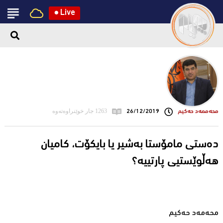
●
Live
محه‌ممه‌د حه‌كیم
26/12/2019
1263 جار خوێنراوەتەوە
ده‌ستی مامۆستا به‌شیر یا بایكۆت، كامیان
هه‌ڵوێستیی پارتییه‌؟
محه‌مه‌د حه‌كیم