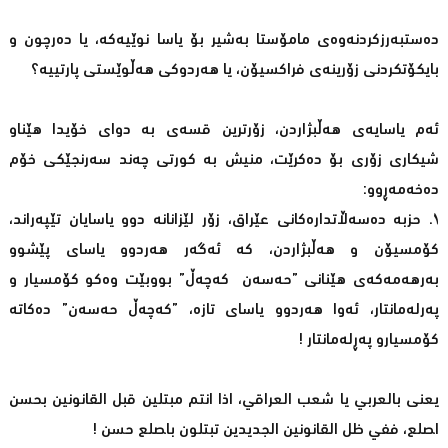
دەستبه‌رزكردنه‌وه‌ی مامۆستا به‌شیر بۆ یاسا نوێیه‌كه‌، یا دەرچون و
بایكۆتكردنی زۆرینەی فراکسیۆن، یا ھەردوکی ھەڵوێستی پارتییە؟
ئەم یاسایەی ھەڵبژاردن، زۆرترین قسەی بە دوای خۆیدا هێناو
شیکاری زۆری بۆ دەکرێت، منیش بە کورتی چەند سەرنجێکی خۆم
دەخەمەڕوو:
١. حزبە دەسەڵاتدارەکانی عێراق، زۆر لێزانانە دوو یاسایان تێپەراند،
کۆمسیۆن و ھەڵبژاردن، کە ئەگەر ھەردوو یاسای پێشوو
بەرھەمەکەی ھێنانی ”حەسەن کەچەڵ” بووبێت وەکو کۆمسیار و
پەرلەمانتار، ئەوا ھەردوو یاسای تازە، ”کەچەڵ حەسەن” دەکاتە
کۆمسیارو پەڕلەمانتار !
يعنى بالعربي يا شعب العراقي، اذا انتم مبتلين قبل القانونين بحسن
اصلع، ففي ظل القانونين الجديدين تبتلون باصلع حسن !