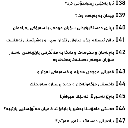
ئایا یەكێتی ڕیفراندۆمی كرد؟‌
چیمان به‌ پەیەدە وت؟‌
بڕیاری دەستگیرکردنی سۆران عومەر، یا سەرۆکی پەرلەمان‌
بزانن ئیسلام چۆن جیاوازی نێوان سپی و رەشپێستی نەھێشت‌
پەڕلەمان و حکومەت و دادگا بە ھەڵگرتنی پارێزبەندی لەسەر
سۆران عومەر دەستبەکاردەکەنەوە‌
قەیرانی موچەی ھەرێم و قسەیەکی نەوتراو‌
داخستنی مزگەوتەکان و چەند پرسیارو سەرنجێک‌
بەڕێز نەسروڵا، کەمێك ھیواش!‌
ده‌ستی مامۆستا به‌شیر یا بایكۆت، كامیان هه‌ڵوێستیی پارتییه‌؟‌
برادەرانی دەسەڵات، ئەی ھەرێم؟!‌