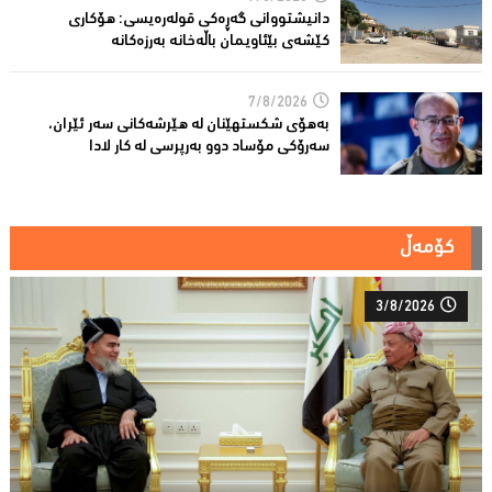
دانیشتووانى گەڕەكی قولەرەیسی: هۆکارى
کێشەى بێئاویمان باڵەخانە بەرزەكانە
7/8/2026
بەهۆى شکستهێنان لە هێرشەکانى سەر ئێران،
سەرۆكی مۆساد دوو بەرپرسی لە كار لادا
کۆمەڵ
3/8/2026