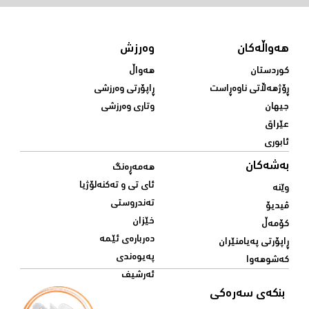
هەواڵەکان
وەرزش
کوردستان
هەواڵ
ڕۆژهەڵاتی ناوەڕاست
ڕاپۆرتی وەرزشی
جیهان
وتاری وەرزشی
عێراق
ئابوری
بەشەکان
هەمەڕەنگ
ئای تی و تەکنەلۆژیا
وێنە
تەندروستی
ڤیدیۆ
خێزان
کۆمەڵ
دەربارەی ئێمە
ڕاپۆرتی پەیامنێران
پەیوەندی
کەشوهەوا
ئەرشیف
بنکەی سەرەکی