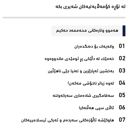
لە تۆڕە کۆمەڵایەتیەکان شەیری بکە
هەموو وتارەکانی محه‌ممه‌د حه‌كیم
وانەیەک بۆ دەنگدەران‌
خەمێک لە دڵێکی پڕ ئومێدی ماندووەوە‌
بەخشین ئەپارێزین و تەنیا جێی ناھێڵین‌
لەوە زیاتر ناخۆشی مەکەن!‌
سەقامگیری شادەماری سەرکەوتنە‌
ئاڵای سپی هەڵنەکرا‌
هاوکێشە ئاڵۆزەکانی سەردەم و ئەرکی ئیسلامیيەکان‌