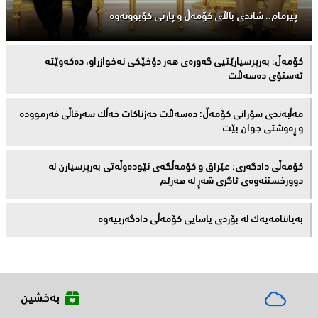
پیرمام.. شاندی باڵای كۆمه‌ڵ و پارتی كۆبوونه‌وه‌
كۆمەڵ: بەرپرسیارێتیی گەورەی هەر دۆخێکی نەخوازراو، دەكەوێتە
ئەستۆی دەسەڵات
مەڵبەندى سۆرانى کۆمەڵ: دەسەڵات حەزناکات خەڵک سەرقاڵى فەرموودە
و ڕەوشتى جوان بێت
کۆمەڵى دادگەرى: عێراق و كۆمەڵگەی نێودەوڵەتی بەرپرسیارن لە
دوورخستنەوەى ئاگری شەڕ لە هەرێم
بەیاننامەیەک لە بۆردی یاسایی کۆمەڵی دادگەرییەوە
بەخشین