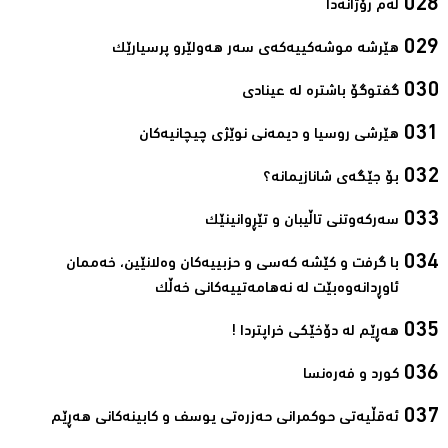
لەم رۆژانەدا ‌
هێرشە موشەکییەکەی سەر هەولێرو پرسیارێک‌
گفتوگۆ باشترە لە عینادی‌
ھێرشی روسیا و دیمەنی نوێژی چیچانیەکان‌
بۆ جێگەی شانازیمانە؟‌
سەرکەوتنی تاڵیبان و تێڕوانینێک‌
با گرفت و كێشه‌ كه‌سی و حزبییه‌كان وه‌لانێین، خه‌ممان
ئاوڕدانه‌وه‌بێت له‌ نه‌هامه‌تییه‌كانی خه‌ڵك‌
ھەڕێم لە دۆخێکی خراپتردا !‌
کورد و فەرەنسا‌
ئەقڵیەتی حوکمرانی حەزرەتی یوسف و کابینەکانی ھەڕێم‌