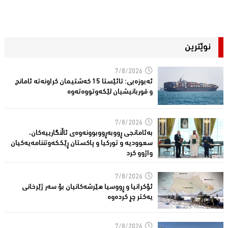
نوێترین
7/8/2026
ئەبوزەبی: تائێستا 15 كەشتیمان كراونەتە ئامانج
و قوربانیشیان لێكەوتووەتەوە
7/8/2026
بەئامانجی ڕووبەڕووبوونەوەی ئاڵنگارییەكان،
سعوودیە و توركیا و پاكستان ڕێككەوتننامەیەکیان
واژوو كرد
7/8/2026
ئۆكرانیا و ڕووسیا هێرشەكانیان بۆ سەر ژێرخانی
یەكتر چڕ كردەوە
7/8/2026