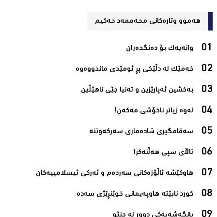
هەموو وتارەکانی محه‌ممه‌د حه‌كیم
وانەیەک بۆ دەنگدەران‌
خەمێک لە دڵێکی پڕ ئومێدی ماندووەوە‌
بەخشین ئەپارێزین و تەنیا جێی ناھێڵین‌
لەوە زیاتر ناخۆشی مەکەن!‌
سەقامگیری شادەماری سەرکەوتنە‌
ئاڵای سپی هەڵنەکرا‌
هاوکێشە ئاڵۆزەکانی سەردەم و ئەرکی ئیسلامیيەکان‌
کورد نابێتە هاوپەیمانی خوێنڕێژی سەدە‌
بانگەشەیەکی دوور لە جنێو‌