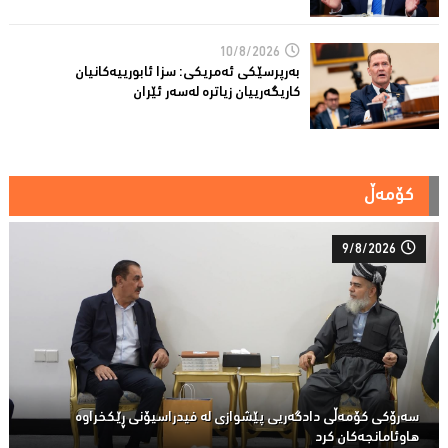
10/8/2026
به‌رپرسێكی ئه‌مریكی: سزا ئابورییه‌كانیان
كاریگه‌رییان زیاتره‌ له‌سه‌ر ئێران
کۆمەڵ
9/8/2026
سەرۆكی كۆمەڵى دادگەریی پێشوازی لە فیدراسیۆنی ڕێكخراوە
هاوئامانجەكان کرد