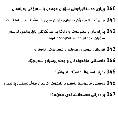
بڕیاری دەستگیرکردنی سۆران عومەر، یا سەرۆکی پەرلەمان‌
بزانن ئیسلام چۆن جیاوازی نێوان سپی و رەشپێستی نەھێشت‌
پەڕلەمان و حکومەت و دادگا بە ھەڵگرتنی پارێزبەندی لەسەر
سۆران عومەر دەستبەکاردەکەنەوە‌
قەیرانی موچەی ھەرێم و قسەیەکی نەوتراو‌
داخستنی مزگەوتەکان و چەند پرسیارو سەرنجێک‌
بەڕێز نەسروڵا، کەمێك ھیواش!‌
ده‌ستی مامۆستا به‌شیر یا بایكۆت، كامیان هه‌ڵوێستیی پارتییه‌؟‌
برادەرانی دەسەڵات، ئەی ھەرێم؟!‌