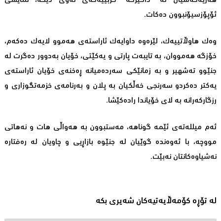
هەریەکەشیان لە "داگیرگە" حزبییەکەی ئەوی دیکە، نمایشی
ئۆپۆزسیۆنبوون دەکات.
وەک هاوڵاتییەک، لێرەوە داوایەک ئاراستەی هەموو لایەک دەکەم،
خۆزگە هەمووان، بە تایبەت پارتی و یەکێتی، خۆیان بەدوور دەگرت لە
جنێوو تەشهیر و بە زمانێکی سەردەمیانە ڕەخنەی خۆیان ئاراستەی
یەکتر دەکردو سەرنجی خەڵکیان بە پلان و بەرنامەی خزمەتگوزاری و
رزگارکەرانە بە لای خۆیاندا رادەکێشا.
ئەم میللەتەی ئێمە گوناهە، مەستبوون بە هەواڵی هات و نەهاتی
مووچە، با ئەوەندە گوێیان لە جنێوە بازاڕیی و چاویان لە رەفتارە
نەشیاوەکانتان نەبێت.
لە تۆڕە کۆمەڵایەتیەکان شەیری بکە