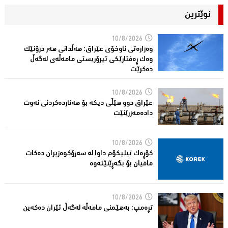
نوێترین
10/8/2026
وەزارەتی ناوخۆی عێراق: هەڵدانی هەر درۆنێک
وەک ڕەفتارێکی تیرۆریستی مامەڵەی لەگەڵ
دەکرێت
10/8/2026
عێراق دوو هێڵى دیکە بۆ هەناردەکردنی نەوت
دادەمەزرێنێت
10/8/2026
کۆڕەک تیلیکۆم داوا لە سەرۆکوەزیران دەکات
مافیان بۆ بگەڕێنێتەوە
10/8/2026
تڕەمپ: بەهێمنى مامەڵە لەگەڵ ئێران دەکەین