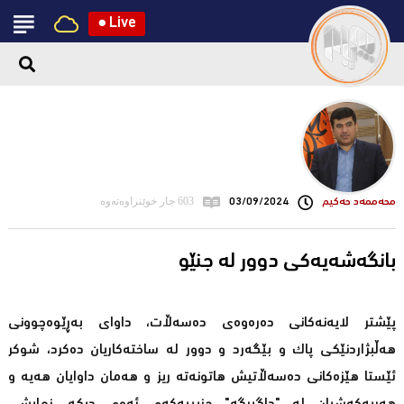
●
Live
محه‌ممه‌د حه‌كیم
03/09/2024
603 جار خوێنراوەتەوە
بانگەشەیەکی دوور لە جنێو
پێشتر لایەنەکانی دەرەوەی دەسەڵات، داوای بەڕێوەچوونی
هەڵبژاردنێکی پاک و بێگەرد و دوور لە ساختەکاریان دەکرد، شوکر
ئێستا هێزەکانی دەسەڵاتیش هاتونەتە ریز و هەمان داوایان هەیە و