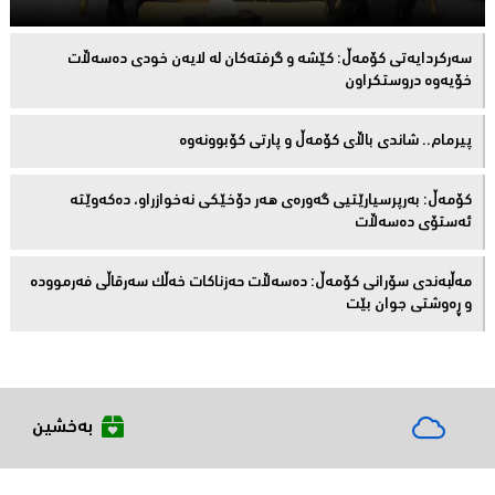
سەركردایەتی كۆمەڵ: كێشە و گرفتەكان لە لایەن خودی دەسەڵات
خۆیەوە دروستكراون
پیرمام.. شاندی باڵای كۆمه‌ڵ و پارتی كۆبوونه‌وه‌
كۆمەڵ: بەرپرسیارێتیی گەورەی هەر دۆخێکی نەخوازراو، دەكەوێتە
ئەستۆی دەسەڵات
مەڵبەندى سۆرانى کۆمەڵ: دەسەڵات حەزناکات خەڵک سەرقاڵى فەرموودە
و ڕەوشتى جوان بێت
بەخشین