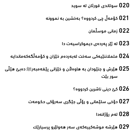
سوتاندى قورئان لە سوید‌
کۆمەڵ چی کردووە؟ بەخشین بە نموونە‌
زمانی موسڵمان‌
لە ژێر پەردەی دیموکراسیەت دا‌
ململاننێیەكی سەخت لەبەردەم خێزان و كۆمەڵگەكەماندایە‌
ھێرش و جنێودان بە ھاوەڵان و خێزانی پێغەمبەرﷺ دەبێ ھێڵی
سور بێت‌
کێ دینی ناشرین کردووە؟ ‌
دۆخی سلێمانی و رۆڵی جێگری سەرۆکی حکومەت‌
لەم رۆژانەدا ‌
هێرشە موشەکییەکەی سەر هەولێرو پرسیارێک‌