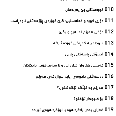
کوردستانی بێ پەرلەمان‌
دۆزی کورد و فەلەستین؛ گرێ کوێرەی ڕۆژھەڵاتی ناوەڕاست‌
دۆخی هەرێم لە بەرچاو بگرن‌
شوجاعییە گەڕەکی کوردە ئازاکە‌
!چیرۆکی پاسەکانی پارتی‌
کەیسی شێروان شێروانی و نا سەربەخۆیی دادگاکان‌
دەسەڵاتی دادوەری، پایه‌ لاوازه‌كەی هه‌رێم‌
ھەرێم بە کێڵگە تێگەشتون؟‌
بۆ کلیچدار ئۆغلو؟‌
غەزای بەدر، یادکردنەوە یا نوێکردنەوەی ئیرادە‌