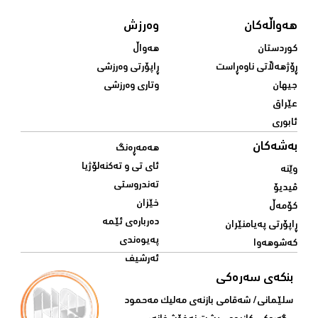
هەواڵەکان
وەرزش
کوردستان
هەواڵ
ڕۆژهەڵاتی ناوەڕاست
ڕاپۆرتی وەرزشی
جیهان
وتاری وەرزشی
عێراق
ئابوری
بەشەکان
هەمەڕەنگ
ئای تی و تەکنەلۆژیا
وێنە
تەندروستی
ڤیدیۆ
خێزان
کۆمەڵ
دەربارەی ئێمە
ڕاپۆرتی پەیامنێران
پەیوەندی
کەشوهەوا
ئەرشیف
بنکەی سەرەکی
سلێمانی/ شه‌قامی بازنه‌ی مه‌لیک مه‌حمود