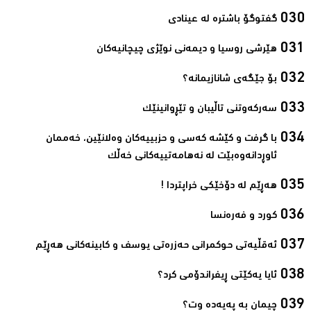
گفتوگۆ باشترە لە عینادی‌
ھێرشی روسیا و دیمەنی نوێژی چیچانیەکان‌
بۆ جێگەی شانازیمانە؟‌
سەرکەوتنی تاڵیبان و تێڕوانینێک‌
با گرفت و كێشه‌ كه‌سی و حزبییه‌كان وه‌لانێین، خه‌ممان
ئاوڕدانه‌وه‌بێت له‌ نه‌هامه‌تییه‌كانی خه‌ڵك‌
ھەڕێم لە دۆخێکی خراپتردا !‌
کورد و فەرەنسا‌
ئەقڵیەتی حوکمرانی حەزرەتی یوسف و کابینەکانی ھەڕێم‌
ئایا یەكێتی ڕیفراندۆمی كرد؟‌
چیمان به‌ پەیەدە وت؟‌