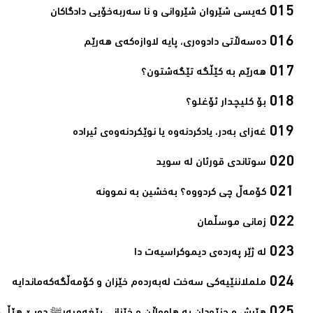
کەیسی شێروان شێروانی و نا سەربەخۆیی دادگاکان‌
دەسەڵاتی دادوەری، پایه‌ لاوازه‌كەی هه‌رێم‌
ھەرێم بە کێڵگە تێگەشتون؟‌
بۆ کلیچدار ئۆغلو؟‌
غەزای بەدر، یادکردنەوە یا نوێکردنەوەی ئیرادە‌
سوتاندى قورئان لە سوید‌
کۆمەڵ چی کردووە؟ بەخشین بە نموونە‌
زمانی موسڵمان‌
لە ژێر پەردەی دیموکراسیەت دا‌
ململاننێیەكی سەخت لەبەردەم خێزان و كۆمەڵگەكەماندایە‌