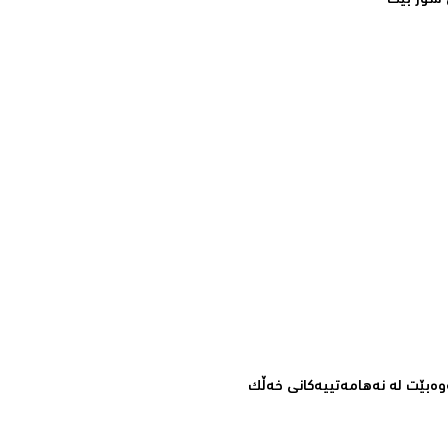
سور بێت‌
ه‌بێت له‌ نه‌هامه‌تییه‌كانی خه‌ڵك‌