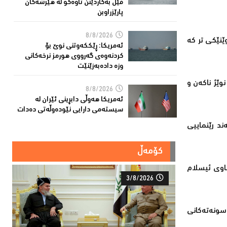
فێڵ بەکاردێنن تاوەکو لە هێرشەکان
پارێزراوبن
8/8/2026
ێنێکی تر کە
ئەمریكا: ڕێککەوتنى نوێ بۆ
كردنەوەی گەرووی هورمز نرخەكانی
وزە دادەبەزێنێت
وێژ ناکەن و
8/8/2026
ئەمریکا هەوڵى دابڕینى ئێران لە
سیستەمی دارایی نێودەوڵەتی دەدات
ند رێنماییی
کۆمەڵ
ناوی ئیسلام
3/8/2026
 سونەتەکانی