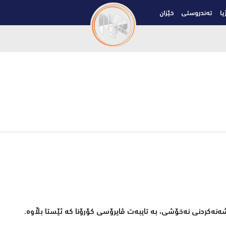
یا
تەندروستی
خێزان