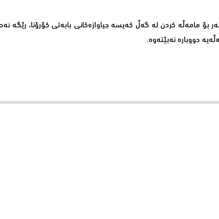
بەر بۆ مامەڵە كردن لە گەڵ كەیسە جیاوازەكانی بابەتی كۆرۆنا، رێگە نەد
ەیە دووبارە نەبێتەوە.