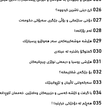
ھێرش و جنێودان بە ھاوەڵان و خێزانی پێغەمبەرﷺ دەبێ ھێڵی 
کێ دینی ناشرین کردووە؟ ‌
دۆخی سلێمانی و رۆڵی جێگری سەرۆکی حکومەت‌
لەم رۆژانەدا ‌
هێرشە موشەکییەکەی سەر هەولێرو پرسیارێک‌
گفتوگۆ باشترە لە عینادی‌
ھێرشی روسیا و دیمەنی نوێژی چیچانیەکان‌
بۆ جێگەی شانازیمانە؟‌
سەرکەوتنی تاڵیبان و تێڕوانینێک‌
با گرفت و كێشه‌ كه‌سی و حزبییه‌كان وه‌لانێین، خه‌ممان ئاوڕدانه‌و
ھەڕێم لە دۆخێکی خراپتردا !‌