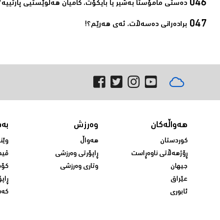
ده‌ستی مامۆستا به‌شیر یا بایكۆت، كامیان هه‌ڵوێستیی پارتییه‌؟‌
برادەرانی دەسەڵات، ئەی ھەرێم؟!‌
هەواڵەکان
وەرزش
بە
کوردستان
هەواڵ
وێن
ڕۆژهەڵاتی ناوەڕاست
ڕاپۆرتی وەرزشی
ڤید
جیهان
وتاری وەرزشی
کۆم
عێراق
ڕاپۆ
ئابوری
کەش