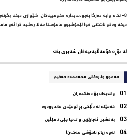
8- تكام وایە دەزگا پەیوەندیدارە حكومییەكان، شێوازی دیكە بگرنە
دیكە وەكو ناشتنی خوا لێخۆشبوو مامۆستا مەلا رەشید كرا ئەو مامەڵ
لە تۆڕە کۆمەڵایەتیەکان شەیری بکە
هەموو وتارەکانی محه‌ممه‌د حه‌كیم
وانەیەک بۆ دەنگدەران‌
خەمێک لە دڵێکی پڕ ئومێدی ماندووەوە‌
بەخشین ئەپارێزین و تەنیا جێی ناھێڵین‌
لەوە زیاتر ناخۆشی مەکەن!‌