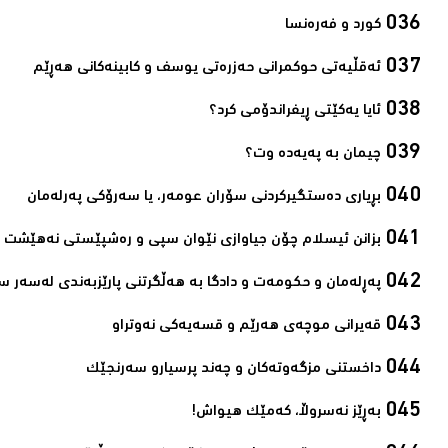
کورد و فەرەنسا‌
ئەقڵیەتی حوکمرانی حەزرەتی یوسف و کابینەکانی ھەڕێم‌
ئایا یەكێتی ڕیفراندۆمی كرد؟‌
چیمان به‌ پەیەدە وت؟‌
بڕیاری دەستگیرکردنی سۆران عومەر، یا سەرۆکی پەرلەمان‌
بزانن ئیسلام چۆن جیاوازی نێوان سپی و رەشپێستی نەھێشت‌
پەڕلەمان و حکومەت و دادگا بە ھەڵگرتنی پارێزبەندی لەسەر س
قەیرانی موچەی ھەرێم و قسەیەکی نەوتراو‌
داخستنی مزگەوتەکان و چەند پرسیارو سەرنجێک‌
بەڕێز نەسروڵا، کەمێك ھیواش!‌