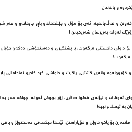
ەوتن و قەڵەبالغیە، ئەی بۆ مۆل و چێشتخانەو باڕو چایخانەو و ھەر شو
ۆرێک لەوانە بەرپرسان شەریکیانن !
ن بۆ داوای داخستنی مزگەوت، یا پشتگیری و دەستخۆشی دەکەن خۆیان ن
ە مزگەوت!
 و کۆبوونەوە وانەی گشتیی راگرت و داواشی کرد کادرو ئەندامانی پابە
ای ئەوقاف و لیژنەی فەتوا دەگرن، زۆر بچوکن ئەوانە، چونکە ھەر بە 
ن بە ئیسلام نییە!
ھاندەرن بۆ پاکو خاوێن و خۆپاراستن، ئێستا حیکمەتی دەستنوێژ و باقی