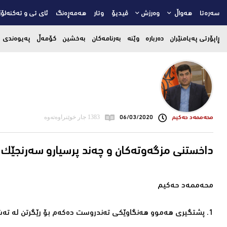
سەرەتا
هەواڵ
وەرزش
ڤیدیۆ
وتار
هەمەڕەنگ
ئای تی و تەکنەلۆژ
ڕاپۆرتی پەیامنێران
دەربارە
وێنە
بەرنامەکان
بەخشین
کۆمەڵ
پەیوەندی
محه‌ممه‌د حه‌كیم
06/03/2020
1383 جار خوێنراوەتەوە
داخستنی مزگەوتەکان و چەند پرسیارو سەرنجێک
محەممەد حەکیم
1. پشتگیری ھەموو ھەنگاوێکی تەندروست دەکەم بۆ رێگرتن لە تەشەنەکردنی نەخۆشی، بە تایبەت ڤایرۆسی کۆرۆنا کە ئێستا بڵاوە.