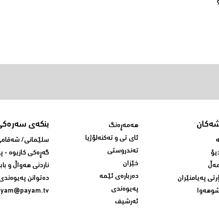
شەکان
بنکەی سەرەکی
هەمەڕەنگ
ئای تی و تەکنەلۆژیا
ە
سلێمانی/ شه‌قامی 
تەندروستی
یۆ
گه‌ڕه‌کی کازیوه‌ - 
خێزان
ەڵ
ناردنی‌ هه‌واڵ و باب
دەربارەی ئێمە
رتی پەیامنێران
ده‌توانن په‌یوه‌ندی‌
پەیوەندی
وهەوا
ayam@payam.tv
ئەرشیف