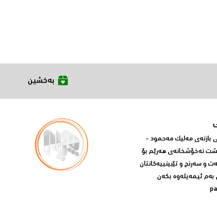
بەخشین
بازنه‌ی مه‌لیک مه‌حمود -
پشت نه‌خۆشخانه‌ی‌ هه‌رێم بۆ
ه‌ت و سه‌رنج و تێبینییه‌كانتان
 به‌م ئیمه‌یله‌وه‌ بكه‌ن
p