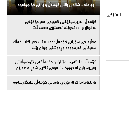
پیرمام.. شاندی باڵای كۆمه‌ڵ و پارتی كۆبوونه‌وه‌
ات بابەتێكی
كۆمەڵ: بەرپرسیارێتیی گەورەی هەر دۆخێکی
نەخوازراو، دەكەوێتە ئەستۆی دەسەڵات
مەڵبەندى سۆرانى کۆمەڵ: دەسەڵات حەزناکات خەڵک
سەرقاڵى فەرموودە و ڕەوشتى جوان بێت
کۆمەڵى دادگەرى: عێراق و كۆمەڵگەی نێودەوڵەتی
بەرپرسیارن لە دوورخستنەوەى ئاگری شەڕ لە هەرێم
بەیاننامەیەک لە بۆردی یاسایی کۆمەڵی دادگەرییەوە