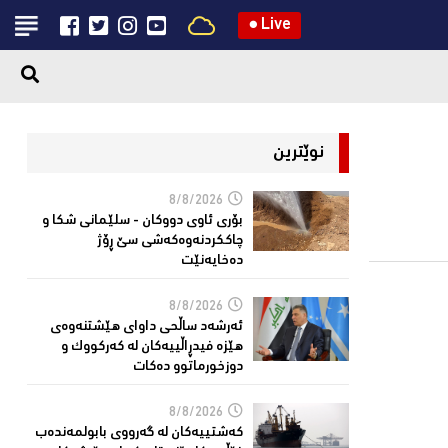
●
Live
نوێترین
8/8/2026
بۆری ئاوی دووکان - سلێمانی شکا و
چاککردنەوەکەشى سێ ڕۆژ
دەخایەنێت
8/8/2026
ئەرشەد ساڵحی داواى هێشتنەوەى
هێزە فیدڕاڵییەکان لە كەركووك و
دوزخورماتوو دەکات
8/8/2026
کەشتییەکان لە گەرووى بابولمەندەب