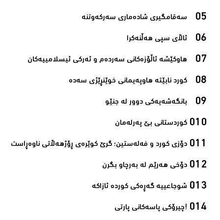
سەقامگیری شادەماری سەرکەوتنە‌
ئاڵای سپی هەڵنەکرا‌
هاوکێشە ئاڵۆزەکانی سەردەم و ئەرکی ئیسلامیيەکان‌
کورد نابێتە هاوپەیمانی خوێنڕێژی سەدە‌
بانگەشەیەکی دوور لە جنێو‌
کوردستانی بێ پەرلەمان‌
دۆزی کورد و فەلەستین؛ گرێ کوێرەی ڕۆژھەڵاتی ناوەڕاست‌
دۆخی هەرێم لە بەرچاو بگرن‌
شوجاعییە گەڕەکی کوردە ئازاکە‌
!چیرۆکی پاسەکانی پارتی‌