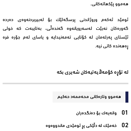
ھەموو پێکھاتەکانی.
ئومێد ئەکەم وروژاندنی پرسگه‌لێك بۆ لەبیربردنەوەی دەردە
گەورەکان نەبێت لەسەرویانەوە گەندەڵی، بەتایبەت کە خولی
ئێستای پەرلەمان لە کۆتایی تەمەنیدایە و یاسای لەم جۆرە فرە
ڕەھەندە کاتی نیە.
لە تۆڕە کۆمەڵایەتیەکان شەیری بکە
هەموو وتارەکانی محه‌ممه‌د حه‌كیم
وانەیەک بۆ دەنگدەران‌
خەمێک لە دڵێکی پڕ ئومێدی ماندووەوە‌