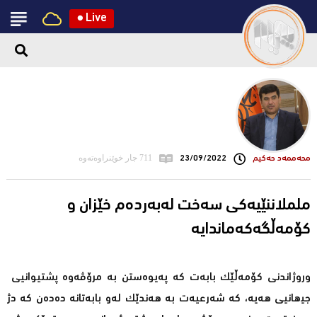
●
Live
محه‌ممه‌د حه‌كیم
23/09/2022
711 جار خوێنراوەتەوە
ململاننێیەكی سەخت لەبەردەم خێزان و
كۆمەڵگەكەماندایە
وروژاندنی کۆمەڵێك بابەت کە پەیوەستن بە مرۆڤەوە پشتیوانیی
جیھانیی ھەیە، کە شەرعیەت بە ھەندێک لەو بابەتانە دەدەن کە دژ