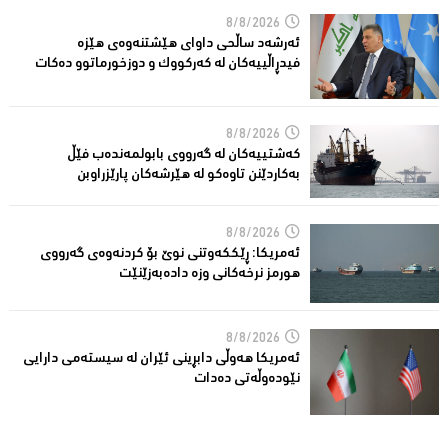
8/8/2026
ئەرشەد ساڵحی داواى هێشتنەوەى هێزە
فیدڕاڵییەکان لە كەركووك و دوزخورماتوو دەکات
8/8/2026
کەشتییەکان لە گەرووى بابولمەندەب فێڵ
بەکاردێنن تاوەکو لە هێرشەکان پارێزراوبن
8/8/2026
ئەمریكا: ڕێککەوتنى نوێ بۆ كردنەوەی گەرووی
هورمز نرخەكانی وزە دادەبەزێنێت
8/8/2026
ئەمریکا هەوڵى دابڕینى ئێران لە سیستەمی دارایی
نێودەوڵەتی دەدات