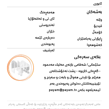
ئابوری
بەشەکان
هەمەڕەنگ
ئای تی و تەکنەلۆژیا
وێنە
تەندروستی
ڤیدیۆ
خێزان
کۆمەڵ
دەربارەی ئێمە
ڕاپۆرتی پەیامنێران
پەیوەندی
کەشوهەوا
ئەرشیف
بنکەی سەرەکی
سلێمانی/ شه‌قامی بازنه‌ی مه‌لیک مه‌حمود
- گه‌ڕه‌کی کازیوه‌ - پشت نه‌خۆشخانه‌ی‌
هه‌رێم بۆ ناردنی‌ هه‌واڵ و بابه‌ت و سه‌رنج و
تێبینییه‌كانتان ده‌توانن په‌یوه‌ندی‌ به‌م
ئیمه‌یله‌وه‌ بكه‌ن
payam@payam.tv
مافی لەبەرگرتنەوەی بابەتەکانی ئەم ماڵپەڕە پارێزراوە بۆ کەناڵی ئاسمانی پەیام
©