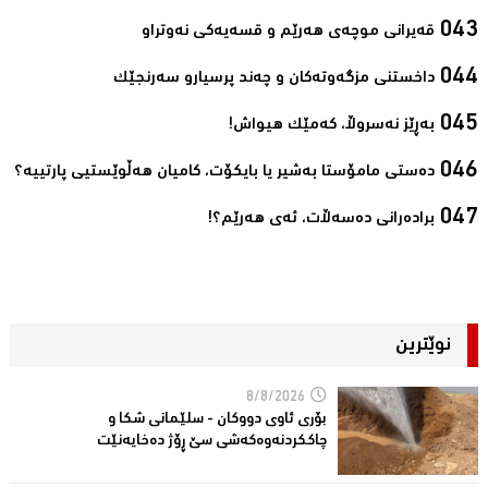
قەیرانی موچەی ھەرێم و قسەیەکی نەوتراو‌
داخستنی مزگەوتەکان و چەند پرسیارو سەرنجێک‌
بەڕێز نەسروڵا، کەمێك ھیواش!‌
ده‌ستی مامۆستا به‌شیر یا بایكۆت، كامیان هه‌ڵوێستیی پارتییه‌؟‌
برادەرانی دەسەڵات، ئەی ھەرێم؟!‌
نوێترین
8/8/2026
بۆری ئاوی دووکان - سلێمانی شکا و
چاککردنەوەکەشى سێ ڕۆژ دەخایەنێت