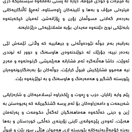
بە فیترەت و خودی‌ مرۆڤه‌، دیاره‌ له‌ پشتی‌ ئه‌مانەوە سیستمێكه‌ دژی
فیترەتی مرۆڤ و بەھا و ئایینەکان ڕاوەستاوە، ئەمڕۆ ئاڵنگاریەکانی
بەردەم گەلانی مسوڵمان زۆرن و ڕۆژانەشن، ئەمیان کپکەیتەوە
بابەتێکی نوێ دێننەوە مەیدان، بۆیە ململانێیەکی درێژخایەنە.
بەرانبەر بەم جوڵە نێودەوڵەتی و جیھانییە كه‌ وڵاتی‌ ئێمه‌ش لێی‌
به‌ده‌ر نییه‌؛ جۆرێک لە خوێندنەوەی ھاوسەنگ و دوور لە توندی
ئەوێت، حاشا ھەڵنەگرە ئەم فشارانە ھەرێمیشی گرتوەتەوە و مەرج
نیە ھەموو فشارێکیش قبوڵ کرابێت، جوڵەکان بۆ بەرەنگاربونەوەیان
پێویسته‌ گشگیر و ھەمەرەنگ و ھاوسەنگ و بە توێژینه‌وه‌ بێت.
پێم وایە زانایان، حزب و ڕەوت و ڕێکخراوە ئیسلامیەکا‌ن و شارەزایانی
شەریعەت و دامەزراوەکان بۆ ئەم پرسە گشتگیریانە کە پەیوەستن بە
ژین و دینی خەڵکەوە ھەماھەنگیان لەگەڵ حکومەت و پەرلەمان
ھەبێت، ئەوەی پێچەوانەی ئاینی زۆرینەی خەڵکی کوردستان و بەها
بەرزە کۆمەڵایەتیەکانە پێویسته‌ لای ھەموان ھێڵی سور بێت و قبوڵ