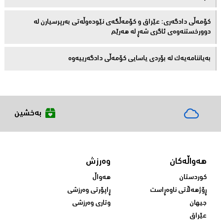
کۆمەڵى دادگەرى: عێراق و كۆمەڵگەی نێودەوڵەتی بەرپرسیارن لە
دوورخستنەوەى ئاگری شەڕ لە هەرێم
بەیاننامەیەک لە بۆردی یاسایی کۆمەڵی دادگەرییەوە
بەخشین
هەواڵەکان
وەرزش
کوردستان
هەواڵ
ڕۆژهەڵاتی ناوەڕاست
ڕاپۆرتی وەرزشی
جیهان
وتاری وەرزشی
عێراق