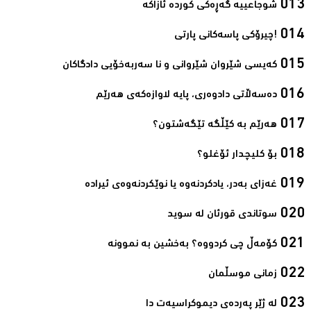
شوجاعییە گەڕەکی کوردە ئازاکە‌
!چیرۆکی پاسەکانی پارتی‌
کەیسی شێروان شێروانی و نا سەربەخۆیی دادگاکان‌
دەسەڵاتی دادوەری، پایه‌ لاوازه‌كەی هه‌رێم‌
ھەرێم بە کێڵگە تێگەشتون؟‌
بۆ کلیچدار ئۆغلو؟‌
غەزای بەدر، یادکردنەوە یا نوێکردنەوەی ئیرادە‌
سوتاندى قورئان لە سوید‌
کۆمەڵ چی کردووە؟ بەخشین بە نموونە‌
زمانی موسڵمان‌
لە ژێر پەردەی دیموکراسیەت دا‌