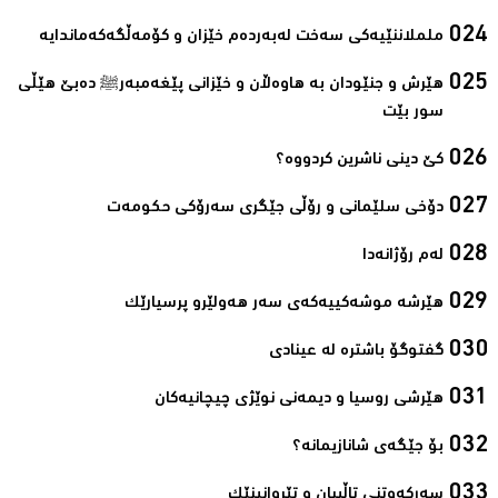
ململاننێیەكی سەخت لەبەردەم خێزان و كۆمەڵگەكەماندایە‌
ھێرش و جنێودان بە ھاوەڵان و خێزانی پێغەمبەرﷺ دەبێ ھێڵی
سور بێت‌
کێ دینی ناشرین کردووە؟ ‌
دۆخی سلێمانی و رۆڵی جێگری سەرۆکی حکومەت‌
لەم رۆژانەدا ‌
هێرشە موشەکییەکەی سەر هەولێرو پرسیارێک‌
گفتوگۆ باشترە لە عینادی‌
ھێرشی روسیا و دیمەنی نوێژی چیچانیەکان‌
بۆ جێگەی شانازیمانە؟‌
سەرکەوتنی تاڵیبان و تێڕوانینێک‌