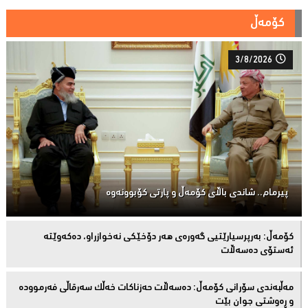
کۆمەڵ
3/8/2026
پیرمام.. شاندی باڵای كۆمه‌ڵ و پارتی كۆبوونه‌وه‌
كۆمەڵ: بەرپرسیارێتیی گەورەی هەر دۆخێکی نەخوازراو، دەكەوێتە
ئەستۆی دەسەڵات
مەڵبەندى سۆرانى کۆمەڵ: دەسەڵات حەزناکات خەڵک سەرقاڵى فەرموودە
و ڕەوشتى جوان بێت