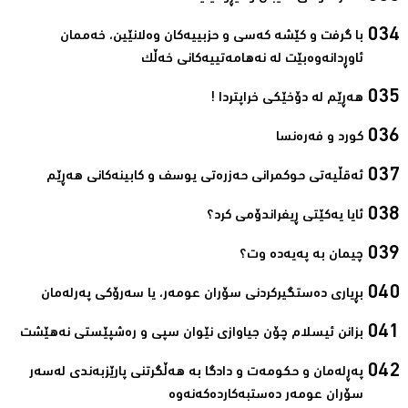
با گرفت و كێشه‌ كه‌سی و حزبییه‌كان وه‌لانێین، خه‌ممان
ئاوڕدانه‌وه‌بێت له‌ نه‌هامه‌تییه‌كانی خه‌ڵك‌
ھەڕێم لە دۆخێکی خراپتردا !‌
کورد و فەرەنسا‌
ئەقڵیەتی حوکمرانی حەزرەتی یوسف و کابینەکانی ھەڕێم‌
ئایا یەكێتی ڕیفراندۆمی كرد؟‌
چیمان به‌ پەیەدە وت؟‌
بڕیاری دەستگیرکردنی سۆران عومەر، یا سەرۆکی پەرلەمان‌
بزانن ئیسلام چۆن جیاوازی نێوان سپی و رەشپێستی نەھێشت‌
پەڕلەمان و حکومەت و دادگا بە ھەڵگرتنی پارێزبەندی لەسەر
سۆران عومەر دەستبەکاردەکەنەوە‌