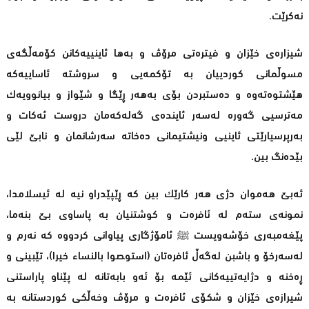
نه‌كرێت.
شیزاره‌ی‌ خێزان‌ و فیتره‌تی‌ مرۆڤ و به‌ها ئاینییه‌كانن كۆمه‌ڵگه‌ی‌
مسوڵمانی كوردییان به‌ تۆكمه‌یی و سروشته‌ ئاساییه‌كه‌
هێشتوه‌ته‌وه‌ و ده‌ستبردن بۆی‌ به‌هه‌ر ڕێگا و شێواز و بیانوویه‌ك
مه‌ترسیی گه‌وره‌ له‌سه‌ر ئاینده‌ی‌ گه‌له‌كه‌مان دروست ئه‌كات و
به‌رپرسیارێتی‌ ئاینیی ونیشتیمانی ده‌خاته‌ سه‌رشانمان و نابێ لێی
بێدەنگ بین.
ئەبێ ھەموان دژی ھەر کارێک بین کە ڕێپێدراو نیە لە ئیسلامدا،
نمونەی ستەم لە ئافرەت و کوشتنیان بە پاساوی بێ بنەما،
پێغەمبەری خۆشەویست ﷺ ئامۆژگاری پیاوانی کردووە کە نەرم و
لەسەرخۆ و باشبن لەگەڵ ئافرەتان (استوصوا بالنسا‌ء خیرا)، تێبینی و
ڕەخنە و دژایه‌تییه‌كانی‌ ئێمە بۆ ئەو بابەتانە لە پێناو پاراستنی
شیرازه‌ی خێزان و شکۆی ئافرەت و مرۆڤ وخەڵکی کوردستانە بە