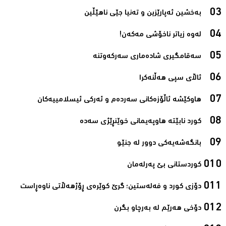
بەخشین ئەپارێزین و تەنیا جێی ناھێڵین‌
لەوە زیاتر ناخۆشی مەکەن!‌
سەقامگیری شادەماری سەرکەوتنە‌
ئاڵای سپی هەڵنەکرا‌
هاوکێشە ئاڵۆزەکانی سەردەم و ئەرکی ئیسلامیيەکان‌
کورد نابێتە هاوپەیمانی خوێنڕێژی سەدە‌
بانگەشەیەکی دوور لە جنێو‌
کوردستانی بێ پەرلەمان‌
دۆزی کورد و فەلەستین؛ گرێ کوێرەی ڕۆژھەڵاتی ناوەڕاست‌
دۆخی هەرێم لە بەرچاو بگرن‌