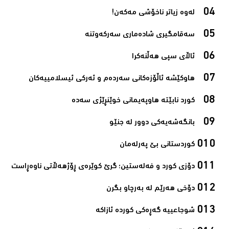
لەوە زیاتر ناخۆشی مەکەن!‌
سەقامگیری شادەماری سەرکەوتنە‌
ئاڵای سپی هەڵنەکرا‌
هاوکێشە ئاڵۆزەکانی سەردەم و ئەرکی ئیسلامیيەکان‌
کورد نابێتە هاوپەیمانی خوێنڕێژی سەدە‌
بانگەشەیەکی دوور لە جنێو‌
کوردستانی بێ پەرلەمان‌
دۆزی کورد و فەلەستین؛ گرێ کوێرەی ڕۆژھەڵاتی ناوەڕاست‌
دۆخی هەرێم لە بەرچاو بگرن‌
شوجاعییە گەڕەکی کوردە ئازاکە‌