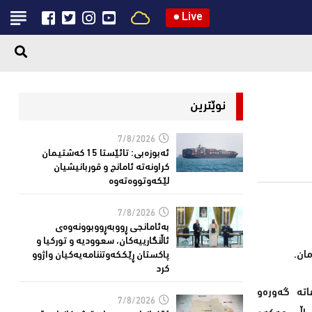
●
Live
نوێترین
7/8/2026
ئەبوزەبی: تائێستا 15 كەشتیمان
كراونەتە ئامانج و قوربانیشیان
لێكەوتووەتەوە
7/8/2026
بەئامانجی ڕووبەڕووبوونەوەی
ئاڵنگارییەكان، سعوودیە و توركیا و
ان.
پاكستان ڕێككەوتننامەیەکیان واژوو
كرد
اتە گەورەو
7/8/2026