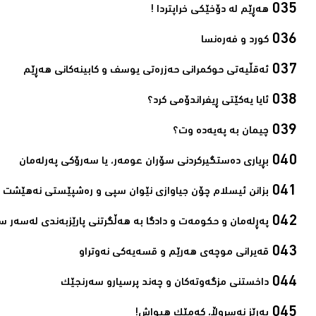
ھەڕێم لە دۆخێکی خراپتردا !‌
کورد و فەرەنسا‌
ئەقڵیەتی حوکمرانی حەزرەتی یوسف و کابینەکانی ھەڕێم‌
ئایا یەكێتی ڕیفراندۆمی كرد؟‌
چیمان به‌ پەیەدە وت؟‌
بڕیاری دەستگیرکردنی سۆران عومەر، یا سەرۆکی پەرلەمان‌
بزانن ئیسلام چۆن جیاوازی نێوان سپی و رەشپێستی نەھێشت‌
پەڕلەمان و حکومەت و دادگا بە ھەڵگرتنی پارێزبەندی لەسەر س
قەیرانی موچەی ھەرێم و قسەیەکی نەوتراو‌
داخستنی مزگەوتەکان و چەند پرسیارو سەرنجێک‌
بەڕێز نەسروڵا، کەمێك ھیواش!‌