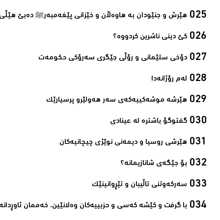
ھێرش و جنێودان بە ھاوەڵان و خێزانی پێغەمبەرﷺ دەبێ ھێڵی 
کێ دینی ناشرین کردووە؟ ‌
دۆخی سلێمانی و رۆڵی جێگری سەرۆکی حکومەت‌
لەم رۆژانەدا ‌
هێرشە موشەکییەکەی سەر هەولێرو پرسیارێک‌
گفتوگۆ باشترە لە عینادی‌
ھێرشی روسیا و دیمەنی نوێژی چیچانیەکان‌
بۆ جێگەی شانازیمانە؟‌
سەرکەوتنی تاڵیبان و تێڕوانینێک‌
با گرفت و كێشه‌ كه‌سی و حزبییه‌كان وه‌لانێین، خه‌ممان ئاوڕدانه‌و