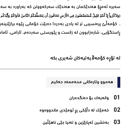
سەیرە ئەمڕۆ ھەندێکمان بە ھەندێک سەرکەووتن کە بەراورد بە سەرکە
(وَاذْكُرُواْ إِذْ أَنتُمْ قَلِيلٌ مُّسْتَضْعَفُونَ فِي الأَرْضِ تَخَافُونَ أَن يَتَخَطَّفَكُمُ النَّاسُ فَآوَاكُمْ وَأَيَّدَكُم ب
ـ کۆمەڵێ پرەنسیبی تر لە یادی بەدردا دەبێت خۆمانی پێوە برازێنینەو
ڕاستگۆیی، شارەزابوون لە زانست و پێویستی سەردەم، ئارامی، ئامادە
لە تۆڕە کۆمەڵایەتیەکان شەیری بکە
هەموو وتارەکانی محه‌ممه‌د حه‌كیم
وانەیەک بۆ دەنگدەران‌
خەمێک لە دڵێکی پڕ ئومێدی ماندووەوە‌
بەخشین ئەپارێزین و تەنیا جێی ناھێڵین‌