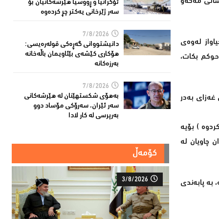
ارەکان، نابێت ھەر ژێردەستەییمان قبوڵ بێت، دەبێت ھەستینەوە، خۆ ئەبوایە ئێمە ھەموو قۆناغەکانی پێش بەدرمان بڕیبایە (١٣ساڵی مەکەو
ئۆكرانیا و ڕووسیا هێرشەكانیان بۆ
سەر ژێرخانی یەكتر چڕ كردەوە
7/8/2026
اواز لەوەی
دانیشتووانى گەڕەكی قولەرەیسی:
هۆکارى کێشەى بێئاویمان باڵەخانە
حوکم بکات،
بەرزەكانە
7/8/2026
بەهۆى شکستهێنان لە هێرشەکانى
 غەزای بەدر
سەر ئێران، سەرۆكی مۆساد دوو
بەرپرسی لە كار لادا
کردوە
) بۆیە
ن چاویان لە
کۆمەڵ
3/8/2026
بە پابەندی