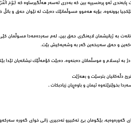
ابەندی ئەو پرەنسیپە بین کە بەدری لەسەر ھەڵگیرساوە کە [يَوْمَ الْفُرْق
اتڵ لێكجیا بوونەوە، بۆیە ھەموو مسوڵمانێک دەبێت لە نێوان حەق و باتڵ 
تەنانەت بە ژیانیشمان لایەنگری حەق بین، لەم سەردەمەدا مسوڵمان کێ
 نەکەین و حەق سەربخەین گەر بە وشەیەکیش بێت.
ی دژ بە ئیسلام و موسڵمانان دەبنەوە، دەبێت کۆمەڵێک نیشانەیان تێدا بێ
نرێ دڵەکانیان بترسێت و بھەژێت
ەردا بخوێنرێتەوە ئیمان و باوەڕیان زیادبکات
.
خوای گەورەوەیە، بێگومان بێ تەکبیرو تەدبیری زاتی خوای گەورە سەرکە