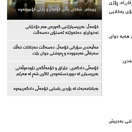
َانِ]ە، ڕۆژی
پیرمام.. شاندی باڵای كۆمه‌ڵ و پارتی كۆبوونه‌وه‌
خۆی یەکلایی
كۆمەڵ: بەرپرسیارێتیی گەورەی هەر دۆخێکی
نەخوازراو، دەكەوێتە ئەستۆی دەسەڵات
ی ھەیە دوای
مەڵبەندى سۆرانى کۆمەڵ: دەسەڵات حەزناکات خەڵک
سەرقاڵى فەرموودە و ڕەوشتى جوان بێت
تەدی:
کۆمەڵى دادگەرى: عێراق و كۆمەڵگەی نێودەوڵەتی
بەرپرسیارن لە دوورخستنەوەى ئاگری شەڕ لە هەرێم
بەیاننامەیەک لە بۆردی یاسایی کۆمەڵی دادگەرییەوە
وتنی بەدریش