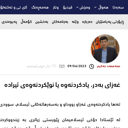
سەرەتا
هەواڵ
وەرزش
ڤیدیۆ
وتار
هەمەڕەنگ
ئای تی و تەکنەلۆژ
ڕاپۆرتی پەیامنێران
دەربارە
وێنە
بەرنامەکان
بەخشین
کۆمەڵ
پەیوەندی
محه‌ممه‌د حه‌كیم
09/04/2023
725 جار خوێنراوەتەوە
غەزای بەدر، یادکردنەوە یا نوێکردنەوەی ئیرادە
تەنھا یادکردنەوەی غەزاو رووداو و بەسەرھاتەکانی ئیسلام، سوودی نی
لە ئێستادا دۆخی ئیسلامیمان پێویستی زیاتری بە زیندووکردن