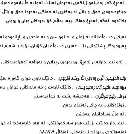
ـ ئەمڕۆ گەر زەمینەو ژینگەی بەدرمان نەبێت ئەوا بە دڵنیایەوە دەبێت پ
جیاكردنه‌وه‌ی حه‌ق و باتڵ له‌ یه‌كتری لە جه‌نگی به‌دردا حه‌ق و ب
بکاتەوە، ئەگەر ئەمڕۆ جەنگ نییە، بەڵام خۆ بەرەکان جیان و روونن.
ئەرکی مسوڵمانانە بە زمان و بە نووسین و بە ماددی و پاڕانەوەو 
پەروەردگار پشتێوانی بێت غەیری مسوڵمانان خۆیان، بۆیە با شەرم
ـ ئەو ئیماندارانەی ئەمڕۆ رووبەرووی پیلان و بەرنامە ژەھراوییەکان
ـ کاتێک ناوی خوای گەورە بھێ
(
إِنَّمَا الْمُؤْمِنُونَ الَّذِينَ إِذَا ذُكِرَ اللَّهُ وَجِلَتْ قُلُوبُهُمْ
).
ـ کاتێک ئایەت و فەرمانەکانی خوایان بەس
(وَإِذَا تُلِيَتْ عَلَيْهِمْ آيَاتُهُ زَادَتْهُمْ إِيمَانًا)
ـ هەمیشە پشت بە خوا ببەستن
(وَعَلَى رَبِّهِمْ يَتَوَكَّلُونَ).
ـ نوێژەکانیان بە چاکی ئەنجام بدەن.
ـ لە ماڵ وسامانیان ببەخشن.
ـ ئیماندار دەبێت بزانێت ھەر سەرکەوتنێکی لە ھەر کایەیەکدا لە 
نەئەهاتەدی، بروانە ئایەتەکانی ئەنفاڵ ١٨،١٧،٩.