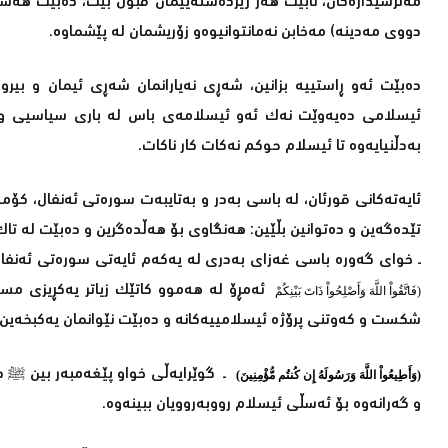
دووی مەدینە) مەخابن نەمانتوانیوەو زۆریشمان لە پێشماوە.
دەبێت ئەو ڕاستییە بزانین، شەڕی نەیارانمان شەڕی ئیمان و بیر
ئیسلامی دەیەوێت نەک ئەو ئیسلامەی باس لە باری سیاسیی و ئا
بەدڵنیایەوە تا ئیسلام حوکم نەکات کار ناکات.
ئایەتەکانی قورئان، لە باسی بەدر و بەتایبەت سورەتی ئەنفال، کۆم
تێدەگەین و دەتوانین بڵێین: ھەنگاوی بۆ ھەڵدەگرین و دەبێت لە تا
ـ خوای گەورە باسی غەزای بەدری لە یەکەم ئایەتی سورەتی ئەنفال ب
ئەمڕۆ لە ھەموو کاتێک زیاتر یەکڕیزی مسو
(فَاتَّقُواْ اللَّهَ وَأَصْلِحُواْ ذَاتَ بَيْنِكُمْ
شکست و کەوتنی پرۆژە ئیسلامییەکانە و دەبێت نێوانمان یەکبخەین
ـ گوێرایەڵی خواو پێغەمبەر بین ﷺ
د
(وَأَطِيعُواْ اللَّهَ وَرَسُولَهُ إِن كُنتُم مُّؤْمِنِينَ)
و گەرانەوە بۆ ئەسڵی ئیسلام رووبەروویان ببینەوە.