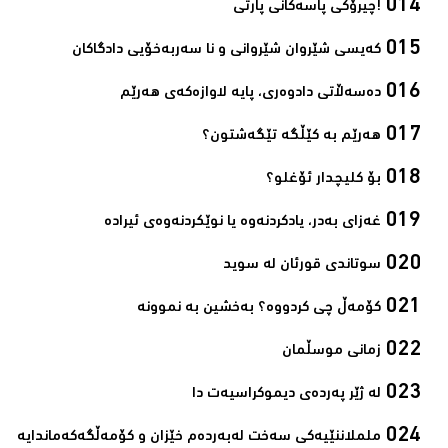
!چیرۆکی پاسەکانی پارتی‌
کەیسی شێروان شێروانی و نا سەربەخۆیی دادگاکان‌
دەسەڵاتی دادوەری، پایه‌ لاوازه‌كەی هه‌رێم‌
ھەرێم بە کێڵگە تێگەشتون؟‌
بۆ کلیچدار ئۆغلو؟‌
غەزای بەدر، یادکردنەوە یا نوێکردنەوەی ئیرادە‌
سوتاندى قورئان لە سوید‌
کۆمەڵ چی کردووە؟ بەخشین بە نموونە‌
زمانی موسڵمان‌
لە ژێر پەردەی دیموکراسیەت دا‌
ململاننێیەكی سەخت لەبەردەم خێزان و كۆمەڵگەكەماندایە‌