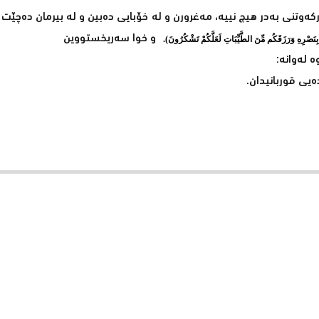
وتنی بەدر ھیچ نییە، مەغرورن و لە خۆبایی دەبین و لە بیرمان دەچێت ئ
و خوا سەریخستووین
ِنَصْرِهِ وَرَزَقَكُم مِّنَ الطَّيِّبَاتِ لَعَلَّكُمْ تَشْكُرُونَ).
ە لەوانە:
یی قوربانیدان.