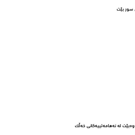
سور بێت‌
ه‌بێت له‌ نه‌هامه‌تییه‌كانی خه‌ڵك‌