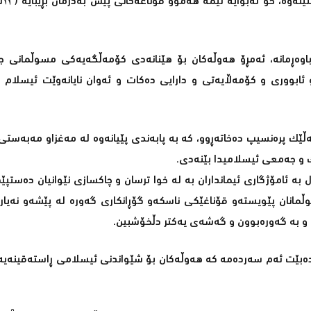
مەترسید
وباوەڕمانە، ئەمڕۆ ھەوڵەکان بۆ ھێنانەدی کۆمەڵگەیەکی مسوڵمانی جی
بووری و کۆمەڵایەتی و دارایی دەکات و ئەوان نایانەوێت ئیسلام 
ەڵێک پرەنسیپ دەخاتەڕوو، کە بە پابەندی پێیانەوە لە مەغزاو مەبەستی
ک و جەمعی ئیسلامیدا بێنەدی.
ە ئامۆژگاری ئیمانداران بە لە خوا ترسان و چاکسازی نێوانیان دەستپێ
ڵمانان پێویستەو قۆناغێکی ناسکەو گۆڕانکاری گەورە لە پێشەو نەیارا
 و بە گەورەبوون و گەشەی یەکتر دڵخۆشبین.
ەبێت ئەم سەردەمە کە ھەوڵەکان بۆ شێواندنی ئیسلامی ڕاستەقینەیە، 