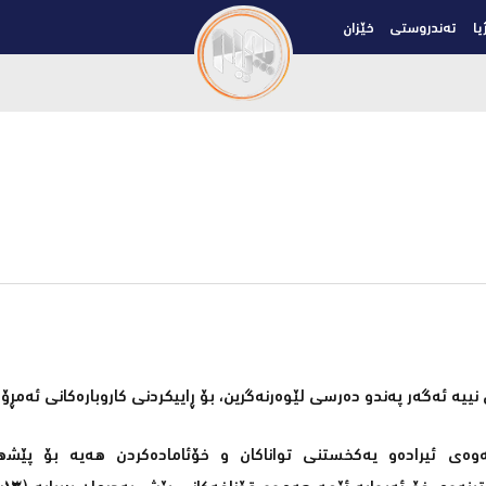
یا
تەندروستی
خێزان
یە ئەگەر پەندو دەرسی لێوەرنەگرین، بۆ ڕاییکردنی کاروبارەکانی ئەمڕۆم
ەوەی ئیرادەو یەکخستنی تواناکان و خۆئامادەکردن ھەیە بۆ پێشھ