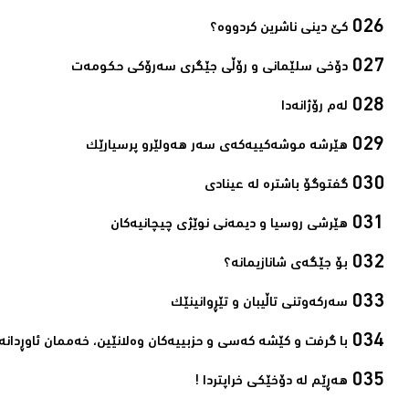
کێ دینی ناشرین کردووە؟ ‌
دۆخی سلێمانی و رۆڵی جێگری سەرۆکی حکومەت‌
لەم رۆژانەدا ‌
هێرشە موشەکییەکەی سەر هەولێرو پرسیارێک‌
گفتوگۆ باشترە لە عینادی‌
ھێرشی روسیا و دیمەنی نوێژی چیچانیەکان‌
بۆ جێگەی شانازیمانە؟‌
سەرکەوتنی تاڵیبان و تێڕوانینێک‌
با گرفت و كێشه‌ كه‌سی و حزبییه‌كان وه‌لانێین، خه‌ممان ئاوڕدانه‌و
ھەڕێم لە دۆخێکی خراپتردا !‌