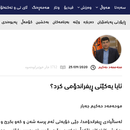
سەرەتا
هەواڵ
وەرزش
ڤیدیۆ
وتار
هەمەڕەنگ
ئای تی و تەکنەلۆژ
ڕاپۆرتی پەیامنێران
دەربارە
وێنە
بەرنامەکان
بەخشین
کۆمەڵ
پەیوەندی
محه‌ممه‌د حه‌كیم
25/09/2020
1712 جار خوێنراوەتەوە
ئایا یەكێتی ڕیفراندۆمی كرد؟
موحەمەد حه‌كیم جه‌بار
لەساڵیادی ڕیفراندۆمدا، جێی خۆیەتی ئەم پرسە شەن و کەو بکرێ و