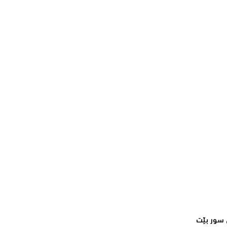
سور بێت‌