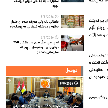
ە، کە ڕەنگە
سەبارەت بە جەنگی ئێران دروست
بووە
8/8/2026
ن بیر نەچێت
داهاتی نانەوتی هەرێم سەدان ملیار
دینارە و دەچێتە گیرفانی بەرپرسانەوە
ڕوونتر بڵێم
ت و نەھێڵێت
8/8/2026
لە چەمچەماڵ هیچ بەنزینێکى 750
دیناری نییە و شۆفێران ڕوو لە
سلێمانى دەکەن
 توانیویەتی
ڵێت نابێت و
خۆی باجەکەیدا، بەتایبەتی
کۆمەڵ
دڵنیابن کەرکوکتان
8/8/2026
 راگوزه‌ره‌ی
سەركردایەتی كۆمەڵ: كێشە و گرفتەكان لە لایەن