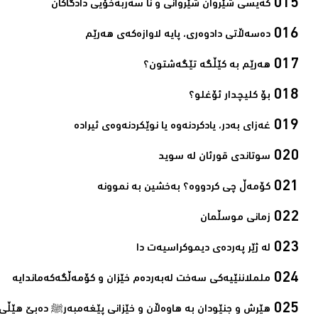
کەیسی شێروان شێروانی و نا سەربەخۆیی دادگاکان‌
دەسەڵاتی دادوەری، پایه‌ لاوازه‌كەی هه‌رێم‌
ھەرێم بە کێڵگە تێگەشتون؟‌
بۆ کلیچدار ئۆغلو؟‌
غەزای بەدر، یادکردنەوە یا نوێکردنەوەی ئیرادە‌
سوتاندى قورئان لە سوید‌
کۆمەڵ چی کردووە؟ بەخشین بە نموونە‌
زمانی موسڵمان‌
لە ژێر پەردەی دیموکراسیەت دا‌
ململاننێیەكی سەخت لەبەردەم خێزان و كۆمەڵگەكەماندایە‌
ھێرش و جنێودان بە ھاوەڵان و خێزانی پێغەمبەرﷺ دەبێ ھێڵی 