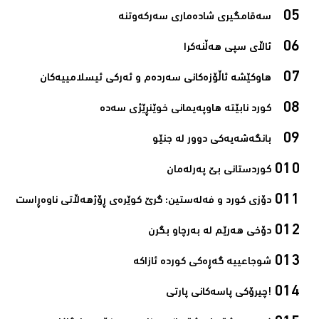
سەقامگیری شادەماری سەرکەوتنە‌
ئاڵای سپی هەڵنەکرا‌
هاوکێشە ئاڵۆزەکانی سەردەم و ئەرکی ئیسلامیيەکان‌
کورد نابێتە هاوپەیمانی خوێنڕێژی سەدە‌
بانگەشەیەکی دوور لە جنێو‌
کوردستانی بێ پەرلەمان‌
دۆزی کورد و فەلەستین؛ گرێ کوێرەی ڕۆژھەڵاتی ناوەڕاست‌
دۆخی هەرێم لە بەرچاو بگرن‌
شوجاعییە گەڕەکی کوردە ئازاکە‌
!چیرۆکی پاسەکانی پارتی‌