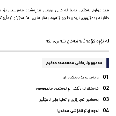
هیواخوازم یەکێتی تەنیا لە کاتی بوونی ھەڕەشەو مەترسیی بۆ سەر 
دانایانه‌ به‌مێژووی نزیكییدا چوبێتەوە، بەتایبەتیی بە"نەخێر"و "بەڵێ"كا
لە تۆڕە کۆمەڵایەتیەکان شەیری بکە
هەموو وتارەکانی محه‌ممه‌د حه‌كیم
وانەیەک بۆ دەنگدەران‌
خەمێک لە دڵێکی پڕ ئومێدی ماندووەوە‌
بەخشین ئەپارێزین و تەنیا جێی ناھێڵین‌
لەوە زیاتر ناخۆشی مەکەن!‌