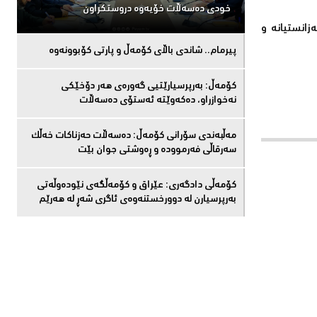
خودی دەسەڵات خۆیەوە دروستكراون
انستیانه ‌و
پیرمام.. شاندی باڵای كۆمه‌ڵ و پارتی كۆبوونه‌وه‌
كۆمەڵ: بەرپرسیارێتیی گەورەی هەر دۆخێکی
نەخوازراو، دەكەوێتە ئەستۆی دەسەڵات
مەڵبەندى سۆرانى کۆمەڵ: دەسەڵات حەزناکات خەڵک
سەرقاڵى فەرموودە و ڕەوشتى جوان بێت
کۆمەڵى دادگەرى: عێراق و كۆمەڵگەی نێودەوڵەتی
بەرپرسیارن لە دوورخستنەوەى ئاگری شەڕ لە هەرێم