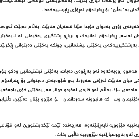
 ھەمووان لەو پرسەدا دیاری بکرێت، بەھەڵوێستی کۆمەڵی ئیسلامیشەو
ان بە"بەڵێ" بۆ ڕیفراندۆم لەڕۆژی ڕاپرسییەکەدا.
لێكەوتەی زۆری بەدوای خۆیدا هێنا قسەیان ھەبێت، بەڵام دەبێت ئەوەما
لەسەر ڕیفراندۆم لەلایەك و بریاڕو پشتگیری یەكیەتی لە لایەكیتر، 
رد بەپشتگیرییەکەی یەکێتی نیشتمانیی، چونکە یەکێتی دەیتوانی ڕێگربێ
وو روویه‌كه‌وه‌ ئه‌و به‌ڕێوه‌ی ده‌بات، یەكێتی نیشتیمانیی وەکو چۆن
رکی جیای هەبێت لەزۆنی سەوزدا، بەو شێوەیەش دەیتوانی بۆ ڕیفراندۆم ب
ناکرێت و نابمە بەشێك لەو بڕیارە، لانیکەم لەکەرکووک و ناوچەکانی ماددەی ١٤٠، بەڵام ئەو کارەی نەکردو دواتر ھەر یەکێتی 
ند ڕۆژێک لەڕاپرسییەکەی ٢٥-٩ بە شاندی یەکێتیمان وت -کە ھاتبوونه‌ سەردانمان– بۆ مێژوو پێتان ده‌ڵێین، 
ییە مێژوویە ناپەڕێنێتەوە، هه‌رچه‌نده‌ ئێمه‌ تێگه‌یشتووین له‌و قۆناغی
ری ئه‌و به‌رپرسیارێتیه‌ مێژووییه‌ خاڵیی بكات.