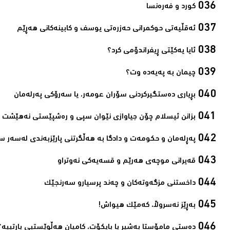
کورد و فەرەنسا‌
ئەقڵیەتی حوکمرانی حەزرەتی یوسف و کابینەکانی ھەڕێم‌
ئایا یەكێتی ڕیفراندۆمی كرد؟‌
چیمان به‌ پەیەدە وت؟‌
بڕیاری دەستگیرکردنی سۆران عومەر، یا سەرۆکی پەرلەمان‌
بزانن ئیسلام چۆن جیاوازی نێوان سپی و رەشپێستی نەھێشت‌
پەڕلەمان و حکومەت و دادگا بە ھەڵگرتنی پارێزبەندی لەسەر س
قەیرانی موچەی ھەرێم و قسەیەکی نەوتراو‌
داخستنی مزگەوتەکان و چەند پرسیارو سەرنجێک‌
بەڕێز نەسروڵا، کەمێك ھیواش!‌
ده‌ستی مامۆستا به‌شیر یا بایكۆت، كامیان هه‌ڵوێستیی پارتییه‌؟‌