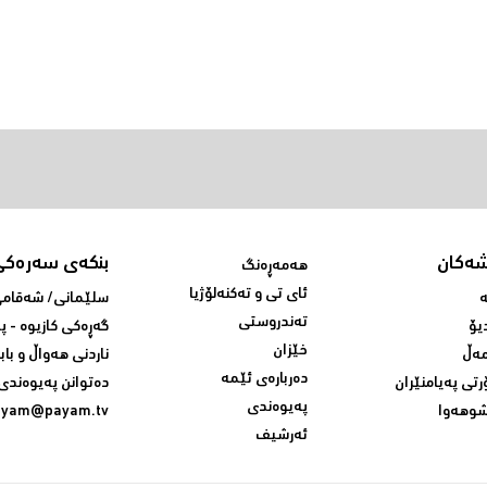
شەکان
بنکەی سەرەکی
هەمەڕەنگ
ئای تی و تەکنەلۆژیا
ە
سلێمانی/ شه‌قامی 
تەندروستی
یۆ
گه‌ڕه‌کی کازیوه‌ - 
خێزان
ەڵ
ناردنی‌ هه‌واڵ و باب
دەربارەی ئێمە
رتی پەیامنێران
ده‌توانن په‌یوه‌ندی‌
پەیوەندی
وهەوا
ayam@payam.tv
ئەرشیف