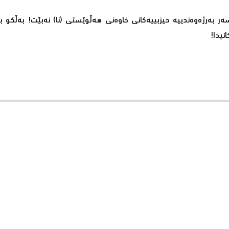
بەرژەوەندییە حیزبییەکانی خاوەنی هه‌ڵوێستی (نا) نەبێت! بەڵكو بەز
نیدا!