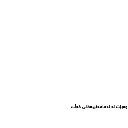
ه‌بێت له‌ نه‌هامه‌تییه‌كانی خه‌ڵك‌