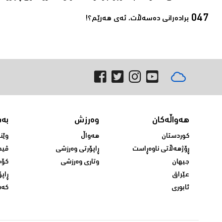
برادەرانی دەسەڵات، ئەی ھەرێم؟!‌
هەواڵەکان
وەرزش
بە
کوردستان
هەواڵ
وێن
ڕۆژهەڵاتی ناوەڕاست
ڕاپۆرتی وەرزشی
ڤید
جیهان
وتاری وەرزشی
کۆم
عێراق
ڕاپۆ
ئابوری
کەش