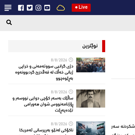
●
Live
نوێترین
8/8/2026
دژی گرانیی سووتەمەنی و خراپی
ژیانی خەڵك لە قەڵادزێ‌ گردبوونەوە
بەڕێوەچوو
8/8/2026
ساڵێك بەسەر كۆچی دوایی نووسەر و
ڕۆژنامەنووس شوان هەورامی
تێدەپەڕێت
8/8/2026
رشكردنە سەر
ناكۆكی لەنێو بەرپرسانى ئەمریكا