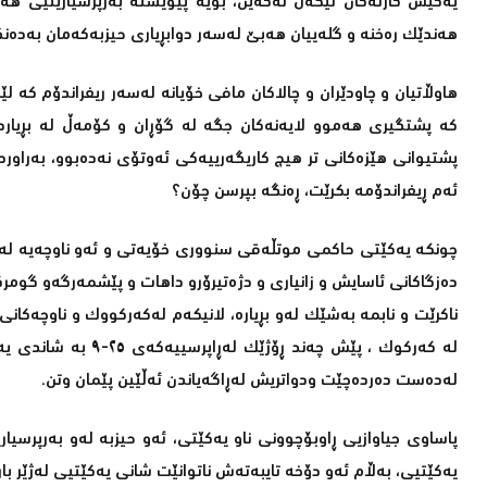
یەكیش كارته‌كان تێكه‌ڵ نه‌كه‌ین، بۆیە پێویستە بەرپرسیارێتیی
ھەندێك رەخنە و گلەییان ھەبێ لەسەر دوابڕیاری حیزبەكەمان بەدەنگد
هاوڵاتیان و چاودێران و چالاكان مافی خۆیانە لەسەر ریفراندۆم كە 
كە پشتگیری ھەموو لایەنەکان جگە لە گۆڕان و کۆمەڵ لە بڕیاردان 
پشتیوانی هێزەكانی تر ھیچ کاریگەرییەکی ئەوتۆی نەدەبوو، بەراو
ئەم ڕیفراندۆمە بکرێت، ڕەنگە بپرسن چۆن؟
چونكە یەكێتی حاكمی موتڵەقی سنووری خۆیەتی و ئەو ناوچەیە لە هەم
دەزگاکانی ئاسایش و زانیاری و دژەتیرۆرو داھات و پێشمەرگەو گوم
لە که‌رکوک ، پێش چە
لەده‌ست ده‌رده‌چێت ودواتریش لەڕاگەیاندن ئه‌ڵێین پێمان وتن.
پاساوی جیاوازیی ڕاوبۆچوونی ناو یەکێتی، ئەو حیزبە لەو بەرپرسیاریەت
یه‌كێتیی، به‌ڵام ئه‌و دۆخه‌ تایبه‌ته‌ش ناتوانێت شانی یه‌كێتیی له‌ژێر با