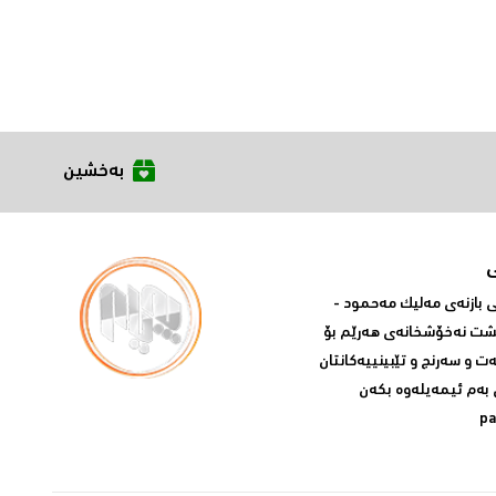
بەخشین
بازنه‌ی مه‌لیک مه‌حمود -
پشت نه‌خۆشخانه‌ی‌ هه‌رێم بۆ
ه‌ت و سه‌رنج و تێبینییه‌كانتان
 به‌م ئیمه‌یله‌وه‌ بكه‌ن
p