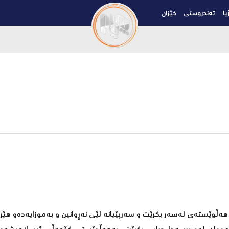
یا
تەندروستی
خێزان
 ھەڵوێستەی لەسەر بكرێت و سەرپێیانە لێی نەڕوانین و بەموزایەدەو هێ