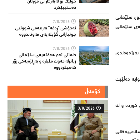
خولێک بۆ لەبەرکارانى قورئان
دەستیپێکرد
ر، سلێمانی
7/8/2026
ڵەی سلێمانی
نەخۆشی "ڕەقە" بەرهەمی شووتیی
جوتیارانی گۆپتەپەى فەوتاندووە
7/8/2026
 بەرژەوەندی
داهاتی ئەم هه‌فته‌یەی سلێمانی
زیاترلە حەوت ملیارە و بەڕێژەیەکى زۆر
کەمیکردووە
وایە دەڵێیت
کۆمەڵ
 کوردە و لە
3/8/2026
سلامییەکانی