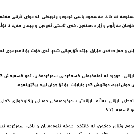
بیستومە کە کاک مەسعود باسی کردوەو وتویەتی: لە دوای گرتنی مەخمو
و خۆمان مەزڵوم و ژێر دەستەین، کەی ئاستی ئەوەین و چیمان ھەیە تا تۆ
سێنن و حەز دەکەن عێراق ببێتە گۆرەپانی شەڕ، ئەی خۆت بۆ نافەرموی لە
 بارزانی، دوورە لە ئەتەکیەتی قسەکردنی سەرکردەکان، ئەو قسەیەش گ
ان جوان نییە، دواتریش گەر وترابێت، بۆ تۆ جوان نییە بیگێریتەوە.
ئەدای بارزانی، بەڵام بارزانیش سەرکردەیەکی خەباتی رزگاریخوازی گەلی
و قسەیە بێت!
ووەم وێنای دەکەن، لە کاتێکدا حەقە ئێوەومانان و باقی سەرکردە ئی