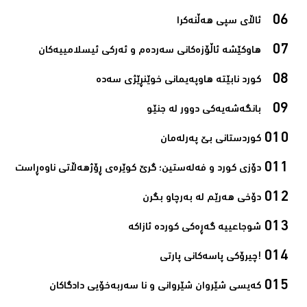
ئاڵای سپی هەڵنەکرا‌
هاوکێشە ئاڵۆزەکانی سەردەم و ئەرکی ئیسلامیيەکان‌
کورد نابێتە هاوپەیمانی خوێنڕێژی سەدە‌
بانگەشەیەکی دوور لە جنێو‌
کوردستانی بێ پەرلەمان‌
دۆزی کورد و فەلەستین؛ گرێ کوێرەی ڕۆژھەڵاتی ناوەڕاست‌
دۆخی هەرێم لە بەرچاو بگرن‌
شوجاعییە گەڕەکی کوردە ئازاکە‌
!چیرۆکی پاسەکانی پارتی‌
کەیسی شێروان شێروانی و نا سەربەخۆیی دادگاکان‌