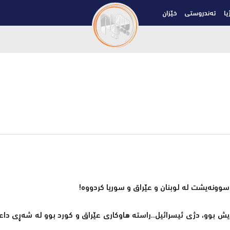
یا
تەندروستی
خێزان
 سوونەیشت لە لوبنان و عێراق و سوریا کردووە!
یش بوو، دژی ئیسرائیل..راستە ھاوکاری عێراق و کورد بوو لە شەڕی د