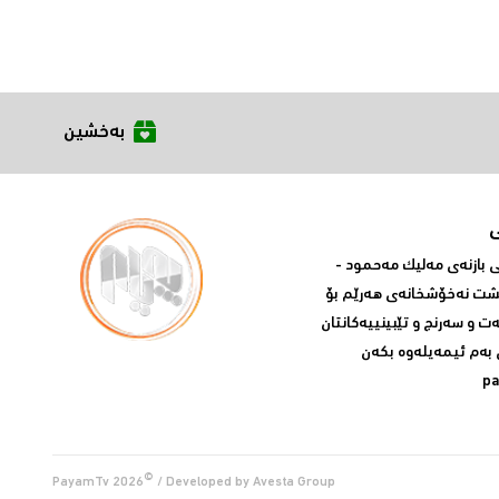
بەخشین
بازنه‌ی مه‌لیک مه‌حمود -
پشت نه‌خۆشخانه‌ی‌ هه‌رێم بۆ
ه‌ت و سه‌رنج و تێبینییه‌كانتان
 به‌م ئیمه‌یله‌وه‌ بكه‌ن
p
©
PayamTv
2026
/ Developed by
Avesta Group