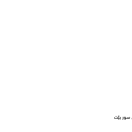
سور بێت‌