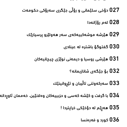
دۆخی سلێمانی و رۆڵی جێگری سەرۆکی حکومەت‌
لەم رۆژانەدا ‌
هێرشە موشەکییەکەی سەر هەولێرو پرسیارێک‌
گفتوگۆ باشترە لە عینادی‌
ھێرشی روسیا و دیمەنی نوێژی چیچانیەکان‌
بۆ جێگەی شانازیمانە؟‌
سەرکەوتنی تاڵیبان و تێڕوانینێک‌
با گرفت و كێشه‌ كه‌سی و حزبییه‌كان وه‌لانێین، خه‌ممان ئاوڕدانه‌و
ھەڕێم لە دۆخێکی خراپتردا !‌
کورد و فەرەنسا‌