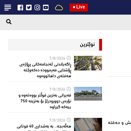
●
Live
نوێترین
7/8/2026
ڕاگەیاندنی ئەنجامەكانی پڕۆژەی
ڕۆشنایی فەرموودە دەکەوێتە
هەفتەی داهاتووەوە
7/8/2026
قەیرانى بەنزین قوڵتر بووەتەوە و
نۆرەی دوورودرێژ بۆ بەنزینە 750
ییەکە گیراوە
7/8/2026
اعش و حەقتە
هەڵەبجە.. بە بەشداری 40 قوتابی