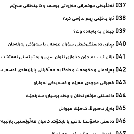
ئەقڵیەتی حوکمرانی حەزرەتی یوسف و کابینەکانی ھەڕێم‌
ئایا یەكێتی ڕیفراندۆمی كرد؟‌
چیمان به‌ پەیەدە وت؟‌
بڕیاری دەستگیرکردنی سۆران عومەر، یا سەرۆکی پەرلەمان‌
بزانن ئیسلام چۆن جیاوازی نێوان سپی و رەشپێستی نەھێشت‌
پەڕلەمان و حکومەت و دادگا بە ھەڵگرتنی پارێزبەندی لەسەر س
قەیرانی موچەی ھەرێم و قسەیەکی نەوتراو‌
داخستنی مزگەوتەکان و چەند پرسیارو سەرنجێک‌
بەڕێز نەسروڵا، کەمێك ھیواش!‌
ده‌ستی مامۆستا به‌شیر یا بایكۆت، كامیان هه‌ڵوێستیی پارتییه‌؟‌