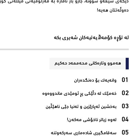
دیكەی شیعەو سوونە، جارو بار ئاماژە بە مەزڵومیەتی میللەتی کورد
دەوڵەتتان ھەیە!
لە تۆڕە کۆمەڵایەتیەکان شەیری بکە
هەموو وتارەکانی محه‌ممه‌د حه‌كیم
وانەیەک بۆ دەنگدەران‌
خەمێک لە دڵێکی پڕ ئومێدی ماندووەوە‌
بەخشین ئەپارێزین و تەنیا جێی ناھێڵین‌
لەوە زیاتر ناخۆشی مەکەن!‌
سەقامگیری شادەماری سەرکەوتنە‌