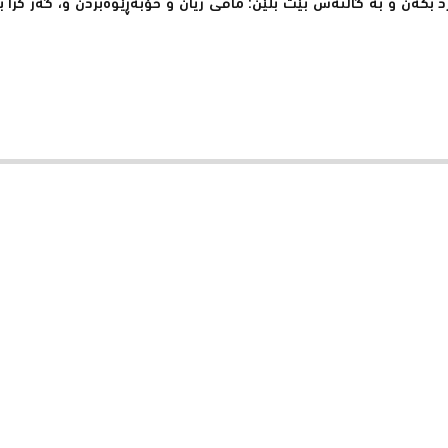
 بکەن و بە گاڵتەش بێت بڵێن: مافی ژیان و خۆبەڕێوەبردن و، گەر کرا 