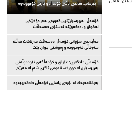
بشڵێن: مافی
پیرمام.. شاندی باڵای كۆمه‌ڵ و پارتی كۆبوونه‌وه‌
كۆمەڵ: بەرپرسیارێتیی گەورەی هەر دۆخێکی
نەخوازراو، دەكەوێتە ئەستۆی دەسەڵات
مەڵبەندى سۆرانى کۆمەڵ: دەسەڵات حەزناکات خەڵک
سەرقاڵى فەرموودە و ڕەوشتى جوان بێت
کۆمەڵى دادگەرى: عێراق و كۆمەڵگەی نێودەوڵەتی
بەرپرسیارن لە دوورخستنەوەى ئاگری شەڕ لە هەرێم
بەیاننامەیەک لە بۆردی یاسایی کۆمەڵی دادگەرییەوە