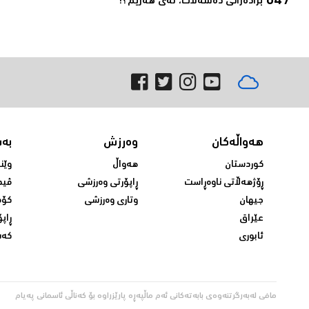
برادەرانی دەسەڵات، ئەی ھەرێم؟!‌
هەواڵەکان
وەرزش
بە
کوردستان
هەواڵ
وێن
ڕۆژهەڵاتی ناوەڕاست
ڕاپۆرتی وەرزشی
ڤید
جیهان
وتاری وەرزشی
کۆم
عێراق
ڕاپۆ
ئابوری
کەش
مافی لەبەرگرتنەوەی بابەتەکانی ئەم ماڵپەڕە پارێزراوە بۆ کەناڵی ئاسمانی پەیام