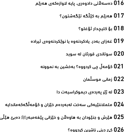
دەسەڵاتی دادوەری، پایه‌ لاوازه‌كەی هه‌رێم‌
ھەرێم بە کێڵگە تێگەشتون؟‌
بۆ کلیچدار ئۆغلو؟‌
غەزای بەدر، یادکردنەوە یا نوێکردنەوەی ئیرادە‌
سوتاندى قورئان لە سوید‌
کۆمەڵ چی کردووە؟ بەخشین بە نموونە‌
زمانی موسڵمان‌
لە ژێر پەردەی دیموکراسیەت دا‌
ململاننێیەكی سەخت لەبەردەم خێزان و كۆمەڵگەكەماندایە‌
ھێرش و جنێودان بە ھاوەڵان و خێزانی پێغەمبەرﷺ دەبێ ھێڵی 
کێ دینی ناشرین کردووە؟ ‌