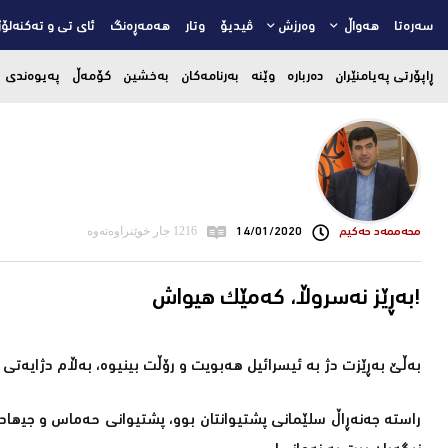
سەرەتا
هەواڵ
وەرزش
ڤیدیۆ
وتار
هەمەڕەنگ
ئای تی و تەکنەلۆژ
ڕاپۆرتی پەیامنێران
دەربارە
وێنە
بەرنامەکان
بەخشین
کۆمەڵ
پەیوەندی
محه‌ممه‌د حه‌كیم
14/01/2020
1216 جار خوێنراوەتەوە
بەڕێز نەسروڵا، کەمێك ھیواش!
بەڵێ بەڕێزت دژ بە ئیسرائیل ھەبویت و رۆڵت بینیوە، بەڵام دژایەتی
راستە جەنەڕاڵ سلێمانی پشتیوانتان بوو، پشتیوانی حەماس و جیھاد