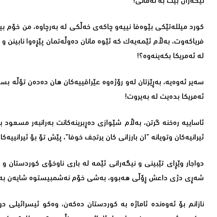
نیگەران بیت بە نەمانی!
کورد میللەتێکی بێوەفا نییەو چاکەی خەڵکی لە بەرچاوە، من خۆم 
فریاکەوت، بەڵام ئێمەیەک کە ئێوە مانان دەوڵەتمان پێڕەوا نابینن 
لە ئەمریکا بكەینەوە؟!
سەیر ئەوەیە، بەڕێزتان لەو رۆژەوە عێراقییەکان ھان دەدەن تۆڵە ب
ئەمریکا بدەیت لە بەیروت!
ئاساییە رەخنە گرتن، بەڵام شێوازی دەڕبرینەکانت بەرانبەر مسعود
ئیرانیەکان وتویانە ”ان بارزانى كان يرتجف خوفا”، پێش تۆ بۆ ئیرانییەک
دواجار وێڕای تێبینی و نیگەرانی ئێمە لە باری ناوخۆی کوردستان و 
شەڕی دژی داعش ڕۆڵی ھەبوو، بەشی خۆم نەشمبیستوە شایەن بە
نازانم بۆ ئەوەندە ئاماژە بە کوردستان دەکەن، وەکو ئیسرائیلی د