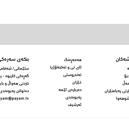
شەکان
بنکەی سەرەکی
هەمەڕەنگ
ئای تی و تەکنەلۆژیا
ە
سلێمانی/ شه‌قامی 
تەندروستی
یۆ
گه‌ڕه‌کی کازیوه‌ - 
خێزان
ەڵ
ناردنی‌ هه‌واڵ و باب
دەربارەی ئێمە
رتی پەیامنێران
ده‌توانن په‌یوه‌ندی‌
پەیوەندی
وهەوا
ayam@payam.tv
ئەرشیف