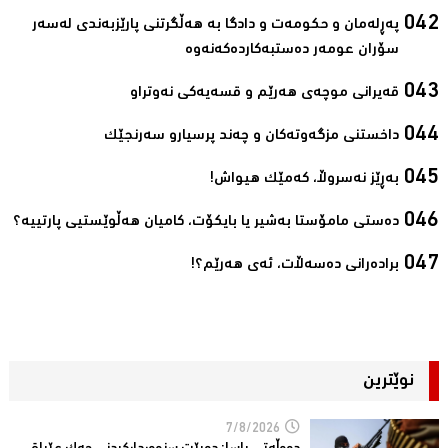
پەڕلەمان و حکومەت و دادگا بە ھەڵگرتنی پارێزبەندی لەسەر
سۆران عومەر دەستبەکاردەکەنەوە‌
قەیرانی موچەی ھەرێم و قسەیەکی نەوتراو‌
داخستنی مزگەوتەکان و چەند پرسیارو سەرنجێک‌
بەڕێز نەسروڵا، کەمێك ھیواش!‌
ده‌ستی مامۆستا به‌شیر یا بایكۆت، كامیان هه‌ڵوێستیی پارتییه‌؟‌
برادەرانی دەسەڵات، ئەی ھەرێم؟!‌
نوێترین
7/8/2026