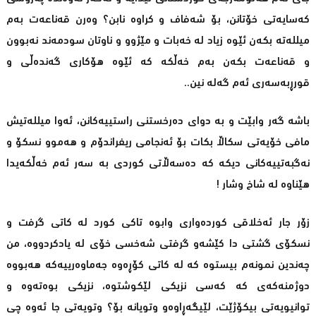
کەسایەتی خۆتانن، بۆ شەفاف و کراوە نابن؟ وەرن قەناعەت بەم
میللەتە بکەن ئێوە زیاد لە خەبات و مێژوو و ناوتان سودمەند نەبوون
و قەناعەت بکەن بەم خەڵکە کە ئێوە ھۆکاری گەندەڵی و
قورڕبەسەری ئەم گەلە نین..
باشە گەر وابێت و بە دوای دەرخستنی راستییەکانن، ئەوا میللەتیش
مافی خۆیەتی سکاڵا بكات بۆ ئەنجامی ریفراندۆم و ھەموو نسکۆ و
نەگبەتییەکانی دیكە کە دەسەڵاتی کوردی بە سەر ئەم خەڵکەیدا
ھێناوە لە شاخ وشار !
زۆر جار ئەخلاقی کوردەواری وابوە تاکی کورد لە کاتی گرفت و
نسکۆی گشتی دا کێشەو گرفتی شەخسی خۆی لە یادکردووە، من
چەندین نمونەم بیستوە کە لە کاتی کۆڕەوە جەماوەرییەکە ھەبووە
دوژمنەکەی کە کەسی نزیکی لێکوشتوە، نزیکی بوەتەوە و
توانیویەتی بیکۆژێت، لێیگەڕاوەو وتویانە بۆ؟ وتویەتی جا ئەوە چی