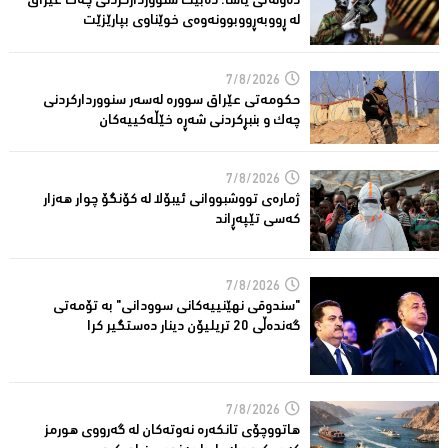
دەوڵەتی یاسا: دەبێت سنوورداركردنی چەك عێراق
لە ڕووبەڕووبوونەوەی خوێناوی بپارێزێت
7/8/2026
حكومەتى عێراق سوورە لەسەر سنوورداركردنی
چەك و بنبڕكردنی شەڕە خێڵەكییەكان
7/8/2026
ژمارەی تووشبووانی ئیبۆلا لە كۆنگۆ چوار هەزار
كەسى تێپەڕاند
7/8/2026
"سندوقی نهێنییەكانی سوودانی" بە تۆمەتی
گەندەڵی 20 تریلیۆن دینار دەستگیر كرا
7/8/2026
هاتووچۆی تانكەرە نەوتەكان لە گەرووی هورمز