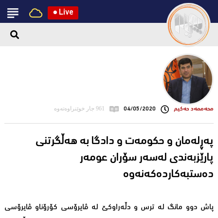
●
Live
محه‌ممه‌د حه‌كیم
04/05/2020
961 جار خوێنراوەتەوە
پەڕلەمان و حکومەت و دادگا بە ھەڵگرتنی
پارێزبەندی لەسەر سۆران عومەر
دەستبەکاردەکەنەوە
پاش دوو مانگ لە ترس و دڵەراوکێ لە ڤایرۆسی کۆرۆناو ڤایرۆسی