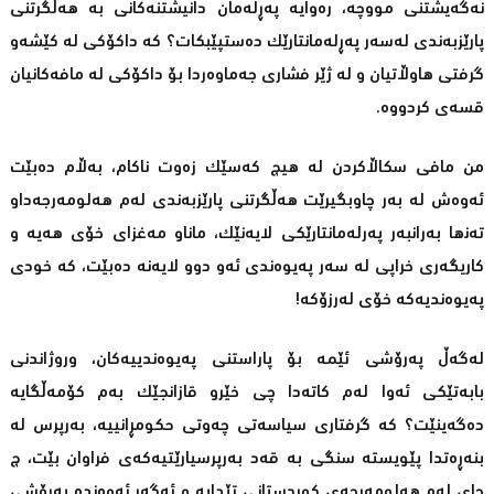
نەگەیشتنی مووچە، رەوایە پەڕلەمان دانیشتنەکانی بە ھەڵگرتنی
پارێزبەندی لەسەر پەڕلەمانتارێک دەستپێبکات؟ کە داکۆکی لە کێشەو
گرفتی ھاوڵاتیان و لە ژێر فشاری جەماوەردا بۆ داكۆكی لە مافەكانیان
قسەی کردووە.
من مافی سکاڵاکردن لە ھیچ کەسێک زەوت ناکام، بەڵام دەبێت
ئەوەش لە بەر چاوبگیرێت ھەڵگرتنی پارێزبەندی لەم ھەلومەرجەداو
تەنھا بەرانبەر پەرلەمانتارێكی لایەنێك، ماناو مەغزای خۆی ھەیە و
کاریگەری خراپی لە سەر پەیوەندی ئەو دوو لایەنە دەبێت، کە خودی
پەیوەندیەکە خۆی لەرزۆکە!
لەگەڵ پەرۆشی ئێمە بۆ پاراستنی پەیوەندییەکان، وروژاندنی
بابەتێکی ئەوا لەم کاتەدا چی خێرو قازانجێک بەم کۆمەڵگایە
دەگەینێت؟ کە گرفتاری سیاسەتی چەوتی حکومڕانییە، بەرپرس لە
بنەڕەتدا پێویستە سنگی بە قەد بەرپرسیارێتیەکەی فراوان بێت، چ
جای لەم ھەلومەرجەی کوردستانی تێدایە و ئەگەر ئەوەندە پەرۆشی