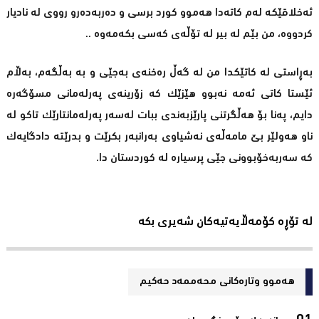
ئەخلاقێکە لەم کاتەدا ھەموو کورد برسی و دەربەدەرو رووی لە نادیار
کردووە، من بێم لە بیر لە تۆڵەی کەسی بکەمەوە ..
بەڕاستی لە کاتێکدا من لە گەڵ رەخنەی بەجێی و بە بەڵگەم، بەڵام
ئێستا کاتی ئەمە نەبوو ھێزێک کە زۆرینەی پەرلەمانی مسۆگەرە
دایم، پەنا بۆ ھەڵگرتنی پارێزبەندی ببات لەسەر پەرلەمانتارێک تاکو لە
ناو ھەولێر بێ مامەڵەی نەشیاوی بەرانبەر بکرێت و بدرێتە دادگایەک
کە سەربەخۆبوونی جێی پرسیارە لە کوردستان دا.
لە تۆڕە کۆمەڵایەتیەکان شەیری بکە
هەموو وتارەکانی محه‌ممه‌د حه‌كیم