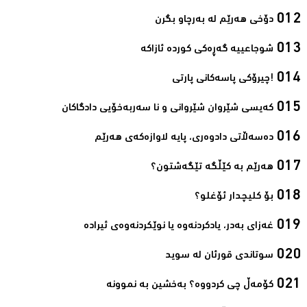
دۆخی هەرێم لە بەرچاو بگرن‌
شوجاعییە گەڕەکی کوردە ئازاکە‌
!چیرۆکی پاسەکانی پارتی‌
کەیسی شێروان شێروانی و نا سەربەخۆیی دادگاکان‌
دەسەڵاتی دادوەری، پایه‌ لاوازه‌كەی هه‌رێم‌
ھەرێم بە کێڵگە تێگەشتون؟‌
بۆ کلیچدار ئۆغلو؟‌
غەزای بەدر، یادکردنەوە یا نوێکردنەوەی ئیرادە‌
سوتاندى قورئان لە سوید‌
کۆمەڵ چی کردووە؟ بەخشین بە نموونە‌