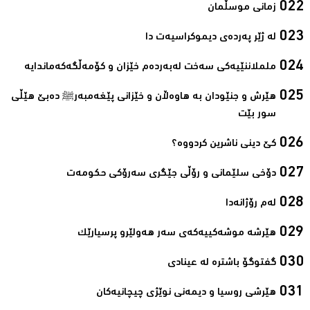
زمانی موسڵمان‌
لە ژێر پەردەی دیموکراسیەت دا‌
ململاننێیەكی سەخت لەبەردەم خێزان و كۆمەڵگەكەماندایە‌
ھێرش و جنێودان بە ھاوەڵان و خێزانی پێغەمبەرﷺ دەبێ ھێڵی
سور بێت‌
کێ دینی ناشرین کردووە؟ ‌
دۆخی سلێمانی و رۆڵی جێگری سەرۆکی حکومەت‌
لەم رۆژانەدا ‌
هێرشە موشەکییەکەی سەر هەولێرو پرسیارێک‌
گفتوگۆ باشترە لە عینادی‌
ھێرشی روسیا و دیمەنی نوێژی چیچانیەکان‌