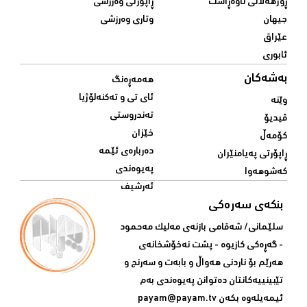
ڕۆژهەڵاتی ناوەڕاست
ڕاپۆرتی وەرزشی
جیهان
وتاری وەرزشی
عێراق
ئابوری
بەشەکان
هەمەڕەنگ
ئای تی و تەکنەلۆژیا
وێنە
تەندروستی
ڤیدیۆ
خێزان
کۆمەڵ
دەربارەی ئێمە
ڕاپۆرتی پەیامنێران
پەیوەندی
کەشوهەوا
ئەرشیف
بنکەی سەرەکی
سلێمانی/ شه‌قامی بازنه‌ی مه‌لیک مه‌حمود
- گه‌ڕه‌کی کازیوه‌ - پشت نه‌خۆشخانه‌ی‌
هه‌رێم بۆ ناردنی‌ هه‌واڵ و بابه‌ت و سه‌رنج و
تێبینییه‌كانتان ده‌توانن په‌یوه‌ندی‌ به‌م
ئیمه‌یله‌وه‌ بكه‌ن
payam@payam.tv