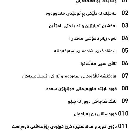
وانەیەک بۆ دەنگدەران‌
خەمێک لە دڵێکی پڕ ئومێدی ماندووەوە‌
بەخشین ئەپارێزین و تەنیا جێی ناھێڵین‌
لەوە زیاتر ناخۆشی مەکەن!‌
سەقامگیری شادەماری سەرکەوتنە‌
ئاڵای سپی هەڵنەکرا‌
هاوکێشە ئاڵۆزەکانی سەردەم و ئەرکی ئیسلامیيەکان‌
کورد نابێتە هاوپەیمانی خوێنڕێژی سەدە‌
بانگەشەیەکی دوور لە جنێو‌
کوردستانی بێ پەرلەمان‌
دۆزی کورد و فەلەستین؛ گرێ کوێرەی ڕۆژھەڵاتی ناوەڕاست‌