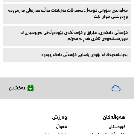
مەڵبەندى سۆرانى کۆمەڵ: دەسەڵات حەزناکات خەڵک سەرقاڵى فەرموودە
و ڕەوشتى جوان بێت
کۆمەڵى دادگەرى: عێراق و كۆمەڵگەی نێودەوڵەتی بەرپرسیارن لە
دوورخستنەوەى ئاگری شەڕ لە هەرێم
بەیاننامەیەک لە بۆردی یاسایی کۆمەڵی دادگەرییەوە
بەخشین
هەواڵەکان
وەرزش
کوردستان
هەواڵ