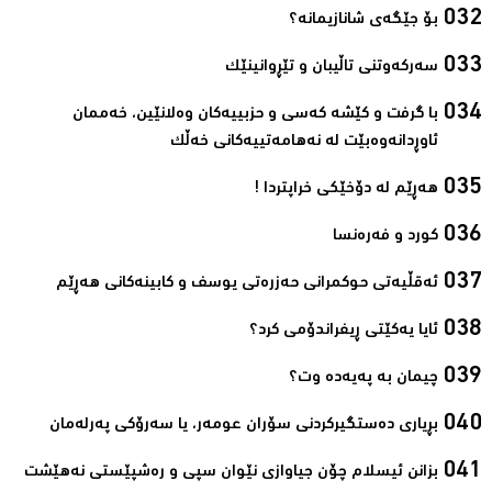
بۆ جێگەی شانازیمانە؟‌
سەرکەوتنی تاڵیبان و تێڕوانینێک‌
با گرفت و كێشه‌ كه‌سی و حزبییه‌كان وه‌لانێین، خه‌ممان
ئاوڕدانه‌وه‌بێت له‌ نه‌هامه‌تییه‌كانی خه‌ڵك‌
ھەڕێم لە دۆخێکی خراپتردا !‌
کورد و فەرەنسا‌
ئەقڵیەتی حوکمرانی حەزرەتی یوسف و کابینەکانی ھەڕێم‌
ئایا یەكێتی ڕیفراندۆمی كرد؟‌
چیمان به‌ پەیەدە وت؟‌
بڕیاری دەستگیرکردنی سۆران عومەر، یا سەرۆکی پەرلەمان‌
بزانن ئیسلام چۆن جیاوازی نێوان سپی و رەشپێستی نەھێشت‌