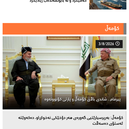
کەمیکرد و لە بابولمەندەب زیادیكرد
کۆمەڵ
3/8/2026
پیرمام.. شاندی باڵای كۆمه‌ڵ و پارتی كۆبوونه‌وه‌
كۆمەڵ: بەرپرسیارێتیی گەورەی هەر دۆخێکی نەخوازراو، دەكەوێتە
ئەستۆی دەسەڵات